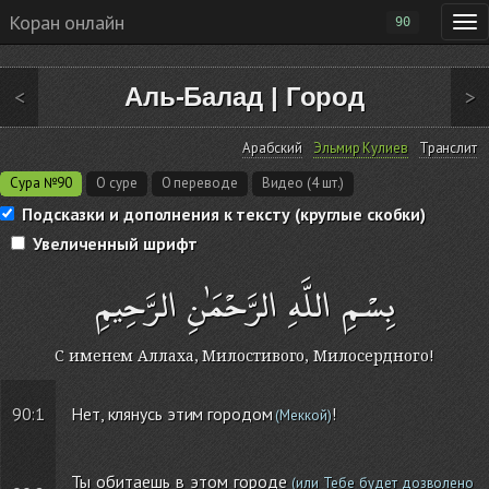
Коран онлайн
90
Аль-Балад
|
Город
<
>
Арабский
Эльмир Кулиев
Транслит
Сура №90
О суре
О переводе
Видео (4 шт.)
Подсказки и дополнения к тексту (круглые скобки)
Увеличенный шрифт
بِسْمِ اللَّهِ الرَّحْمَٰنِ الرَّحِيمِ
С именем Аллаха, Милостивого, Милосердного!
90:1
Нет, клянусь этим городом
!
(Меккой)
Ты обитаешь в этом городе
(или Тебе будет дозволено