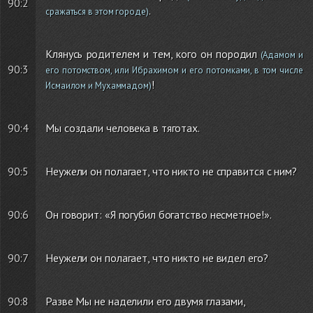
90:2
.
сражаться в этом городе)
Клянусь родителем и тем, кого он породил
(Адамом и
90:3
его потомством, или Ибрахимом и его потомками, в том числе
!
Исмаилом и Мухаммадом)
90:4
Мы создали человека в тяготах.
90:5
Неужели он полагает, что никто не справится с ним?
90:6
Он говорит: «Я погубил богатство несметное!».
90:7
Неужели он полагает, что никто не видел его?
90:8
Разве Мы не наделили его двумя глазами,