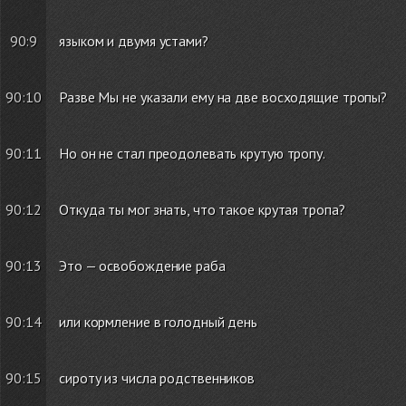
90:9
языком и двумя устами?
90:10
Разве Мы не указали ему на две восходящие тропы?
90:11
Но он не стал преодолевать крутую тропу.
90:12
Откуда ты мог знать, что такое крутая тропа?
90:13
Это — освобождение раба
90:14
или кормление в голодный день
90:15
сироту из числа родственников