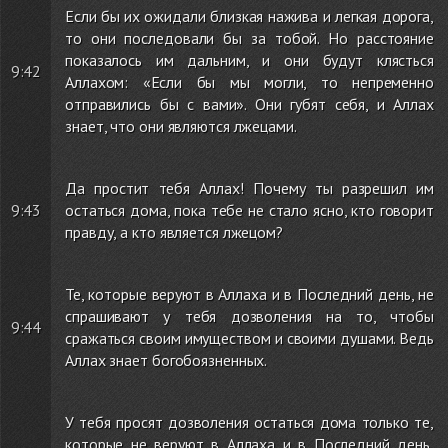
Если бы их ожидали близкая нажива и легкая дорога,
то они последовали бы за тобой. Но расстояние
показалось им дальним, и они будут клясться
9:42
Аллахом: «Если бы мы могли, то непременно
отправились бы с вами». Они губят себя, и Аллах
знает, что они являются лжецами.
Да простит тебя Аллах! Почему ты разрешил им
9:43
остаться дома, пока тебе не стало ясно, кто говорит
правду, а кто является лжецом?
Те, которые веруют в Аллаха и в Последний день, не
спрашивают у тебя дозволения на то, чтобы
9:44
сражаться своим имуществом и своими душами. Ведь
Аллах знает богобоязненных.
У тебя просят дозволения остаться дома только те,
которые не веруют в Аллаха и в Последний день,