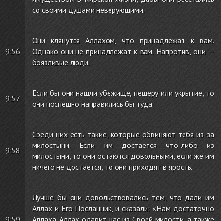
со своими душами неверующими.
Они клянутся Аллахом, что принадлежат к вам.
9:56
Однако они не принадлежат к вам. Напротив, они —
боязливые люди.
Если бы они нашли убежище, пещеру или укрытие, то
9:57
они поспешно направились бы туда.
Среди них есть такие, которые обвиняют тебя из-за
милостыни. Если им достается что-либо из
9:58
милостыни, то они остаются довольными, если же им
ничего не достается, то они приходят в ярость.
Лучше бы они довольствовались тем, что дали им
Аллах и Его Посланник, и сказали: «Нам достаточно
9:59
Аллаха. Аллах одарит нас из Своей милости, а также