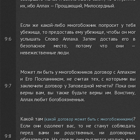
их, ибо Аллах — Прощающий, Милосердный.
Если же какой-либо многобожник попросит у тебя
убежища, то предоставь ему убежище, чтобы он мог
9:6
услышать Слово Аллаха. Затем доставь его в
безопасное место, потому что они —
невежественные люди.
Может ли быть у многобожников договор с Аллахом
и Его Посланником, не считая тех, с которыми вы
9:7
заключили договор у Заповедной мечети? Пока они
верны вам, вы также будьте верны им. Воистину,
Аллах любит богобоязненных.
Какой там
?
(какой договор может быть с многобожниками)
Если они одолеют вас, то не станут соблюдать
перед вами ни родственных, ни договорных
9:8
обязательств. На словах они пытаются угодить вам,