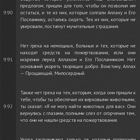
предлогом, пришли для того, чтобы он позволил им
9:90
остаться, и те из них, которые солгали Аллаху и Его
Посланнику, остались сидеть. Тех из них, которые не
уверовали, постигнут мучительные страдания.
Нет греха на немощных, больных и тех, которые не
находят средств на пожертвования, если они
9:91
искренни перед Аллахом и Его Посланником. Нет
оснований укорять творящих добро. Воистину, Аллах
— Прощающий, Милосердный.
Также нет греха на тех, которым, когда они пришли к
тебе, чтобы ты обеспечил их верховыми животными,
9:92
ты сказал: «Я не могу найти животных для вас». Они
вернулись с глазами, полными слез от огорчения тем,
что они не нашли средств на пожертвования.
Укора заслуживают только те, которые попросили