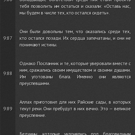
тебя позволить им остаться и сказали: «Оставь нас,
мы будем в числе тех, кто остался сидеть».
Они были довольны тем, что оказались среди тех,
9:87
кто остался позади. Их сердца запечатаны, и они не
понимают истины.
Однако Посланник и те, которые уверовали вместе с
ним, сражались своим имуществом и своими душами.
9:88
Им уготованы блага. Именно они являются
преуспевшими.
Аллах приготовил для них Райские сады, в которых
9:89
текут реки. Они пребудут в них вечно. Это — великое
преуспеяние.
Бедуины, которые уклонялись под благовидным