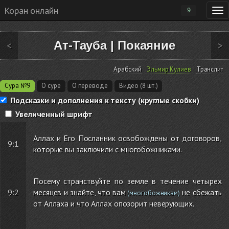
Коран онлайн
9
Ат-Тауба
|
Покаяние
<
>
Арабский
Эльмир Кулиев
Транслит
Сура №9
О суре
О переводе
Видео (8 шт.)
Подсказки и дополнения к тексту (круглые скобки)
Увеличенный шрифт
Аллах и Его Посланник освобождены от договоров,
9:1
которые вы заключили с многобожниками.
Посему странствуйте по земле в течение четырех
9:2
месяцев и знайте, что вам
не сбежать
(многобожникам)
от Аллаха и что Аллах опозорит неверующих.