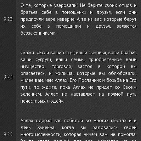
О те, которые уверовали! Не берите своих отцов и
братьев себе в помощники и друзья, если они
9:23
предпочли вере неверие. А те из вас, которые берут
их себе в помощники и друзья, являются
беззаконниками.
Скажи: «Если ваши отцы, ваши сыновья, ваши братья,
ваши супруги, ваши семьи, приобретенное вами
имущество, торговля, застоя в которой вы
опасаетесь, и жилища, которые вы облюбовали,
9:24
милее вам, чем Аллах, Его Посланник и борьба на Его
пути, то ждите, пока Аллах не придет со Своим
велением. Аллах не наставляет на прямой путь
нечестивых людей».
Аллах одарил вас победой во многих местах и в
день Хунейна, когда вы радовались своей
9:25
многочисленности, которая ничем вам не помогла.