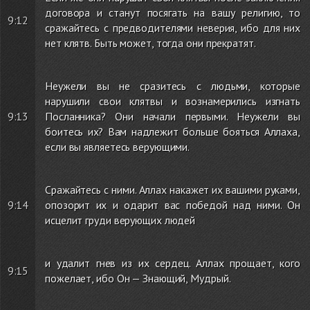
договора и станут посягать на вашу религию, то
9:12
сражайтесь с предводителями неверия, ибо для них
нет клятв. Быть может, тогда они прекратят.
Неужели вы не сразитесь с людьми, которые
нарушили свои клятвы и вознамерились изгнать
9:13
Посланника? Они начали первыми. Неужели вы
боитесь их? Вам надлежит больше бояться Аллаха,
если вы являетесь верующими.
Сражайтесь с ними. Аллах накажет их вашими руками,
9:14
опозорит их и одарит вас победой над ними. Он
исцелит груди верующих людей
и удалит гнев из их сердец. Аллах прощает, кого
9:15
пожелает, ибо Он — Знающий, Мудрый.