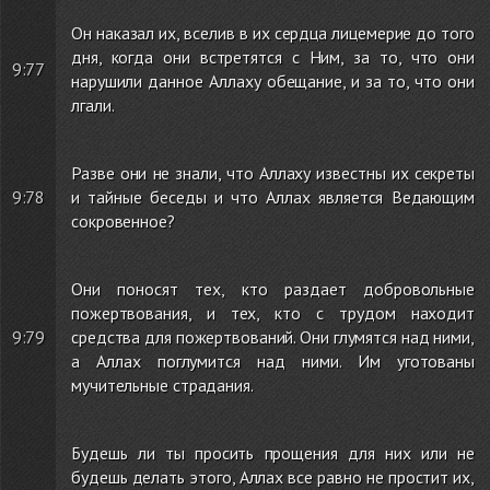
Он наказал их, вселив в их сердца лицемерие до того
дня, когда они встретятся с Ним, за то, что они
9:77
нарушили данное Аллаху обещание, и за то, что они
лгали.
Разве они не знали, что Аллаху известны их секреты
9:78
и тайные беседы и что Аллах является Ведающим
сокровенное?
Они поносят тех, кто раздает добровольные
пожертвования, и тех, кто с трудом находит
9:79
средства для пожертвований. Они глумятся над ними,
а Аллах поглумится над ними. Им уготованы
мучительные страдания.
Будешь ли ты просить прощения для них или не
будешь делать этого, Аллах все равно не простит их,