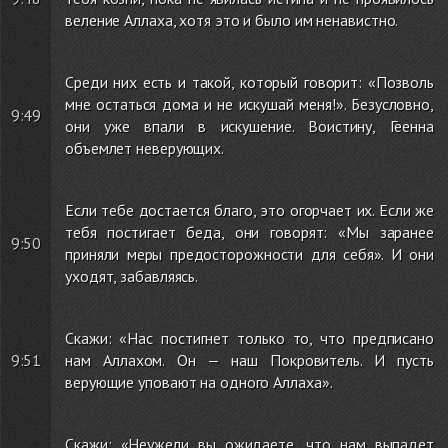
веление Аллаха, хотя это и было им ненавистно.
Среди них есть и такой, который говорит: «Позволь
мне остаться дома и не искушай меня!». Безусловно,
9:49
они уже впали в искушение. Воистину, Геенна
объемлет неверующих.
Если тебе достается благо, это огорчает их. Если же
тебя постигает беда, они говорят: «Мы заранее
9:50
приняли меры предосторожности для себя». И они
уходят, забавляясь.
Скажи: «Нас постигнет только то, что предписано
9:51
нам Аллахом. Он — наш Покровитель. И пусть
верующие уповают на одного Аллаха».
Скажи: «Неужели вы ожидаете, что нам выпадет