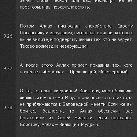
Земля стала тесной для вас, несмотря на ее
просторы, и вы повернули вспять.
Потом Аллах ниспослал спокойствие Своему
Посланнику и верующим, ниспослал воинов, которых
9:26
вы не видите, и подверг мучениям тех, кто не верует.
Таково возмездие неверующим!
А после этого Аллах примет покаяния тех, кого
9:27
пожелает, ибо Аллах — Прощающий, Милосердный.
О те, которые уверовали! Воистину, многобожники
являются нечистыми. И пусть они после этого их года
не приближаются к Заповедной мечети. Если же вы
9:28
боитесь бедности, то Аллах обеспечит вас
богатством из Своей милости, если пожелает.
Воистину, Аллах — Знающий, Мудрый.