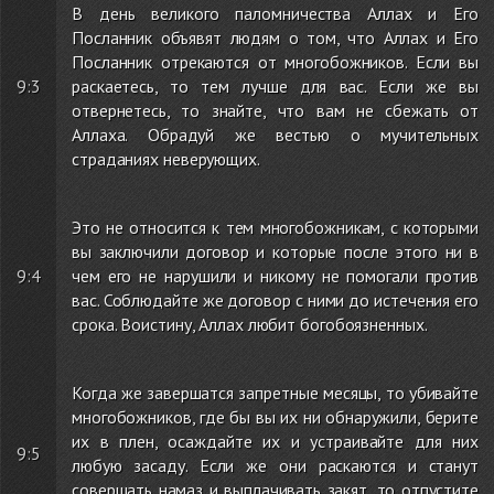
В день великого паломничества Аллах и Его
Посланник объявят людям о том, что Аллах и Его
Посланник отрекаются от многобожников. Если вы
9:3
раскаетесь, то тем лучше для вас. Если же вы
отвернетесь, то знайте, что вам не сбежать от
Аллаха. Обрадуй же вестью о мучительных
страданиях неверующих.
Это не относится к тем многобожникам, с которыми
вы заключили договор и которые после этого ни в
9:4
чем его не нарушили и никому не помогали против
вас. Соблюдайте же договор с ними до истечения его
срока. Воистину, Аллах любит богобоязненных.
Когда же завершатся запретные месяцы, то убивайте
многобожников, где бы вы их ни обнаружили, берите
их в плен, осаждайте их и устраивайте для них
9:5
любую засаду. Если же они раскаются и станут
совершать намаз и выплачивать закят, то отпустите