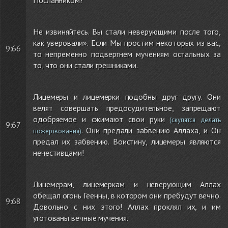
Посланником?
Не извиняйтесь. Вы стали неверующими после того,
как уверовали». Если Мы простим некоторых из вас,
9:66
то непременно подвергнем мучениям остальных за
то, что они стали грешниками.
Лицемеры и лицемерки подобны друг другу. Они
велят совершать предосудительное, запрещают
одобряемое и сжимают свои руки
(скупятся делать
9:67
. Они предали забвению Аллаха, и Он
пожертвования)
предал их забвению. Воистину, лицемеры являются
нечестивцами!
Лицемерам, лицемеркам и неверующим Аллах
обещал огонь Геенны, в котором они пребудут вечно.
9:68
Довольно с них этого! Аллах проклял их, и им
уготованы вечные мучения.