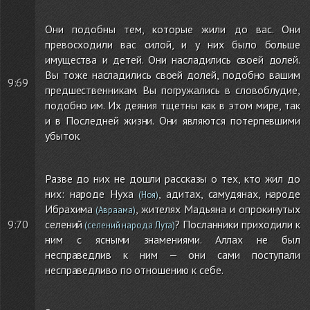
Они подобны тем, которые жили до вас. Они
превосходили вас силой, и у них было больше
имущества и детей. Они насладились своей долей.
Вы тоже насладились своей долей, подобно вашим
9:69
предшественникам. Вы погружались в словоблудие,
подобно им. Их деяния тщетны как в этом мире, так
и в Последней жизни. Они являются потерпевшими
убыток.
Разве до них не дошли рассказы о тех, кто жил до
них: народе Нуха
, адитах, самудянах, народе
(Ноя)
Ибрахима
, жителях Мадьяна и опрокинутых
(Авраама)
9:70
селений
? Посланники приходили к
(селений народа Лута)
ним с ясными знамениями. Аллах не был
несправедлив к ним — они сами поступали
несправедливо по отношению к себе.