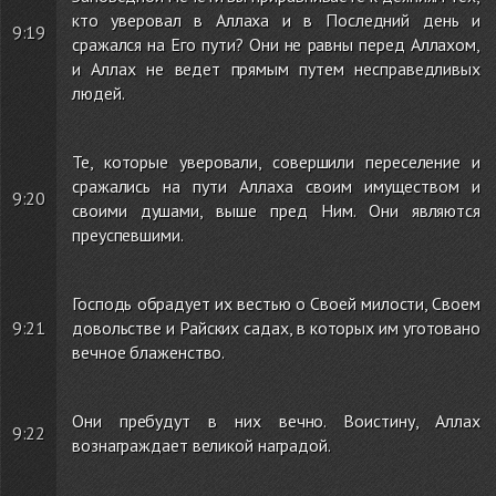
кто уверовал в Аллаха и в Последний день и
9:19
сражался на Его пути? Они не равны перед Аллахом,
и Аллах не ведет прямым путем несправедливых
людей.
Те, которые уверовали, совершили переселение и
сражались на пути Аллаха своим имуществом и
9:20
своими душами, выше пред Ним. Они являются
преуспевшими.
Господь обрадует их вестью о Своей милости, Своем
9:21
довольстве и Райских садах, в которых им уготовано
вечное блаженство.
Они пребудут в них вечно. Воистину, Аллах
9:22
вознаграждает великой наградой.