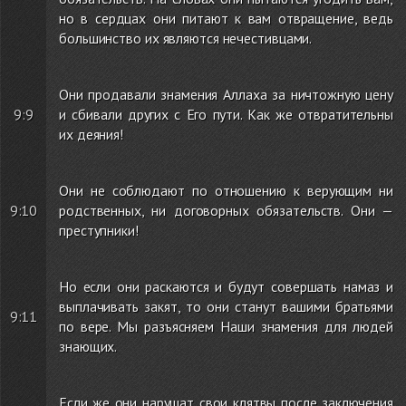
но в сердцах они питают к вам отвращение, ведь
большинство их являются нечестивцами.
Они продавали знамения Аллаха за ничтожную цену
9:9
и сбивали других с Его пути. Как же отвратительны
их деяния!
Они не соблюдают по отношению к верующим ни
9:10
родственных, ни договорных обязательств. Они —
преступники!
Но если они раскаются и будут совершать намаз и
выплачивать закят, то они станут вашими братьями
9:11
по вере. Мы разъясняем Наши знамения для людей
знающих.
Если же они нарушат свои клятвы после заключения