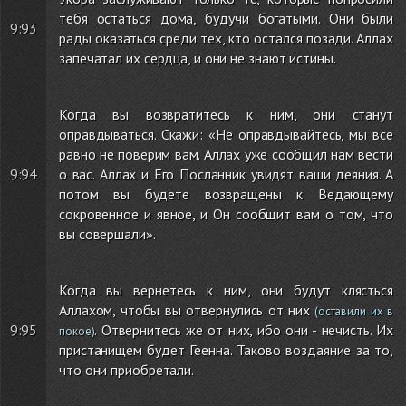
тебя остаться дома, будучи богатыми. Они были
9:93
рады оказаться среди тех, кто остался позади. Аллах
запечатал их сердца, и они не знают истины.
Когда вы возвратитесь к ним, они станут
оправдываться. Скажи: «Не оправдывайтесь, мы все
равно не поверим вам. Аллах уже сообщил нам вести
9:94
о вас. Аллах и Его Посланник увидят ваши деяния. А
потом вы будете возвращены к Ведающему
сокровенное и явное, и Он сообщит вам о том, что
вы совершали».
Когда вы вернетесь к ним, они будут клясться
Аллахом, чтобы вы отвернулись от них
(оставили их в
9:95
. Отвернитесь же от них, ибо они - нечисть. Их
покое)
пристанищем будет Геенна. Таково воздаяние за то,
что они приобретали.