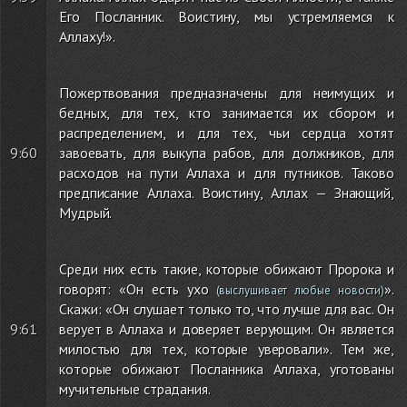
Его Посланник. Воистину, мы устремляемся к
Аллаху!».
Пожертвования предназначены для неимущих и
бедных, для тех, кто занимается их сбором и
распределением, и для тех, чьи сердца хотят
9:60
завоевать, для выкупа рабов, для должников, для
расходов на пути Аллаха и для путников. Таково
предписание Аллаха. Воистину, Аллах — Знающий,
Мудрый.
Среди них есть такие, которые обижают Пророка и
говорят: «Он есть ухо
».
(выслушивает любые новости)
Скажи: «Он слушает только то, что лучше для вас. Он
9:61
верует в Аллаха и доверяет верующим. Он является
милостью для тех, которые уверовали». Тем же,
которые обижают Посланника Аллаха, уготованы
мучительные страдания.