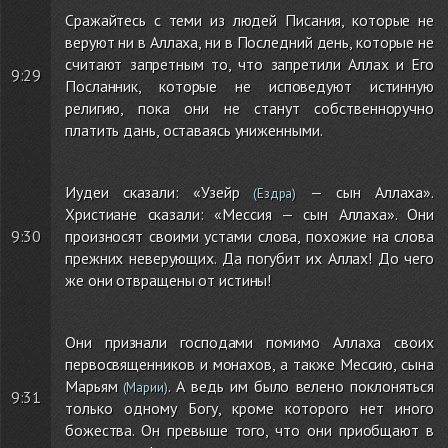
Сражайтесь с теми из людей Писания, которые не
веруют ни в Аллаха, ни в Последний день, которые не
считают запретным то, что запретили Аллах и Его
9:29
Посланник, которые не исповедуют истинную
религию, пока они не станут собственноручно
платить дань, оставаясь униженными.
Иудеи сказали: «Узейр
— сын Аллаха».
(Ездра)
Христиане сказали: «Мессия — сын Аллаха». Они
9:30
произносят своими устами слова, похожие на слова
прежних неверующих. Да погубит их Аллах! До чего
же они отвращены от истины!
Они признали господами помимо Аллаха своих
первосвященников и монахов, а также Мессию, сына
Марьям
. А ведь им было велено поклоняться
(Марии)
9:31
только одному Богу, кроме которого нет иного
божества. Он превыше того, что они приобщают в