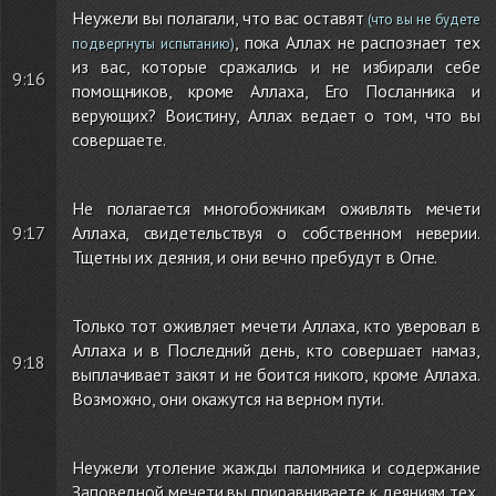
Неужели вы полагали, что вас оставят
(что вы не будете
, пока Аллах не распознает тех
подвергнуты испытанию)
из вас, которые сражались и не избирали себе
9:16
помощников, кроме Аллаха, Его Посланника и
верующих? Воистину, Аллах ведает о том, что вы
совершаете.
Не полагается многобожникам оживлять мечети
9:17
Аллаха, свидетельствуя о собственном неверии.
Тщетны их деяния, и они вечно пребудут в Огне.
Только тот оживляет мечети Аллаха, кто уверовал в
Аллаха и в Последний день, кто совершает намаз,
9:18
выплачивает закят и не боится никого, кроме Аллаха.
Возможно, они окажутся на верном пути.
Неужели утоление жажды паломника и содержание
Заповедной мечети вы приравниваете к деяниям тех,