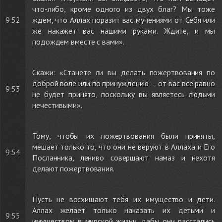
что-либо, кроме одного из двух благ? Мы тоже
9:52
ждем, что Аллах поразит вас мучениями от Себя или
же накажет вас нашими руками. Ждите, и мы
подождем вместе с вами».
Скажи: «Станете ли вы делать пожертвования по
доброй воле или по принуждению — от вас все равно
9:53
не будет принято, поскольку вы являетесь людьми
нечестивыми».
Тому, чтобы их пожертвования были приняты,
мешает только то, что они не веруют в Аллаха и Его
9:54
Посланника, лениво совершают намаз и нехотя
делают пожертвования.
Пусть не восхищают тебя их имущество и дети.
Аллах желает только наказать их детьми и
9:55
имуществом в мирской жизни, дабы они расстались