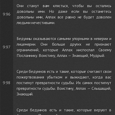
Они станут вам клясться, чтобы вы остались
довольны ими. Но даже если вы останетесь
9:96
довольны ими, Аллах все равно не будет доволен
людьми нечестивыми.
Бедуины оказываются самыми упорными в неверии и
лицемерии. Они больше других не признают
9:97
ограничений, которые Аллах ниспослал Своему
Посланнику. Воистину, Аллах — Знающий, Мудрый.
Среди бедуинов есть и такие, которые считают свои
пожертвования убытком и выжидают, когда вас
9:98
постигнут превратности судьбы. Их самих постигнут
превратности судьбы. Воистину, Аллах — Слышащий,
Знающий.
Среди бедуинов есть и такие, которые веруют в