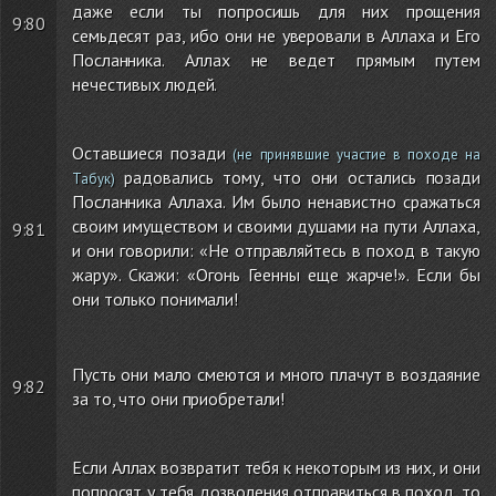
даже если ты попросишь для них прощения
9:80
семьдесят раз, ибо они не уверовали в Аллаха и Его
Посланника. Аллах не ведет прямым путем
нечестивых людей.
Оставшиеся позади
(не принявшие участие в походе на
радовались тому, что они остались позади
Табук)
Посланника Аллаха. Им было ненавистно сражаться
своим имуществом и своими душами на пути Аллаха,
9:81
и они говорили: «Не отправляйтесь в поход в такую
жару». Скажи: «Огонь Геенны еще жарче!». Если бы
они только понимали!
Пусть они мало смеются и много плачут в воздаяние
9:82
за то, что они приобретали!
Если Аллах возвратит тебя к некоторым из них, и они
попросят у тебя дозволения отправиться в поход, то