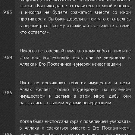
скажи: «Вы никогда не отправитесь со мной в поход
9:83
и никогда не будете сражаться вместе со мной
против врага. Вы были довольны тем, что отсиделись
в первый раз. Посему отсиживайтесь вместе с теми,
кто остается».
Никогда не совершай намаз по кому-либо из них и не
9:84
стой над его могилой, ведь они не уверовали в
Аллаха и Его Посланника и умерли нечестивцами.
Пусть не восхищают тебя их имущество и дети.
Аллах желает только подвергнуть их мучениям
9:85
имуществом и детьми в этом мире, дабы они
расстались со своими душами неверующими.
Когда была ниспослана сура с повелением уверовать
в Аллаха и сражаться вместе с Его Посланником,
9:86
обладающие богатством среди них стали просить