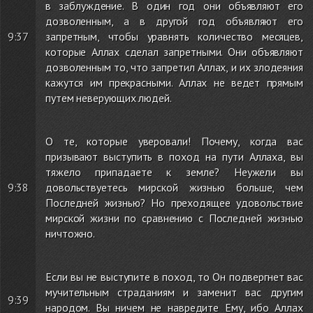
в заблуждение. В один год они объявляют его
дозволенным, а в другой год объявляют его
9:37
запретным, чтобы уравнять количество месяцев,
которые Аллах сделал запретными. Они объявляют
дозволенным то, что запретил Аллах, и их злодеяния
кажутся им прекрасными. Аллах не ведет прямым
путем неверующих людей.
О те, которые уверовали! Почему, когда вас
призывают выступить в поход на пути Аллаха, вы
тяжело припадаете к земле? Неужели вы
9:38
довольствуетесь мирской жизнью больше, чем
Последней жизнью? Но преходящее удовольствие
мирской жизни по сравнению с Последней жизнью
ничтожно.
Если вы не выступите в поход, то Он подвергнет вас
мучительным страданиям и заменит вас другим
9:39
народом. Вы ничем не навредите Ему, ибо Аллах