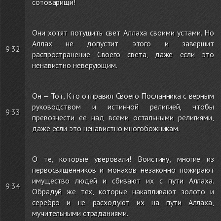
сотоварищи!
Они хотят потушить свет Аллаха своими устами. Но
Аллах не допустит этого и завершит
9:32
распространение Своего света, даже если это
ненавистно неверующим.
Он — Тот, Кто отправил Своего Посланника с верным
руководством и истинной религией, чтобы
9:33
превознести ее над всеми остальными религиями,
даже если это ненавистно многобожникам.
О те, которые уверовали! Воистину, многие из
первосвященников и монахов незаконно пожирают
имущество людей и сбивают их с пути Аллаха.
9:34
Обрадуй же тех, которые накапливают золото и
серебро и не расходуют их на пути Аллаха,
мучительными страданиями.