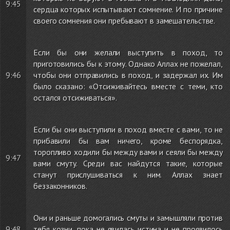
9:45
сердца которых испытывают сомнение. И по причине
своего сомнения они пребывают в замешательстве.
Если бы они желали выступить в поход, то
приготовились бы к этому. Однако Аллах не пожелал,
9:46
чтобы они отправились в поход, и задержал их. Им
было сказано: «Отсиживайтесь вместе с теми, кто
остался отсиживаться».
Если бы они выступили в поход вместе с вами, то не
прибавили бы вам ничего, кроме беспорядка,
торопливо ходили бы между вами и сеяли бы между
9:47
вами смуту. Среди вас найдутся такие, которые
станут прислушиваться к ним. Аллах знает
беззаконников.
Они и раньше домогались смуты и замышляли против
9:48
тебя козни, пока не явилась истина и не проявилось