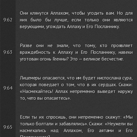
Они клянутся Аллахом, чтобы угодить вам. Но для
9:62
них было бы лучше, если только они являются
верующими, угождать Аллаху и Его Посланнику.
Разве они не знали, что тому, кто проявляет
9:63
враждебность к Аллаху и Его Посланнику, навеки
уготован огонь Геенны? Это — великое бесчестие.
Лицемеры опасаются, что им будет ниспослана сура,
которая поведает о том, что в их сердцах. Скажи:
9:64
«Насмехайтесь! Аллах непременно выведет наружу
то, чего вы опасаетесь».
Если ты их спросишь, они непременно скажут: «Мы
только болтали и забавлялись». Скажи: «Неужели вы
9:65
насмехались над Аллахом, Его аятами и Его