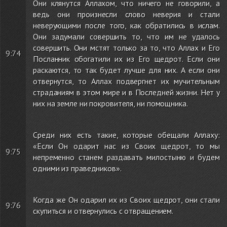
Они клянутся Аллахом, что ничего не говорили, а
ведь они произнесли слово неверия и стали
неверующими после того, как обратились в ислам.
Они задумали совершить то, что им не удалось
совершить. Они мстят только за то, что Аллах и Его
9:74
Посланник обогатили их из Его щедрот. Если они
раскаются, то так будет лучше для них. А если они
отвернутся, то Аллах подвергнет их мучительным
страданиям в этом мире и в Последней жизни. Нет у
них на земле ни покровителя, ни помощника.
Среди них есть такие, которые обещали Аллаху:
«Если Он одарит нас из Своих щедрот, то мы
9:75
непременно станем раздавать милостыню и будем
одними из праведников».
Когда же Он одарил их из Своих щедрот, они стали
9:76
скупиться и отвернулись с отвращением.