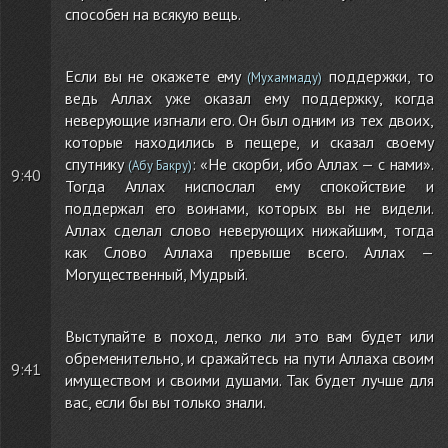
способен на всякую вещь.
Если вы не окажете ему
поддержки, то
(Мухаммаду)
ведь Аллах уже оказал ему поддержку, когда
неверующие изгнали его. Он был одним из тех двоих,
которые находились в пещере, и сказал своему
спутнику
: «Не скорби, ибо Аллах — с нами».
(Абу Бакру)
9:40
Тогда Аллах ниспослал ему спокойствие и
поддержал его воинами, которых вы не видели.
Аллах сделал слово неверующих нижайшим, тогда
как Слово Аллаха превыше всего. Аллах —
Могущественный, Мудрый.
Выступайте в поход, легко ли это вам будет или
обременительно, и сражайтесь на пути Аллаха своим
9:41
имуществом и своими душами. Так будет лучше для
вас, если бы вы только знали.