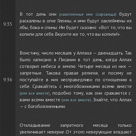
В тот день они
будут
(накопленные ими сокровища)
раскалены в огне Геенны, и ими будут заклеймены их
9:35
лбы, бока и спины. Им будет сказано: «Вот то, что вы
копили для себя. Вкусите же то, что вы копили!».
Воистину, число месяцев у Аллаха — двенадцать. Так
было записано в Писании в тот день, когда Аллах
сотворил небеса и землю. Четыре месяца из них —
запретные. Такова правая религия, и посему не
9:36
поступайте в них несправедливо по отношению к
себе. Сражайтесь с многобожниками всеми вместе
, подобно тому, как они сражаются с
(или все вместе)
вами всеми вместе
. Знайте, что Аллах
(или все вместе)
— с богобоязненными.
Откладывание запретного месяца только
увеличивает неверие. От этого неверующие впадают