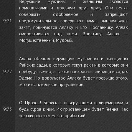
Верующие мужчины и женщины являются
помощниками и друзьями друг другу. Они велят
совершать одобряемое и запрещают
9:71
предосудительное, совершают намаз, выплачивают
закят, повинуются Аллаху и Его Посланнику. Аллах
смилостивится над ними. Воистину, Аллах —
Могущественный, Мудрый.
Аллах обещал верующим мужчинам и женщинам
Райские сады, в которых текут реки и в которых они
9:72
пребудут вечно, а также прекрасные жилища в садах
Эдема. Но довольство Аллаха будет превыше этого.
Это и есть великое преуспеяние.
О Пророк! Борись с неверующими и лицемерами и
9:73
будь суров к ним. Их пристанищем будет Геенна. Как
же скверно это место прибытия!