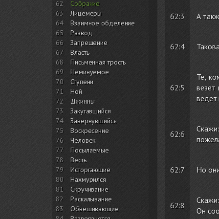
62
Собрание
63
Лицемеры
62:3
А такж
64
Взаимное обделение
65
Развод
66
Запрещение
62:4
Такова
67
Власть
68
Письменная трость
69
Неминуемое
Те, к
70
Ступени
62:5
везет 
71
Ной
ведет
72
Джинны
73
Закутавшийся
74
Завернувшийся
Скажи:
75
Воскресение
62:6
пожела
76
Человек
77
Посылаемые
78
Весть
62:7
Но они
79
Исторгающие
80
Нахмурился
81
Скручивание
82
Раскалывание
Скажи:
62:8
83
Обвешивающие
Он соо
84
Разверзнется