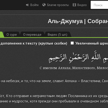
Войти
Благие проекты
Видео
Аль-Джумуа
|
Собра
2
О суре
О переводе
Видео (5 шт.)
 дополнения к тексту (круглые скобки)
Увеличенный шри
ِ اللَّهِ الرَّحْمَٰنِ الرَّحِيمِ
С именем Аллаха, Милостивого, Мило
о на небесах, и то, что на земле, славит Аллаха — Властелина, С
от, Кто отправил к неграмотным людям Посланника из их среды.
анию и мудрости, хотя прежде они пребывали в очевидном забл