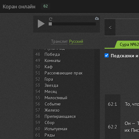
40
Прощающий
Коран онлайн
62
41
Разъяснены
42
Совет
43
Украшения
<
44
Дым
45
Коленопреклонённые
Транслит
Русский
46
Барханы
Сура №6
47
Мухаммад
48
Победа
Подсказки и
49
Комнаты
50
Каф
51
Рассеивающие прах
52
Гора
53
Звезда
54
Месяц
55
Милостивый
62:1
То, чт
56
Событие
57
Железо
58
Препирающаяся
59
Сбор
Он — Т
62:2
60
Испытуемая
их Пис
61
Ряды