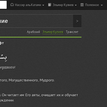
Нассир аль-Катами
Эльмир Кулиев
Полезное
ние
>
Арабский
Эльмир Кулиев
Транслит
фт
بِسْم
сердного!
вятого, Могущественного, Мудрого.
 Он читает им Его аяты, очищает их и обучает
уждении.