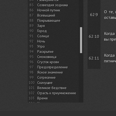
85
Созвездия зодиака
86
Ночной путник
О те,
62:9
87
Всевышний
оставь
88
Покрывающее
89
Заря
90
Город
Когда 
91
Солнце
62:10
вы пре
92
Ночь
93
Утро
94
Раскрытие
Когда
95
Смоковница
62:11
пятнич
96
Сгусток крови
97
Предопределение
98
Ясное знамение
99
Сотрясение
100
Скачущие
101
Великое бедствие
102
Страсть к приумножению
103
Время
104
Хулитель
105
Слон
106
Курейшиты