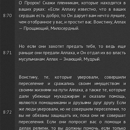
О Пророк! Скажи пленникам, которые находятся в
ваших руках: «Если Аллаху известно, что в ваших
8:70
сердцах есть добро, то Он дарует вам нечто лучшее,
чем отобранное у вас, и простит вас. Воистину, Аллах
— Прощающий, Милосердный.
Но если они захотят предать тебя, то ведь еще
8:71
раньше они предали Аллаха, и Он отдал их во власть
мусульманам. Аллах — Знающий, Мудрый.
Воистину, те, которые уверовали, совершили
переселение и сражались своим имуществом и
своими жизнями на пути Аллаха, а также те, которые
дали убежище мухаджирам и оказали помощь,
являются помощниками и друзьями друг другу. Если
же люди уверовали, но не совершили переселения, то
8:72
вы не обязаны защищать их, пока они не совершат
переселения. Если они попросят вас о помощи в
делах религии, то вы должны помочь, если только