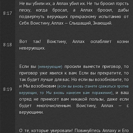
Не вы убили их, а Аллах убил их. Не ты бросил горсть
песку, когда бросал, а Аллах бросил, дабы
8:17
подвергнуть верующих прекрасному испытанию от
Себя. Воистину, Аллах — Слышащий, Знающий.
Вот так! Воистину, Аллах ослабляет козни
8:18
неверующих.
Если вы
просили вынести приговор, то
(неверующие)
приговор уже явился к вам. Если вы прекратите, то
так будет лучше для вас. Но если вы возобновите, то
и Мы возобновим
(если вы вновь станете сражаться против
8:19
, и ваш
верующих, то Мы вновь нанесем вам поражение)
отряд не принесет вам никакой пользы, даже если
будет многочисленным. Воистину, Аллах — с
верующими.
О те, которые уверовали! Повинуйтесь Аллаху и Его