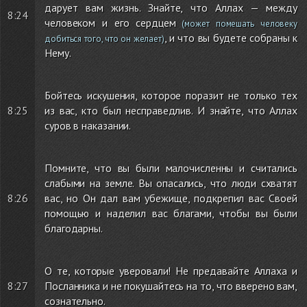
дарует вам жизнь. Знайте, что Аллах — между
8:24
человеком и его сердцем
(может помешать человеку
, и что вы будете собраны к
добиться того, что он желает)
Нему.
Бойтесь искушения, которое поразит не только тех
8:25
из вас, кто был несправедлив. И знайте, что Аллах
суров в наказании.
Помните, что вы были малочисленны и считались
слабыми на земле. Вы опасались, что люди схватят
8:26
вас, но Он дал вам убежище, подкрепил вас Своей
помощью и наделил вас благами, чтобы вы были
благодарны.
О те, которые уверовали! Не предавайте Аллаха и
8:27
Посланника и не покушайтесь на то, что вверено вам,
сознательно.