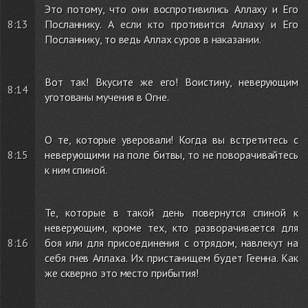
Это потому, что они воспротивились Аллаху и Его
8:13
Посланнику. А если кто противится Аллаху и Его
Посланнику, то ведь Аллах суров в наказании.
Вот так! Вкусите же его! Воистину, неверующим
8:14
уготованы мучения в Огне.
О те, которые уверовали! Когда вы встретитесь с
8:15
неверующими на поле битвы, то не поворачивайтесь
к ним спиной.
Те, которые в такой день повернутся спиной к
неверующим, кроме тех, кто разворачивается для
8:16
боя или для присоединения с отрядом, навлекут на
себя гнев Аллаха. Их пристанищем будет Геенна. Как
же скверно это место прибытия!