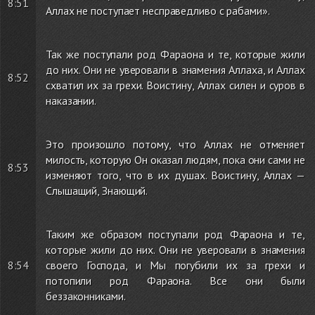
8:51
Аллах не поступает несправедливо с рабами».
Так же поступали род Фараона и те, которые жили
до них. Они не уверовали в знамения Аллаха, и Аллах
8:52
схватил их за грехи. Воистину, Аллах силен и суров в
наказании.
Это произошло потому, что Аллах не отменяет
милость, которую Он оказал людям, пока они сами не
8:53
изменяют того, что в их душах. Воистину, Аллах —
Слышащий, Знающий.
Таким же образом поступали род Фараона и те,
которые жили до них. Они не уверовали в знамения
8:54
своего Господа, и Мы погубили их за грехи и
потопили род Фараона. Все они были
беззаконниками.