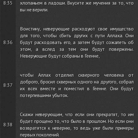
8:35
хлопаньем в ладоши. Вкусите же мучения за то, что
вы не верили.
Воистину, неверующие расходуют свое имущество
для того, чтобы сбить других с пути Аллаха. Они
8:36
будут расходовать его, а затем будут сожалеть об
этом, а вслед за тем они будут повержены.
Неверующие будут собраны в Геенне,
чтобы Аллах отделил скверного человека от
доброго, бросил скверных одного на другого, собрал
8:37
их всех вместе и поместил в Геенне. Они будут
потерпевшими убыток.
Скажи неверующим, что если они прекратят, то им
будет прощено то, что было в прошлом. Но если они
8:38
возвратятся к неверию, то ведь уже были примеры
первых поколений.