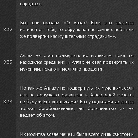
народов».
Вот они сказали: «О Аллах! Если это является
8:32
истиной от Тебя, то обрушь на нас камни с неба или
же подвергни нас мучительным страданиям».
Аллах не стал подвергать их мучениям, пока ты
8:33
находился среди них, и Аллах не стал подвергать их
мучениям, пока они молили о прощении.
Но как же Аллаху не подвергнуть их мучениям, если
они не допускают мусульман к Заповедной мечети,
8:34
не будучи Его угодниками? Его угодниками являются
только богобоязненные, но большинство их не
ведает об этом.
Их молитва возле мечети была всего лишь свистом и