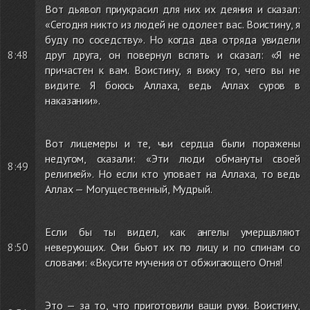
Вот дьявол приукрасил для них их деяния и сказал:
«Сегодня никто из людей не одолеет вас. Воистину, я
буду по соседству». Но когда два отряда увидели
8:48
друг друга, он повернул вспять и сказал: «Я не
причастен к вам. Воистину, я вижу то, чего вы не
видите. Я боюсь Аллаха, ведь Аллах суров в
наказании».
Вот лицемеры и те, чьи сердца были поражены
недугом, сказали: «Эти люди обмануты своей
8:49
религией». Но если кто уповает на Аллаха, то ведь
Аллах — Могущественный, Мудрый.
Если бы ты видел, как ангелы умерщвляют
8:50
неверующих. Они бьют их по лицу и по спинам со
словами: «Вкусите мучения от обжигающего Огня!
Это — за то, что приготовили ваши руки. Воистину,