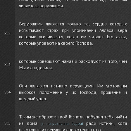
являетесь верующими.
Верующими являются только те, сердца которых
испытывают страх при упоминании Аллаха, вера
8:2
которых усиливается, когда им читают Его аяты,
которые уповают на своего Господа,
которые совершают намаз и расходуют из того, чем
8:3
Мы их наделили.
Они являются истинно верующими. Им уготованы
8:4
высокое положение у их Господа, прощение и
щедрый удел.
Таким же образом твой Господь побудил тебя выйти
8:5
из дома
ради истины, хотя
(в направлении Бадра)
некоторые из верующих не хотели этого.