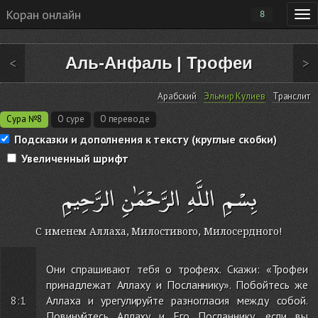
Коран онлайн
8
Аль-Анфаль
|
Трофеи
<
>
Арабский
Эльмир Кулиев
Транслит
Сура №8
О суре
О переводе
Подсказки и дополнения к тексту (круглые скобки)
Увеличенный шрифт
بِسْمِ اللَّهِ الرَّحْمَٰنِ الرَّحِيمِ
С именем Аллаха, Милостивого, Милосердного!
Они спрашивают тебя о трофеях. Скажи: «Трофеи
принадлежат Аллаху и Посланнику». Побойтесь же
8:1
Аллаха и урегулируйте разногласия между собой.
Повинуйтесь Аллаху и Его Посланнику, если вы