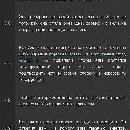
Они препирались с тобой относительно истины после
8:6
того, как она стала очевидна, словно их вели на
смерть, и они наблюдали за этим.
Вот Аллах обещал вам, что вам достанется один из
двух отрядов
(торговый караван или вооруженный отряд
. Вы пожелали, чтобы вам достался
мекканцев)
8:7
невооруженный отряд. Но Аллах желает
подтвердить истину своими словами и искоренить
неверующих,
чтобы восторжествовала истина и исчезла ложь,
8:8
даже если это ненавистно грешникам.
Вот вы попросили своего Господа о помощи, и Он
8:9
ответил вам: «Я помогу вам тысячью ангелов,