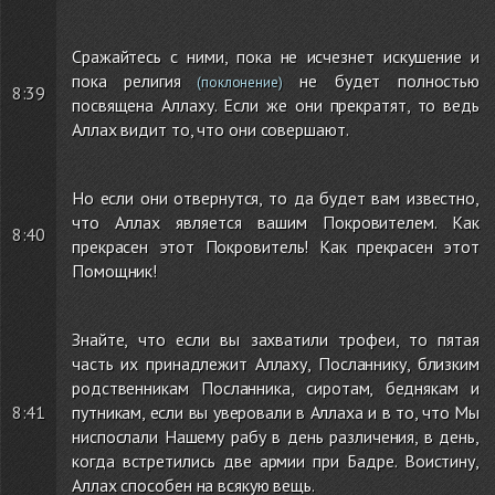
Сражайтесь с ними, пока не исчезнет искушение и
пока религия
не будет полностью
(поклонение)
8:39
посвящена Аллаху. Если же они прекратят, то ведь
Аллах видит то, что они совершают.
Но если они отвернутся, то да будет вам известно,
что Аллах является вашим Покровителем. Как
8:40
прекрасен этот Покровитель! Как прекрасен этот
Помощник!
Знайте, что если вы захватили трофеи, то пятая
часть их принадлежит Аллаху, Посланнику, близким
родственникам Посланника, сиротам, беднякам и
8:41
путникам, если вы уверовали в Аллаха и в то, что Мы
ниспослали Нашему рабу в день различения, в день,
когда встретились две армии при Бадре. Воистину,
Аллах способен на всякую вещь.