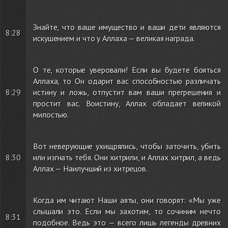
Знайте, что ваше имущество и ваши дети являются
8:28
искушением и что у Аллаха — великая награда.
О те, которые уверовали! Если вы будете бояться
Аллаха, то Он одарит вас способностью различать
8:29
истину и ложь, отпустит вам ваши прегрешения и
простит вас. Воистину, Аллах обладает великой
милостью.
Вот неверующие ухищрялись, чтобы заточить, убить
8:30
или изгнать тебя. Они хитрили, и Аллах хитрил, а ведь
Аллах — Наилучший из хитрецов.
Когда им читают Наши аяты, они говорят: «Мы уже
слышали это. Если мы захотим, то сочиним нечто
8:31
подобное. Ведь это — всего лишь легенды древних