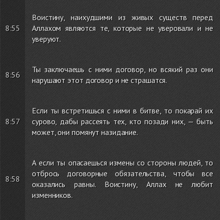
Воистину, наихудшими из живых существ перед
8:55
Аллахом являются те, которые не уверовали и не
уверуют.
Ты заключаешь с ними договор, но всякий раз они
8:56
нарушают этот договор и не страшатся.
Если ты встретишься с ними в битве, то покарай их
8:57
сурово, дабы рассеять тех, кто позади них, — быть
может, они помянут назидание.
А если ты опасаешься измены со стороны людей, то
отбрось договорные обязательства, чтобы все
8:58
оказались равны. Воистину, Аллах не любит
изменников.