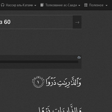
Нассир аль-Катами
Толкование ас-Саади
Полезное
з 60
→
وَالذَّارِيَاتِ ذَرْوًا