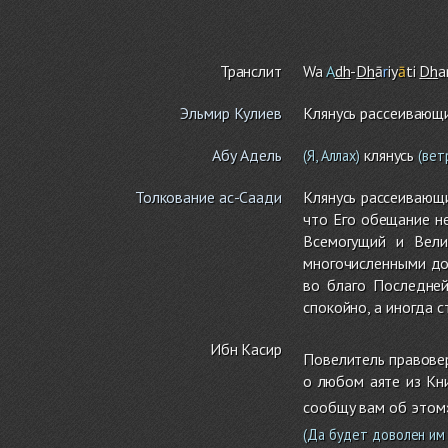
Транслит
Wa
A
dh
-
Dh
ā
r
iy
ā
ti
Dh
a
Эльмир Кулиев
Клянусь рассеивающ
Абу Адель
клянусь
(Я, Аллах)
(вет
Толкование ас-Саади
Клянусь рассеивающи
что Его обещание н
Всемогущий и Вели
многочисленными до
во благо Последней
спокойно, а иногда с
Ибн Касир
Повелитель правовер
о любом аяте из Кн
сообщу вам об этом»
(Да будет доволен им 