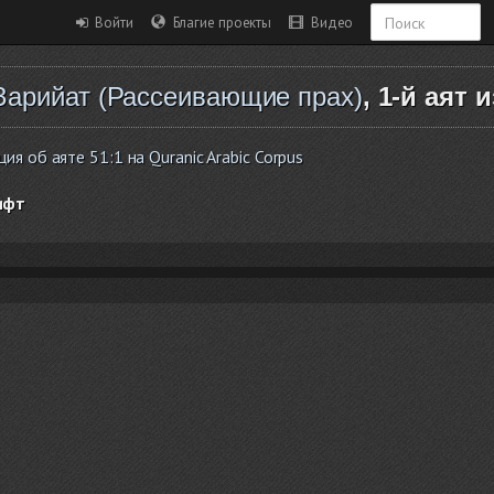
Войти
Благие проекты
Видео
Зарийат (Рассеивающие прах)
, 1-й аят и
 об аяте 51:1 на Quranic Arabic Corpus
ифт