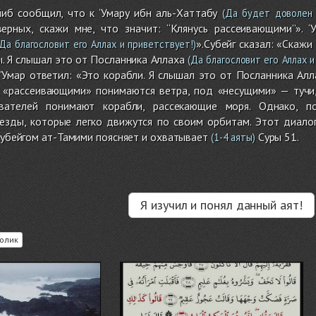
йиб сообщил, что к ‘Умару ибн аль-Хаттабу
(Да будет доволен 
ерных, скажи мне, что значит: ‘‘Клянусь рассеивающими’’». 
».Субейг сказал: «Скажи 
Да благословит его Аллах и приветствует!)
ы. Я слышал это от Посланника Аллаха
(Да благословит его Аллах и
» ‘Умар ответил: «Это корабли. Я слышал это от Посланника Алл
 «рассеивающими» понимаются ветра, под «несущими» — тучи
вателей понимают корабли, рассекающие моря. Однако, п
езды, которые легко движутся по своим орбитам. Этот диало
убейгом ат-Тамими поясняет и охватывает
Суры 51.
(1-4 аяты)
Я изучил и понял данный аят!
олик