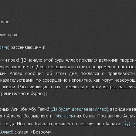
rw
an
ими прах!
рассеивающими!
рами)
ми прах! [[В начале этой суры Аллах поклялся великими творен
епреложно и что День воздаяния и отчета непременно настанет
кий Аллах сообщил об этом дне, поклялся о правдивости
казательствами, то совершенно непонятно, как могут неверующ
 жизни. Рассеивающие прах - имеются в виду ветры, рассеи
тремительно и бурно.]]
ных ‘Али ибн Абу Талиб
, взойдя на м
(Да будет доволен им Аллах!)
иги Аллаха Всевышнего и
из Сунны Посланника Аллах
(обо всем)
ٰتِ
ذَرْواً
. Тогда Ибн аль-Кавва спросил его о смысле слов Аллаха:
(
сказал: «Ветром».
Аллах!)