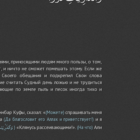
иями, приносящими людям много пользы, о том,
, и ничто не сможет помешать этому. Если же
 Своего обещания и подкрепил Свои слова
ие считать Судный день ложью и не трудиться
вающие по земле пыль и песок иногда тихо и
инбар Куфы, сказал: «
спрашивать меня
(Можете)
а
и я
(Да благословит его Аллах и приветствует!)
وَٱلذَٰرِيَـ
«Клянусь рассеивающими!».
Али
)
(На что)