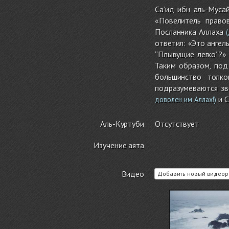
Са’ид ибн аль-Муса
«Повелитель правов
Посланника Аллаха
(
ответил: «Это ангел
‘‘Плывущие легко’’?
Таким образом, под
большинство толко
подразумеваются зв
и С
доволен им Аллах!)
Аль-Куртуби
Отсутствует
Изучение аята
Видео
Добавить новый видеор