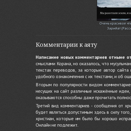
Очень красивое чт
Зарийат (Расс
Комментарии к аяту
Написание новых комментариев отныне о
смыслами Корана, но оказалось, что мусульма
текстах переводов, за которые автор сайта
удобного ознакомления с их текстами, и об ош
Вторым по популярности видом комментариев
несущих на сайт различные искажённые идеи
оказываются способны даже прочитать полност
Третий вид комментариев - сообщения от хри
будет являться допустимым здесь в силу тог
христиан, которые им было бы хорошо исправ
Онлайн не подлежит.