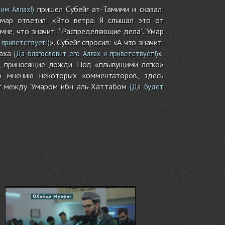
пришел Субейг ат-Тамими и сказал:
им Аллах!)
‘Умар ответил: «Это ветра. Я слышал это от
мне, что значит: ‘‘Распределяющие дела’’. ‘Умар
». Субейг спросил: «А что значит:
 приветствует!)
аха
».
(Да благословит его Аллах и приветствует!)
, приносящие дожди. Под «плывущими легко»
о мнению некоторых комментаторов, здесь
г между ‘Умаром ибн аль-Хаттабом
(Да будет