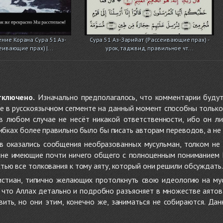
ение Корана Сура 51 Аз-
Сура 51 Аз-Зарийат (Рассеивающие прах) -
еивающие прах) |...
урок, таджвид, правильное чт...
тключено.
Изначально предполагалось, что комментарии будут
не в русскоязычном сегменте на данный момент способны только
 в любом случае не несёт никакой ответственности, ибо он л
ибках более правильно было бы писать авторам переводов, а не 
 оказались сообщения необразованных мусульман, толком не
, не имеющие почти ничего общего с полноценным пониманием
ью все толкования к тому аяту, который они решили обсуждать.
стиан, типично желающих протолкнуть свою идеологию на мус
о, что Аллах детально и подробно разъясняет в множестве аято
ить, но они этим, конечно же, заниматься не собираются. Да