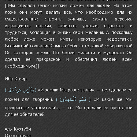
[[Мы сделали землю мягким ложем для людей. На этом
ложе они могут делать все, что необходимо для их
существования: строить жилища, сажать деревья,
выращивать посевы, собирать урожаи, отдыхать и
трудиться, воплощая в жизнь свои желания. А поскольку
любое ложе может иметь некоторые недостатки,
Всевышний похвалил Самого Себя за то, какой совершенной
Он сотворил землю. По Своей милости и мудрости Он
сделал ее прекрасной и обеспечил людей всем
необходимым.]]
Ибн Касир
وَٱلَرْضَ
فـَرَشْنَـٰهَا
«И землю Мы разостлали», — т.е. сделали ее
(
)
فَنِعْمَ
ٱلْمَـٰهِدُونَ
ложем для творений.
«И какие же Мы
(
)
прекрасные устроители!», — т.е. Мы сделали ее пригодной
для ее обитателей.
Аль-Куртуби
Отсутствует