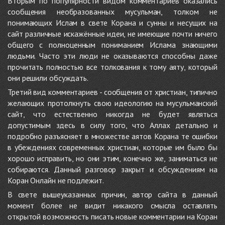
Вторым по популярности видом комментариев оказались
сообщения необразованных мусульман, толком не
понимающих Ислам в свете Корана и сунны и несущих на
сайт различные искажённые идеи, не имеющие почти ничего
общего с полноценным пониманием Ислама знающими
людьми. Часто эти люди не оказываются способны даже
прочитать полностью все толкования к тому аяту, который
они решили обсуждать.
Третий вид комментариев - сообщения от христиан, типично
желающих протолкнуть свою идеологию на мусульманский
сайт, что естественно никогда не будет являться
допустимым здесь в силу того, что Аллах детально и
подробно разъясняет в множестве аятов Корана те ошибки
в убеждениях современных христиан, которые им было бы
хорошо исправить, но они этим, конечно же, заниматься не
собираются. Данный разговор закрыт и обсуждениям на
Коран Онлайн не подлежит.
В свете вышеуказанных причин, автор сайта в данный
момент более не видит никакого смысла оставлять
открытой возможность писать новые комментарии на Коран