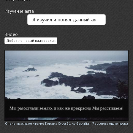
Изучение аята
Я изучил и понял данный аят!
Видео
Добавить новый видеоролик
Очень красивое чтение Корана Сура 51 Аз-Зарийат (Рассеивающие прах)
|...