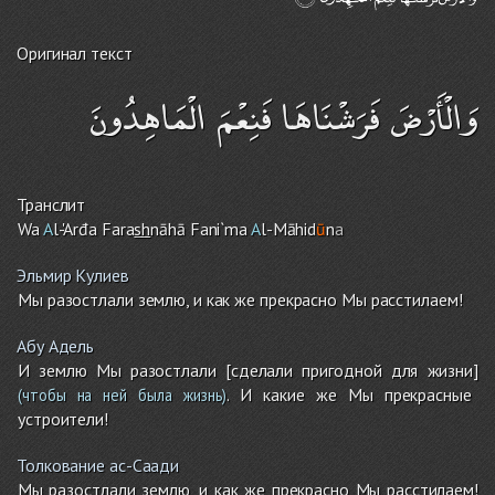
Оригинал текст
وَالْأَرْضَ فَرَشْنَاهَا فَنِعْمَ الْمَاهِدُونَ
Транслит
Wa
A
l-'Arđa Fara
sh
nāhā Fani`ma
A
l-Māhid
ū
n
a
Эльмир Кулиев
Мы разостлали землю, и как же прекрасно Мы расстилаем!
Абу Адель
И землю Мы разостлали [сделали пригодной для жизни]
. И какие же Мы прекрасные
(чтобы на ней была жизнь)
устроители!
Толкование ас-Саади
Мы разостлали землю, и как же прекрасно Мы расстилаем!