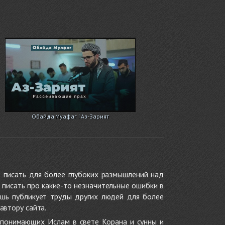
Обайда Муафаг I Аз-Зарият
 писать для более глубоких размышлений над
 писать про какие-то незначительные ошибки в
ишь публикует труды других людей для более
автору сайта.
 понимающих Ислам в свете Корана и сунны и