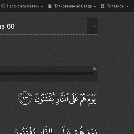
Нассир аль-Катами
Толкование ас-Саади
Полезное
из 60
→
يَوْمَ هُمْ عَلَى النَّارِ يُفْتَنُونَ