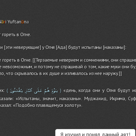
N
ā
r
i Yuftan
ū
n
a
 гореть в Огне.
и [эти неверующие] у Огня [Ада] будут испытаны [наказаны]:
т гореть в Огне. [[Терзаемые неверием и сомнениями, они спраш
 невозможным, и потому не спрашивай о том, какие муки они буд
ло, что скрывалось в их душе и изливалось из нее наружу.]]
يـَوْمَ
هُمْ
عَلَى
ٱلنّارِ
يـُفْتـَنُونَ
их:
«день, когда они у Огня будут и
(
)
казали: «Испытаны, значит, наказаны». Муджахид, Икрима, Суф
казал: «Подобно плавящемуся золоту».
Я изучил и понял данный аят!