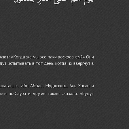
ивают: «Когда же мы все-таки воскреснем?» Они
ут испытывать в тот день, когда их ввергнут в
спытаны». Ибн Аббас, Муджахид, Аль-Хасан и
ьян ас-Саури и другие также сказали: «Будут