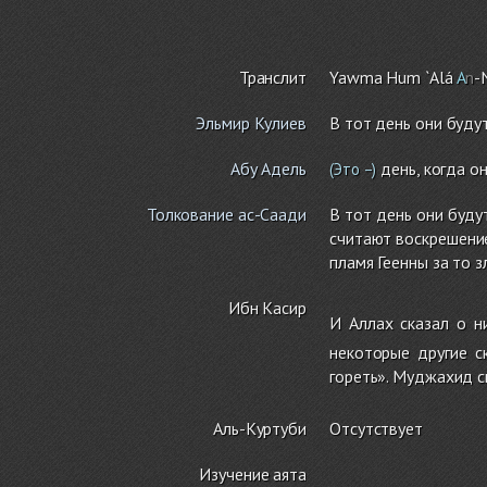
Транслит
Yawma Hu
m
`Alá
A
n
-
Эльмир Кулиев
В тот день они будут
Абу Адель
день, когда он
(Это –)
Толкование ас-Саади
В тот день они буду
считают воскрешение
пламя Геенны за то з
Ибн Касир
И Аллах сказал о н
некоторые другие с
гореть». Муджахид с
Аль-Куртуби
Отсутствует
Изучение аята