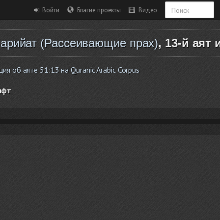
Войти
Благие проекты
Видео
Зарийат (Рассеивающие прах)
, 13-й аят 
я об аяте 51:13 на Quranic Arabic Corpus
ифт