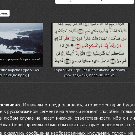
олик
ение Корана Сура 51 Аз-
Сура 51 Аз-Зарийат (Рассеивающие прах) -
еивающие прах) |...
урок, таджвид, правильное чт...
тключено.
Изначально предполагалось, что комментарии будут
не в русскоязычном сегменте на данный момент способны только
 в любом случае не несёт никакой ответственности, ибо он л
ибках более правильно было бы писать авторам переводов, а не 
 оказались сообщения необразованных мусульман, толком не