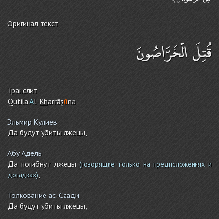
Оригинал текст
قُتِلَ الْخَرَّاصُونَ
Транслит
Qutila
A
l-
Kh
arrāş
ū
n
a
Эльмир Кулиев
Да будут убиты лжецы,
Абу Адель
Да погибнут лжецы
(говорящие только на предположениях и
,
догадках)
Толкование ас-Саади
Да будут убиты лжецы,