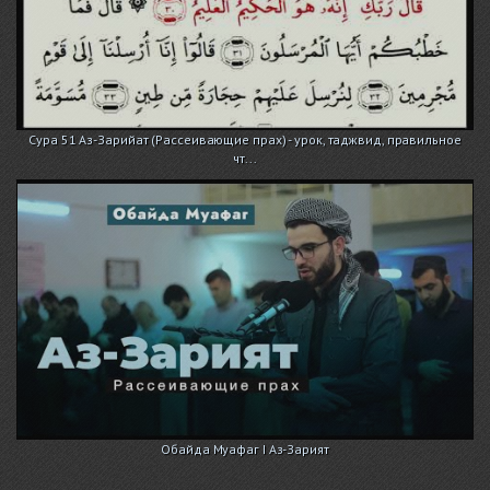
Сура 51 Аз-Зарийат (Рассеивающие прах) - урок, таджвид, правильное
чт...
Обайда Муафаг I Аз-Зарият