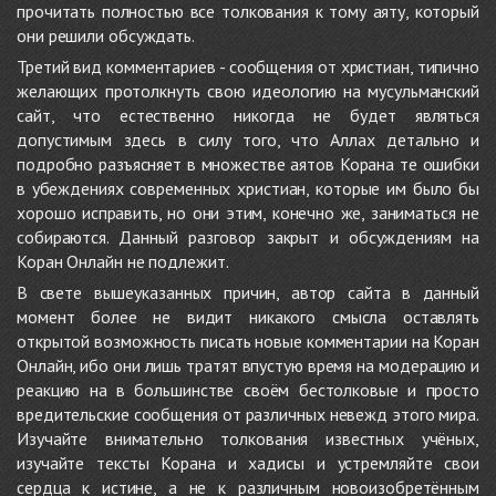
прочитать полностью все толкования к тому аяту, который
они решили обсуждать.
Третий вид комментариев - сообщения от христиан, типично
желающих протолкнуть свою идеологию на мусульманский
сайт, что естественно никогда не будет являться
допустимым здесь в силу того, что Аллах детально и
подробно разъясняет в множестве аятов Корана те ошибки
в убеждениях современных христиан, которые им было бы
хорошо исправить, но они этим, конечно же, заниматься не
собираются. Данный разговор закрыт и обсуждениям на
Коран Онлайн не подлежит.
В свете вышеуказанных причин, автор сайта в данный
момент более не видит никакого смысла оставлять
открытой возможность писать новые комментарии на Коран
Онлайн, ибо они лишь тратят впустую время на модерацию и
реакцию на в большинстве своём бестолковые и просто
вредительские сообщения от различных невежд этого мира.
Изучайте внимательно толкования известных учёных,
изучайте тексты Корана и хадисы и устремляйте свои
сердца к истине, а не к различным новоизобретённым