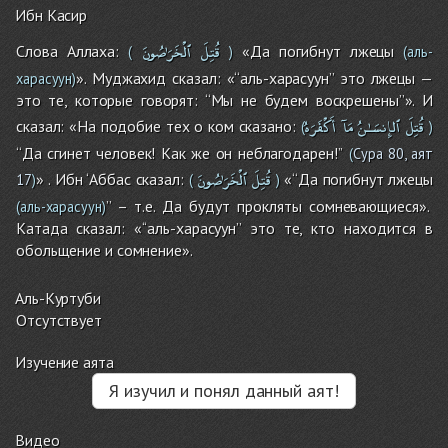
Ибн Касир
قُتِلَ
ٱلْخَرَٰصُونَ
Слова Аллаха:
«Да погибнут лжецы
(
)
(аль-
». Муджахид сказал: «‘‘аль-харасуун’’ это лжецы —
харасуун)
это те, которые говорят: ‘‘Мы не будем воскрешены’’». И
قُتِلَ
ٱلإِنسَـٰنُ
مَآ
أَكْفَرَهُ
сказал: «На подобие тех о ком сказано:
(
)
‘‘Да сгинет человек! Как же он неблагодарен!’’
(
Сура 80, аят
قُتِلَ
ٱلْخَرَٰصُونَ
» . Ибн ‘Аббас сказал:
«‘‘Да погибнут лжецы
17
)
(
)
’’ – т.е. Да будут прокляты сомневающиеся».
(аль-харасуун)
Катада сказал: «‘‘аль-харасуун’’ это те, кто находится в
обольщение и сомнение».
Аль-Куртуби
Отсутствует
Изучение аята
Я изучил и понял данный аят!
Видео