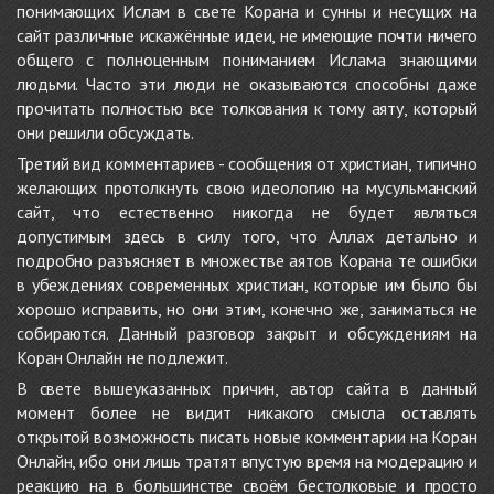
понимающих Ислам в свете Корана и сунны и несущих на
сайт различные искажённые идеи, не имеющие почти ничего
общего с полноценным пониманием Ислама знающими
людьми. Часто эти люди не оказываются способны даже
прочитать полностью все толкования к тому аяту, который
они решили обсуждать.
Третий вид комментариев - сообщения от христиан, типично
желающих протолкнуть свою идеологию на мусульманский
сайт, что естественно никогда не будет являться
допустимым здесь в силу того, что Аллах детально и
подробно разъясняет в множестве аятов Корана те ошибки
в убеждениях современных христиан, которые им было бы
хорошо исправить, но они этим, конечно же, заниматься не
собираются. Данный разговор закрыт и обсуждениям на
Коран Онлайн не подлежит.
В свете вышеуказанных причин, автор сайта в данный
момент более не видит никакого смысла оставлять
открытой возможность писать новые комментарии на Коран
Онлайн, ибо они лишь тратят впустую время на модерацию и
реакцию на в большинстве своём бестолковые и просто