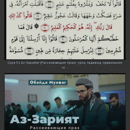
Сура 51 Аз-Зарийат (Рассеивающие прах) - урок, таджвид, правильное
чт...