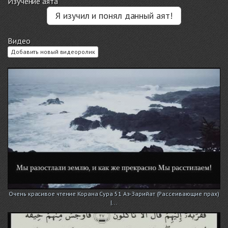
Изучение аята
Я изучил и понял данный аят!
Видео
Добавить новый видеоролик
Очень красивое чтение Корана Сура 51 Аз-Зарийат (Рассеивающие прах)
|...