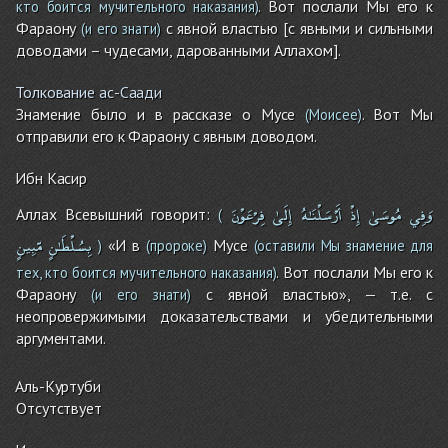
. Вот послали Мы его к
кто боится мучительного наказания)
Фараону
с явной властью [с явными и сильными
(и его знати)
доводами – чудесами, дарованными Аллахом].
Толкование ас-Саади
Знамение было и в рассказе о Мусе
. Вот Мы
(Моисее)
отправили его к Фараону с явным доводом.
Ибн Касир
وَفِي
مُوسَىٰ
إِذْ
أَرْسَلْنَـٰهُ
إِلَىٰ
فِرْعَوْنَ
Аллах Всевышний говорит:
(
بِسُلْطَـٰنٍ
مّبِينٍ
«И в
Мусе
)
(пророке)
(оставили Мы знамение для
. Вот послали Мы его к
тех, кто боится мучительного наказания)
Фараону
с явной властью», — т.е. с
(и его знати)
неопровержимыми доказательствами и убедительными
аргументами.
Аль-Куртуби
Отсутствует