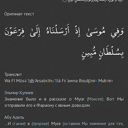
Оригинал текст
وَفِي مُوسَىٰ إِذْ أَرْسَلْنَاهُ إِلَىٰ فِرْعَوْنَ
بِسُلْطَانٍ مُّبِينٍ
Транслит
Wa Fī Mūs
á
'I
dh
'Arsaln
ā
h
u
'Ilá Fi
r
`awna Bisulţ
ā
ni
n
Mub
ī
n
in
Эльмир Кулиев
Знамение было и в рассказе о Мусе
. Вот Мы
(Моисее)
отправили его к Фараону с явным доводом.
Абу Адель
...И
в
Мусе
(также)
(пророке)
(оставили Мы знамение для тех,