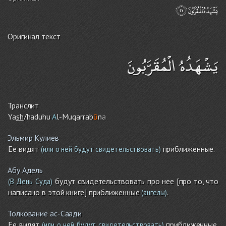
Оригинал текст
يَشْهَدُهُ الْمُقَرَّبُونَ
Транслит
Ya
sh
/haduhu
A
l-Muqarrab
ū
n
a
Эльмир Кулиев
Ее видят
приближенные.
(или о ней будут свидетельствовать)
Абу Адель
будут свидетельствовать про нее [про то, что
(В День Суда)
написано в этой книге] приближенные
.
(ангелы)
Толкование ас-Саади
Ее видят
приближенные.
(или о ней будут свидетельствовать)