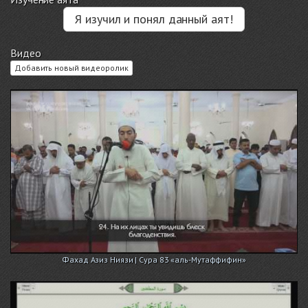
Я изучил и понял данный аят!
Видео
Добавить новый видеоролик
Фахад Азиз Ниязи | Сура 83 «аль-Мутаффифин»