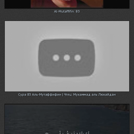
Al-Mutaffifin: 83
Сура 83 Аль-Мутаффифин | Чтец: Мухаммад аль Люхайдан