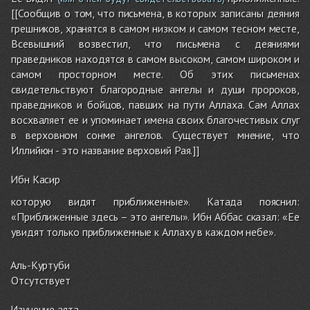
[[Сообщив о том, что письмена, в которых записаны деяния
грешников, хранятся в самом низком и самом тесном месте,
Всевышний возвестил, что письмена с деяниями
праведников находятся в самом высоком, самом широком и
самом просторном месте. Об этих письменах
свидетельствуют благородные ангелы и души пророков,
праведников и бойцов, павших на пути Аллаха. Сам Аллах
восхваляет ее и упоминает имена своих благочестивых слуг
в верховном сонме ангелов. Существует мнение, что
Иллийюн - это название верховий Рая.]]
Ибн Касир
которую видят приближенные». Катада пояснил:
«Приближенные здесь – это ангелы». Ибн Аббас сказал: «Ее
увидят только приближенные к Аллаху в каждом небе».
Аль-Куртуби
Отсутствует
Изучение аята