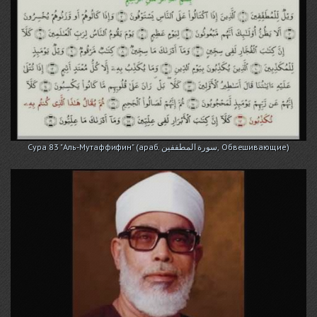
Сура 83 "Аль-Мутаффифин" (араб. سورة المطففين, Обвешивающие)