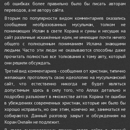
об ошибках более правильно было бы писать авторам
переводов, а не автору сайта.
Вторым по популярности видом комментариев оказались
сообщения необразованных мусульман, толком не
понимающих Ислам в свете Корана и сунны и несущих на
сайт различные искажённые идеи, не имеющие почти ничего
общего с полноценным пониманием Ислама знающими
людьми. Часто эти люди не оказываются способны даже
прочитать полностью все толкования к тому аяту, который
они решили обсуждать.
Третий вид комментариев - сообщения от христиан, типично
желающих протолкнуть свою идеологию на мусульманский
сайт, что естественно никогда не будет являться
допустимым здесь в силу того, что Аллах детально и
подробно разъясняет в множестве аятов Корана те ошибки
в убеждениях современных христиан, которые им было бы
хорошо исправить, но они этим, конечно же, заниматься не
собираются. Данный разговор закрыт и обсуждениям на
Коран Онлайн не подлежит.
В свете вышеуказанных причин, автор сайта в данный