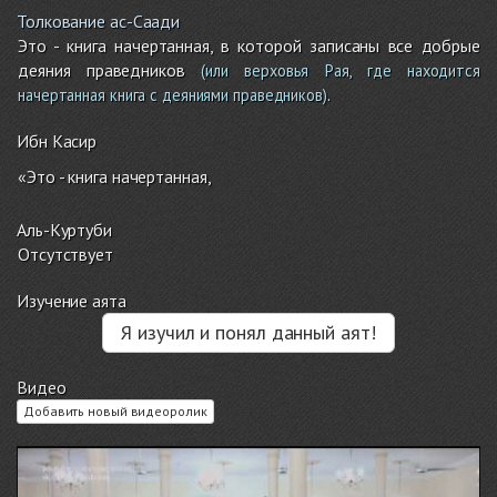
Толкование ас-Саади
Это - книга начертанная, в которой записаны все добрые
деяния праведников
(или верховья Рая, где находится
.
начертанная книга с деяниями праведников)
Ибн Касир
«Это - книга начертанная,
Аль-Куртуби
Отсутствует
Изучение аята
Я изучил и понял данный аят!
Видео
Добавить новый видеоролик