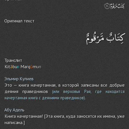
Оригинал текст
كِتَابٌ مَّرْقُومٌ
Транслит
Kit
ā
bu
n
Marq
ū
m
un
Эльмир Кулиев
Это — книга начертанная, в которой записаны все добрые
деяния праведников
(или верховья Рая, где находится
.
начертанная книга с деяниями праведников)
Абу Адель
Книга начертанная! [Эта книга, куда заносятся их имена, уже
написана.]