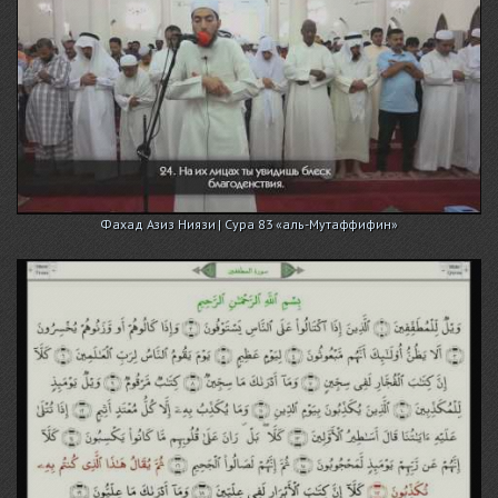
Фахад Азиз Ниязи | Сура 83 «аль-Мутаффифин»