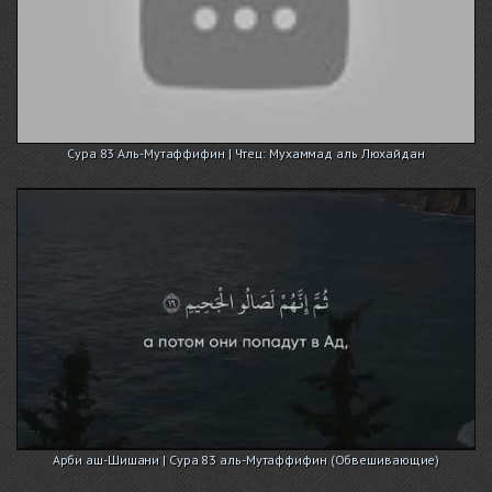
Сура 83 Аль-Мутаффифин | Чтец: Мухаммад аль Люхайдан
Арби аш-Шишани | Сура 83 аль-Мутаффифин (Обвешивающие)