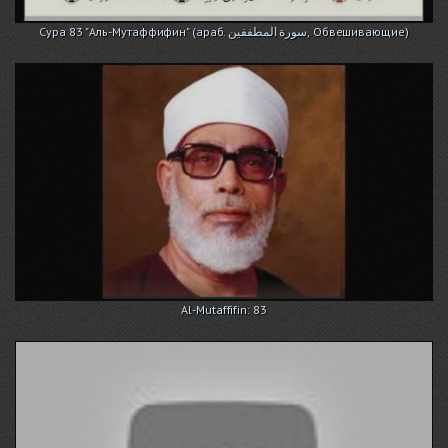
Сура 83 "Аль-Мутаффифин" (араб. سورة المطففين, Обвешивающие)
Al-Mutaffifin: 83