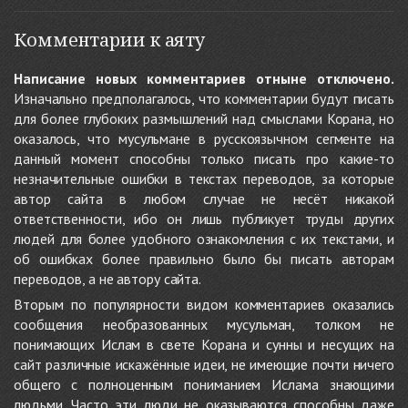
Комментарии к аяту
Написание новых комментариев отныне отключено.
Изначально предполагалось, что комментарии будут писать
для более глубоких размышлений над смыслами Корана, но
оказалось, что мусульмане в русскоязычном сегменте на
данный момент способны только писать про какие-то
незначительные ошибки в текстах переводов, за которые
автор сайта в любом случае не несёт никакой
ответственности, ибо он лишь публикует труды других
людей для более удобного ознакомления с их текстами, и
об ошибках более правильно было бы писать авторам
переводов, а не автору сайта.
Вторым по популярности видом комментариев оказались
сообщения необразованных мусульман, толком не
понимающих Ислам в свете Корана и сунны и несущих на
сайт различные искажённые идеи, не имеющие почти ничего
общего с полноценным пониманием Ислама знающими
людьми. Часто эти люди не оказываются способны даже