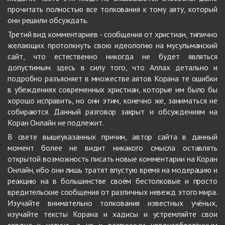
прочитать полностью все толкования к тому аяту, который
они решили обсуждать.
Третий вид комментариев - сообщения от христиан, типично
желающих протолкнуть свою идеологию на мусульманский
сайт, что естественно никогда не будет являться
допустимым здесь в силу того, что Аллах детально и
подробно разъясняет в множестве аятов Корана те ошибки
в убеждениях современных христиан, которые им было бы
хорошо исправить, но они этим, конечно же, заниматься не
собираются. Данный разговор закрыт и обсуждениям на
Коран Онлайн не подлежит.
В свете вышеуказанных причин, автор сайта в данный
момент более не видит никакого смысла оставлять
открытой возможность писать новые комментарии на Коран
Онлайн, ибо они лишь тратят впустую время на модерацию и
реакцию на в большинстве своём бестолковые и просто
вредительские сообщения от различных невежд этого мира.
Изучайте внимательно толкования известных учёных,
изучайте тексты Корана и хадисы и устремляйте свои
сердца к истине, а не к различным новоизобретённым