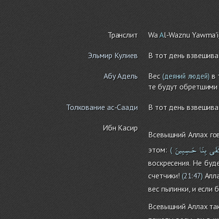
Транслит
Wa
A
l-Waznu Yawma'i
Эльмир Кулиев
В тот день взвешива
Абу Адель
Вес
в 
(деяний людей)
те будут обретшими 
Толкование ас-Саади
В тот день взвешива
Ибн Касир
Всевышний Аллах го
َفَى
بِنَا
حَـسِبِينَ
этом:
(
воскресения. Не буд
счетчики!
Алла
(
21:47
)
вес пылинки, и если 
Всевышний Аллах так