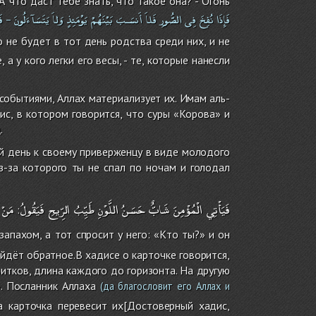
 А что даст тебе знать, что такое она? - Огонь
فَإِذَا
نُفِخَ
فِى
الصُّورِ
فَلاَ
أَنسَـبَ
بَيْنَهُمْ
يَوْمَئِذٍ
وَلاَ
يَتَسَآءَلُونَ
ف
–
 не будет в тот день родства среди них, и не
 а у кого легки его весы, - те, которые нанесли
 событиями, Аллах материализует их. Имам аль-
с, в котором говорится, что суры «Корова» и
.
й день к своему приверженцу в виде молодого
з-за которого ты не спал по ночам и голодал
فَيَأْتِي
الْمُؤْمِنَ
شَابٌّ
حَسَنُ
اللَّوْنِ
طَيِّبُ
الرِّيحِ
فَيَقُولُ
مَنْ
:
апахом, а тот спросит у него: «Кто ты?» и он
йдёт обратное.В хадисе о карточке говорится,
итков, длина каждого до горизонта. На другую
. Посланник Аллаха
(да благословит его Аллах и
а карточка перевесит их[Достоверный хадис,