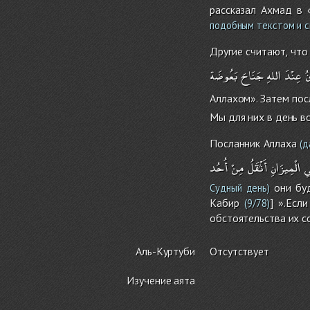
рассказал Ахмад в 
подобным текстом и ск
Другие считают, что
ُ
عِنْدَ
اللهِ
جَنَاحَ
بَعُوضَة
Аллахом». Затем пос
Мы для них в день во
Посланник Аллаха
(д
ي
الْمِيزَانِ
أَثْقَلُ
مِنْ
أُحُد
они буд
Судный день)
Кабир
] ».Есл
(9/78)
обстоятельства их с
Аль-Куртуби
Отсутствует
Изучение аята