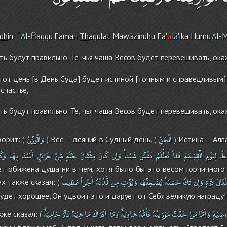
dh
in
A
l-Ĥaqqu Fama
n
Th
aqulat Mawāzīnuh
u
Fa'
ū
l
ā
'ika Humu
A
l-M
ть будут правильно. Те, чья чаша Весов будет перевешивать, ок
тот день [в День Суда] будет истиной [точным и справедливым]:
счастье,
ть будут правильно. Те, чья чаша Весов будет перевешивать, ок
الْحَقِّ
وَالْوَزْنُ
ворит:
Вес – деяний в Судный день.
Истина – Алла
(
)
(
)
ْطَ
لِيَوْمِ
الْقِيَـمَةِ
فَلاَ
تُظْلَمُ
نَفْسٌ
شَيْئاً
وَإِن
كَانَ
مِثْقَالَ
حَبَّةٍ
مِّنْ
خَرْدَلٍ
أَتَيْنَا
بِهَا
وَك
ет обижена душа ни в чем; хотя было бы это весом горчичного
ْقَالَ
ذَرَّةٍ
وَإِن
تَكُ
حَسَنَةً
يُضَـعِفْهَا
وَيُؤْتِ
مِن
لَّدُنْهُ
أَجْراً
عَظِيماً
х также сказал:
(
будет хорошее, Он удвоит это и дарует от Себя великую награду!
َاضِيَةٍ
وَأَمَّا
مَنْ
خَفَّتْ
مَوَزِينُهُ
فَأُمُّهُ
هَاوِيَةٌ
وَمَآ
أَدْرَاكَ
مَا
هِيَهْ
نَارٌ
حَامِيَةٌ
же сказал:
(