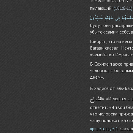
тяжелы весы, он в жи
пылающий!
(
101:6-11
)
نفُسَهُمْ
فِى
جَهَنَّمَ
خَـلِدُونَ
будут они расспрашив
убыток самим себе, в
Говорят, что на вес
Багави сказал: Нечт
«Семейство Имрана» 
В Сахихе также прив
человека с бледным 
днём».
В хадисе от аль-Бар
الصَّالِح
» «И явится к
ответит: «Я твои бл
что человека привед
чашу положат карто
сказал
приветствует)