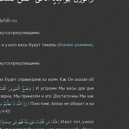
ufliĥ
ū
n
a
ажутся преуспевшими.
 и у кого весы будут тяжелы
,
(благими деяниями)
ажутся преуспевшими.
х будет справедлив ко всем. Как Он сказал об
وَنَضَعُ
الْمَوَزِينَ
الْقِس
И устроим Мы весы для дня
)
 зерна, Мы принесем и его. Достаточны Мы как
إِنَّ
اللَّهَ
لاَ
يَظْلِمُ
مِث
Поистине, Аллах не обидит и на
)
(
4:40
)
فَأَمَّا
مَن
ثَقُلَتْ
مَوَزِينُهُ
فَهُوَ
فِى
عِيشَةٍ
رّ
И вот тот, у кого
)