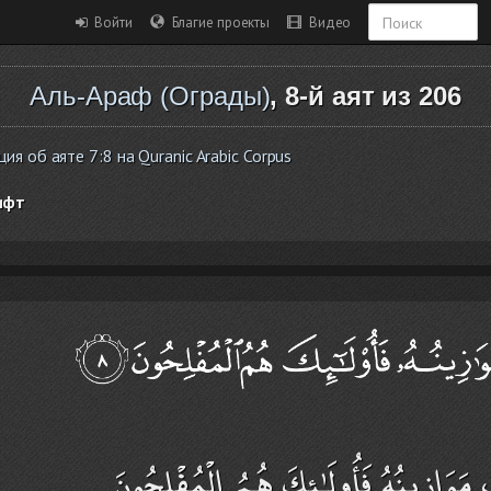
Войти
Благие проекты
Видео
Аль-Араф (Ограды)
, 8-й аят из 206
 об аяте 7:8 на Quranic Arabic Corpus
ифт
ْ مَوَازِينُهُ فَأُولَـٰئِكَ هُمُ الْمُفْلِحُونَ