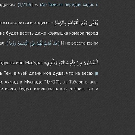
адрике»
] ».
(1/710)
(Ат-Тирмизи передал хадис с
يُؤْتَى
يَوْمَ
الْقِيَامَةِ
بِالرَّجُلِ
ом говорится в хадисе: «
н не будет весить даже крылышка комара перед
فَلاَ
نُقِيمُ
لَهُمْ
يَوْمَ
الْقِيَـمَةِ
وَزْناً
ал:
И не восстановим
(
)
أَتَعْجَبُونَ
مِنْ
دِقَّةِ
سَاقَيْهِ
وَالَّذِي
бдуллы ибн Мас’уда: «
ь Тем, в чьей длани моя душа, что на весах
(в
 Ахмад в Муснаде *1/420), ат-Табари в аль-
е всего, будут взвешивать как деяния, так и