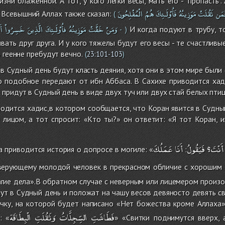
зни блаженной. А тот, у кого легки весы, мать его - "пропасть".
َمَن
ثَقُلَتْ
مَوَزِينُهُ
فَأُوْلَـئِكَ
هُمُ
الْمُفْلِحُونَ
Всевышний Аллах также сказал:
(
وَمَنْ
خَفَّتْ
مَوَزِينُهُ
فأُوْلَـئِكَ
الَّذِينَ
خَسِرُواْ
أَ
И когда подуют в трубу, то
-
)
ать друг друга. И у кого тяжелы будут его весы - те счастливые,
 геенне пребудут вечно.
(
23:101-103
)
ы в Судный день будут класть деяния, хотя они в этом мире были
о подобное передают от ибн Аббаса. В Сахихе приводится хади
придут в Судный день в виде двух туч или двух стай белых птиц
одится хадис,в котором сообщается, что Коран явится в Судны
лицом, а тот спросит: «Кто ты?» он ответит: «Я тот Коран, и
أَنْتَ؟
فَيَقُولُ
أَنَا
عَمَلُكَ
а приводится история о допросе в могиле: «
:
 верующему молодой человек в прекрасном обличие с хорошим з
агие дела».В обратном случае с неверным или лицемером произо
ут в Судный день и положат на чашу весов девяносто девять св
чку, на которой будет написано «Нет божества кроме Аллаха»
فَطَاشَتِ
السِّجِلَّاتُ
وَثَقُلَتِ
الْبِطَاقَة
: «
» «Свитки поднимутся вверх, 