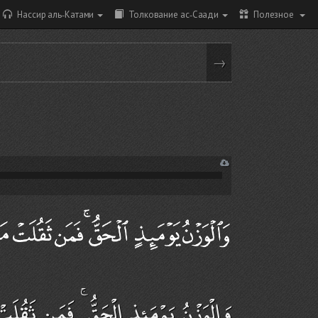
Нассир аль-Катами
Толкование ас-Саади
Полезное
→
وَالْوَزْنُ يَوْمَئِذٍ الْحَقُّ ۚ فَمَن ثَقُلَت