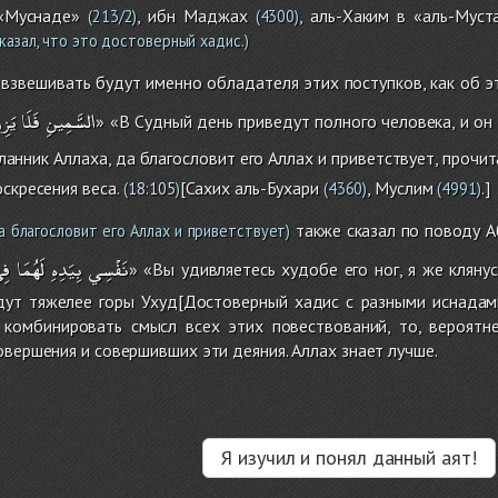
«Муснаде»
, ибн Маджах
, аль-Хаким в «аль-Муст
(213/2)
(4300)
азал, что это достоверный хадис.)
 взвешивать будут именно обладателя этих поступков, как об эт
السَّمِينِ
فَلَا
يَزِن
» «В Судный день приведут полного человека, и о
ланник Аллаха, да благословит его Аллах и приветствует, прочит
скресения веса.
[Сахих аль-Бухари
, Муслим
.]
(
18:105
)
(4360)
(4991)
также сказал по поводу А
а благословит его Аллах и приветствует)
نَفْسِي
بِيَدِهِ
لَهُمَا
فِ
» «Вы удивляетесь худобе его ног, я же клянус
ут тяжелее горы Ухуд[Достоверный хадис с разными иснадами.
и комбинировать смысл всех этих повествований, то, вероятне
овершения и совершивших эти деяния. Аллах знает лучше.
Я изучил и понял данный аят!