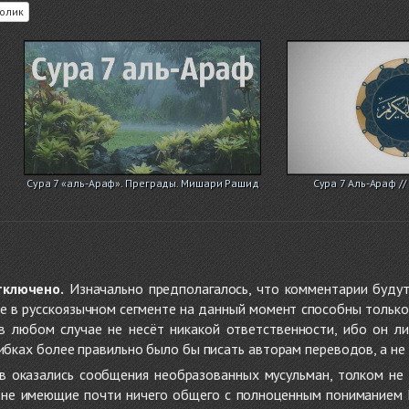
олик
Сура 7 «аль-Араф». Преграды. Мишари Рашид
Сура 7 Аль-Араф /
тключено.
Изначально предполагалось, что комментарии будут
не в русскоязычном сегменте на данный момент способны только
 в любом случае не несёт никакой ответственности, ибо он л
ибках более правильно было бы писать авторам переводов, а не 
 оказались сообщения необразованных мусульман, толком не
, не имеющие почти ничего общего с полноценным пониманием