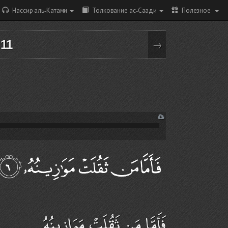
Нассир аль-Катами
Толкование ас-Саади
Полезное
 11
→
فَأَمَّا مَن ثَقُلَتْ مَوَازِينُهُ