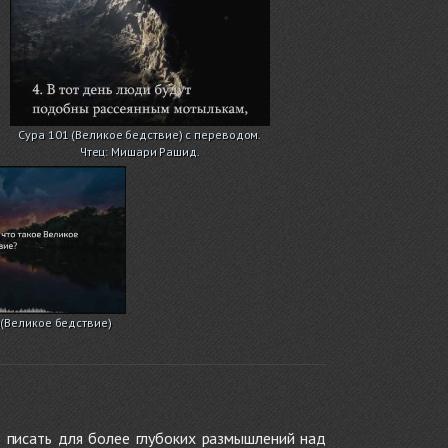
Сура 101 (Великое бедствие) с переводом.
Чтец: Мишари Рашид.
(Великое бедствие)
 писать для более глубоких размышлений над