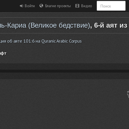
Войти
Благие проекты
Видео
ь-Кариа (Великое бедствие)
, 6-й аят из
я об аяте 101:6 на Quranic Arabic Corpus
ифт