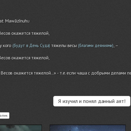
lat Mawāzīnuh
u
 Весов окажется тяжелой,
у кого
тяжелы весы
, –
(будут в День Суда)
(благими деяниями)
 Весов окажется тяжелой,
 Весов окажется тяжелой...» - т.е. если чаша с добрыми делами п
Я изучил и понял данный аят!
олик