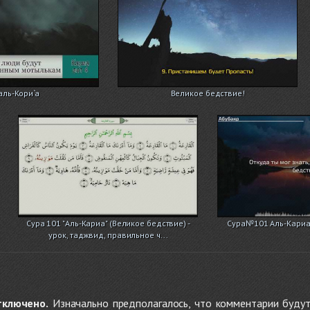
аль-Кори`а
Великое бедствие!
Сура 101 "Аль-Кариа" (Великое бедствие) -
Сура№101 Аль-Кариа
урок, таджвид, правильное ч...
тключено.
Изначально предполагалось, что комментарии будут