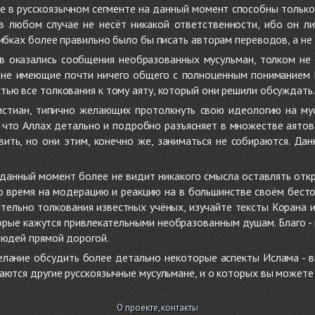
не в русскоязычном сегменте на данный момент способны только
 в любом случае не несёт никакой ответственности, ибо он л
ибках более правильно было бы писать авторам переводов, а не 
 оказались сообщения необразованных мусульман, толком не
, не имеющие почти ничего общего с полноценным пониманием
ью все толкования к тому аяту, который они решили обсуждать.
стиан, типично желающих протолкнуть свою идеологию на мус
о, что Аллах детально и подробно разъясняет в множестве аято
ить, но они этим, конечно же, заниматься не собираются. Да
в данный момент более не видит никакого смысла оставлять от
ую время на модерацию и реакцию на в большинстве своём бест
тельно толкования известных учёных, изучайте тексты Корана и 
рые кажутся привлекательными необразованным душам. Благо - в 
людей прямой дорогой.
желание обсудить более детально некоторые аспекты Ислама - в
аются другие русскоязычные мусульмане, и о которых вы может
О проекте, контакты