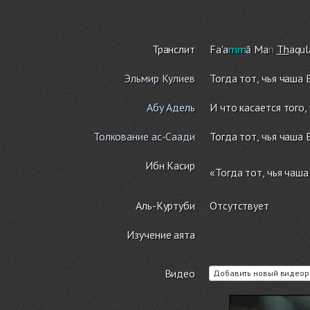
Транслит
Fa'a
mm
ā Ma
n
Th
aqu
Эльмир Кулиев
Тогда тот, чья чаша
Абу Адель
И что касается того, 
Толкование ас-Саади
Тогда тот, чья чаша
Ибн Касир
«Тогда тот, чья чаша
Аль-Куртуби
Отсутствует
Изучение аята
Видео
Добавить новый видеор