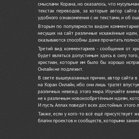
смыслами Корана, но оказалось, что мусульма
текстах переводов, за которые автор сайта
удобного ознакомления с их текстами, и об ош
Вторым по популярности видом комментариев
несущих на сайт различные искажённые идеи
оказываются способны даже прочитать полност
Третий вид комментариев - сообщения от хри
будет являться допустимым здесь в силу тог
христиан, которые им было бы хорошо исправ
Онлайн не подлежит.
В свете вышеуказанных причин, автор сайта 
на Коран Онлайн, ибо они лишь тратят впуст
различных невежд этого мира. Изучайте внима
не к различным новоизобретённым идеям, кото
И пусть Аллах поведёт всех достойных этого 
Также, если у кого-то всё ещё присутствует 
благих проектов и сообществ, которыми заним