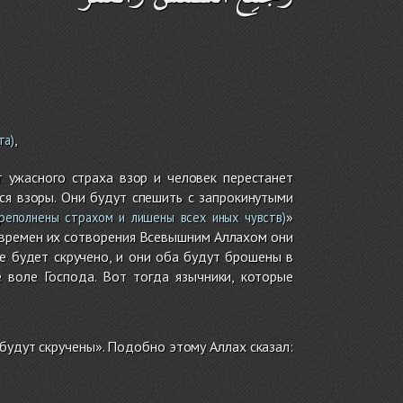
,
та)
от ужасного страха взор и человек перестанет
тся взоры. Они будут спешить с запрокинутыми
»
реполнены страхом и лишены всех иных чувств)
Со времен их сотворения Всевышним Аллахом они
це будет скручено, и они оба будут брошены в
е воле Господа. Вот тогда язычники, которые
будут скручены». Подобно этому Аллах сказал: