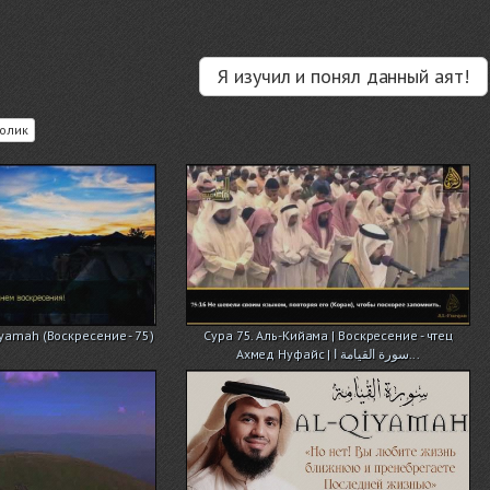
Я изучил и понял данный аят!
олик
iyamah (Воскресение - 75)
Сура 75. Аль-Кийама | Воскресение - чтец
Ахмед Нуфайс | سورة القيامة ا...