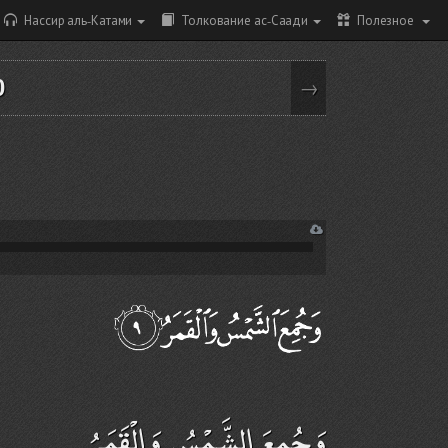
Нассир аль-Катами
Толкование ас-Саади
Полезное
0
→
وَجُمِعَ الشَّمْسُ وَالْقَمَرُ