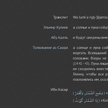
Транслит
Wa Jumi`a
A
sh
-
Sh
a
m
s
Эльмир Кулиев
а солнце и луна сойд
Абу Адель
и будут сведены вме
Толкование ас-Саади
а солнце и луна сой
моргать. Всевышний 
головами. Взоры не
. Луна лиш
(
14:42
–43)
не сходились вместе
Геенну, чтобы все 
поклонялись им, осо
Ибн Касир
وَجُمِعَ
ٱلشَّمْسُ
وَٱلْقَمَرُ
«
(
)
إِذَا
ٱلشَّمْسُ
كُوِّرَتْ
«Ког
(
)