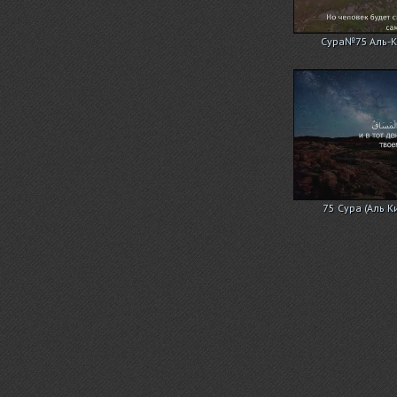
Сура№75 Аль-К
75 Сура (Аль Ки