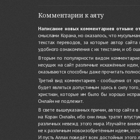
Комментарии к аяту
Написание новых комментариев отныне о
смыслами Корана, но оказалось, что мусульма
текстах переводов, за которые автор сайта
удобного ознакомления с их текстами, и об ош
Вторым по популярности видом комментариев
несущих на сайт различные искажённые идеи
оказываются способны даже прочитать полност
Третий вид комментариев - сообщения от хри
будет являться допустимым здесь в силу тог
христиан, которые им было бы хорошо исправ
Онлайн не подлежит.
В свете вышеуказанных причин, автор сайта 
на Коран Онлайн, ибо они лишь тратят впуст
различных невежд этого мира. Изучайте внима
не к различным новоизобретённым идеям, кото
И пусть Аллах поведёт всех достойных этого 