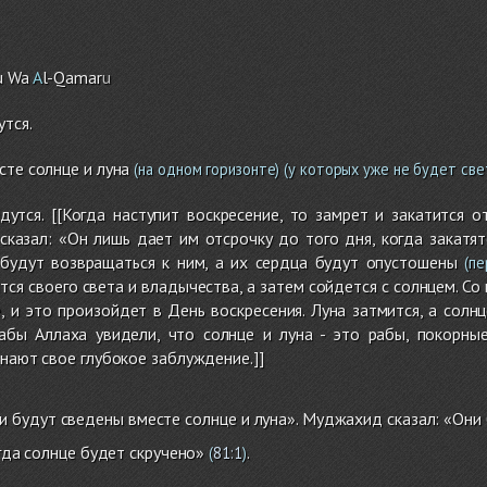
u Wa
A
l-Qamar
u
утся.
сте солнце и луна
(на одном горизонте)
(у которых уже не будет све
дутся. [[Когда наступит воскресение, то замрет и закатится 
сказал: «Он лишь дает им отсрочку до того дня, когда закатя
 будут возвращаться к ним, а их сердца будут опустошены
(пе
ится своего света и владычества, а затем сойдется с солнцем. 
, и это произойдет в День воскресения. Луна затмится, а солн
рабы Аллаха увидели, что солнце и луна - это рабы, покорны
знают свое глубокое заблуждение.]]
и будут сведены вместе солнце и луна». Муджахид сказал: «Они 
да солнце будет скручено»
.
(
81:1
)