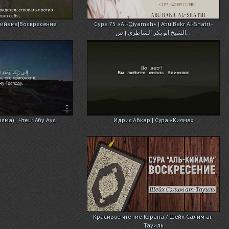
ийама|Воскресение
Сура 75 «Аl-Qiyamah» | Abu Bakr Al-Shatri -
الشيخ ابو بكر الشاطري | س...
яма) | Чтец: Абу Аус
Идрис Абкар | Сура «Кияма»
Красивое чтение Корана / Шейх Салим ат-
Тауиль