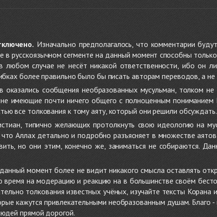
тключено.
Изначально предполагалось, что комментарии будут
не в русскоязычном сегменте на данный момент способны только
 в любом случае не несёт никакой ответственности, ибо он л
ибках более правильно было бы писать авторам переводов, а не 
 оказались сообщения необразованных мусульман, толком не
, не имеющие почти ничего общего с полноценным пониманием
ью все толкования к тому аяту, который они решили обсуждать.
стиан, типично желающих протолкнуть свою идеологию на мус
о, что Аллах детально и подробно разъясняет в множестве аято
ить, но они этим, конечно же, заниматься не собираются. Да
в данный момент более не видит никакого смысла оставлять от
ую время на модерацию и реакцию на в большинстве своём бест
тельно толкования известных учёных, изучайте тексты Корана и 
рые кажутся привлекательными необразованным душам. Благо - в 
людей прямой дорогой.