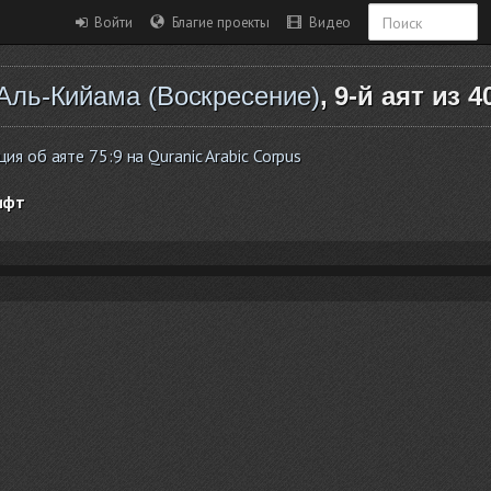
Войти
Благие проекты
Видео
Аль-Кийама (Воскресение)
, 9-й аят из 4
 об аяте 75:9 на Quranic Arabic Corpus
ифт