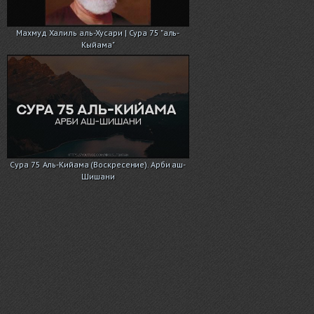
Махмуд Халиль аль-Хусари | Сура 75 "аль-
Кыйама"
Сура 75 Аль-Кийама (Воскресение). Арби аш-
Шишани