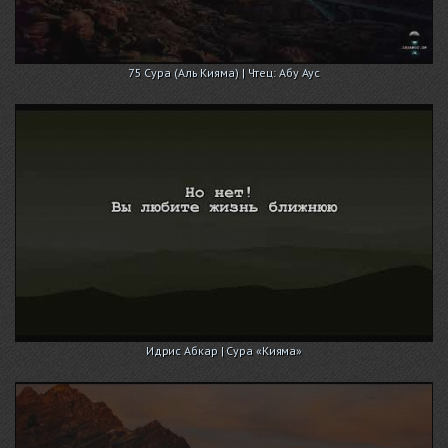
75 Сура (Аль Кияма) | Чтец: Абу Аус
Идрис Абкар | Сура «Кияма»