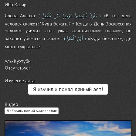
Ибн Касир
يَقُولُ
ٱلإِنسَانُ
يَوْمَئِذٍ
أَيْنَ
ٱلْمَفَرُّ
Слова Аллаха:
«В тот день
(
)
человек скажет: "Куда бежать?"» Когда в День Воскресения
человек увидит этот ужас собственными глазами, он
أَيْنَ
ٱلْمَفَرُّ
захочет убежать и скажет:
«Куда бежать?», где
(
)
можно укрыться?
Аль-Куртуби
Отсутствует
Изучение аята
Я изучил и понял данный аят!
Видео
Добавить новый видеоролик