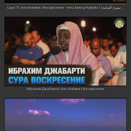
Сура 75. Аль-Кийама | Воскресение - чтец Ахмед Нуфайс | سورة القيامة ا...
Ибрахим Джабарти | Аль-Кийама | Воскресение