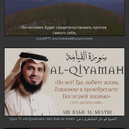
Сура№75 Аль-Кийама|Воскресение
Сура 75 «Аl-Qiyamah» | Abu Bakr Al-Shatri - الشيخ ابو بكر الشاطري | س...