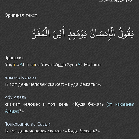
Оригинал текст
يَقُولُ الْإِنسَانُ يَوْمَئِذٍ أَيْنَ الْمَفَرُّ
Транслит
Yaq
ū
lu
A
l-'I
n
s
ā
nu Yawma'i
dh
in 'Ayna
A
l-Mafarr
u
Эльмир Кулиев
В тот день человек скажет: «Куда бежать?».
Абу Адель
скажет человек в тот день: «Куда бежать
(от наказания
?»
Аллаха)
Толкование ас-Саади
В тот день человек скажет: «Куда бежать?»