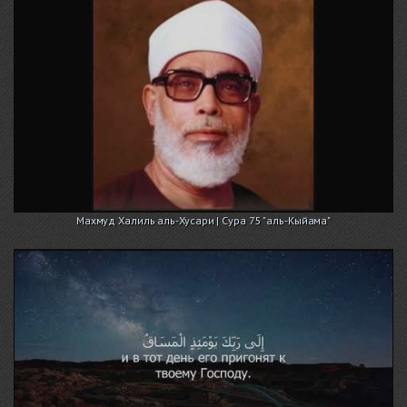
Махмуд Халиль аль-Хусари | Сура 75 "аль-Кыйама"