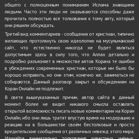
общего с полноценным пониманием Ислама знающими
людьми. Часто эти люди не оказываются способны даже
прочитать полностью все толкования к тому аяту, который
они решили обсуждать.
Третий вид комментариев - сообщения от христиан, типично
желающих протолкнуть свою идеологию на мусульманский
сайт, что естественно никогда не будет являться
допустимым здесь в силу того, что Аллах детально и
подробно разъясняет в множестве аятов Корана те ошибки
в убеждениях современных христиан, которые им было бы
хорошо исправить, но они этим, конечно же, заниматься не
собираются. Данный разговор закрыт и обсуждениям на
Коран Онлайн не подлежит.
В свете вышеуказанных причин, автор сайта в данный
момент более не видит никакого смысла оставлять
открытой возможность писать новые комментарии на Коран
Онлайн, ибо они лишь тратят впустую время на модерацию и
реакцию на в большинстве своём бестолковые и просто
вредительские сообщения от различных невежд этого мира.
Изучайте внимательно толкования известных учёных,