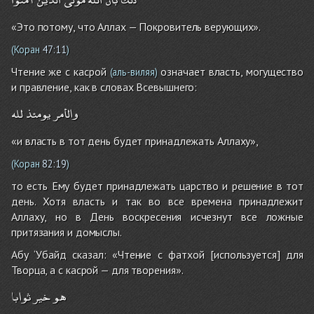
«Это потому, что Аллах — Покровитель верующих».
(Коран
47:11
)
Чтение же с касрой
означает власть, могущество
(аль-виляя)
и правление, как в словах Всевышнего:
والأمر
يومئذ
لله
«и власть в тот день будет принадлежать Аллаху»,
(Коран
82:19
)
то есть Ему будет принадлежать царство и решение в тот
день. Хотя власть и так во все времена принадлежит
Аллаху, но в День воскресения исчезнут все ложные
притязания и домыслы.
Абу ‘Убайд сказал: «Чтение с фатхой [используется] для
Творца, а с касрой — для творения».
هو
خير
ثوابا