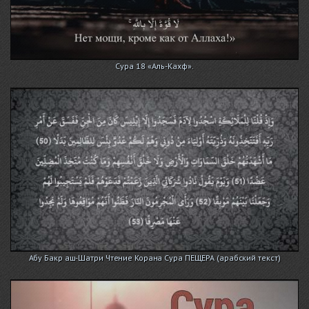
Сура 18 «Аль-Кахф».
Абу Бакр аш-Шатри Чтение Корана Сура ПЕЩЕРА (арабский текст)