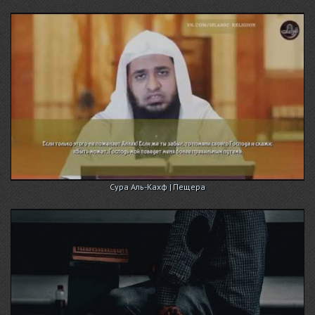
Сура Аль-Кахф | Пещера