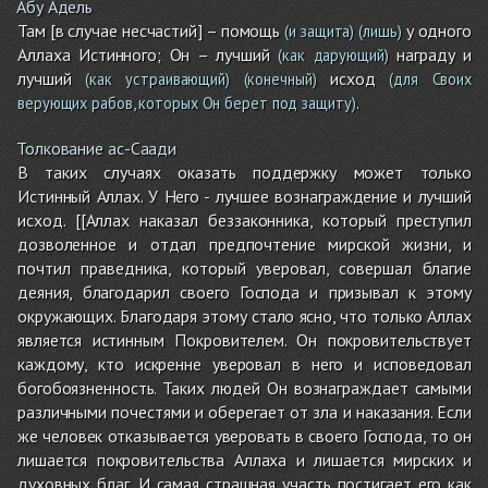
Абу Адель
Там [в случае несчастий] – помощь
у одного
(и защита)
(лишь)
Аллаха Истинного; Он – лучший
награду и
(как дарующий)
лучший
исход
(как устраивающий)
(конечный)
(для Своих
.
верующих рабов, которых Он берет под защиту)
Толкование ас-Саади
В таких случаях оказать поддержку может только
Истинный Аллах. У Него - лучшее вознаграждение и лучший
исход. [[Аллах наказал беззаконника, который преступил
дозволенное и отдал предпочтение мирской жизни, и
почтил праведника, который уверовал, совершал благие
деяния, благодарил своего Господа и призывал к этому
окружающих. Благодаря этому стало ясно, что только Аллах
является истинным Покровителем. Он покровительствует
каждому, кто искренне уверовал в него и исповедовал
богобоязненность. Таких людей Он вознаграждает самыми
различными почестями и оберегает от зла и наказания. Если
же человек отказывается уверовать в своего Господа, то он
лишается покровительства Аллаха и лишается мирских и
духовных благ. И самая страшная участь постигает его как