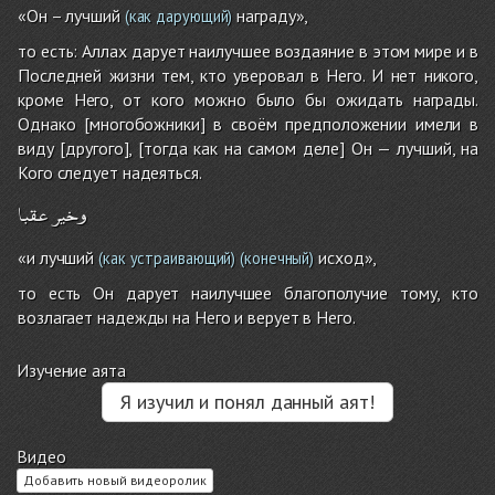
«Он – лучший
награду»,
(как дарующий)
то есть: Аллах дарует наилучшее воздаяние в этом мире и в
Последней жизни тем, кто уверовал в Него. И нет никого,
кроме Него, от кого можно было бы ожидать награды.
Однако [многобожники] в своём предположении имели в
виду [другого], [тогда как на самом деле] Он — лучший, на
Кого следует надеяться.
وخير
عقبا
«и лучший
исход»,
(как устраивающий)
(конечный)
то есть Он дарует наилучшее благополучие тому, кто
возлагает надежды на Него и верует в Него.
Изучение аята
Я изучил и понял данный аят!
Видео
Добавить новый видеоролик