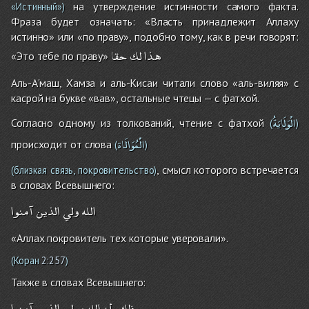
на утверждение истинности самого факта.
«Истинный»)
Фраза будет означать: «Власть принадлежит Аллаху
истинно» или «по праву», подобно тому, как в речи говорят:
هذا
لك
حقا
«Это тебе по праву»
Аль-А'маш, Хамза и аль-Кисаи читали слово «аль-виляя» с
касрой на букве «вав», остальные чтецы — с фатхой.
الْوَلَايَةُ
Согласно одному из толкований, чтение с фатхой
(
)
الْمُوَالَاة
происходит от слова
(
)
, смысл которого встречается
(близкая связь, покровительство)
в словах Всевышнего:
الله
ولي
الذين
آمنوا
«Аллах покровитель тех которые уверовали».
(Коран
2:257
)
Также в словах Всевышнего:
ذلك
بأن
الله
مولى
الذين
آمنوا