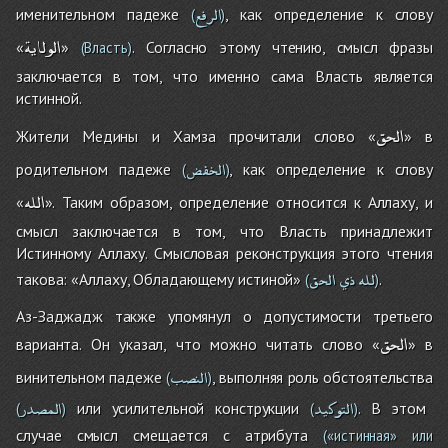
الرفع
именительном падеже
, как определение к слову
(
)
الولاية
«
»
. Согласно этому чтению, смысл фразы
(Власть)
заключается в том, что именно сама Власть является
истинной.
الحق
Жители Медины и Хамза прочитали слово «
» в
الخفض
родительном падеже
, как определение к слову
(
)
الله
«
». Таким образом, определение относится к Аллаху, и
смысл заключается в том, что Власть принадлежит
Истинному Аллаху. Смысловая реконструкция этого чтения
لله
ذي
الحق
такова: «Аллаху, Обладающему истиной»
.
(
)
Аз-Заджадж также упомянул о допустимости третьего
الحق
варианта. Он указал, что можно читать слово «
» в
النصب
винительном падеже
, выполняя роль обстоятельства
(
)
التوكيد
المصدر
или усилительной конструкции
. В этом
(
)
(
)
случае смысл смещается с атрибута
(«истинная» или