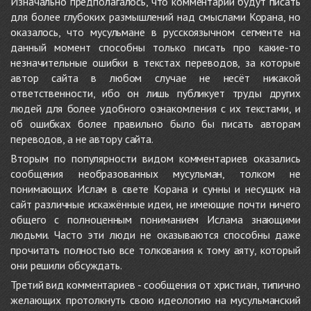
Изначально предполагалось, что комментарии будут писать
для более глубоких размышлений над смыслами Корана, но
оказалось, что мусульмане в русскоязычном сегменте на
данный момент способны только писать про какие-то
незначительные ошибки в текстах переводов, за которые
автор сайта в любом случае не несёт никакой
ответственности, ибо он лишь публикует труды других
людей для более удобного ознакомления с их текстами, и
об ошибках более правильно было бы писать авторам
переводов, а не автору сайта.
Вторым по популярности видом комментариев оказались
сообщения необразованных мусульман, толком не
понимающих Ислам в свете Корана и сунны и несущих на
сайт различные искажённые идеи, не имеющие почти ничего
общего с полноценным пониманием Ислама знающими
людьми. Часто эти люди не оказываются способны даже
прочитать полностью все толкования к тому аяту, который
они решили обсуждать.
Третий вид комментариев - сообщения от христиан, типично
желающих протолкнуть свою идеологию на мусульманский