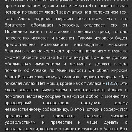
при жизни на земле, так и после смерти. Эта замечательная
история призывает людей задуматься над положением тех,
кого Аллах наделил мирским богатством. Если это
богатство обольщает человека, отвлекает его от
Последней жизни и заставляет совершать грехи, то оно
непременно иссякнет и исчезнет. Такому человеку будет
предоставлена возможность наслаждаться мирскими
благами в течение короткого времени, после чего он уже не
сможет обрести счастья. Вот почему раб Божий не должен
обольщаться имуществом и детьми, а должен всегда
помнить об Аллахе, по Чьей милости Он обрел мирские
блага. В таких случаях мусульманину следует говорить: «Так
пожелал Аллах! Нет мощи, кроме как от Аллаха!»
. Эти
(
18:39
)
слова являются выражением признательности Аллаху и
помогают человеку сохранить нажитое добро. И именно так
правоверный посоветовал поступить своему
невежественному собеседнику. В этой истории содержится
предписание не придавать значения мирским
удовольствиям и прелестям и чаще думать о
вознаграждении, которое ожидает верующих у Аллаха. Вот