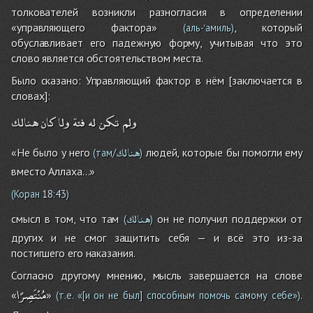
толкователей возникли разногласия в определении
«управляющего фактора»
, который
(аль-ʻамиль)
обуславливает его падежную форму, учитывая что это
слово является обстоятельством места.
Было сказано: Управляющий фактор в нём [заключается в
словах]:
ولم
تكن
له
فئة
ولا
كان
هنالك
هنالك
«Не было у него
людей, которые бы помогли ему
(там/
)
вместо Аллаха...»
(Коран
18:43
)
هنالك
смысл в том, что там
он не получил поддержки от
(
)
других и не смог защитить себя — и всё это из-за
постигшего его наказания.
Согласно другому мнению, мысль завершается на слове
مُنْتَصِرًا
«
»
.
(т.е. «[и он не был] способным помочь самому себе»)