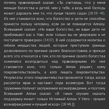
почему правоверный сказал: «Ты считаешь, что у меня
меньше богатства и детей, чем у тебя, а ведь мой Господь
может даровать мне то, что лучше твоего сада»
.
(
18:39
–40)
Из нее становится ясно, что богатство и дети не способны
принести пользу человеку, если он не повинуется Аллаху.
Всевышний сказал: «Ни ваше богатство, ни ваши дети не
приближают вас к Нам, если только вы не уверовали и не
поступаете праведно»
. В ней содержится молитва о
(
34:37
)
гибели имущества людей, которые преступили границы
дозволенного по причине своего благосостояния, и прежде
всего это относится к тем, кто по причине своего богатства
осмелился возгордиться над правоверными. Из нее
становится ясно, что только Аллах решает, кому
покровительствовать, а кого лишать покровительства.
Результаты этого покровительства прояснятся тогда, когда
рассеется мрак и настанет пора возмездия. Вот тогда
труженики получат заслуженное вознаграждение, и поэтому
Всевышний Аллах сказал: «В таких случаях оказать
поддержку может только Истинный Аллах. У Него - лучшее
вознаграждение и лучший исход»
.]]
(
18:44
)