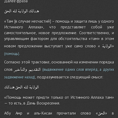
Далее фраза
هنالك
الولاية
لله
الحق
«Там [в случае несчастий] – помощь и защита лишь у одного
Истинного Аллаха», что представляет собой уже
самостоятельное, новое предложение. Соответственно, и
управляющим фактором для обстоятельства «там» в этом
الولاية
новом предложении выступает уже само слово «
»
.
(помощь)
Согласно этой трактовке, основанной на изменении порядка
التقديم
والتأخير
слов
(выдвижение одних слов вперёд, а других
, подразумевается следующий смысл:
задвижение назад)
الولاية
لله
الحق
هنالك
«Помощь может придти только от Истинного Аллаха там»
— то есть, в День Воскресения.
الحق
Абу Амр и аль-Кисаи прочитали слово «
» в