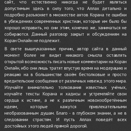
сайт, что естественно никогда не будет являться
допустимым здесь в силу того, что Аллах детально и
подробно разъясняет в множестве аятов Корана те ошибки
в убеждениях современных христиан, которые им было бы
хорошо исправить, но они этим, конечно же, заниматься не
собираются. Данный разговор закрыт и обсуждениям на
Коран Онлайн не подлежит.
В свете вышеуказанных причин, автор сайта в данный
момент более не видит никакого смысла оставлять
открытой возможность писать новые комментарии на Коран
Онлайн, ибо они лишь тратят впустую время на модерацию и
реакцию на в большинстве своём бестолковые и просто
вредительские сообщения от различных невежд этого мира.
Изучайте внимательно толкования известных учёных,
изучайте тексты Корана и хадисы и устремляйте свои
сердца к истине, а не к различным новоизобретённым
идеям, которые кажутся привлекательными
необразованным душам. Благо - в глубоком знании, а не в
следовании страстям. И пусть Аллах поведёт всех
достойных этого людей прямой дорогой.