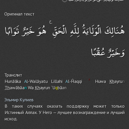
Оригинал текст
هُنَالِكَ الْوَلَايَةُ لِلَّهِ الْحَقِّ ۚ هُوَ خَيْرٌ ثَوَابًا
وَخَيْرٌ عُقْبًا
Транслит
Hunālika
A
l-Walāyatu Lillahi
A
l-Ĥaqqi
Huwa
Kh
ayru
n
Th
awābāa
n
Wa
Kh
ayrun `U
q
bā
an
Эльмир Кулиев
В таких случаях оказать поддержку может только
Истинный Аллах. У Него — лучшее вознаграждение и лучший
исход.