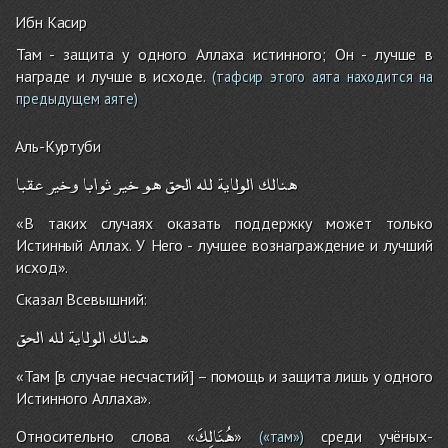
Ибн Касир
Там - защита у одного Аллаха истинного; Он - лучше в
награде и лучше в исходе.
(тафсир этого аята находится на
предыдущем аяте)
Аль-Куртуби
هنالك
الولاية
لله
الحق
هو
خير
ثوابا
وخير
عقبا
«В таких случаях оказать поддержку может только
Истинный Аллах. У Него - лучшее вознаграждение и лучший
исход».
Сказал Всевышний:
هنالك
الولاية
لله
الحق
«Там [в случае несчастий] – помощь и защита лишь у одного
Истинного Аллаха».
هُنَالِكَ
Относительно слова «
»
среди учёных-
(«там»)