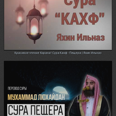
Красивое чтение Корана! Сура Кахф - Пещера | Яхин Ильназ