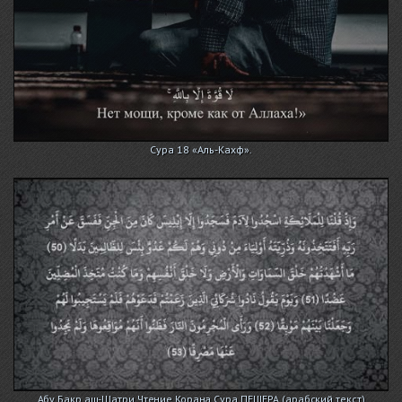
Сура 18 «Аль-Кахф».
Абу Бакр аш-Шатри Чтение Корана Сура ПЕЩЕРА (арабский текст)