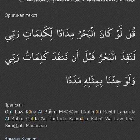
Оригинал текст
قُل لَّوْ كَانَ الْبَحْرُ مِدَادًا لِّكَلِمَاتِ رَبِّي
لَنَفِدَ الْبَحْرُ قَبْلَ أَن تَنفَدَ كَلِمَاتُ رَبِّي
وَلَوْ جِئْنَا بِمِثْلِهِ مَدَدًا
Транслит
Qu
l
Law K
ā
na
A
l-Baĥru Midādāa
n
Likalim
ā
ti Rabbī Lanafida
A
l-Baĥru Qa
b
la 'A
n
Ta
n
fada Kalim
ā
tu Rabbī Wa Law Ji'nā
Bimi
th
lih
i
Madadā
an
Эльмир Кулиев