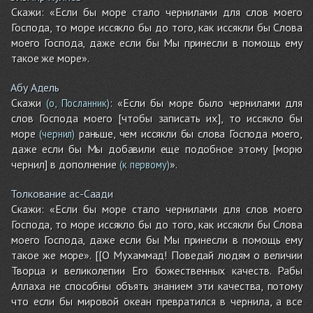
Скажи: «Если бы море стало чернилами для слов моего
Господа, то море иссякло бы до того, как иссякли бы Слова
моего Господа, даже если бы Мы принесли в помощь ему
такое же море».
Абу Адель
Скажи
: «Если бы море было чернилами для
(о, Посланник)
слов Господа моего [чтобы записать их], то иссякло бы
море
раньше, чем иссякли бы слова Господа моего,
(чернил)
даже если бы Мы добавили еще подобное этому [морю
чернил] в дополнение
».
(к первому)
Толкование ас-Саади
Скажи: «Если бы море стало чернилами для слов моего
Господа, то море иссякло бы до того, как иссякли бы Слова
моего Господа, даже если бы Мы принесли в помощь ему
такое же море». [[О Мухаммад! Поведай людям о величии
Творца и великолепии Его божественных качеств. Рабы
Аллаха не способны объять знанием эти качества, потому
что если бы мировой океан превратился в чернила, а все