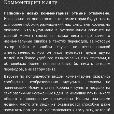
Комментарии к аяту
Написание новых комментариев отныне отключено.
Изначально предполагалось, что комментарии будут писать
для более глубоких размышлений над смыслами Корана, но
оказалось, что мусульмане в русскоязычном сегменте на
данный момент способны только писать про какие-то
незначительные ошибки в текстах переводов, за которые
автор сайта в любом случае не несёт никакой
ответственности, ибо он лишь публикует труды других
людей для более удобного ознакомления с их текстами, и
об ошибках более правильно было бы писать авторам
переводов, а не автору сайта.
Вторым по популярности видом комментариев оказались
сообщения необразованных мусульман, толком не
понимающих Ислам в свете Корана и сунны и несущих на
сайт различные искажённые идеи, не имеющие почти ничего
общего с полноценным пониманием Ислама знающими
людьми. Часто эти люди не оказываются способны даже
прочитать полностью все толкования к тому аяту, который