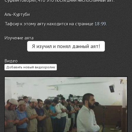
Суфьян говорил, что это последний ниспосланный аят.
Аль-Куртуби
Тафсир к этому аяту находится на странице
18:99
.
Изучение аята
Я изучил и понял данный аят!
Видео
Добавить новый видеоролик