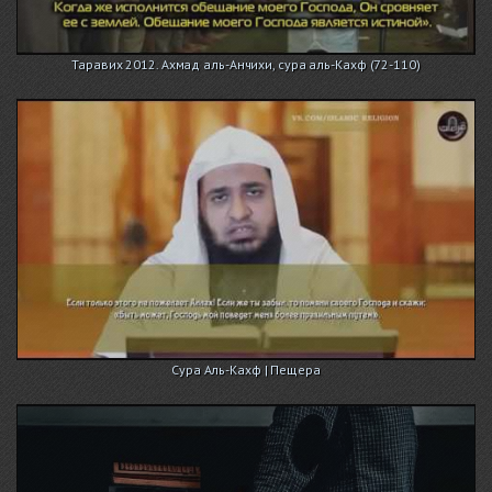
Таравих 2012. Ахмад аль-Анчихи, сура аль-Кахф (72-110)
Сура Аль-Кахф | Пещера