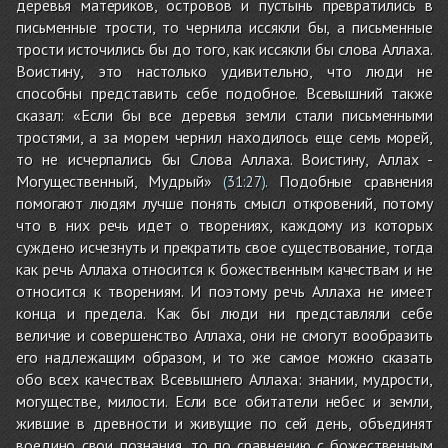
деревья материков, островов и пустынь превратились в
письменные трости, то чернила иссякли бы, а письменные
трости источились бы до того, как иссякли бы слова Аллаха.
Воистину, это настолько удивительно, что люди не
способны представить себе подобное. Всевышний также
сказал: «Если бы все деревья земли стали письменными
тростями, а за морем чернил находилось еще семь морей,
то не исчерпались бы Слова Аллаха. Воистину, Аллах -
Могущественный, Мудрый»
. Подобные сравнения
(
31:27
)
помогают людям лучше понять смысл откровений, потому
что в них речь идет о творениях, каждому из которых
суждено исчезнуть и прекратить свое существование, тогда
как речь Аллаха относится к божественным качествам и не
относится к творениям. И поэтому речь Аллаха не имеет
конца и предела. Как бы люди ни представляли себе
величие и совершенство Аллаха, они не смогут вообразить
его надлежащим образом, и то же самое можно сказать
обо всех качествах Всевышнего Аллаха: знании, мудрости,
могуществе, милости. Если все обитатели небес и земли,
жившие в древности и живущие по сей день, объединят
воедино свои познания, то по сравнению с божественным