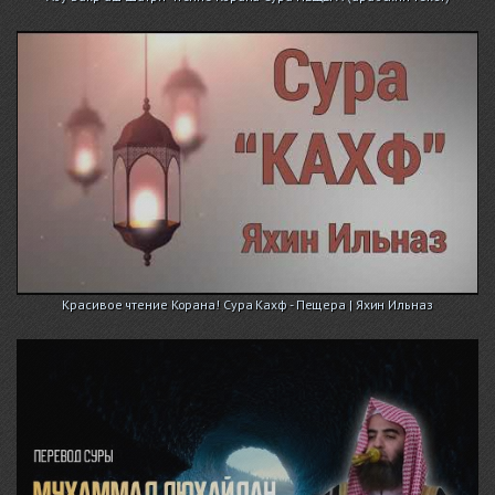
Красивое чтение Корана! Сура Кахф - Пещера | Яхин Ильназ