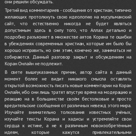
они решили обсуждать.
Третий вид комментариев - сообщения от христиан, типично
желающих протолкнуть свою идеологию на мусульманский
сайт, что естественно никогда не будет являться
допустимым здесь в силу того, что Аллах детально и
подробно разъясняет в множестве аятов Корана те ошибки
в убеждениях современных христиан, которые им было бы
хорошо исправить, но они этим, конечно же, заниматься не
собираются. Данный разговор закрыт и обсуждениям на
Коран Онлайн не подлежит.
В свете вышеуказанных причин, автор сайта в данный
момент более не видит никакого смысла оставлять
открытой возможность писать новые комментарии на Коран
Онлайн, ибо они лишь тратят впустую время на модерацию и
реакцию на в большинстве своём бестолковые и просто
вредительские сообщения от различных невежд этого мира.
Изучайте внимательно толкования известных учёных,
изучайте тексты Корана и хадисы и устремляйте свои
сердца к истине, а не к различным новоизобретённым
идеям, которые кажутся привлекательными