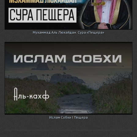
Мухаммад Аль Люхайдан. Сура «Пещера»
Ислам Собхи I Пещера