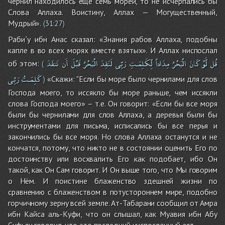
чернил находилось еще семь морей, то не исчерпались бы
Слова Аллаха. Воистину, Аллах — Могущественный,
Мудрый».
(
31:27
)
Раби`у ибн Анас сказал: «Знания рабов Аллаха, подобны
капле в во всех морях вместе взятых». И Аллах ниспослал
قُل
لَّوْ
كَانَ
الْبَحْرُ
مِدَاداً
لِّكَلِمَـتِ
رَبِّى
لَنَفِدَ
الْبَحْرُ
قَبْلَ
أَن
تَنفَدَ
об этом:
(
كَلِمَـتُ
رَبِّى
«Скажи: "Если бы море было чернилами для слов
)
Господа моего, то иссякло бы море раньше, чем иссякли
слова Господа моего» – т.е. Он говорит: «Если бы все моря
были бы чернилами для слов Аллаха, а деревья были бы
инструментами для письма, исписались бы все перья и
закончились бы все моря. Но слова Аллаха останутся и не
кончатся, потому, что никто не в состоянии оценить Его по
достоинству или восхвалить Его как подобает, ибо Он
такой, как Он Сам говорит. И Он выше того, что Мы говорим
о Нём. И поистине блаженство здешней жизни по
сравнению с блаженством в потустороннем мире, подобно
горчичному зерну всей земле. Ат-Табарани сообщил от Амра
ибн Кайса аль-Куфи, что он слышал, как Муавия ибн Абу