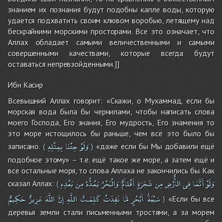
знанием их познания будут подобны капле воды, которую
удается подхватить своим клювом воробью, летящему над
бескрайними морскими просторами. Все это означает, что
Аллах обладает самыми величественными и самыми
совершенными качествами, которые всегда будут
оставаться непревзойденными.]]
Ибн Касир
Всевышний Аллах говорит: «Скажи, о Мухаммад, если бы
морская вода была бы чернилами, чтобы написать слова
моего Господа, Его знания, Его мудрость, Его знамения то
это море истощилось бы раньше, чем всё это было бы
وَلَوْ
جِئْنَا
بِمِثْلِهِ
записано.
«даже если бы Мы добавили ещё
(
)
подобное этому» – т.е. ещё такое же море, а затем ещё и
все остальные моря, то слова Аллаха не закончились бы. Как
وَلَوْ
أَنَّمَا
فِى
الاٌّرْضِ
مِن
شَجَرَةٍ
أَقْلاَمٌ
وَالْبَحْرُ
يَمُدُّهُ
مِن
بَعْدِهِ
сказал Аллах:
(
سَبْعَةُ
أَبْحُرٍ
مَّا
نَفِدَتْ
كَلِمَـتُ
اللَّهِ
إِنَّ
اللَّهَ
عَزِيزٌ
حَكِيمٌ
«Если бы все
)
деревья земли стали письменными тростями, а за морем