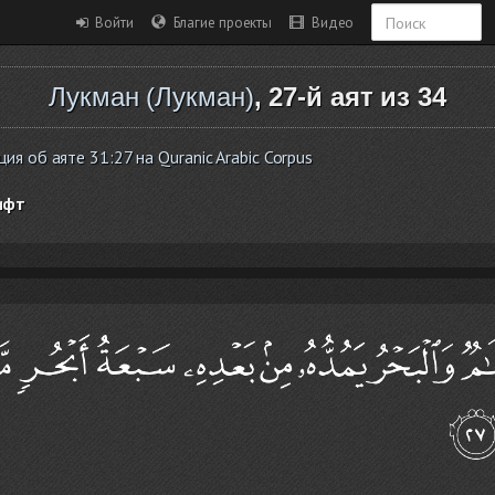
Войти
Благие проекты
Видео
Лукман (Лукман)
, 27-й аят из 34
я об аяте 31:27 на Quranic Arabic Corpus
ифт