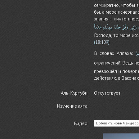
семикратно, чтобы з
бы, а море исчерпал
знания – ничто иное
رَبِّى
وَلَوْ
جِئْنَا
بِمِثْلِهِ
مَدَداً
Господа, то море ис
(
18:109
)
هِ
В словах Аллаха:
(
ограничений. Ведь н
превзошёл и поверг 
действиях, в Законах
Аль-Куртуби
Отсутствует
Изучение аята
Видео
Добавить новый видеор