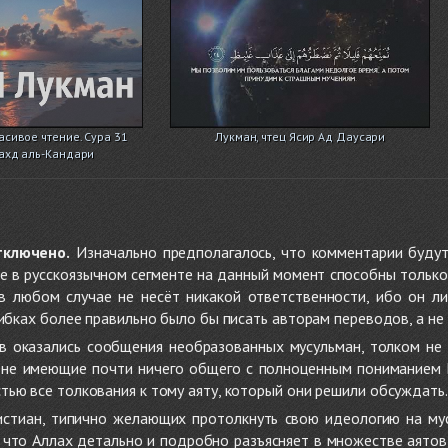
асивое чтение. Сура 31
Лукман, чтец Ясир Ад Даусари
ахд аль-Кандари
тключено.
Изначально предполагалось, что комментарии будут
не в русскоязычном сегменте на данный момент способны только
 в любом случае не несёт никакой ответственности, ибо он л
ибках более правильно было бы писать авторам переводов, а не 
 оказались сообщения необразованных мусульман, толком не
, не имеющие почти ничего общего с полноценным пониманием
ью все толкования к тому аяту, который они решили обсуждать.
стиан, типично желающих протолкнуть свою идеологию на мус
о, что Аллах детально и подробно разъясняет в множестве аято