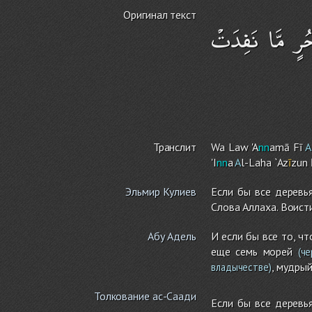
Оригинал текст
حُرٍ مَّا نَفِدَتْ
Транслит
Wa Law 'A
nn
amā Fī
A
'I
nn
a
A
l-Lah
a
`Az
ī
zun
Эльмир Кулиев
Если бы все деревь
Слова Аллаха. Воист
Абу Адель
И если бы все то, чт
еще семь морей
(че
, мудры
владычестве)
Толкование ас-Саади
Если бы все деревь