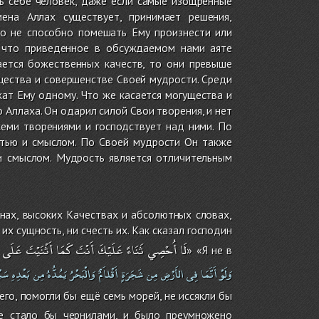
ь себе человек, даже если самые изощренные
ена Аллах существует, принимает решения,
то не способно помешать Ему произнести или
, что приведенное в обсуждаемом нами аяте
ается божественных качеств, то они превыше
щества и совершенстве Своей мудрости. Среди
ат Ему одному. Что же касается могущества и
 Аллаха. Он одарил силой Свои творения, и нет
семи творениями и господствует над ними. По
стью и смыслом. По Своей мудрости Он также
и смыслом. Мудрость является отличительным
нах, высоких Качествах и абсолютных словах,
их сущность, ни счесть их. Как сказал господин
لَا
أُحْصِي
ثَنَاءً
عَلَيْكَ
أَنْتَ
كَمَا
أَثْنَيْتَ
عَلَى
» «Я не в
وَلَوْ
أَنَّمَا
فِى
الأَرْضِ
مِن
شَجَرَةٍ
أَقْلاَمٌ
وَالْبَحْرُ
يَمُدُّهُ
مِن
بَعْدِهِ
سَبْ
него, помогли бы ещё семь морей, не иссякли бы
ре стало бы чернилами, и было преумножено