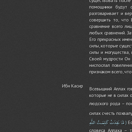
существовать после
помощники будут с
разговаривает и ве
совершить то, что 
сравнение всего ли
любых сравнений. З
Его прекрасных име
силы, которые сущес
силы и могущества,
Своей мудрости Он 
ниспослал повелени
признаком всего, что
Ибн Касир
Всевышний Аллах го
которые не в силах о
людского рода – по
силах счесть похвалу
مَّا
نَفِدَتْ
كَلِمَـتُ
اللَّهِ
Ес
)
словеса Аллаха – т