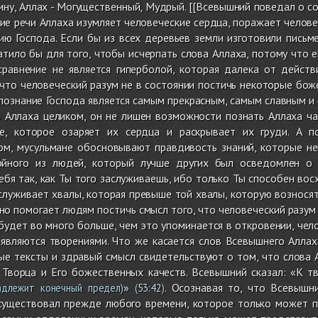
ину, Аллах - Могущественный, Мудрый. [[Всевышний поведал о с
ие речи Аллаха изумляет человеческие сердца, поражает челов
ию Господа. Если бы из всех деревьев земли изготовили письм
ватило бы для того, чтобы исчерпать слова Аллаха, потому что 
сравнение не является гиперболой, которая далека от действ
 что человеческий разум не в состоянии постичь некоторые бо
 познание Господа является самым прекрасным, самым славным и 
ь Аллаха целиком, он не лишен возможности познать Аллаха ч
е, которое озаряет их сердца и раскрывает их груди. А п
ом, мусульмане обосновывают правдивость знаний, которые н
ойного из людей, который лучше других был осведомлен о 
бя так, как Ты того заслуживаешь, ибо только Ты способен во
луживает хвалы, которая превыше той хвалы, которую возносят
оно помогает людям постичь смысл того, что человеческий разум
будет во много больше, чем это упоминается в откровении, чел
 являются творениями. Что же касается слов Всевышнего Аллах
ые тексты и здравый смысл свидетельствуют о том, что слова 
е Творца и Его божественных качеств. Всевышний сказал: «К 
»
. Осознавая то, что Всевышн
адлежит конечный предел)
(
53:42
)
существовал прежде любого времени, которое только может пр