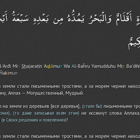
أَقْلَامٌ وَالْبَحْرُ يَمُدُّهُ مِن بَعْدِهِ سَبْعَةُ أَبْ
كِيمٌ
l-'Arđi Mi
n
Sh
ajaratin 'A
q
l
ā
mu
n
Wa
A
l-Baĥru Yamudduh
u
Mi
n
Ba`dih
i
 Ĥak
ī
m
un
я земли стали письменными тростями, а за морем чернил нахо
ину, Аллах — Могущественный, Мудрый.
о на земле из деревьев [все деревья],
письменными тро
(стали бы)
,
не иссякнут слова Аллаха
рнил)
(то даже записывая всем этим)
й
!
(в Своих решениях и повелениях)
я земли стали письменными тростями, а за морем чернил нахо