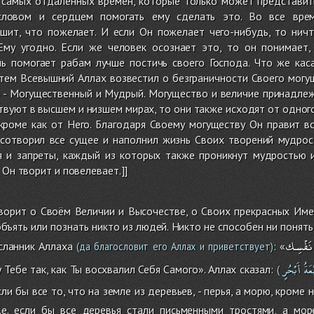
 самых отдаленных времен, которые только может представит
ловом и сердцем помогать ему сделать это. Во все врем
ршит, что пожелает. И если Он пожелает чего-нибудь, то нич
Ему угодно. Если же человек осознает это, то он понимает
шь помогает рабам лучше постичь своего Господа. Что же кас
атем Всевышний Аллах возвестил о безграничности Своего могу
н - Могущественный и Мудрый. Могущество и величие принадлеж
твуют в высшем и низшем мирах, то они также исходят от одного
 кроме как от Него. Благодаря Своему могуществу Он правит в
сотворил все сущее и наполнил жизнь Своих творений мудро
я и запреты, каждый из которых также проникнут мудростью 
 Он творит и повелевает.]]
ворит о Своём Величии и Высочестве, о Своих прекрасных Име
бъять или познать никто из людей. Никто не способен ни понять 
نَفْسِك
сланник Аллаха
: «
(да благословит его Аллах и приветствует)
عَةُ
أَبْحُرٍ
 Тебе так, как Ты восхвалил Себя Самого». Аллах сказал:
(
ли бы все то, что на земле из деревьев, - перья, а морю, кроме 
.е. если бы все деревья стали письменными тростями, а мо