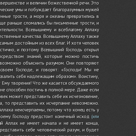
овершенстве и величии божественной речи. Это
еческие умы и побуждает благоразумных мужей
енные трости, а моря и океаны превратились в
еще раньше сломались бы письменные трости, и
ительности. Всевышнему и всеблагому Аллаху
жественные качества. Всевышнему Аллаху также
самым достойным из всех благ. И хотя человек
астично, и поэтому Всевышний Господь открыл
осредством знаний, которые можно постичь
евозможно объяснить разумом. Они повторяют
своем Господе, и говорят: «Господи! Мы не
схвалить себя надлежащим образом». Воистину,
 Ему творения! Что же касается обсуждаемого
 не способен постичь в полной мере. Даже если
овек может представить себе их исчезновение,
а, то представить их исчерпание невозможно.
Аллаха неисчерпаемы, потому что конец есть у
твоему Господу предстоит конечный исход
(или
ий Аллах не имеет начала и не имеет конца,
едставить себе человеческий разум, и будет