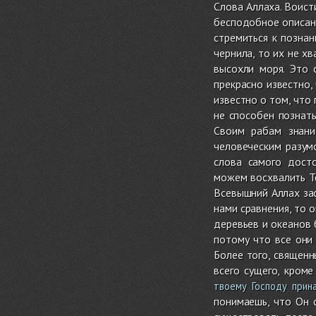
Слова Аллаха. Воист
бесподобное описан
стремиться к познан
чернила, то их не х
высохли моря. Это 
прекрасно известно,
известно о том, что
не способен познат
Своим рабам знани
человеческим разум
слова самого дост
можем восхвалить Те
Всевышний Аллах зас
нами сравнения, то 
деревьев и океанов 
потому что все они
Более того, священн
всего сущего, кром
твоему Господу прин
понимаешь, что Он 