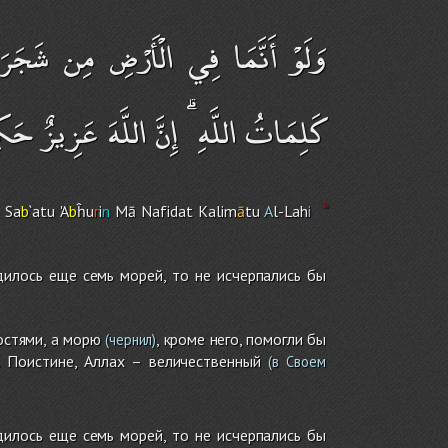
وَلَوْ أَنَّمَا فِي الْأَرْضِ مِن شَجَرَةٍ 
كَلِمَاتُ اللَّهِ ۗ إِنَّ اللَّهَ عَزِيزٌ حَ
Sa
b
`atu 'A
b
ĥu
r
i
n
Mā Nafidat Kalim
ā
tu
A
l-Lah
i
дилось еще семь морей, то не исчерпались бы
стями, а морю
, кроме него, помогли бы
(чернил)
. Поистине, Аллах – величественный
(в Своем
дилось еще семь морей, то не исчерпались бы