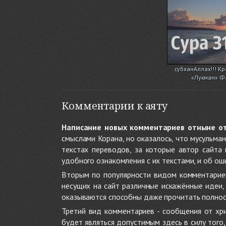
субханАллах!!! Кр
«Лукман» Ф
Комментарии к аяту
Написание новых комментариев отныне о
смыслами Корана, но оказалось, что мусульма
текстах переводов, за которые автор сайта
удобного ознакомления с их текстами, и об ош
Вторым по популярности видом комментариев
несущих на сайт различные искажённые идеи
оказываются способны даже прочитать полност
Третий вид комментариев - сообщения от хри
будет являться допустимым здесь в силу тог