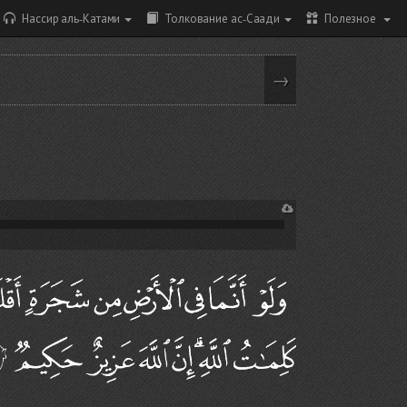
Нассир аль-Катами
Толкование ас-Саади
Полезное
→