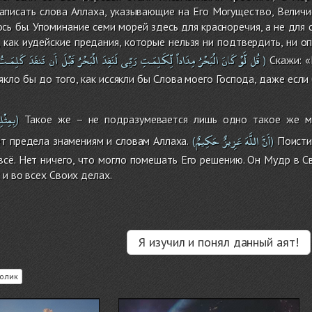
аписать слова Аллаха, указывающие на Его Могущество, Величие
ось бы. Упоминание семи морей здесь для красноречия, а не для 
, как иудейские предания, которые нельзя ни подтвердить, ни оп
قُل
لَّوْ
كَانَ
الْبَحْرُ
مِدَاداً
لِّكَلِمَـتِ
رَبِّى
لَنَفِدَ
الْبَحْرُ
قَبْلَ
أَن
تَنفَدَ
كَلِمَـتُ
Скажи: «
)
сякло бы до того, как иссякли бы Слова моего Господа, даже есл
بِمِثْلِ
Такое же – не подразумевается лишь одно такое же мо
)
أَنَّ
اللَّهَ
عَزِيزٌ
حَكِيمٌ
ет предела знамениям и словам Аллаха.
Поистин
(
)
всё. Нет ничего, что могло помешать Его решению. Он Мудр в Св
 и во всех Своих делах.
Я изучил и понял данный аят!
олик