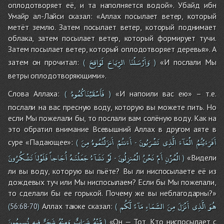
оплодотворяет её, и та наполняется водой». Убайд ибн
Умайр ал-Лайси сказал: «Аллах посылает ветер, который
метёт землю. Затем посылает ветер, который поднимает
облака, затем посылает ветер, который формирует тучи.
Затем посылает ветер, который оплодотворяет деревья». А
وَأَرْسَلْنَا
الرِّيَاحَ
لَوَاقِحَ
затем он прочитал:
«И послали Мы
(
)
ветры оплодотворяющими».
فَأَسْقَيْنَاكُمُوهُ
Слова Аллаха:
«И напоили вас ею» – т.е.
(
)
послали на вас пресную воду, которую вы можете пить. Но
если Мы пожелали бы, то послали вам солёную воду. Как на
это обратил внимание Всевышний Аллах в другом аяте в
أَفَرَءَيْتُمُ
الْمَآءَ
الَّذِى
تَشْرَبُونَ
أَءَنتُمْ
أَنزَلْتُمُوهُ
مِنَ
суре «Падающее»:
(
-
الْمُزْنِ
أَمْ
نَحْنُ
الْمُنزِلُونَ
لَوْ
نَشَآءُ
جَعَلْنَـهُ
أُجَاجاً
فَلَوْلاَ
تَشْكُرُونَ
«Видели
-
)
ли вы воду, которую вы пьёте? Вы ли ниспосылаете её из
дождевых туч или Мы ниспосылаем? Если бы Мы пожелали,
то сделали бы ее горькой. Почему же вы неблагодарны?»
هُوَ
الَّذِى
أَنْزَلَ
مِنَ
السَّمَاءِ
مَآءً
لَّكُم
Аллах также сказал:
(
56:68-70
)
(
مَّنْهُ
شَرَابٌ
وَمِنْهُ
شَجَرٌ
فِيهِ
تُسِيمُونَ
«Он — Тот, Кто ниспосылает с
)