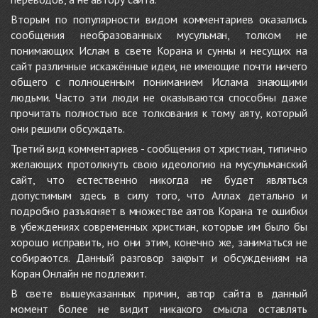
Вторым по популярности видом комментариев оказались
сообщения необразованных мусульман, толком не
понимающих Ислам в свете Корана и сунны и несущих на
сайт различные искажённые идеи, не имеющие почти ничего
общего с полноценным пониманием Ислама знающими
людьми. Часто эти люди не оказываются способны даже
прочитать полностью все толкования к тому аяту, который
они решили обсуждать.
Третий вид комментариев - сообщения от христиан, типично
желающих протолкнуть свою идеологию на мусульманский
сайт, что естественно никогда не будет являться
допустимым здесь в силу того, что Аллах детально и
подробно разъясняет в множестве аятов Корана те ошибки
в убеждениях современных христиан, которые им было бы
хорошо исправить, но они этим, конечно же, заниматься не
собираются. Данный разговор закрыт и обсуждениям на
Коран Онлайн не подлежит.
В свете вышеуказанных причин, автор сайта в данный
момент более не видит никакого смысла оставлять