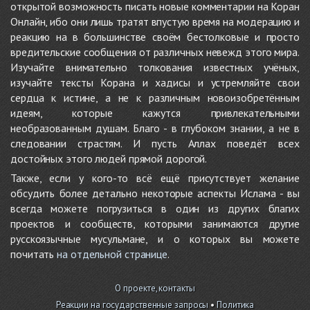
открытой возможность писать новые комментарии на Коран
Онлайн, ибо они лишь тратят впустую время на модерацию и
реакцию на в большинстве своём бестолковые и просто
вредительские сообщения от различных невежд этого мира.
Изучайте внимательно толкования известных учёных,
изучайте тексты Корана и хадисы и устремляйте свои
сердца к истине, а не к различным новоизобретённым
идеям, которые кажутся привлекательными
необразованным душам. Благо - в глубоком знании, а не в
следовании страстям. И пусть Аллах поведёт всех
достойных этого людей прямой дорогой.
Также, если у кого-то всё ещё присутствует желание
обсудить более детально некоторые аспекты Ислама - вы
всегда можете погрузиться в один из других благих
проектов и сообществ, которыми занимаются другие
русскоязычные мусульмане, и о которых вы можете
почитать
на отдельной странице
.
О проекте, контакты
Реакции на государственные запросы
•
Политика