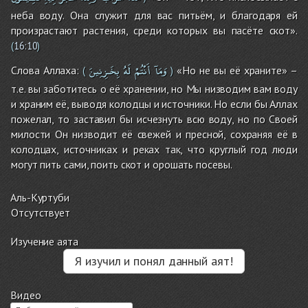
неба воду. Она служит для вас питьём, и благодаря ей
произрастают растения, среди которых вы пасёте скот».
(
16:10
)
وَمَآ
أَنْتُمْ
لَهُ
بِخَـزِنِينَ
Слова Аллаха:
«Но не вы её храните» –
(
)
т.е. вы заботитесь о её хранении, но Мы низводим вам воду
и храним её, выводя колодцы и источники. Но если бы Аллах
пожелал, то заставил бы исчезнуть всю воду, но по Своей
милости Он низводит её свежей и пресной, сохраняя её в
колодцах, источниках и реках так, что круглый год люди
могут пить сами, поить скот и орошать посевы.
Аль-Куртуби
Отсутствует
Изучение аята
Я изучил и понял данный аят!
Видео