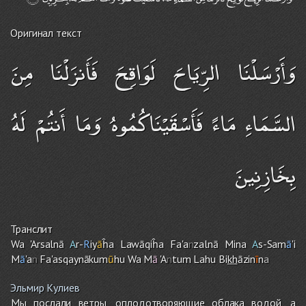
Оригинал текст
وَأَرْسَلْنَا الرِّيَاحَ لَوَاقِحَ فَأَنزَلْنَا مِنَ
السَّمَاءِ مَاءً فَأَسْقَيْنَاكُمُوهُ وَمَا أَنتُمْ لَهُ
بِخَازِنِينَ
Транслит
Wa 'Arsalnā
A
r-
R
iy
ā
ĥa Lawāqiĥa Fa'a
n
zalnā Mina
A
s-Sam
ā
'i
M
ā
'a
n
Fa'asqaynākum
ū
h
u
Wa M
ā
'A
n
tu
m
Lah
u
Bi
kh
āzin
ī
n
a
Эльмир Кулиев
Мы послали ветры, оплодотворяющие облака водой, а