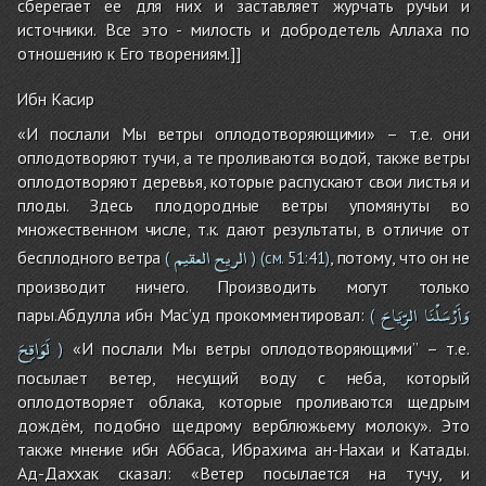
сберегает ее для них и заставляет журчать ручьи и
источники. Все это - милость и добродетель Аллаха по
отношению к Его творениям.]]
Ибн Касир
«И послали Мы ветры оплодотворяющими» – т.е. они
оплодотворяют тучи, а те проливаются водой, также ветры
оплодотворяют деревья, которые распускают свои листья и
плоды. Здесь плодородные ветры упомянуты во
множественном числе, т.к. дают результаты, в отличие от
الريح
العقيم
бесплодного ветра
, потому, что он не
(
)
(см.
51:41
)
производит ничего. Производить могут только
وَأَرْسَلْنَا
الرِّيَاحَ
пары.Абдулла ибн Мас’уд прокомментировал:
(
لَوَاقِحَ
«И послали Мы ветры оплодотворяющими” – т.е.
)
посылает ветер, несущий воду с неба, который
оплодотворяет облака, которые проливаются щедрым
дождём, подобно щедрому верблюжьему молоку». Это
также мнение ибн Аббаса, Ибрахима ан-Нахаи и Катады.
Ад-Даххак сказал: «Ветер посылается на тучу, и