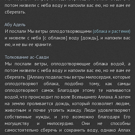
потом низвели с неба воду и напоили вас ею, но не вам ее
сберегать.
Абу Адель
И послали Мы ветры оплодотворяющими
(облака и растения)
и низвели с неба [с облаков] воду [дождь], и напоили вас
ею, и не вы ее храните.
Толкование ас-Саади
Мы послали ветры, оплодотворяющие облака водой, а
потом низвели с неба воду и напоили вас ею, но не вам ее
сберегать. [[Аллаху подвластны ветры милосердия, которые
оплодотворяют облака, подобно тому, как самцы
оплодотворяют самок. Благодаря этому те наливаются
водой, что происходит по воле Всевышнего Аллаха. А затем
на землю проливается дождь, который позволяет людям,
животным и почве утолить жажду. Люди удовлетворяют
собственные нужды, и это возможно благодаря Его
могуществу и милосердию. Они не способны
самостоятельно сберечь и сохранить воду, однако Аллах