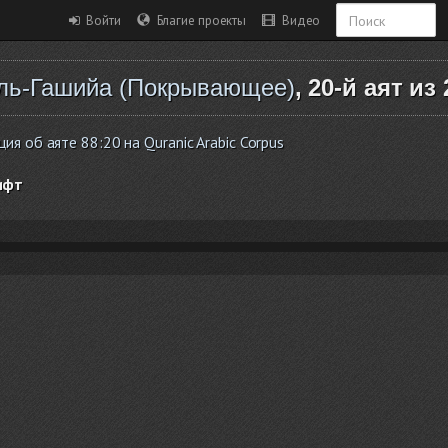
Войти
Благие проекты
Видео
ль-Гашийа (Покрывающее)
, 20-й аят из 
я об аяте 88:20 на Quranic Arabic Corpus
ифт