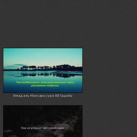
Имад аль Мансари,сура 88 Гашийа