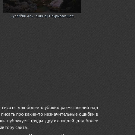
Сура№88 Аль-Гашийа | Покрывающее
 писать для более глубоких размышлений над
 писать про какие-то незначительные ошибки в
ишь публикует труды других людей для более
автору сайта.