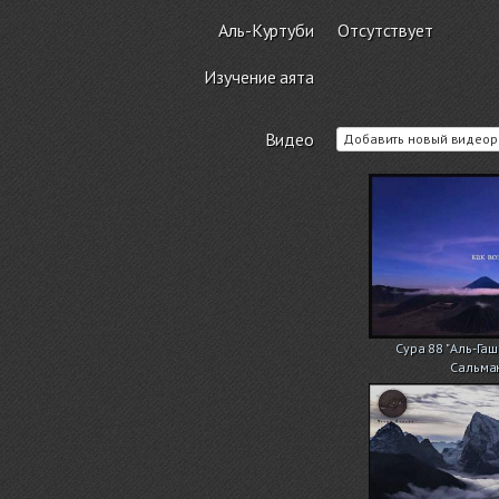
Аль-Куртуби
Отсутствует
Изучение аята
Видео
Добавить новый видеор
Сура 88 "Аль-Га
Сальма