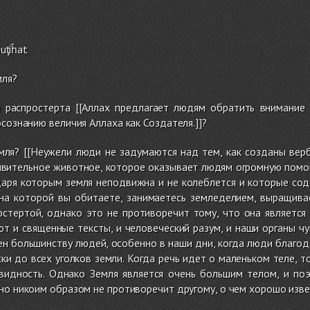
Suţiĥat
мля?
а распростерта [[Аллах предлагает людям обратить внимани
осознанию величия Аллаха как Создателя.]]?
емля? [[Неужели люди не задумаются над тем, как созданы ве
ивительное животное, которое оказывает людям огромную помощ
даря которым земля неподвижна и не колеблется и которые сод
на которой вы обитаете, занимаетесь земледелием, выращивае
стертой, однако это не противоречит тому, что она является 
т и священные тексты, и человеческий разум, и наши органы чув
н большинству людей, особенно в наши дни, когда люди благод
ки до всех уголков земли. Когда речь идет о маленьком теле, т
видность. Однако Земля является очень большим телом, и по
но никоим образом не противоречит другому, о чем хорошо изв