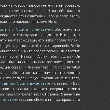
емлю, на которой вы обитаете». Таким образом,
на котором он ездит верхом, на небо над его
могуществе его Создателя и Творца всего этого,
ивающего поклонения, кроме Него.
обо всем, что
овит его Аллах и приветствует)
шивал его, мы слушали с радостью. И однажды
 что ты утверждаешь, что тебя послал Аллах».
Бедуин спросил его: «Кто сотворил небо?» Он
уин спросил: «А кто создал горы?» Он ответил:
г эти горы! Неужели Аллах тебя послал?» Он
 надо выстаивать пять намазов днем и ночью».
едуин сказал: «Именем того, Кто послал тебя!
ослал тебя, также сказал нам, что мы должны
: «Это правда». Бедуин сказал: «Именем того,
ответил: «Да».
ловит его Аллах и приветствует)
стоянии это сделать, должен совершить хадж к
сь Тем, Кто послал тебя с Истиной! Я ничего не
сказал: «Если он сказал правду, то
риветствует)