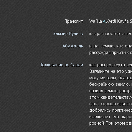
Транслит
Wa 'Ilá
A
l-'Arđi Kayfa 
Эльмир Кулиев
как распростерта зе
Абу Адель
и на землю, как он
рассуждая прийти к 
Толкование ас-Саади
как распростерта з
Взгляните на это уд
могучие горы, благо
бескрайнюю землю, 
назвал землю распро
этом свидетельствую
факт хорошо известе
добрались практичес
исключает его шаро
ровной. При этом од