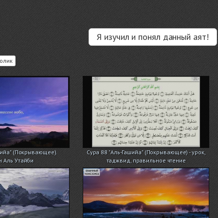
Я изучил и понял данный аят!
олик
шийа" (Покрывающее).
Сура 88 "Аль-Гашийа" (Покрывающее) - урок,
н Аль Утайби
таджвид, правильное чтение