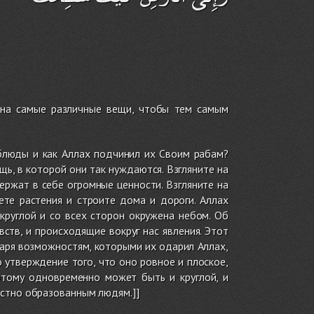
е на самые различные вещи, чтобы тем самым
рблюды и как Аллах подчинил их Своим рабам?
ь, в которой они так нуждаются. Взгляните на
ержат в себе огромные ценности. Взгляните на
те растения и строите дома и дороги. Аллах
круглой и со всех сторон окружена небом. Об
ств, и происходящие вокруг нас явления. Этот
аря возможностям, которыми их одарил Аллах,
о утверждение того, что оно ровное и плоское,
этому одновременно может быть и круглой, и
естно образованным людям.]]