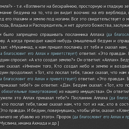
емля?» - т.е. «Взгляните на бескрайнюю, просторную и гладкую з
мание бедуина на то, что он видит воочию: на его верблюда, 
ед его глазами и землю под ногами. Все это свидетельствует о 
сподь, Владыка и Распорядитель, и нет другого божества, заслуж
м было запрещено спрашивать посланника Аллаха
(да благосл
ову. А когда приходил какой-нибудь смышленый бедуин и спра
зал: «Мухаммад, к нам пришел посланец от тебя и сказал нам,
ответил: «Это правда». 
а благословит его Аллах и приветствует)
едуин спросил: «А кто создал землю?» Он ответил: «Аллах». Бед
уин сказал: «Именем того, Кто создал небо и землю и воздви
дуин продолжил: «Тот, кто послал тебя, также сказал, что нам
ответил: «Это правда». Б
а благословит его Аллах и приветствует)
риказал тебе?» он ответил: «Да». Бедуин сказал: «Тот, кто п
из нашего имущества». Он ответил
 обязательные пожертвования)
еужели это Аллах приказал тебе?» Посланник Аллаха
(да благос
, кто послал тебя,также сказал нам, что тот из нас, кто в со
Это правда». И бедуин, повернувшись, чтобы уйти, сказал: «Кляну
ничего не убавлю из этого». Пророк
(да благословит его Аллах и п
 Муслима, имама Ахмада и др.]