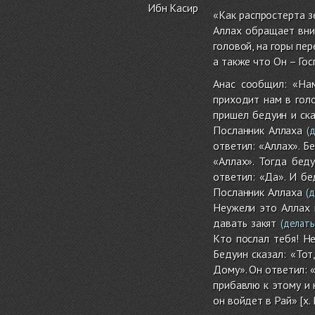
Ибн Касир
«Как распростерта з
Аллах обращает вни
головой, на горы пер
а также что Он – Го
Анас сообщил: «На
приходит нам в гол
пришел бедуин и ска
Посланник Аллаха
(д
ответил: «Аллах». Б
«Аллах». Тогда бед
ответил: «Да». И бе
Посланник Аллаха
(д
Неужели это Аллах п
давать закят
(делать
Кто послал тебя! Н
Бедуин сказал: «Тот
Дому». Он ответил: «
прибавлю к этому и 
он войдет в Рай» [х.