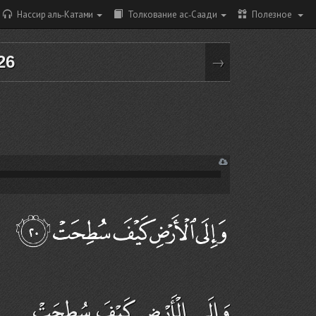
Нассир аль-Катами
Толкование ас-Саади
Полезное
26
→
وَإِلَى الْأَرْضِ كَيْفَ سُطِحَتْ