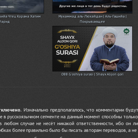
шийа Чтец Корана Хатим
Мухаммад аль-Люхайдан | Аль-Гашийа |
Фарид
Покрывающее
088 G'oshiya surasi | Shayx Alijon qori
тключено.
Изначально предполагалось, что комментарии будут
не в русскоязычном сегменте на данный момент способны только
 в любом случае не несёт никакой ответственности, ибо он л
ибках более правильно было бы писать авторам переводов, а не 