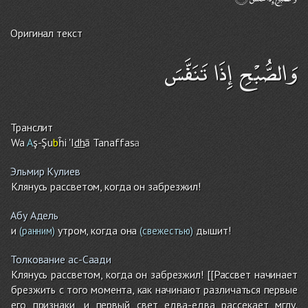
Оригинал текст
وَالصُّبْحِ إِذَا تَنَفَّسَ
Транслит
Wa
A
ş-Şu
b
ĥi 'I
dh
ā Tanaffas
a
Эльмир Кулиев
Клянусь рассветом, когда он забрезжил!
Абу Адель
и
утром, когда она
дышит!
(ранним)
(свежестью)
Толкование ас-Саади
Клянусь рассветом, когда он забрезжил! [[Рассвет начинает
брезжить с того момента, как начинают различаться первые
его признаки, и первый свет едва-едва рассекает мглу.