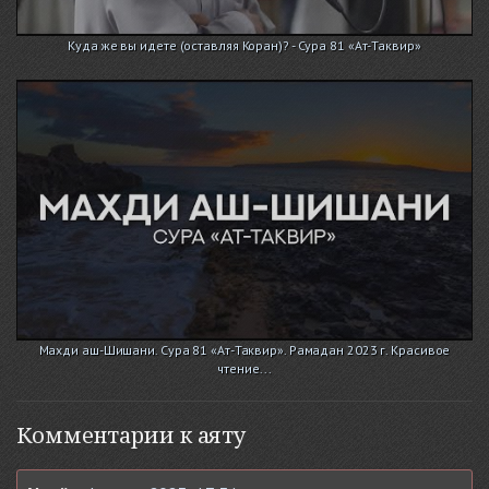
Куда же вы идете (оставляя Коран)? - Сура 81 «Ат-Таквир»
Махди аш-Шишани. Сура 81 «Ат-Таквир». Рамадан 2023 г. Красивое
чтение...
Комментарии к аяту