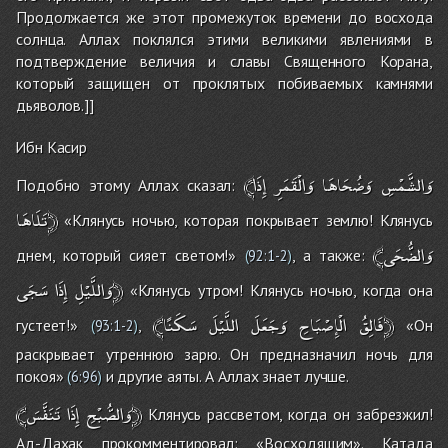
Продолжается же этот промежуток времени до восхода
солнца. Аллах поклялся этими великими явлениями в
подтверждение величия и славы Священного Корана,
который защищен от проклятых побиваемых камнями
дьяволов.]]
Ибн Касир
﴾وَالشَّمْسِ
وَضُحَاهَا
وَالْقَمَرِ
إِذَا
Подобно этому Аллах сказал:
تَلَاهَا﴿
«Клянусь ночью, которая покрывает землю! Клянусь
﴾وَالضُّحَى
днем, который сияет светом!»
, а также:
(
92:1-2
)
سَجَى﴿
وَاللَّيْلِ
إِذَا
«Клянусь утром! Клянусь ночью, когда она
سَكَنًا﴿
﴾فَالِقُ
الْإِصْبَاحِ
وَجَعَلَ
اللَّيْلَ
густеет!»
,
«Он
(
93:1-2
)
раскрывает утреннюю зарю. Он предназначил ночь для
покоя»
и другие аяты. А Аллах знает лучше.
(
6:96
)
تَنَفَّسَ﴿
﴾وَالصُّبْحِ
إِذَا
Клянусь рассветом, когда он забрезжил!
Ад-Дахак прокомментировал: «Восходящим». Катада