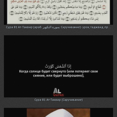
Сура 81 Ат-Таквир (араб. سورة التكوير, Скручивание)- урок, таджвид, пр...
Сура 81 Ат-Таквир (Скручивание)