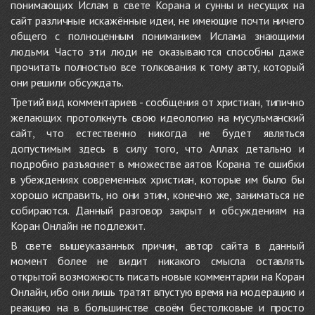
понимающих Ислам в свете Корана и сунны и несущих на
сайт различные искажённые идеи, не имеющие почти ничего
общего с полноценным пониманием Ислама знающими
людьми. Часто эти люди не оказываются способны даже
прочитать полностью все толкования к тому аяту, который
они решили обсуждать.
Третий вид комментариев - сообщения от христиан, типично
желающих протолкнуть свою идеологию на мусульманский
сайт, что естественно никогда не будет являться
допустимым здесь в силу того, что Аллах детально и
подробно разъясняет в множестве аятов Корана те ошибки
в убеждениях современных христиан, которые им было бы
хорошо исправить, но они этим, конечно же, заниматься не
собираются. Данный разговор закрыт и обсуждениям на
Коран Онлайн не подлежит.
В свете вышеуказанных причин, автор сайта в данный
момент более не видит никакого смысла оставлять
открытой возможность писать новые комментарии на Коран
Онлайн, ибо они лишь тратят впустую время на модерацию и
реакцию на в большинстве своём бестолковые и просто