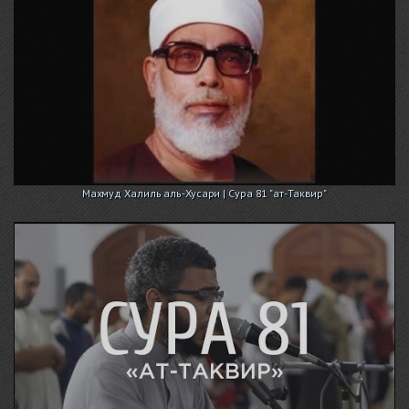
Махмуд Халиль аль-Хусари | Сура 81 "ат-Таквир"