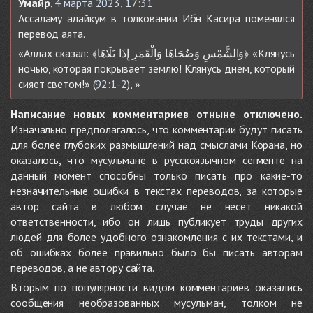
Умайр
,
4 марта 2023, 17:31
Ассаламу алайкум в толковании Ибн Касира поменялся
перевод аята.
«Аллах сказал: ﴾وَالشَّمْسِ وَضُحَاهَا وَالْقَمَرِ إِذَا تَلَاهَا﴿ «Клянусь
ночью, которая покрывает землю! Клянусь днем, который
сияет светом!» (
92:1-2
), »
Написание новых комментариев отныне отключено.
Изначально предполагалось, что комментарии будут писать
для более глубоких размышлений над смыслами Корана, но
оказалось, что мусульмане в русскоязычном сегменте на
данный момент способны только писать про какие-то
незначительные ошибки в текстах переводов, за которые
автор сайта в любом случае не несёт никакой
ответственности, ибо он лишь публикует труды других
людей для более удобного ознакомления с их текстами, и
об ошибках более правильно было бы писать авторам
переводов, а не автору сайта.
Вторым по популярности видом комментариев оказались
сообщения необразованных мусульман, толком не