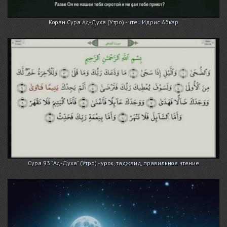
Коран.Сура Ад-Духа (Утро) - чтец Идрис Абкар
Сура 93 "Ад-Духа" (Утро) - урок, таджвид, правильное чтение