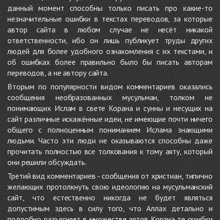
данный момент способны только писать про какие-то
незначительные ошибки в текстах переводов, за которые
автор сайта в любом случае не несёт никакой
ответственности, ибо он лишь публикует труды других
людей для более удобного ознакомления с их текстами, и
об ошибках более правильно было бы писать авторам
переводов, а не автору сайта.
Вторым по популярности видом комментариев оказались
сообщения необразованных мусульман, толком не
понимающих Ислам в свете Корана и сунны и несущих на
сайт различные искажённые идеи, не имеющие почти ничего
общего с полноценным пониманием Ислама знающими
людьми. Часто эти люди не оказываются способны даже
прочитать полностью все толкования к тому аяту, который
они решили обсуждать.
Третий вид комментариев - сообщения от христиан, типично
желающих протолкнуть свою идеологию на мусульманский
сайт, что естественно никогда не будет являться
допустимым здесь в силу того, что Аллах детально и
подробно разъясняет в множестве аятов Корана те ошибки