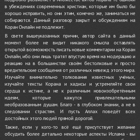
в убеждениях современных христиан, которые им было бы
хорошо исправить, но они этим, конечно же, заниматься не
собираются. Данный разговор закрыт и обсуждениям на
Коран Онлайн не подлежит.
В свете вышеуказанных причин, автор сайта в данный
момент более не видит никакого смысла оставлять
открытой возможность писать новые комментарии на Коран
Онлайн, ибо они лишь тратят впустую время на модерацию и
реакцию на в большинстве своём бестолковые и просто
вредительские сообщения от различных невежд этого мира.
Изучайте внимательно толкования известных учёных,
изучайте тексты Корана и хадисы и устремляйте свои
сердца к истине, а не к различным новоизобретённым
идеям, которые кажутся привлекательными
необразованным душам. Благо - в глубоком знании, а не в
следовании страстям. И пусть Аллах поведёт всех
достойных этого людей прямой дорогой.
Также, если у кого-то всё ещё присутствует желание
обсудить более детально некоторые аспекты Ислама - вы