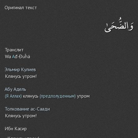
Оригинал текст
وَالضُّحَىٰ
Транслит
Wa
A
đ-Đuĥá
Эльмир Кулиев
Клянусь утром!
Абу Адель
клянусь
утром
(Я Аллах)
(предполуденным)
Толкование ас-Саади
Клянусь утром!
Ибн Касир