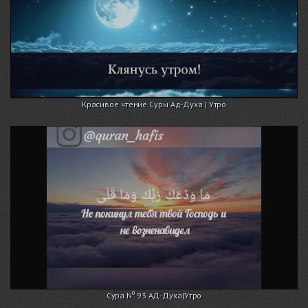
Красивое чтение Суры Ад-Духа | Утро
Сура N⁰ 93 АД-Духа|Утро