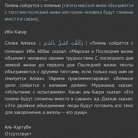
Голень сойдется с голенью
(тяготы мирской жизни объединятся
с тяготами последней жизни или голени человека будут сложены
,
вместе в саване)
Ибн Касир
وَٱلْتَفَّتِ
ٱلسَّاقُ
بِٱلسَّاقِ
Слова Аллаха:
«Голень сойдется с
(
)
голенью» Ибн Аббас сказал: «Мирская и Последняя жизнь
объемлет человека своими трудностями. С последнего дня
земной жизни до первого дня Последней жизни тяготы
объединяются с другими тяготами, если только над ним не
смилуется Аллах». 'Икрима прокомментировал: «Великое
дело сойдется с великим делом». Муджахид сказал:
«Испытание с испытанием». Хасан аль-Басри сказал: «Его
голени будут сложены вместе в саване». ад-Даххак сказал:
«Это двойное объединение: люди будут готовить его тело
для захоронения, а ангелы — его душу».
Аль-Куртуби
Отсутствует