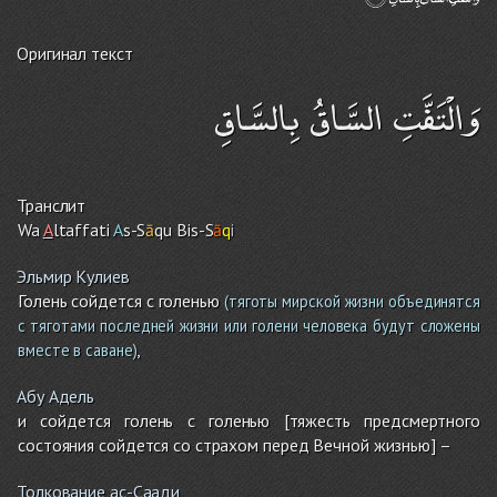
Оригинал текст
وَالْتَفَّتِ السَّاقُ بِالسَّاقِ
Транслит
Wa
A
ltaffati
A
s-S
ā
qu Bis-S
ā
q
i
Эльмир Кулиев
Голень сойдется с голенью
(тяготы мирской жизни объединятся
с тяготами последней жизни или голени человека будут сложены
,
вместе в саване)
Абу Адель
и сойдется голень с голенью [тяжесть предсмертного
состояния сойдется со страхом перед Вечной жизнью] –
Толкование ас-Саади