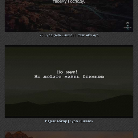
75 Сура (Аль Кияма) | Чтец: Абу Аус
Идрис Абкар | Сура «Кияма»