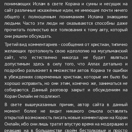
понимающих Ислам в свете Корана и сунны и несущих на
сайт различные искажённые идеи, не имеющие почти ничего
общего с полноценным пониманием Ислама знающими
людьми. Часто эти люди не оказываются способны даже
прочитать полностью все толкования к тому аяту, который
они решили обсуждать.
Третий вид комментариев - сообщения от христиан, типично
желающих протолкнуть свою идеологию на мусульманский
сайт, что естественно никогда не будет являться
допустимым здесь в силу того, что Аллах детально и
подробно разъясняет в множестве аятов Корана те ошибки
в убеждениях современных христиан, которые им было бы
хорошо исправить, но они этим, конечно же, заниматься не
собираются. Данный разговор закрыт и обсуждениям на
Коран Онлайн не подлежит.
В свете вышеуказанных причин, автор сайта в данный
момент более не видит никакого смысла оставлять
открытой возможность писать новые комментарии на Коран
Онлайн, ибо они лишь тратят впустую время на модерацию и
реакцию на в большинстве своём бестолковые и просто