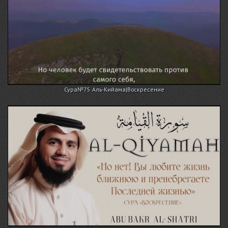
Сура№75 Аль-Кийама|Воскресение