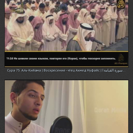
Сура 75. Аль-Кийама | Воскресение - чтец Ахмед Нуфайс | سورة القيامة ا...