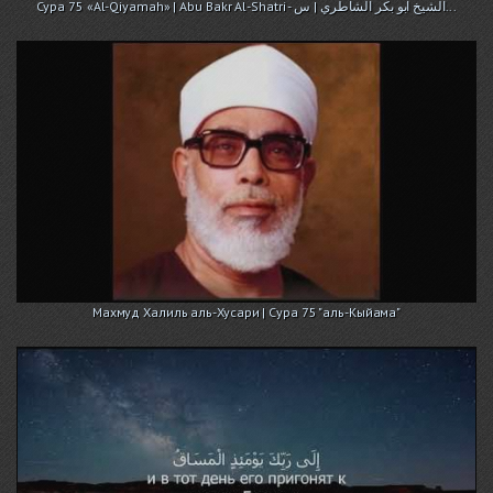
Сура 75 «Аl-Qiyamah» | Abu Bakr Al-Shatri - الشيخ ابو بكر الشاطري | س...
Махмуд Халиль аль-Хусари | Сура 75 "аль-Кыйама"