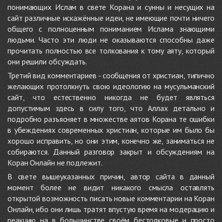
понимающих Ислам в свете Корана и сунны и несущих на
сайт различные искажённые идеи, не имеющие почти ничего
общего с полноценным пониманием Ислама знающими
людьми. Часто эти люди не оказываются способны даже
прочитать полностью все толкования к тому аяту, который
они решили обсуждать.
Третий вид комментариев - сообщения от христиан, типично
желающих протолкнуть свою идеологию на мусульманский
сайт, что естественно никогда не будет являться
допустимым здесь в силу того, что Аллах детально и
подробно разъясняет в множестве аятов Корана те ошибки
в убеждениях современных христиан, которые им было бы
хорошо исправить, но они этим, конечно же, заниматься не
собираются. Данный разговор закрыт и обсуждениям на
Коран Онлайн не подлежит.
В свете вышеуказанных причин, автор сайта в данный
момент более не видит никакого смысла оставлять
открытой возможность писать новые комментарии на Коран
Онлайн, ибо они лишь тратят впустую время на модерацию и
реакцию на в большинстве своём бестолковые и просто