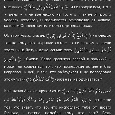
﴾
مَلَكٌ
إِنِّي
لَكُمْ
أَقُولُ
وَلا
﴿
мне Аллах.
- и не говорю вам, что я
– ангел – я не претендую на то, что я ангел. Я просто
человек, которому ниспосылается откровение от Аллаха,
которым Он меня почтил и облагодетельствовал.
﴾
إِلَيَّ
يُوحَى
مَا
إِلاَّ
أَتَّبِعُ
إِنْ
﴿
Об этом Аллах сказал:
- я следую
только тому, что открывается мне – я не выхожу за рамки
﴾قُلْ
هَلْ
يَسْتَوِي
الأَعْمَى
этого ни на йоту и даже меньше того.
وَالْبَصِيرُ
﴿
- Скажи: "Разве сравнятся слепой и зрячий»? –
может ли сравниться тот, кто последовал истине и был
направлен к ней, с тем, кто заблудился и не последовал
﴾
تَتَفَكَّرُونَ
أَفَلاَ
﴿
этому пути?
- разве вы не одумаетесь?"
﴾أَفَمَن
يَعْلَمُ
أَنَّمَآ
أُنزِلَ
إِلَيْكَ
مِن
Как сказал Аллах в другом аяте:
الأَلْبَـابِ
أُوْلُواْ
يَتَذَكَّرُ
إِنَّمَا
أَعْمَى
هُوَ
كَمَنْ
الْحَقُّ
رَبِّكَ
﴿
- разве же
тот, кто знает, что то, что ниспослано тебе от твоего
Господа, - истина, подобен тому, кто слеп? Ведь