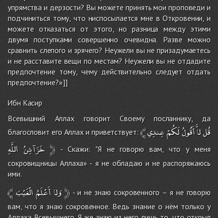
упрямства и дерзости? Вы можете принять мои проповеди и
подчиниться тому, что ниспосылается мне в Откровении, и
можете отказаться от этого, но разница между этими
двумя поступками совершенно очевидна. Разве можно
сравнить слепого и зрячего? Неужели вы не призадумаетесь
и не расставите вещи по местам? Неужели вы не отдадите
предпочтение тому, чему действительно следует отдать
предпочтение?»]]
Ибн Касир
Всевышний Аллах говорит Своему посланнику, да
﴾
عِندِي
لَكُمْ
أَقُولُ
لاَّ
قُل
благословит его Аллах и приветствует:
اللَّهِ
خَزَآئِنُ
﴿
- Скажи: "Я не говорю вам, что у меня
сокровищницы Аллаха» - я не обладаю и не распоряжаюсь
ими.
﴾
الْغَيْبَ
أَعْلَمُ
وَلا
﴿
- и не знаю сокровенного – я не говорю
вам, что я знаю сокровенное. Ведь знание о нём только у
Аллаха Всевышнего. Я же знаю из него лишь то, что открыл