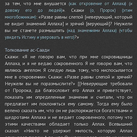
за тем, что мне внушается
(как откровение от Аллаха)
(и
». Скажи
довожу его до людей)
(о, Пророк)
(этим
: «Разве равны слепой [неверующий, который
многобожникам)
не видит знамений Аллаха] и зрячий [верующий]? Неужели
вы не станете размышлять
(над знамениями Аллаха)
(чтобы
?»
увидеть Истину и уверовать в него)
Толкование ас-Саади
Скажи: «Я не говорю вам, что при мне сокровищницы
Аллаха, и я не ведаю сокровенного. Я не говорю вам, что
являюсь ангелом. Я следую лишь тому, что ниспосылается
мне в откровении». Скажи: «Разве равны слепой и зрячий?
Неужели вы не поразмыслите?» [[Неверующие требовали
от Пророка, да благословит его Аллах и приветствует,
показать им определенные знамения и считали, что он
предлагает им поклоняться ему самому. Тогда ему было
велено сказать им, что он не распоряжается богатствами и
щедротами Аллаха и не ведает сокровенного, потому что
этими качествами обладает только Аллах. Всевышний
сказал: «Никто не удержит милость, которую Аллах