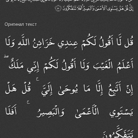
Оригинал текст
قُل لَّا أَقُولُ لَكُمْ عِندِي خَزَائِنُ اللَّهِ وَلَا
أَعْلَمُ الْغَيْبَ وَلَا أَقُولُ لَكُمْ إِنِّي مَلَكٌ ۖ
إِنْ أَتَّبِعُ إِلَّا مَا يُوحَىٰ إِلَيَّ ۚ قُلْ هَلْ
يَسْتَوِي الْأَعْمَىٰ وَالْبَصِيرُ ۚ أَفَلَا
تَتَفَكَّرُونَ