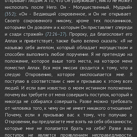
открывает людям. А то, что Он удерживает, никто не может
ниспослать после Него. Он - Могущественный, Мудрый»
; «Он - Ведающий сокровенное, и Он не открывает
(
35:2
)
Своего сокровенного никому, кроме тех посланников,
которыми Он доволен и к которым Он приставляет спереди
и сзади стражей»
. Пророку, да благословит его
(
72:26
–27)
Аллах и приветствует, также было велено сказать: «Я не
называю себя ангелом, который обладает могуществом и
способен выполнить любое поручение. Я не претендую на
положение, которое выше того места, на которое меня
поместил Аллах. Вся моя миссия сводится к тому, что я
следую Откровению, которое ниспосылается мне. Я
поступаю в соответствии с ним и призываю к этому всех
людей. И если вам известно о моем истинном положении,
почему вы требуете от меня совершить поступок, который я
никогда не собирался совершать. Разве можно требовать
от человека того, к чему он не имеет никакого отношения?
Почему, если я призываю вас к тому, что получаю в
Откровении, вы предлагаете мне взять на себя обязанности,
которые мне не полагается брать на себя? Разве ваш
поступок не является проявлением несправедливости,