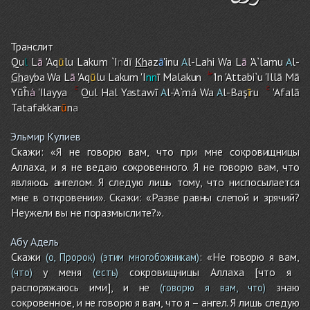
Транслит
Qu
l
L
ā
'Aq
ū
lu Laku
m
`I
n
dī
Kh
az
ā
'inu
A
l-Lah
i
Wa L
ā
'A`lamu
A
l-
Gh
ayba Wa L
ā
'Aq
ū
lu Laku
m
'I
nn
ī Malakun
'In 'Attabi`u 'Illā Mā
Yūĥ
á
'Ilayya
Qul Hal Yastawī
A
l-'A`
m
á Wa
A
l-Baş
ī
r
u
'Afalā
Tatafakkar
ū
n
a
Эльмир Кулиев
Скажи: «Я не говорю вам, что при мне сокровищницы
Аллаха, и я не ведаю сокровенного. Я не говорю вам, что
являюсь ангелом. Я следую лишь тому, что ниспосылается
мне в откровении». Скажи: «Разве равны слепой и зрячий?
Неужели вы не поразмыслите?».
Абу Адель
Скажи
: «Не говорю я вам,
(о, Пророк)
(этим многобожникам)
у меня
сокровищницы Аллаха [что я
(что)
(есть)
распоряжаюсь ими], и не
знаю
(говорю я вам, что)
сокровенное, и не говорю я вам, что я – ангел. Я лишь следую