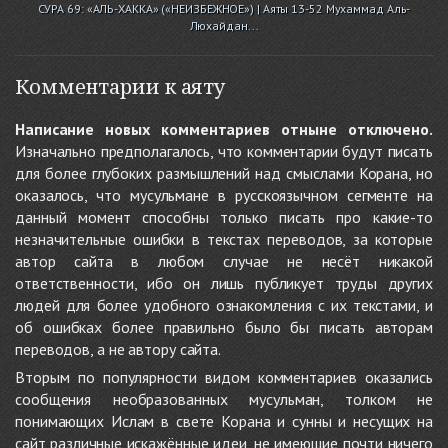
СУРА 69: «АЛЬ-ХАККА» («НЕИЗБЕЖНОЕ») | Аяты 13-52 Мухаммад Аль-
Люхайдан...
Комментарии к аяту
Написание новых комментариев отныне отключено.
Изначально предполагалось, что комментарии будут писать
для более глубоких размышлений над смыслами Корана, но
оказалось, что мусульмане в русскоязычном сегменте на
данный момент способны только писать про какие-то
незначительные ошибки в текстах переводов, за которые
автор сайта в любом случае не несёт никакой
ответственности, ибо он лишь публикует труды других
людей для более удобного ознакомления с их текстами, и
об ошибках более правильно было бы писать авторам
переводов, а не автору сайта.
Вторым по популярности видом комментариев оказались
сообщения необразованных мусульман, толком не
понимающих Ислам в свете Корана и сунны и несущих на
сайт различные искажённые идеи, не имеющие почти ничего