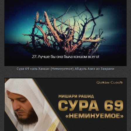
Сура 69 «аль Хакка» (Неминуемое), Абдуль Азиз аз Захрани