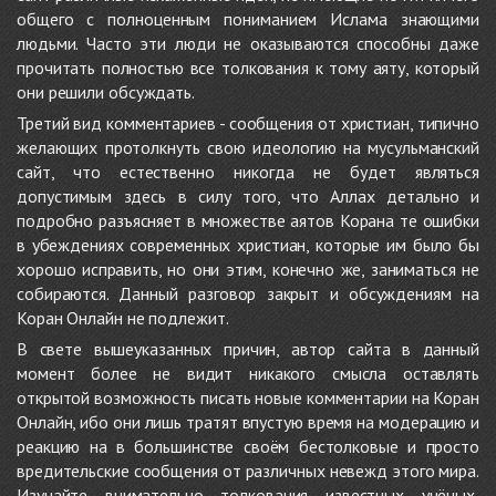
общего с полноценным пониманием Ислама знающими
людьми. Часто эти люди не оказываются способны даже
прочитать полностью все толкования к тому аяту, который
они решили обсуждать.
Третий вид комментариев - сообщения от христиан, типично
желающих протолкнуть свою идеологию на мусульманский
сайт, что естественно никогда не будет являться
допустимым здесь в силу того, что Аллах детально и
подробно разъясняет в множестве аятов Корана те ошибки
в убеждениях современных христиан, которые им было бы
хорошо исправить, но они этим, конечно же, заниматься не
собираются. Данный разговор закрыт и обсуждениям на
Коран Онлайн не подлежит.
В свете вышеуказанных причин, автор сайта в данный
момент более не видит никакого смысла оставлять
открытой возможность писать новые комментарии на Коран
Онлайн, ибо они лишь тратят впустую время на модерацию и
реакцию на в большинстве своём бестолковые и просто
вредительские сообщения от различных невежд этого мира.
Изучайте внимательно толкования известных учёных,