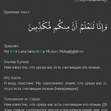
Оригинал текст
وَإِنَّا لَنَعْلَمُ أَنَّ مِنكُم مُّكَذِّبِينَ
Транслит
Wa 'I
nn
ā Lana`lamu 'A
nn
a Mi
n
ku
m
Muka
dh
dh
ib
ī
n
a
Эльмир Кулиев
Нам известно, что среди вас есть считающие его ложью.
Абу Адель
И ведь поистине, Мы однозначно знаем, что среди вас
(о,
есть считающие ложью [неверующие].
люди)
Толкование ас-Саади
Нам известно, что среди вас есть считающие его ложью. [[В
этих словах содержатся угроза и предупреждение тем, кто