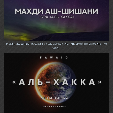
Махди аш-Шишани. Сура 69 «аль-Хакка» (Неминуемое) Грустное чтение
Кора...