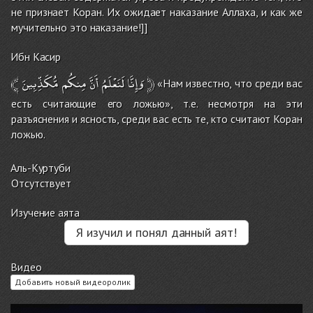
не признает Коран. Их ожидает наказание Аллаха, и как же
мучительно это наказание!]]
Ибн Касир
﴾
مُّكَذِّبِينَ
مِنكُم
أَنَّ
لَنَعْلَمُ
وَإِنَّا
﴿
«Нам известно, что среди вас
есть считающие его ложью», т.е. несмотря на эти
разъяснения и ясность, среди вас есть те, кто считают Коран
ложью.
Аль-Куртуби
Отсутствует
Изучение аята
Я изучил и понял данный аят!
Видео
Добавить новый видеоролик