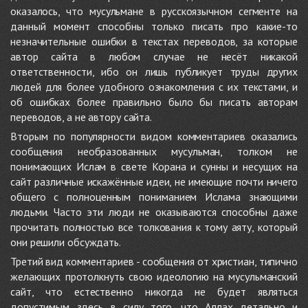
оказалось, что мусульмане в русскоязычном сегменте на
данный момент способны только писать про какие-то
незначительные ошибки в текстах переводов, за которые
автор сайта в любом случае не несёт никакой
ответственности, ибо он лишь публикует труды других
людей для более удобного ознакомления с их текстами, и
об ошибках более правильно было бы писать авторам
переводов, а не автору сайта.
Вторым по популярности видом комментариев оказались
сообщения необразованных мусульман, толком не
понимающих Ислам в свете Корана и сунны и несущих на
сайт различные искажённые идеи, не имеющие почти ничего
общего с полноценным пониманием Ислама знающими
людьми. Часто эти люди не оказываются способны даже
прочитать полностью все толкования к тому аяту, который
они решили обсуждать.
Третий вид комментариев - сообщения от христиан, типично
желающих протолкнуть свою идеологию на мусульманский
сайт, что естественно никогда не будет являться
допустимым здесь в силу того, что Аллах детально и