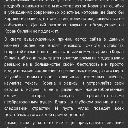
подробно разъясняет в множестве аятов Корана те ошибки
в убеждениях современных христиан, которые им было бы
хорошо исправить, но они этим, конечно же, заниматься не
собираются. Данный разговор закрыт и обсуждениям на
Коран Онлайн не подлежит.
В свете вышеуказанных причин, автор сайта в данный
момент более не видит никакого смысла оставлять
открытой возможность писать новые комментарии на Коран
Онлайн, ибо они лишь тратят впустую время на модерацию и
реакцию на в большинстве своём бестолковые и просто
вредительские сообщения от различных невежд этого мира.
Изучайте внимательно толкования известных учёных,
изучайте тексты Корана и хадисы и устремляйте свои
сердца к истине, а не к различным новоизобретённым
идеям, которые кажутся привлекательными
необразованным душам. Благо - в глубоком знании, а не в
следовании страстям. И пусть Аллах поведёт всех
достойных этого людей прямой дорогой.
Также, если у кого-то всё ещё присутствует желание