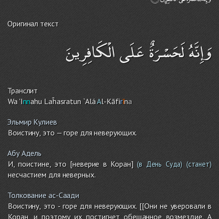
Оригинал текст
وَإِنَّهُ لَحَسْرَةٌ عَلَى الْكَافِرِينَ
Транслит
Wa 'I
nn
ah
u
Laĥasratun `Alá
A
l-Kāfi
r
ī
n
a
Эльмир Кулиев
Воистину, это — горе для неверующих.
Абу Адель
И, поистине, это [неверие в Коран]
(в День Суда)
(станет)
несчастием для неверных.
Толкование ас-Саади
Воистину, это - горе для неверующих. [[Они не уверовали в
Коран, и поэтому их постигнет обещанное возмездие. А