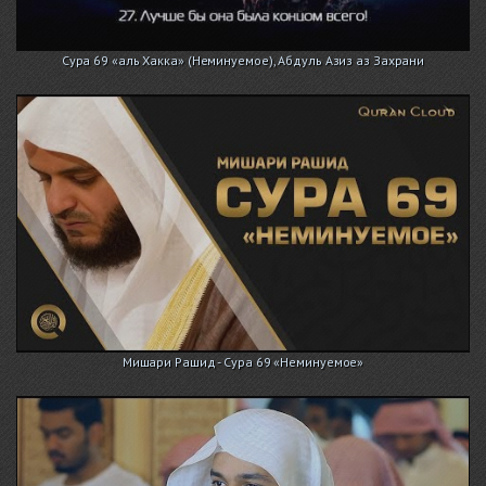
Сура 69 «аль Хакка» (Неминуемое), Абдуль Азиз аз Захрани
Мишари Рашид - Сура 69 «Неминуемое»