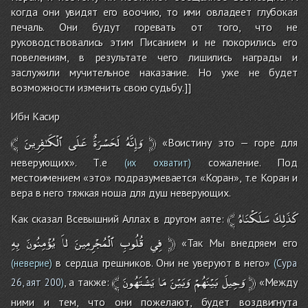
когда они увидят его воочию, то ими овладеет глубокая
печаль. Они будут горевать от того, что не
руководствовались этим Писанием и не покорились его
повелениям, в результате чего лишились награды и
заслужили мучительное наказание. Но уже не будет
возможности изменить свою судьбу.]]
Ибн Касир
﴾
ٱلْكَـٰفِرِينَ
عَلَى
لَحَسْرَةٌ
وَإِنَّهُ
﴿
«Воистину это — горе для
неверующих». Т.е
сожаление. Под
(их охватит)
местоимением «это» подразумевается «Коран», т.е Коран и
вера в него тяжкая ноша для душ неверующих.
﴾
سَلَكْنَاهُ
كَذَلِكَ
Как сказал Всевышний Аллах в другом аяте:
بِهِ
يُؤْمِنُونَ
لاَ
ٱلْمُجْرِمِينَ
قُلُوبِ
فِي
﴿
«Так Мы внедряем его
в сердца грешников. Они не уверуют в него»
(неверие)
(
Сура
﴾
يَشْتَهُونَ
مَا
وَبَيْنَ
بَيْنَهُمْ
وَحِيلَ
﴿
, а также:
«Между
26, аят 200
)
ними и тем, что они пожелают, будет воздвигнута