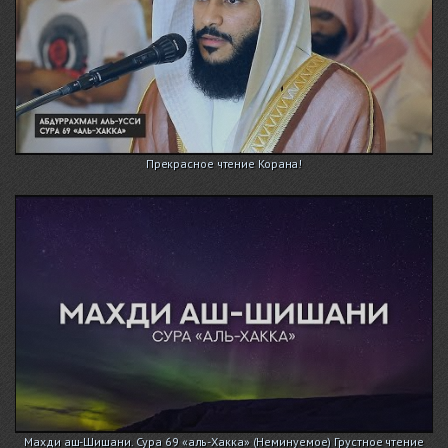
Прекрасное чтение Корана!
Махди аш-Шишани. Сура 69 «аль-Хакка» (Неминуемое) Грустное чтение