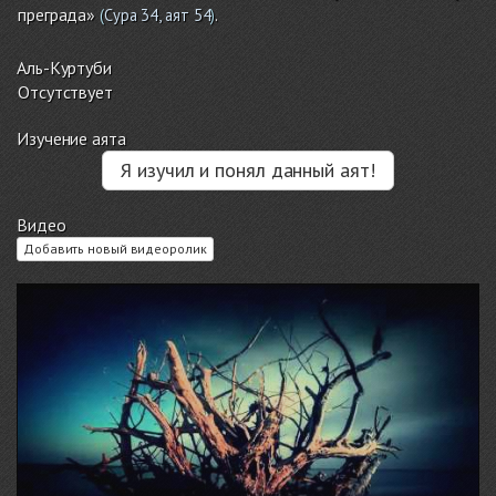
преграда»
.
(
Сура 34, аят 54
)
Аль-Куртуби
Отсутствует
Изучение аята
Я изучил и понял данный аят!
Видео
Добавить новый видеоролик