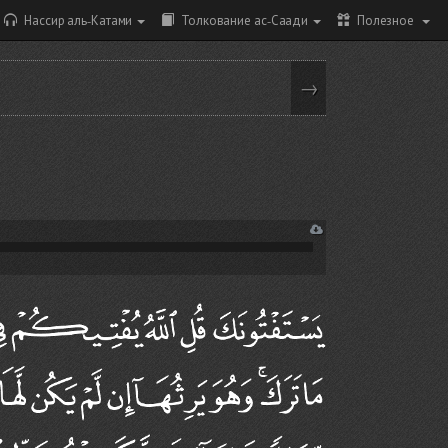
Нассир аль-Катами
Толкование ас-Саади
Полезное
→