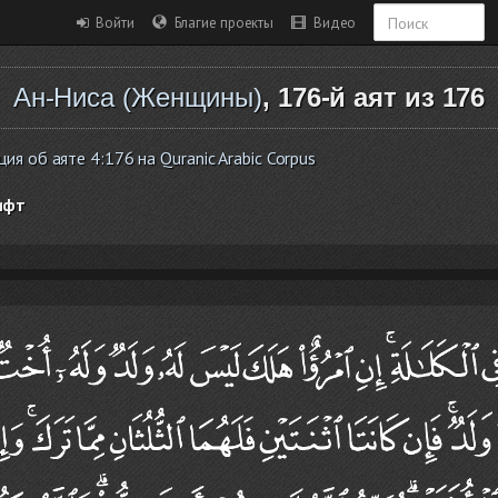
Войти
Благие проекты
Видео
Ан-Ниса (Женщины)
, 176-й аят из 176
я об аяте 4:176 на Quranic Arabic Corpus
ифт