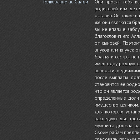
Толкование ас-Саади
Они просят тебя вы
родителей или детей
оставил. Он также на
же они являются бра
вы не впали в забл
благословит его Алла
от сыновей. Поэтом
внуков или внучек о
братья и сестры не 
имел одну родную се
ценности, недвижимо
после выплаты дол
становится ее родно
что он является род
определенные доли
имущество целиком.
для которых устано
наследуют две трети
мужчины должна рав
Своим рабам предпис
следовали прямым п