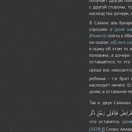
получает другую пол
с другой стороны, т
наследства дочери, 
В Сахихе аль-Бухар
спросили о
(доле на
пойти к Ибн
(Можете)
он сказал: «
(Если я ск
я скажу об этом то 
половина, а дочери 
оставшегося, то это
среди вас находитс
ребенка – т.е. брат
наследует ничего. Е
долю, а остальное п
Так в двух Сахихах
ْفَرائِضُ
فَلِأَوْلَى
رَجُلٍ
ذَكَر
что останется,
(долж
.]] Слово Аллах
(3028)