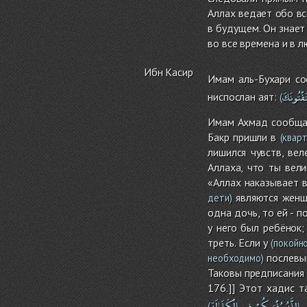
Аллах ведает обо вс
в будущем. Он знает
во все времена и в л
Ибн Касир
Имам аль-Бухари со
َفْتُونَكَ
ниспослан аят:
(
Имам Ахмад сообщае
Бакр пришли в
(кварт
лишился чувств, ве
Аллаха, что ты вели
«Аллах наказывает 
являются женщи
дети)
одна дочь, то ей - п
у него был ребёнок;
треть. Если у
(покойно
послевып
необходимо)
Таковы предписания
176.]] Этот хадис 
ِ
اللَّهُ
يُفْتِيكُمْ
فِى
الْكَلَالَةِ
(