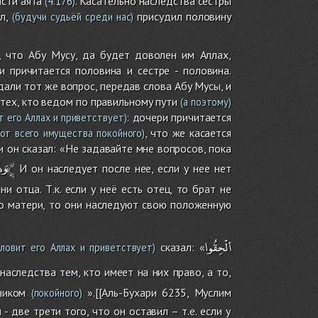
асти аята
. Касательно наследства сестры
(
4:176
)
л,
присудил половину
(будучи судьёй среди нас)
, что Абу Мусу, да будет доволен им Аллах,
и причитается половина и сестре - половина.
дали тот же вопрос, передав слова Абу Мусы, и
 тех, кто ведом по правильному пути
(а поэтому)
: дочери причитается
т его Аллах и приветствует)
, что же касается
от всего имущества покойного)
и он сказал: «Не задавайте мне вопросов, пока
وَلَدٌ﴾
وَه
И он наследует после нее, если у нее нет
и отца. Т.к. если у неё есть отец, то брат не
по матери, то они наследуют свою положенную
ألْحِقُوا
сказал: «
ловит его Аллах и приветствует)
аследства тем, кто имеет на них право, а то,
ником
».[[Аль-Бухари 6235, Муслим
(покойного)
- две трети того, что он оставил – т.е. если у