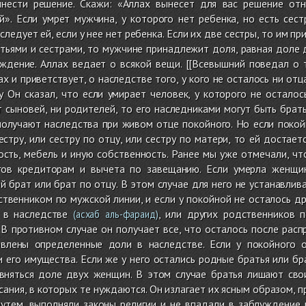
нести решение. Скажи: «Аллах вынесет для вас решение отн
». Если умрет мужчина, у которого нет ребенка, но есть сест
следует ей, если у нее нет ребенка. Если их две сестры, то им п
тьями и сестрами, то мужчине принадлежит доля, равная доле 
уждение. Аллах ведает о всякой вещи. [[Всевышний поведал о 
х и приветствует, о наследстве того, у кого не осталось ни от
у Он сказал, что если умирает человек, у которого не остало
т сыновей, ни родителей, то его наследниками могут быть брат
получают наследства при живом отце покойного. Но если покой
стру, или сестру по отцу, или сестру по матери, то ей достает
сть, мебель и иную собственность. Ранее мы уже отмечали, чт
гов кредиторам и вычета по завещанию. Если умерла женщин
й брат или брат по отцу. В этом случае для него не устанавлив
ственником по мужской линии, и если у покойной не осталось д
 в наследстве
, или других родственников 
(асхаб аль-фараид)
 В противном случае он получает все, что осталось после рас
влены определенные доли в наследстве. Если у покойного о
 его имущества. Если же у него остались родные братья или бра
няться доле двух женщин. В этом случае братья лишают своих
ания, в которых те нуждаются. Он излагает их ясным образом, п
утем, выполняли законы религии и не впадали в заблуждение 