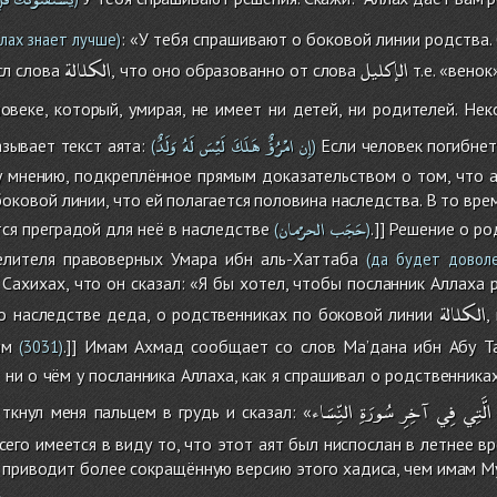
: «У тебя спрашивают о боковой линии родства.
лах знает лучше)
الإكليل
الكلالة
сл слова
, что оно образованно от слова
т.е. «венок
овеке, который, умирая, не имеет ни детей, ни родителей. Не
إِن
امْرُؤٌ
هَلَكَ
لَيْسَ
لَهُ
وَلَدٌ
азывает текст аята:
Если человек погибнет
(
)
 мнению, подкреплённое прямым доказательством о том, что ая
оковой линии, что ей полагается половина наследства. В то вре
حَجَب
الحرْمان
ится преградой для неё в наследстве
.]] Решение о р
(
)
елителя правоверных Умара ибн аль-Хаттаба
(да будет доволе
Сахихах, что он сказал: «Я бы хотел, чтобы посланник Аллаха р
الكلالة
 о наследстве деда, о родственниках по боковой линии
,
им
.]] Имам Ахмад сообщает со слов Ма’дана ибн Абу Та
(3031)
 ни о чём у посланника Аллаха, как я спрашивал о родственника
الَّتِي
فِي
آخِرِ
سُورَةِ
النِّسَاء
 ткнул меня пальцем в грудь и сказал: «
сего имеется в виду то, что этот аят был ниспослан в летнее в
 приводит более сокращённую версию этого хадиса, чем имам М