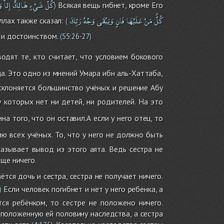
كُلُّ
شَيْءٍ
هَالِكٌ
إِلاَّ
و
Всякая вещь гибнет, кроме Его
)
كُلُّ
مَنْ
عَلَيْهَا
فَانٍ
وَيَبْقَى
وَجْهُ
رَبِّكَ
ллах также сказал:
(
й и достоинством.
(
55:26-27
)
одят те, кто считает, что условием бокового
а. Это одно из мнений Умара ибн аль-Хаттаба,
склоняется большинство учёных и решение Абу
 которых нет ни детей, ни родителей. На это
ина того, что он оставил.А если у него отец, то
ю всех учёных. То, что у него не должно быть
казывает вывод из этого аята. Ведь сестра не
ще ничего.
тся дочь и сестра, сестра не получает ничего.
Если человек погибнет и нет у него ребенка, а
)
ется ребёнком, то сестре не положено ничего.
 положенную ей половину наследства, а сестра