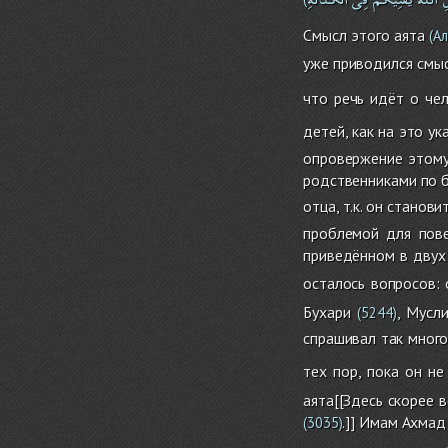
Смысл этого аята
(Ал
уже приводился смы
что речь идёт о чел
детей, как на это ук
опровержение этому
родственниками по б
отца, т.к. он станов
проблемой для пов
приведённом в двух 
осталось вопросов:
Бухари
, Мусл
(5244)
спрашивал так много
тех пор, пока он не
аята[[Здесь скорее в
.]] Имам Ахмад
(3035)