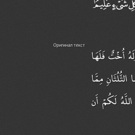
Оригинал текст
َهُ أُخْتٌ فَلَهَا
الثُّلُثَانِ مِمَّا
 اللَّهُ لَكُمْ أَن