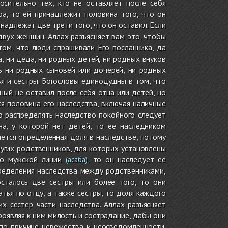
осительно тех, кто не оставляет после себя
ра, то ей принадлежит половина того, что он
ринадлежат две трети того, что он оставил. Если
двух женщин. Аллах разъясняет вам это, чтобы
том, что люди спрашивали Его посланника, да
ца, ни деда, ни родных детей, ни родных внуков
сь ни родных сыновей или дочерей, ни родных
ья и сестры. Богословы единодушны в том, что
ный не оставил после себя отца или детей, но
ся половина его наследства, включая наличные
о распределять наследство покойного следует
а, у которой нет детей, то ее наследником
ается определенная доля в наследстве, потому
ругих родственников, для которых установлены
по мужской линии
, то он наследует ее
(асаба)
пределения наследства между родственниками,
сталось две сестры или более того, то они
тья по отцу, а также сестры, то доля каждого
 сестер части наследства. Аллах разъясняет
роявляя к ним милость и сострадание, дабы они
по причине невежества и неосведомленности.