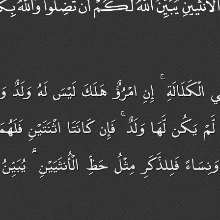
ي الْكَلَالَةِ ۚ إِنِ امْرُؤٌ هَلَكَ لَيْسَ لَهُ وَلَدٌ وَل
ْ يَكُن لَّهَا وَلَدٌ ۚ فَإِن كَانَتَا اثْنَتَيْنِ فَلَهُمَا 
نِسَاءً فَلِلذَّكَرِ مِثْلُ حَظِّ الْأُنثَيَيْنِ ۗ يُبَيِّنُ