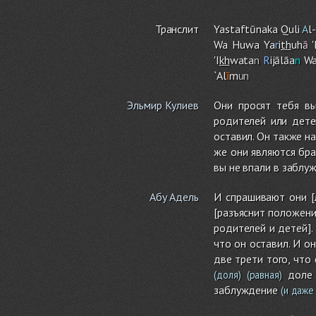
Транслит
Yastaftūnaka Quli
A
l
Wa Huwa Ya
r
i
th
uh
ā
'
'I
kh
wata
n
R
ijālāa
n
Wa
`Al
ī
m
un
Эльмир Кулиев
Они просят тебя вы
родителей или детей
оставил. Он также на
же они являются бра
вы не впали в заблу
Абу Адель
И спрашивают они [
[разъяснит положени
родителей и детей].
что он оставил. И он
две трети того, что 
доле 
(доля)
(равная)
заблуждение
(и даже