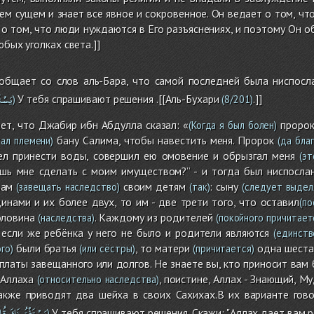
ем сущем и знает все явное и сокровенное. Он ведает о том, чт
 о том, что люди нуждаются в Его разъяснениях, и поэтому Он о
юбых уголках света.]]
общает со слов аль-Бара, что самой последней была ниспосл
يَسْت
У тебя спрашивают решения .[[Аль-Бухари
.]]
)
(8/201)
т, что Джабир ибн Абдулла сказал: «
проро
(Когда я был болен)
бану Cалима, чтобы навестить меня. Пророк
ал племени)
(да благ
лел принести воды, совершил ею омовение и обрызгал меня
(эт
шь мне сделать с моим имуществом?” - и тогда был ниспослан 
вам
своим детям
: сыну
(завещать наследство)
(так)
(следует выдел
нами и их более двух, то им - две трети того, что оставил
(по
оловина
. Каждому из родителей
(наследства)
(покойного причитает
 если же ребёнка у него не было и родители являются
(единств
были братья
, то матери
одна шеста
го)
(или сёстры)
(причитается)
латы завещанного или долгов. Не знаете вы, кто приносит вам 
 Аллаха
, поистине, Аллах - Знающий, М
(относительно наследства)
также приводят два шейха в своих Сахихах.В их варианте гово
يَسْتَفْتُونَكَ
قُل
У тебя спрашивают решения. Скажи: "Аллах дает вам 
)