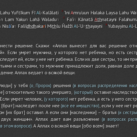
-Lah
u
Yuftīku
m
Fī
A
l-Kalālati
'Ini
A
m
ru'uun Halaka Laysa Lah
u
Wa
I
n
La
m
Yaku
n
Lahā Waladu
n
Fa'i
n
Kānatā
A
th
natayni Falahum
 Nis
ā
'a
n
Falil
dh
dh
aka
r
i Mi
th
lu Ĥažži
A
l-'U
n
th
ayayni
Yubayyinu
A
l-
нести решение. Скажи: «Аллах вынесет для вас решение отн
». Если умрет мужчина, у которого нет ребенка, но есть сест
следует ей, если у нее нет ребенка. Если их две сестры, то им п
тьями и сестрами, то мужчине принадлежит доля, равная доле 
ждение. Аллах ведает о всякой вещи.
люди] у тебя
решения
(о, Пророк)
(в вопросах распределения нас
е] относительно такого умершего,
оставил наследство 
(который)
 Если умрет человек,
нет ребенка, а есть у него сестр
(у которого)
 [брат] наследует после нее
, если у нее нет 
(все ее имущество)
он [их брат] оставил. А если они [наследники] – братья
(и сестры
двух женщин». Аллах дает вам разъяснение
(в вопросах расп
. А Аллах о всякой вещи [обо всем] знает!
 в этом вопросе)