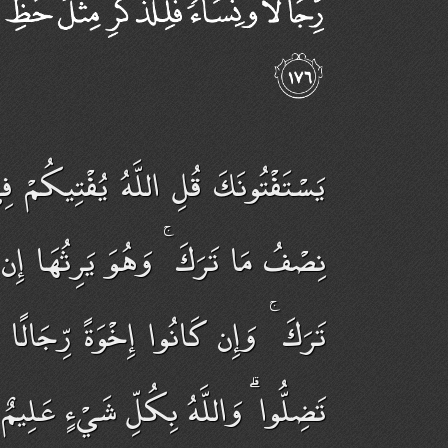
يَسْتَفْتُونَكَ قُلِ اللَّهُ يُفْتِيكُمْ فِ
نِصْفُ مَا تَرَكَ ۚ وَهُوَ يَرِثُهَا إِن لَّم
تَرَكَ ۚ وَإِن كَانُوا إِخْوَةً رِّجَالًا وَ
تَضِلُّوا ۗ وَاللَّهُ بِكُلِّ شَيْءٍ عَلِيمٌ