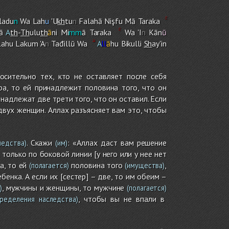
ladu
n
Wa Lah
u
'U
kh
tu
n
Falahā Nişfu Mā Taraka
ā
A
th
-
Th
ulu
th
ā
ni Mi
mm
ā Taraka
Wa 'I
n
Kān
ū
Lah
u
Laku
m
'A
n
Tađillū Wa
A
ll
ā
hu Bikulli
Sh
ay'in
осительно тех, кто не оставляет после себя
ра, то ей принадлежит половина того, что он
ринадлежат две трети того, что он оставил. Если
двух женщин. Аллах разъясняет вам это, чтобы
. Скажи
: «Аллах даст вам решение
ледства)
(им)
только по боковой линии [у него или у нее нет
а, то ей
половина того
,
(полагается)
(имущества)
ребенка. А если их [сестер] – две, то им обеим –
, мужчины и женщины, то мужчине
)
(полагается)
, чтобы вы не впали в
ределения наследства)