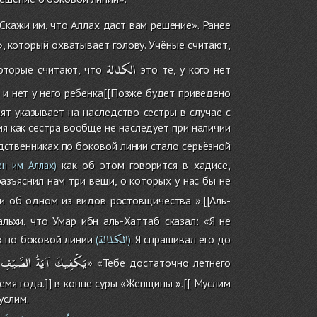
 Скажи им, что Аллах даст вам решение». Ранее
», который охватывает голову. Учёные считают,
الكلالة
которые считают, что
это те, у кого нет
 и нет у него ребенка[[Позже будет приведено
т указывает на наследство сестры в случае с
мя как сестра вообще не наследует при наличии
одственниках по боковой линии стало серьёзной
как об этом говорится в хадисе,
н им Аллах)
азъяснил нам три вещи, о которых у нас бы не
 и об одном из видов ростовщичества ».[[Аль-
льхи, что Умар ибн аль-Хаттаб сказал: «Я не
الكلالة
х по боковой линии
. Я спрашивал его до
(
)
يَكْفِيكَ
آيَةُ
الصَّيْفِ
» «Тебе достаточно летнего
ремя года.]] в конце суры «Женщины ».[[ Муслим
услим.