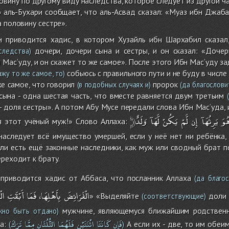
овину по другому виду наследства, которое следует из другой ч
о аль-Бухари сообщает, что аль-Асвад сказал: «Муаз ибн Джаба
а половину сестре».
и приводится хадис, в котором Хузайль ибн Шархабил сказал
дочери, дочери сына и сестры, и он сказал: «Дочер
следства)
 Мас‘уду, и он скажет то же самое». После этого Ибн Мас‘уду за
собьюсь с правильного пути и не буду в числе
ажу то же самое, то)
же самое, что говорил
пророк
(в подобных случаях и)
(да благослови
сына - одна шестая часть, что вместе равняется двум третьим
(
 - доля сестры». А потом Абу Мусе передали слова Ибн Мас‘уда, 
﴿ُوَ
يَرِثُهَآ
إِن
لَّمْ
يَكُنْ
لَّهَآ
я этот учёный муж!» Слово Аллаха:
 наследует всё имущество умершей, если у неё нет ни ребёнка, н
сли есть ещё законные наследники, как муж или сводный брат 
ереходит к брату.
 приводится хадис от Аббаса, что посланник Аллаха
(да благос
الْفَرَائِضَ
بِأَهْلِهَا،
فَمَا
أَبْقَتِ
ال
» «Выделяйте
доли н
(соответствующие)
мужчине, являющемуся ближайшим родствен
но быть отдано)
فَإِن
كَانَتَا
اثْنَتَيْنِ
فَلَهُمَا
الثُّلُثَانِ
مِمَّا
تَرَكَ
а:
А если их - две, то им обеим 
(
)