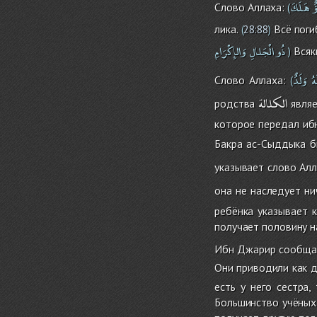
ٌ
هَلَكَ
Слово Аллаха:
(
лика.
Всё погиб
(
28:88
)
ذُو
الْجَلالِ
وَالإِكْرَامِ
Всяки
)
هُ
وَلَدٌ
Слово Аллаха:
(
الكلالة
родства
являе
которое передал иб
Бакра ас-Сыддыка б
указывает слово Алл
она не наследует нич
ребёнка указывает к
получает половину н
Ибн Джарир сообщает
Они приводили как 
есть у него сестра,
Большинство учёных 