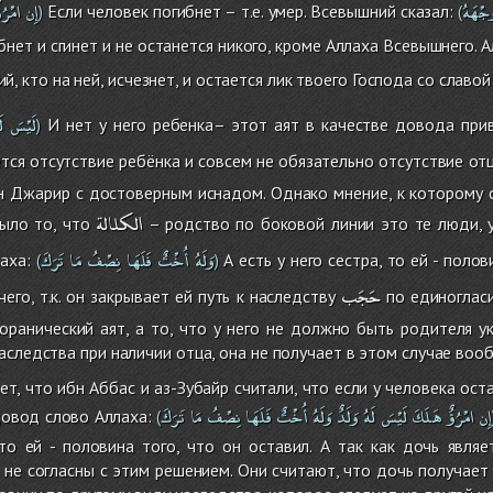
َجْهَهُ
إِن
امْرُؤ
Если человек погибнет – т.е. умер. Всевышний сказал:
)
(
нет и сгинет и не останется никого, кроме Аллаха Всевышнего. А
й, кто на ней, исчезнет, и остается лик твоего Господа со славо
لَيْسَ
لَ
И нет у него ребенка– этот аят в качестве довода прив
)
тся отсутствие ребёнка и совсем не обязательно отсутствие отц
н Джарир с достоверным иснадом. Однако мнение, к которому 
الكلالة
ыло то, что
– родство по боковой линии это те люди, у
وَلَهُ
أُخْتٌ
فَلَهَا
نِصْفُ
مَا
تَرَكَ
аха:
А есть у него сестра, то ей - полов
(
)
حَجَب
его, т.к. он закрывает ей путь к наследству
по единогласи
оранический аят, а то, что у него не должно быть родителя у
аследства при наличии отца, она не получает в этом случае вооб
, что ибн Аббас и аз-Зубайр считали, что если у человека остаё
إِن
امْرُؤٌ
هَلَكَ
لَيْسَ
لَهُ
وَلَدٌ
وَلَهُ
أُخْتٌ
فَلَهَا
نِصْفُ
مَا
تَرَكَ
довод слово Аллаха:
(
 то ей - половина того, что он оставил. А так как дочь явля
не согласны с этим решением. Они считают, что дочь получает