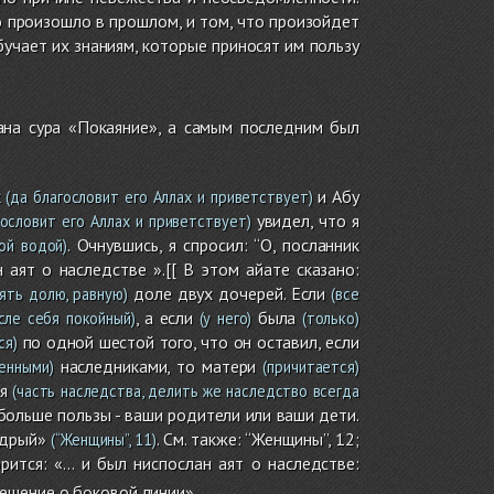
о произошло в прошлом, и том, что произойдет
бучает их знаниям, которые приносят им пользу
ана сура «Покаяние», а самым последним был
к
и Абу
(да благословит его Аллах и приветствует)
увидел, что я
ословит его Аллах и приветствует)
. Очнувшись, я спросил: “О, посланник
ой водой)
аят о наследстве ».[[ В этом айате сказано:
доле двух дочерей. Если
ять долю, равную)
(все
, а если
была
сле себя покойный)
(у него)
(только)
по одной шестой того, что он оставил, если
ся)
наследниками, то матери
енными)
(причитается)
я
(часть наследства, делить же наследство всегда
больше пользы - ваши родители или ваши дети.
удрый»
. См. также: “Женщины”, 12;
(“Женщины”, 11)
рится: «… и был ниспослан аят о наследстве:
решение о боковой линии».