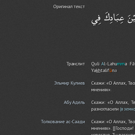
Оригинал текст
يْنَ عِبَادِكَ فِي
Транслит
Quli
A
l-Lahu
mm
a Fāţ
Ya
kh
talif
ū
n
a
Эльмир Кулиев
Скажи: «О Аллах, Тв
мнениях».
Абу Адель
Скажи: «О Аллах, Т
разногласили
(в земно
Толкование ас-Саади
Скажи: «О Аллах, Тв
мнениях». [[Господи
известно. Ты рассуд