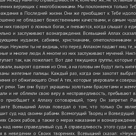
енних верующих с многобожниками. Мы поклоняемся только Тебе
раждения в Последней жизни. Они же приобщают к Тебе идоло
ершенно не обладают божественными качествами, и самым чу
ри них говорят о ложных богах, и гневаются, когда слышат о ед
ильно и заслуживают вознаграждения. Всевышний Аллах сказал
ующими иудаизм, сабиями, христианами, огнепоклонниками и
щи. Неужели ты не видишь, что перед Аллахом падают ниц те, кт
тные и многие люди. А многие из них заслуживают мучений. Никт
тупает так, как пожелает. Вот две тяжущиеся группы, которые 
овали, выкроят одеяния из Огня, а на головы им будут лить кипя
ваны железные палицы. Каждый раз, когда они захотят выбрать
чения от обжигающего Огня! А тех, которые уверовали и соверш
ут реки. Там они будут украшены золотыми браслетами и жемчу
вали и не облекли свою веру в несправедливость, пребывают 
кто приобщает к Аллаху сотоварищей, тому Он запретил Ра
аяте Всевышний Аллах поведал о том, что только Он являе
шит суд над своими рабами. Всемогущий Творец и Всеведущий 
иях Своих рабов, а также о мерах наказания и вознаграждения
ь над ними справедливый суд. А справедливость этого суда не
я в неведении о Своих творениях. Всевышний сказал: «Неуже