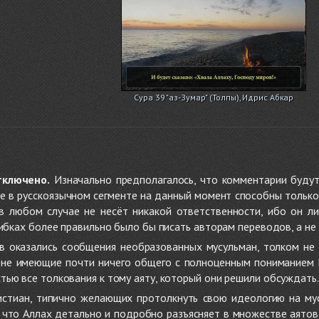
Сура 39 "аз-Зумар" (Толпы), Идрис Абкар
тключено.
Изначально предполагалось, что комментарии будут
не в русскоязычном сегменте на данный момент способны только
 в любом случае не несёт никакой ответственности, ибо он л
ибках более правильно было бы писать авторам переводов, а не 
 оказались сообщения необразованных мусульман, толком не
, не имеющие почти ничего общего с полноценным пониманием
ью все толкования к тому аяту, который они решили обсуждать.
стиан, типично желающих протолкнуть свою идеологию на мус
о, что Аллах детально и подробно разъясняет в множестве аято