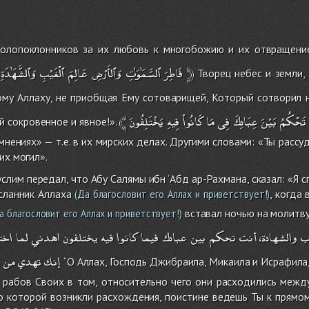
долопоклонников за их любовь к многобожию и их отвращени
وَٱلشَّهَٰدَةِ
ٱلْغَيْبِ
عَالِمَ
وَٱلأَرْضِ
ٱلسَّمَٰوَٰتِ
فَاطِرَ
﴿
Творец небес и земли, 
ому Аллаху, не приобщая Ему сотоварищей, Который сотворил н
﴾
يَخْتَلِفُونَ
فِيهِ
كَانُواْ
مَا
فِى
عِبَادِكَ
بَيْنَ
تَحْكُمُ
сокровенное и явное!».
мнениях» — т.е. в их мирских делах. Другими словами: «Ты расс
их могил».
слим передал, что Абу Салямы ибн ‘Абд ар-Рахмана, сказал: «Я с
сланник Аллаха
, когда
(Да благословит его Аллах и приветствует!)
вставал ночью на молитву
а благословит его Аллах и приветствует!)
ب
والشهادة،
أنت
تحكم
بين
عبادك
فيما
كانوا
فيه
يختلفون
اهدني
لما
اخت
إنك
تهدي
من
ت
‘‘О Аллах, Господь Джибраила, Микаила и Исрафила
 рабов Своих в том, относительно чего они расходились между
о которой возникли расхождения, поистине ведешь Ты к прямому