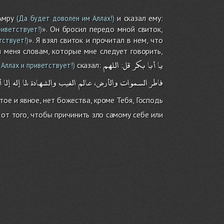
Амру
и сказал ему:
(Да будет доволен им Аллах!)
». Он бросил передо мной свиток,
иветствует!)
». Я взял свиток и прочитал в нем, что
тствует!)
 меня словам, которые мне следует говорить,
يا
أبا
بكر
قل
اللهم
сказал:
:
 Аллах и приветствует!)
فاطر
السموات
والأرض،
عالم
الغيب
والشهادة
،لا
إله
إلا
أ
ытое и явное, нет божества, кроме Тебя, Господь
 от того, чтобы причинить зло самому себе или