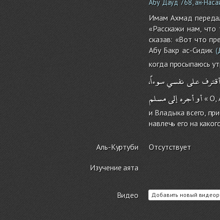
Абу Дауд 768, ан-Наса
Имам Ахмад передал
«Расскажи нам, что
сказав: «Вот что пр
Абу Бакр ас-Сидик
(Д
когда просыпаюсь ут
قترف
على
نفسي
سوءاً،
أو
أجره
إلى
مسلم
« О, 
и Владыка всего, пр
навлечь его на каког
Аль-Куртуби
Отсутствует
Изучение аята
Видео
Добавить новый видеор