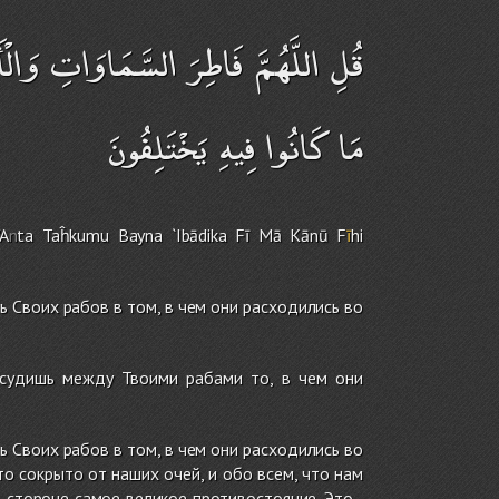
قُلِ اللَّهُمَّ فَاطِرَ السَّمَاوَاتِ وَال
مَا كَانُوا فِيهِ يَخْتَلِفُونَ
'A
n
ta
Taĥkumu Bayna `Ibādika Fī Mā Kānū F
ī
h
i
ь Своих рабов в том, в чем они расходились во
ссудишь между Твоими рабами то, в чем они
ь Своих рабов в том, в чем они расходились во
то сокрыто от наших очей, и обо всем, что нам
 стороне самое великое противостояние. Это -