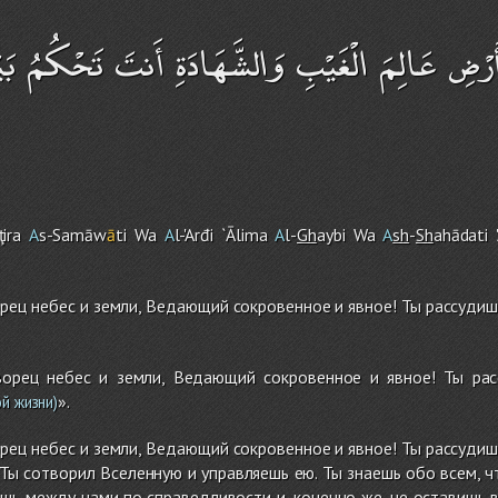
ْأَرْضِ عَالِمَ الْغَيْبِ وَالشَّهَادَةِ أَنتَ تَحْكُمُ بَ
i
r
a
A
s-Samāw
ā
ti Wa
A
l-'Arđi `Ālima
A
l-
Gh
aybi Wa
A
sh
-
Sh
ahādati 
орец небес и земли, Ведающий сокровенное и явное! Ты рассудиш
ворец небес и земли, Ведающий сокровенное и явное! Ты ра
».
й жизни)
орец небес и земли, Ведающий сокровенное и явное! Ты рассудиш
! Ты сотворил Вселенную и управляешь ею. Ты знаешь обо всем, ч
ишь между нами по справедливости и, конечно же, не оставишь в