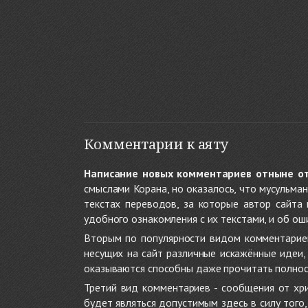
Комментарии к аяту
Написание новых комментариев отныне о
смыслами Корана, но оказалось, что мусульма
текстах переводов, за которые автор сайта
удобного ознакомления с их текстами, и об ош
Вторым по популярности видом комментариев
несущих на сайт различные искажённые идеи
оказываются способны даже прочитать полност
Третий вид комментариев - сообщения от хри
будет являться допустимым здесь в силу тог