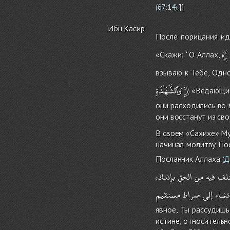
.]]
(
67:14
)
Ибн Касир
После порицания и
﴾
«Скажи: ‘‘О Аллах,
взываю к Тебе, Одн
وَٱلشَّهَٰدَةِ
﴿
«Ведающий 
они расходились во 
они восстанут из сво
В своем «Сахихе» Му
начинал молитву По
Посланник Аллаха
(Д
لف
فيه
من
الحق
بإذنك،
شاء
إلى
صراط
مستقيم
явное, Ты рассудишь
истине, относительн