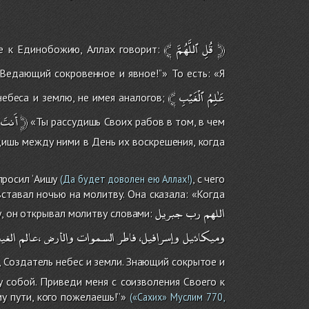
﴾
ٱللَّهُمَّ
قُلِ
﴿
е к Единобожию, Аллах говорит:
Ведающий сокровенное и явное!’’» То есть: «Я
﴾
ٱلْغَيْبِ
عَٰلِمُ
ебеса и землю, не имея аналогов;
أَنتَ
﴿
«Ты рассудишь Своих рабов в том, в чем
удишь между ними в День их воскрешения, когда
просил ‘Аишу
, с чего
(Да будет доволен ею Аллах!)
 вставал ночью на молитву. Она сказала: «Когда
اللهم
رب
جبريل
, он открывал молитву словами:
وميكائيل
وإسرافيل،
فاطر
السموات
والأرض
،عالم
الغي
, Создатель небес и земли. Знающий сокрытое и
 собой. Приведи меня с соизволения Своего к
 пути, кого пожелаешь!’’»
(«Сахих» Муслим 770,