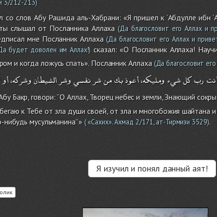
и 3/212-213)
 со слов Абу Рашида аль-Хабрани: «Я пришел к ‘Абдулле ибн ‘
 ты слышал от Посланника Аллаха
(Да благословит его Аллах и пр
едписал мне Посланник Аллаха
(Да благословит его Аллах и приве
сказал: «О Посланник Аллаха! Научи
а будет доволен им Аллах!)
ром и когда ложусь спать». Посланник Аллаха
(Да благословит его
نت
رب
كل
شيء
ومليكه،
أعوذ
بك
من
شر
نفسي
وشر
الشيطان
وشركه،
أو
أ
Абу Бакр, говори: ‘‘О Аллах, Творец небес и земли, Знающий сокр
ибегаю к Тебе от зла души своей, от зла и многобожия шайтана и
о-нибудь мусульманина’’»
.
( «Сахих». Ахмад 2/171, ат-Тирмизи 3529)
Я изучил и понял данный аят!
олик