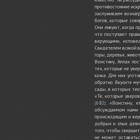
противостояние искр
заслуживаем вознаг
богов, которые сов
Они ликуют, когда п
что поступают прав
верующими, исповед
Свидетелем всякой ве
горы, деревья, живо
Воистину, Аллах пос
тех, которые не увер
кожа. Для них угото
обратно. Вкусите му
сады, в которых тек
«Те, которые уверо
; «Воистину, 
(
6:82
)
обсуждаемом нами 
происходящем и вер
добрых и злых деян
того, чтобы свершит
не может оставатьс