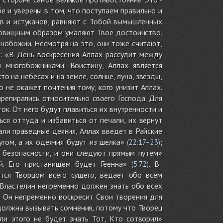
 и уверены в том, что поступаем правильно и
в и истуканов, равняют с Тобой вымышленных
довищным образом умаляют Твое достоинство.
инобожии. Несмотря на это, они тоже считают,
: «В День воскресения Аллах рассудит между
 многобожниками. Воистину, Аллах является
о на небесах и на земле, солнце, луна, звезды,
о не окажет почтения тому, кого унизит Аллах.
препирались относительно своего Господа. Для
ток. От него будут плавиться их внутренности и
ся оттуда и избавиться от печали, их вернут
али праведные деяния, Аллах введет в Райские
гом, а их одеяния будут из шелка»
;
(
22:17
–23)
в безопасности, и они следуют прямым путем»
й. Его пристанищем будет Геенна»
. В
(
5:72
)
тся Творцом всего сущего, ведает обо всем
Властелин непременно должен знать обо всех
. Он непременно воскресит Свои творения для
 должна вызывать сомнения, потому что Творец
ли этого не будет знать Тот, Кто сотворил»