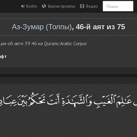
Войти
Благие проекты
Видео
Аз-Зумар (Толпы)
, 46-й аят из 75
я об аяте 39:46 на Quranic Arabic Corpus
ифт