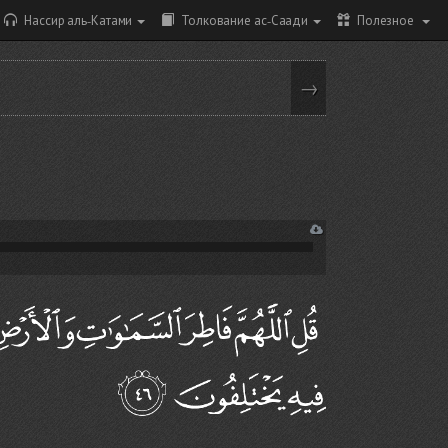
Нассир аль-Катами
Толкование ас-Саади
Полезное
→