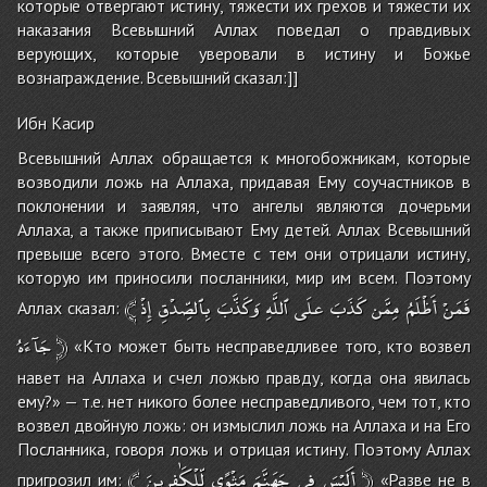
которые отвергают истину, тяжести их грехов и тяжести их
наказания Всевышний Аллах поведал о правдивых
верующих, которые уверовали в истину и Божье
вознаграждение. Всевышний сказал:]]
Ибн Касир
Всевышний Аллах обращается к многобожникам, которые
возводили ложь на Аллаха, придавая Ему соучастников в
поклонении и заявляя, что ангелы являются дочерьми
Аллаха, а также приписывают Ему детей. Аллах Всевышний
превыше всего этого. Вместе с тем они отрицали истину,
которую им приносили посланники, мир им всем. Поэтому
﴾
إِذْ
بِٱلصِّدْقِ
وَكَذَّبَ
ٱللَّهِ
علَى
كَذَبَ
مِمَّن
أَظْلَمُ
فَمَنْ
Аллах сказал:
جَآءَهُ
﴿
«Кто может быть несправедливее того, кто возвел
навет на Аллаха и счел ложью правду, когда она явилась
ему?» — т.е. нет никого более несправедливого, чем тот, кто
возвел двойную ложь: он измыслил ложь на Аллаха и на Его
Посланника, говоря ложь и отрицая истину. Поэтому Аллах
﴾
لِّلْكَٰفِرِينَ
مَثْوًى
جَهَنَّمَ
فِى
أَلَيْسَ
﴿
пригрозил им:
«Разве не в