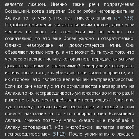
является лжецом. Именно такие речи подразумевал
Всевышний, когда запретил Своим рабам наговаривать на
Аллаха то, о чем у них нет никакого знания
.
(см.
7:33
)
Подобное поведение является великим грехом, даже если
человек не знает об этом. Если же он делает это
сознательно, то это еще более ужасно и отвратительно.
Однако неверующие не довольствуются этим. Они
объявляют ложью истину, а что может быть хуже того, что
человек отвергает истину, которая подтверждается ясными
доказательствами и знамениями?! Неверующие отвергают
истину после того, как убеждаются в своей неправоте, и с
их стороны это является величайшей несправедливостью.
Если же они наряду с этим осмеливаются наговаривать на
Аллаха, то их несправедливость умножается во много раз. И
разве не в Аду местопребывание неверующих? Воистину,
туда попадут только самые несчастные, и каждый из них
понесет наказание за то, что попирал права Всевышнего
Аллаха. Именно поэтому Аллах сказал: «Не приобщай к
Аллаху сотоварищей, ибо многобожие является великой
несправедливостью»
. После упоминания о лжецах,
(
31:13
)