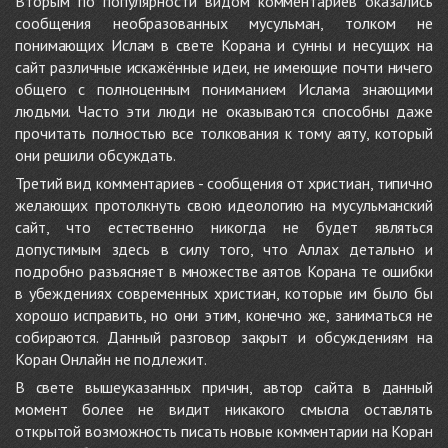
Вторым по популярности видом комментариев оказались
сообщения необразованных мусульман, толком не
понимающих Ислам в свете Корана и сунны и несущих на
сайт различные искажённые идеи, не имеющие почти ничего
общего с полноценным пониманием Ислама знающими
людьми. Часто эти люди не оказываются способны даже
прочитать полностью все толкования к тому аяту, который
они решили обсуждать.
Третий вид комментариев - сообщения от христиан, типично
желающих протолкнуть свою идеологию на мусульманский
сайт, что естественно никогда не будет являться
допустимым здесь в силу того, что Аллах детально и
подробно разъясняет в множестве аятов Корана те ошибки
в убеждениях современных христиан, которые им было бы
хорошо исправить, но они этим, конечно же, заниматься не
собираются. Данный разговор закрыт и обсуждениям на
Коран Онлайн не подлежит.
В свете вышеуказанных причин, автор сайта в данный
момент более не видит никакого смысла оставлять
открытой возможность писать новые комментарии на Коран