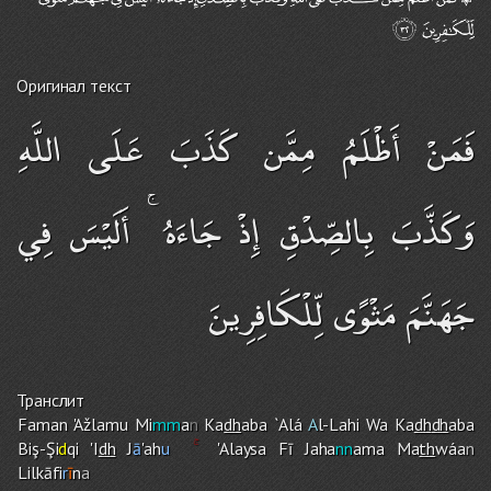
Оригинал текст
فَمَنْ أَظْلَمُ مِمَّن كَذَبَ عَلَى اللَّهِ
وَكَذَّبَ بِالصِّدْقِ إِذْ جَاءَهُ ۚ أَلَيْسَ فِي
جَهَنَّمَ مَثْوًى لِّلْكَافِرِينَ
Транслит
Faman 'Ažlamu Mi
mm
a
n
Ka
dh
aba `Alá
A
l-Lah
i
Wa Ka
dh
dh
aba
Biş-Şi
d
qi 'I
dh
J
ā
'ah
u
'Alaysa Fī Jaha
nn
ama Ma
th
wáa
n
Lilkāfi
r
ī
n
a