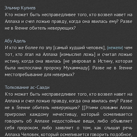
Эльмир Кулиев
Кто может быть несправедливее того, кто возвел навет на
Аллаха и счел ложью правду, когда она явилась ему? Разве
не в Геенне обитель неверующих?
Абу Адель
И кто же более по злу [самый худший человек],
чем
(нежели)
тот, кто лгал на Аллаха [измыслил ложь] и считал ложью
истину, когда она явилась [не уверовал в Истину, которая
была ниспослана пророку Мухаммаду]. Разве не в Геенне
местопребывание для неверных?
Толкование ас-Саади
Кто может быть несправедливее того, кто возвел навет на
Аллаха и счел ложью правду, когда она явилась ему? Разве
не в Геенне обитель неверующих? [[Этими словами Аллах
пригрозил каждому нечестивцу, который осмеливается
говорить об Аллахе недостойные вещи, либо объявляет
себя пророком, либо заявляет о том, как слышал речь
Аллаха. Человек, который осмеливается говорить подобное,