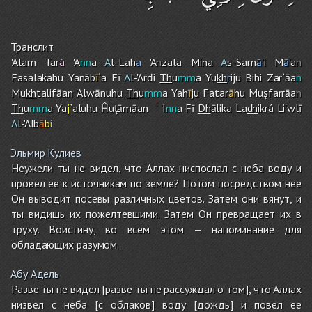
Транслит
'Ala
m
Tar
á
'A
nn
a
A
l-Lah
a
'A
n
zala Mina
A
s-Sam
ā
'i M
ā
'a
n
Fasalakah
u
Yanāb
ī
`a Fī
A
l-'Arđi
Th
u
mm
a Yu
kh
r
iju Bih
i
Zar`āa
n
Mu
kh
talifāan 'Alwānuh
u
Th
u
mm
a Yah
ī
ju Fatar
ā
h
u
Muşfarrāa
n
Th
u
mm
a Ya
j
`aluhu Ĥuţāmāan
'I
nn
a Fī
Dh
ālika La
dh
ikrá Li'wlī
A
l-'Alb
ā
b
i
Эльмир Кулиев
Неужели ты не видел, что Аллах ниспослал с неба воду и
провел ее к источникам по земле? Потом посредством нее
Он выводит посевы различных цветов. Затем они вянут, и
ты видишь их пожелтевшими. Затем Он превращает их в
труху. Воистину, во всем этом — напоминание для
обладающих разумом.
Абу Адель
Разве ты не видел [разве ты не рассуждал о том], что Аллах
низвел с неба [с облаков] воду [дождь] и повел ее