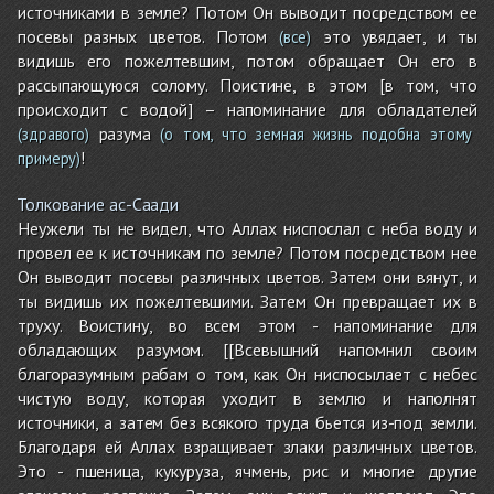
источниками в земле? Потом Он выводит посредством ее
посевы разных цветов. Потом
это увядает, и ты
(все)
видишь его пожелтевшим, потом обращает Он его в
рассыпающуюся солому. Поистине, в этом [в том, что
происходит с водой] – напоминание для обладателей
разума
(здравого)
(о том, что земная жизнь подобна этому
!
примеру)
Толкование ас-Саади
Неужели ты не видел, что Аллах ниспослал с неба воду и
провел ее к источникам по земле? Потом посредством нее
Он выводит посевы различных цветов. Затем они вянут, и
ты видишь их пожелтевшими. Затем Он превращает их в
труху. Воистину, во всем этом - напоминание для
обладающих разумом. [[Всевышний напомнил своим
благоразумным рабам о том, как Он ниспосылает с небес
чистую воду, которая уходит в землю и наполнят
источники, а затем без всякого труда бьется из-под земли.
Благодаря ей Аллах взращивает злаки различных цветов.
Это - пшеница, кукуруза, ячмень, рис и многие другие