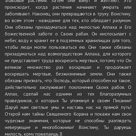
злаковые растения. Затем они вянут и желтеют. Это
происходит, когда растения начинают умирать или
заболевают. Наконец, они превращаются в труху. Воистину,
во всем этом - назидание для тех, кто обладает разумом.
Они обязаны призадуматься над милостью Аллаха и Его
божественной заботе о Своих рабах. Он ниспосылает с
небес воду и хранит ее в подземных хранилищах для того,
чтобы люди могли пользоваться ею. Они также обязаны
призадуматься над всемогуществом Аллаха, для которого
не представляет труда воскресить мертвых, потому что Он
великое множество раз воскрешал и продолжает
воскрешать мертвые, безжизненные земли. Они также
обязаны признать, что Господь, который способен на такое,
действительно заслуживает поклонения Своих рабов. О
Аллах, сделай нас одними из тех благоразумных
праведников, о которых Ты упомянул в своем Писании!
Даруй нам светлые умы и наставь нас на прямой путь!
Открой нам тайны Священного Корана и покажи нам свои
чудесные знамения, которые не способны разглядеть
неверующие и многобожники! Воистину, Ты даруешь
милость, кому пожелаешь.]]