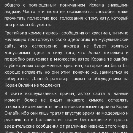
общего с полноценным пониманием Ислама знающими
людьми. Часто эти люди не оказываются способны даже
прочитать полностью все толкования к тому аяту, который
они решили обсуждать.
Третий вид комментариев - сообщения от христиан, типично
желающих протолкнуть свою идеологию на мусульманский
сайт, что естественно никогда не будет являться
допустимым здесь в силу того, что Аллах детально и
подробно разъясняет в множестве аятов Корана те ошибки
в убеждениях современных христиан, которые им было бы
хорошо исправить, но они этим, конечно же, заниматься не
собираются. Данный разговор закрыт и обсуждениям на
Коран Онлайн не подлежит.
В свете вышеуказанных причин, автор сайта в данный
момент более не видит никакого смысла оставлять
открытой возможность писать новые комментарии на Коран
Онлайн, ибо они лишь тратят впустую время на модерацию и
реакцию на в большинстве своём бестолковые и просто
вредительские сообщения от различных невежд этого мира.
Изучайте внимательно толкования известных учёных,