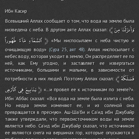
Ибн Касир
Всевышний Аллах сообщает о том, что вода на землю была
﴾
مِنَ
وَأَنزَلْنَا
низведена с неба. В другом аяте Аллах сказал:
طَهُوراً
مَآءً
ٱلسَّمَآءِ
﴿
«Мы ниспосылаем с неба чистую и
очищающую воду»
. Аллах ниспосылает с
(
Сура 25, аят 48
)
небес воду, которая уходит в землю, Он распределяет ее по
ней, как Ему угодно, и заставляет ее извергаться
источниками, большими и малыми, в зависимости от
﴾
فَسَلَكَهُ
потребности в них людей. Поэтому Аллах сказал:
ٱلأَرْضِ
فِى
يَنَابِيعَ
﴿
«...и провел ее к источникам по земле?».
Ибн ‘Аббас сказал: «Вся вода на земле была излита с неба.
Но недра земли изменяют ее, и из соленой она
превращается в пресную». Аш-Ша’би и Са’ид ибн Джубайр
также утверждали, что первоисточником воды на земле
является небо. Са’ид ибн Джубайр сказал, что источником
ее являются снега на вершинах гор, которые опускаются в