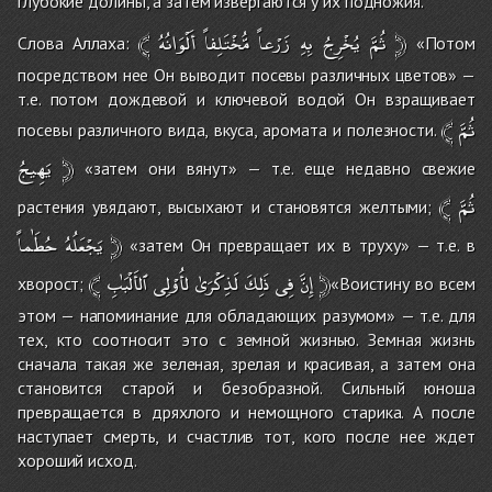
глубокие долины, а затем извергаются у их подножия.
﴾
أَلْوَانُهُ
مُّخْتَلِفاً
زَرْعاً
بِهِ
يُخْرِجُ
ثُمَّ
﴿
Слова Аллаха:
«Потом
посредством нее Он выводит посевы различных цветов» —
т.е. потом дождевой и ключевой водой Он взращивает
﴾
ثُمَّ
посевы различного вида, вкуса, аромата и полезности.
يَهِيجُ
﴿
«затем они вянут» — т.е. еще недавно свежие
﴾
ثُمَّ
растения увядают, высыхают и становятся желтыми;
حُطَٰماً
يَجْعَلُهُ
﴿
«затем Он превращает их в труху» — т.е. в
﴾
ٱلأَلْبَٰبِ
لأُوْلِى
لَذِكْرَىٰ
ذَلِكَ
فِى
إِنَّ
﴿
хворост;
«Воистину во всем
этом — напоминание для обладающих разумом» — т.е. для
тех, кто соотносит это с земной жизнью. Земная жизнь
сначала такая же зеленая, зрелая и красивая, а затем она
становится старой и безобразной. Сильный юноша
превращается в дряхлого и немощного старика. А после
наступает смерть, и счастлив тот, кого после нее ждет
хороший исход.