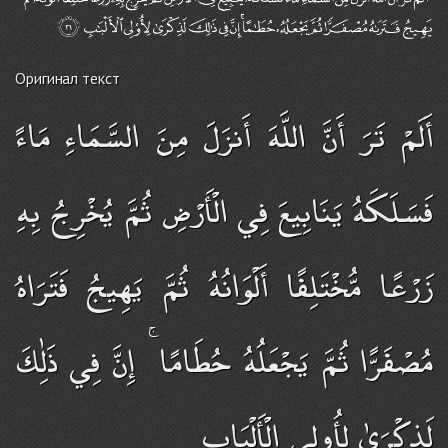
Оригинал текст
أَلَمْ تَرَ أَنَّ اللَّهَ أَنزَلَ مِنَ السَّمَاءِ مَاءً
فَسَلَكَهُ يَنَابِيعَ فِي الْأَرْضِ ثُمَّ يُخْرِجُ بِهِ
زَرْعًا مُّخْتَلِفًا أَلْوَانُهُ ثُمَّ يَهِيجُ فَتَرَاهُ
مُصْفَرًّا ثُمَّ يَجْعَلُهُ حُطَامًا ۚ إِنَّ فِي ذَٰلِكَ
لَذِكْرَىٰ لِأُولِي الْأَلْبَابِ