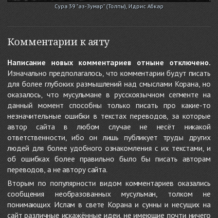
Сура 39 "аз-Зумар" (Толпы), Идрис Абкар
Комментарии к аяту
Написание новых комментариев отныне отключено.
Изначально предполагалось, что комментарии будут писать
для более глубоких размышлений над смыслами Корана, но
оказалось, что мусульмане в русскоязычном сегменте на
данный момент способны только писать про какие-то
незначительные ошибки в текстах переводов, за которые
автор сайта в любом случае не несёт никакой
ответственности, ибо он лишь публикует труды других
людей для более удобного ознакомления с их текстами, и
об ошибках более правильно было бы писать авторам
переводов, а не автору сайта.
Вторым по популярности видом комментариев оказались
сообщения необразованных мусульман, толком не
понимающих Ислам в свете Корана и сунны и несущих на
сайт различные искажённые идеи, не имеющие почти ничего