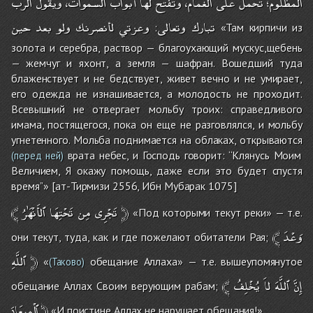
المظلوم؛
تحمل
على
الغمام،
وتفتح
لها
أبواب
السموات،
ويقول
الرب
تبارك
وتعالى
وعزتي
لأنصرنك
ولو
بعد
حين
:
«Там кирпичи из
золота и серебра, раствор — благоухающий мускус,щебень
— жемчуг и яхонт, а земля — шафран. Вошедший туда
блаженствует и не бедствует, живет вечно и не умирает,
его одежда не изнашивается, а молодость не проходит.
Всевышний не отвергает мольбу троих: справедливого
имама, постящегося, пока он еще не разговлялся, и мольбу
угнетенного. Мольба поднимается на облаках, открываются
врата небес, и Господь говорит: ‘‘Клянусь Моим
(перед ней)
Величием, Я окажу помощь, даже если это будет спустя
время’’» [ат-Тирмизи 2556, Ибн Мубарак 1075]
﴾
ٱلأَنْهَٰرُ
تَحْتِهَا
مِن
تَجْرِى
﴿
«Под которыми текут реки» — т.е.
﴾
وَعْدَ
они текут, туда, как и где пожелают обитатели Рая;
ٱللَّهِ
﴿
«
обещание Аллаха» — т.е. вышеупомянутое
(Таково)
﴾
يُخْلِفُ
لاَ
ٱللَّهَ
إِنَّ
обещание Аллах Своим верующим рабам;
ٱلْمِيعَادَ
﴿
«И поистине Аллах не нарушает обещания!»