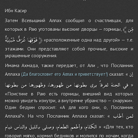
Ибн Касир
Затем Всевышний Аллах сообщил о счастливцах, для
﴾
مِّن
которых в Раю уготованы высокие дворцы — горницы,
مَّبْنِيَّةٌ
غُرَفٌ
فَوْقِهَا
﴿
«расположенные одна над другой» — т.е.
этажами. Они представляют собой прочные, высокие и
украшенные сооружения.
Имама Ахмада, также передает, от Али , что Посланник
إن
Аллаха
сказал: «
(Да благословит его Аллах и приветствует!)
في
الجنة
لغرفاً
يرى
بطونها
من
ظهورها،
وظهورها
من
بطونها
»
«Поистине в Раю есть горницы, внешний вид которых
можно увидеть изнутри, а внутренне убранство — снаружи».
Один бедуин спросил: «А для кого они, о, Посланник
لمن
أطاب
Аллаха?». На что Посланник Аллаха сказал: «
الكلام،
وأطعم
الطعام،
وصلى
بالليل
والناس
نيام
» «Для тех, кто
говорил мягко, кормил бедняков и молился по ночам, когда