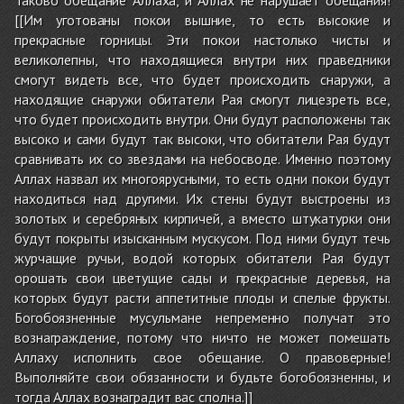
[[Им уготованы покои вышние, то есть высокие и
прекрасные горницы. Эти покои настолько чисты и
великолепны, что находящиеся внутри них праведники
смогут видеть все, что будет происходить снаружи, а
находящие снаружи обитатели Рая смогут лицезреть все,
что будет происходить внутри. Они будут расположены так
высоко и сами будут так высоки, что обитатели Рая будут
сравнивать их со звездами на небосводе. Именно поэтому
Аллах назвал их многоярусными, то есть одни покои будут
находиться над другими. Их стены будут выстроены из
золотых и серебряных кирпичей, а вместо штукатурки они
будут покрыты изысканным мускусом. Под ними будут течь
журчащие ручьи, водой которых обитатели Рая будут
орошать свои цветущие сады и прекрасные деревья, на
которых будут расти аппетитные плоды и спелые фрукты.
Богобоязненные мусульмане непременно получат это
вознаграждение, потому что ничто не может помешать
Аллаху исполнить свое обещание. О правоверные!
Выполняйте свои обязанности и будьте богобоязненны, и
тогда Аллах вознаградит вас сполна.]]