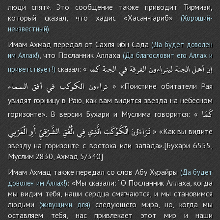
люди спят». Это сообщение также приводит Тирмизи,
который сказал, что хадис «Хасан-гариб»
(Хороший-
неизвестный)
Имам Ахмад передал от Сахля ибн Сада
(Да будет доволен
, что Посланник Аллаха
им Аллах!)
(Да благословит его Аллах и
إن
أهل
الجنة
ليتراءون
الغرفة
في
الجنة
كما
сказал: «
приветствует!)
تراءون
الكوكب
في
أفق
السماء
» «Поистине обитатели Рая
увидят горницу в Раю, как вам видится звезда на небесном
كَمَا
горизонте». В версии Бухари и Муслима говорится: «
تَرَاءَوْنَ
الْكَوْكَبَ
الَّذِي
فِي
الُْفُقِ
الشَّرْقِيِّ
أَوِ
الْغَرْبِي
» «Как вы видите
звезду на горизонте с востока или запада».[Бухари 6555,
Муслим 2830, Ахмад 5/340]
Имам Ахмад также передал со слов Абу Хурайры
(Да будет
: «Мы сказали: ‘‘О Посланник Аллаха, когда
доволен им Аллах!)
мы видим тебя, наши сердца смягчаются, и мы становимся
людьми
следующего мира, но, когда мы
(живущими для)
оставляем тебя, нас привлекает этот мир и наши