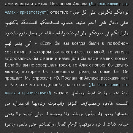
домочадцы и дети». Посланник Аллаха
(Да благословит его
لو
أنكم
تكونون
على
كل
حال
ответил: «
Аллах и приветствует!)
على
الحال
التي
أنتم
عليها
عندي،
لصافحتكم
الملائكة
بأكفهم،
ولزارتكم
في
بيوتكم،
ولو
لم
تذنبوا،
لجاء
الله
عز
وجل
بقوم
يذنبون
كي
يغفر
لهم
» «Если бы вы всегда были в подобном
состоянии, в котором вы находитесь со мной, то ангелы
здоровались бы с вами и навещали бы вас в ваших домах.
Если бы вы не совершали грехи, то Аллах привел бы других
людей, которые бы совершали грехи, которые бы Он
прощал». Мы спросили: «О, Посланник Аллаха, расскажи нам
о Рае, из чего он сделан?», на что он
(Да благословит его
لبنة
ذهب،
ولبنة
فضة،
وملاطها
сказал:
Аллах и приветствует!)
المسك
الأذفر،
وحصباؤها
اللؤلؤ
والياقوت
وترابها
الزعفران،
من
يدخلها
ينعم
ولا
يبأس،
ويخلد
ولا
يموت،
لا
تبلى
ثيابه،
ولا
يفنى
شبابه،
ثلاث
لا
ترد
دعوتهم
الإمام
العادل،
والصائم
حتى
يفطر،
ودعوة
: