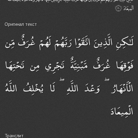
Оригинал текст
لَـٰكِنِ الَّذِينَ اتَّقَوْا رَبَّهُمْ لَهُمْ غُرَفٌ مِّن
فَوْقِهَا غُرَفٌ مَّبْنِيَّةٌ تَجْرِي مِن تَحْتِهَا
الْأَنْهَارُ ۖ وَعْدَ اللَّهِ ۖ لَا يُخْلِفُ اللَّهُ
الْمِيعَادَ
Транслит