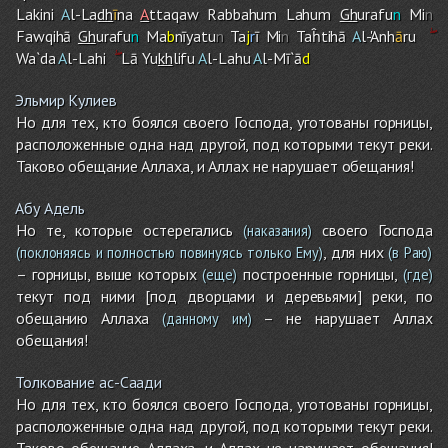
Lakini
A
l-La
dh
ī
na
A
ttaqaw Rabbahu
m
Lahu
m
Gh
urafu
n
Mi
n
Fawqihā
Gh
urafu
n
Ma
b
nīyatu
n
Ta
j
r
ī Mi
n
Taĥtihā
A
l-'Anh
ā
ru
Wa`da
A
l-Lahi
Lā Yu
kh
lifu
A
l-Lahu
A
l-Mī`ā
d
Эльмир Кулиев
Но для тех, кто боялся своего Господа, уготованы горницы,
расположенные одна над другой, под которыми текут реки.
Таково обещание Аллаха, и Аллах не нарушает обещания!
Абу Адель
Но те, которые остерегались
своего Господа
(наказания)
, для них
(поклоняясь и полностью повинуясь только Ему)
(в Раю)
– горницы, выше которых
построенные горницы,
(еще)
(где)
текут под ними [под дворцами и деревьями] реки, по
обещанию Аллаха
– не нарушает Аллах
(данному им)
обещания!
Толкование ас-Саади
Но для тех, кто боялся своего Господа, уготованы горницы,
расположенные одна над другой, под которыми текут реки.
Таково обещание Аллаха, и Аллах не нарушает обещания!