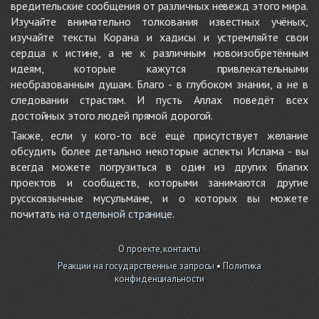
вредительские сообщения от различных невежд этого мира.
Изучайте внимательно толкования известных учёных,
изучайте тексты Корана и хадисы и устремляйте свои
сердца к истине, а не к различным новоизобретённым
идеям, которые кажутся привлекательными
необразованным душам. Благо - в глубоком знании, а не в
следовании страстям. И пусть Аллах поведёт всех
достойных этого людей прямой дорогой.
Также, если у кого-то всё ещё присутствует желание
обсудить более детально некоторые аспекты Ислама - вы
всегда можете погрузиться в один из других благих
проектов и сообществ, которыми занимаются другие
русскоязычные мусульмане, и о которых вы можете
почитать
на отдельной странице
.
О проекте, контакты
Реакции на государственные запросы
•
Политика
конфиденциальности