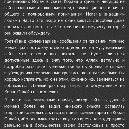
понимающих Ислам в свете Корана и сунны и несущих на
сайт различные искажённые идеи, не имеющие почти ничего
общего с полноценным пониманием Ислама знающими
людьми. Часто эти люди не оказываются способны даже
прочитать полностью все толкования к тому аяту, который
они решили обсуждать.
Третий вид комментариев - сообщения от христиан, типично
желающих протолкнуть свою идеологию на мусульманский
сайт, что естественно никогда не будет являться
допустимым здесь в силу того, что Аллах детально и
подробно разъясняет в множестве аятов Корана те ошибки
в убеждениях современных христиан, которые им было бы
хорошо исправить, но они этим, конечно же, заниматься не
собираются. Данный разговор закрыт и обсуждениям на
Коран Онлайн не подлежит.
В свете вышеуказанных причин, автор сайта в данный
момент более не видит никакого смысла оставлять
открытой возможность писать новые комментарии на Коран
Онлайн, ибо они лишь тратят впустую время на модерацию и
реакцию на в большинстве своём бестолковые и просто