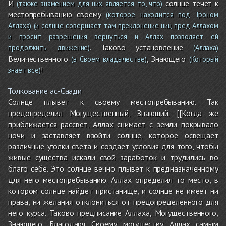
И
солнце течет к
(также знамением для них является то, что)
местопребыванию своему
(которое находится под Троном
Аллаха)
(и солнце совершает там преклонение ниц пред Аллахом
и просит разрешения вернуться и Аллах позволяет ей
. Таково установление
продолжить движение)
(Аллаха)
Величественного
, Знающего
(в Своем владычестве)
(Который
!
знает все)
Толкование ас-Саади
Солнце плывет к своему местопребыванию. Так
предопределил Могущественный, Знающий. [[Когда же
приближается рассвет, Аллах снимает с земли покрывало
ночи и заставляет взойти солнце, которое освещает
различные уголки света и создает условия для того, чтобы
живые существа искали свой заработок и трудились во
благо себе. Это солнце вечно плывет к предназначенному
для него местопребыванию. Аллах определил то место, в
котором солнце найдет пристанище, и солнце не имеет ни
права, ни желания отклониться от предопределенного для
него курса. Таково предписание Аллаха, Могущественного,
Знающего. Благодаря Своему могуществу Аллах самым