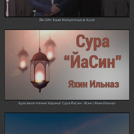
ЙА СИН. Raad Mohammad al Kurdi
Красивое чтение Корана! Сура ЙаСин - Ясин | Яхин Ильназ