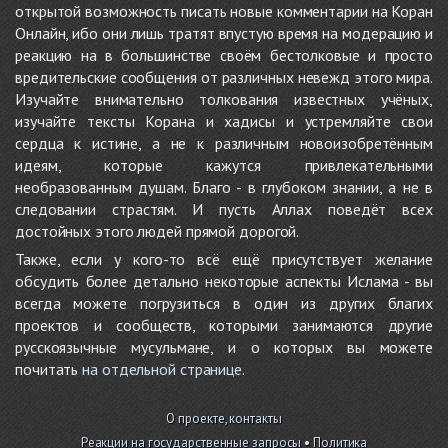
открытой возможность писать новые комментарии на Коран
Онлайн, ибо они лишь тратят впустую время на модерацию и
реакцию на в большинстве своём бестолковые и просто
вредительские сообщения от различных невежд этого мира.
Изучайте внимательно толкования известных учёных,
изучайте тексты Корана и хадисы и устремляйте свои
сердца к истине, а не к различным новоизобретённым
идеям, которые кажутся привлекательными
необразованным душам. Благо - в глубоком знании, а не в
следовании страстям. И пусть Аллах поведёт всех
достойных этого людей прямой дорогой.
Также, если у кого-то всё ещё присутствует желание
обсудить более детально некоторые аспекты Ислама - вы
всегда можете погрузиться в один из других благих
проектов и сообществ, которыми занимаются другие
русскоязычные мусульмане, и о которых вы можете
почитать
на отдельной странице
.
О проекте, контакты
Реакции на государственные запросы
•
Политика