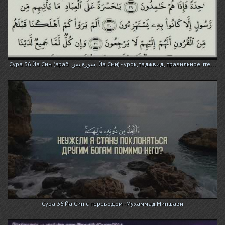
Сура 36 Йа Син (араб. سورة يس, Йа Син) - урок, таджвид, правильное чте...
Сура 36 Йа Син с переводом - Мухаммад Миншави