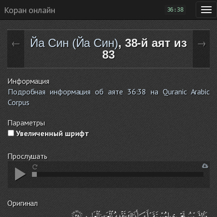
Коран онлайн
36:38
Йа Син (Йа Син)
, 38-й аят из
←
→
83
Информация
Подробная информация об аяте 36:38 на Quranic Arabic
Corpus
Параметры
Увеличенный шрифт
Прослушать
Оригинал