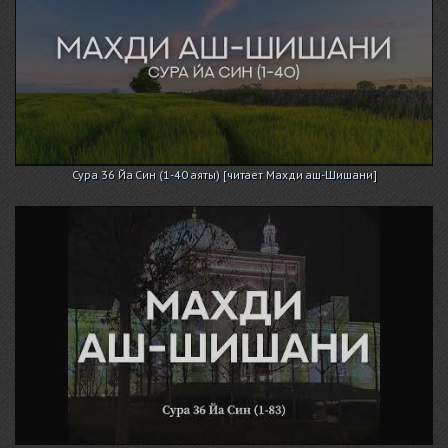
Сура 36 Йа Син (1-40 аяты) [читает Махди аш-Шишани]