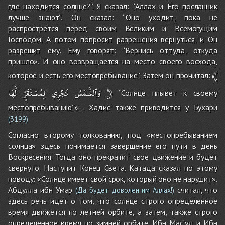
где находится солнце?”. Я сказал: “Аллах и Его посланник
лучше знают”. Он сказал: “Оно уходит, пока не
распрострется перед своим Великим и Всемогущим
Господом. А потом попросит разрешения вернуться, и Он
разрешит ему. Ему говорят: “Вернись оттуда, откуда
пришло». И оно возвращается на место своего восхода,
﴾
которое и есть его местопребывание”. Затем он прочитал:
لَّهَا
لِمُسْتَقَرٍّ
تَجْرِي
وَٱلشَّمْسُ
﴿
“Солнце плывет к своему
местопребыванию”» . Хадис также приводится у Бухари
(3199)
Согласно второму толкованию, под «местопребыванием
солнца» здесь понимается завершение его пути в день
Воскресения. Тогда оно прекратит свое движение и будет
свернуто. Наступит Конец Света. Катада сказал по этому
поводу: «Солнце имеет свой срок, который оно не нарушит».
Абдулла ибн Умар
считал, что
(Да будет доволен им Аллах!)
здесь речь идет о том, что солнце строго определенное
время движется по летней орбите, а затем, также строго
определенное время по зимней орбите. Ибн Мас’уд и Ибн