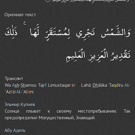
Оригинал текст
وَالشَّمْسُ تَجْرِي لِمُسْتَقَرٍّ لَّهَا ۚ ذَٰلِكَ
تَقْدِيرُ الْعَزِيزِ الْعَلِيمِ
Транслит
Wa
A
sh
-
Sh
a
m
su Ta
j
r
ī Limustaqar
r
i
n
Lahā
Dh
ālika Ta
q
d
ī
r
u
A
l-
`Az
ī
zi
A
l-`Al
ī
m
i
Эльмир Кулиев
Солнце плывет к своему местопребыванию. Так
предопределил Могущественный, Знающий.
Абу Адель