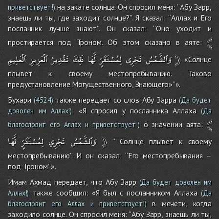
на закате солнца. Он спросил меня: “Абу Зарр,
приветствует!)
знаешь ли ты, где заходит солнце?”. Я сказал: “Аллах и Его
посланник лучше знают”. Он сказал: “Оно уходит и
﴾
простирается под Троном. Об этом сказано в аяте:
ٱلْعَلِيمِ
ٱلْعَزِيزِ
تَقْدِيرُ
ذَلِكَ
لَّهَا
لِمُسْتَقَرٍّ
تَجْرِى
وَٱلشَّمْسُ
﴿
«Солнце
плывет к своему местопребыванию. Таково
предустановление Могущественного, Знающего»”».
Бухари
также передает со слов Абу Зарра
(4524)
(Да будет
: «Я спросил у посланника Аллаха
доволен им Аллах!)
(Да
﴾
о значении аята:
благословит его Аллах и приветствует!)
لَّهَا
لِمُسْتَقَرٍّ
تَجْرِي
وَٱلشَّمْسُ
﴿
“ Солнце плывет к своему
местопребыванию”. И он сказал: “Его местопребывания –
под Троном”».
Имам Ахмад передает, что Абу Зарр
(Да будет доволен им
также сообщил: «Я был с посланником Аллаха
Аллах!)
(Да
в мечети, когда
благословит его Аллах и приветствует!)
заходило солнце. Он спросил меня: “Абу Зарр, знаешь ли ты,