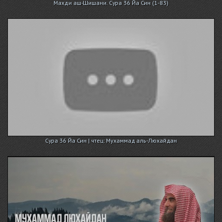
Махди аш-Шишани. Сура 36 Йа Син (1-83)
Сура 36 Йа Син | чтец: Мухаммад аль-Люхайдан