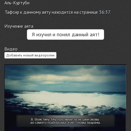
Аль-Куртуби
Тафсир к данному аяту находится на странице
36:37
.
Изучение аята
Я изучил и понял данный аят!
Видео
Добавить новый видеоролик