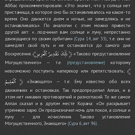
Аббас прокомментировали: «Это значит, что у солнца нет
пристанища, в которое оно бы останавливалось на какое-то
время. Оно движется днем и ночью, не замедляясь и не
останавливаясь». По аналогии с этим можно привести
другой аят: «…подчинил вам солнце и луну, непрестанно
движущиеся по своим орбитам»
, т.е. они не
(
Сура 14, аят 33
)
замедлят свой путь и не остановятся до самого дня
ٱلْعَزِيزِ
تَقْدِيرُ
﴾ذَٰلِكَ
﴿
Воскресения.
«Таково предустановление
Могущественнго» — т.е.
которому
(предустановление)
﴾
невозможно поступить наперекор или препятствовать;
ٱلْعَلِيمُ
﴿
«Знающего» — т.е. Ему известно обо всех
движениях и остановках. Так предопределил Аллах, и в
этом нет никаких противоречий и разногласий. То же самое
Аллах сказал и в другом месте Корана: «Он раскрывает
утреннюю зарю. Он предназначил ночь для покоя, а солнце и
луну – для исчисления. Таково установление
Могущественного, Знающего»
.
(
Сура 6, аят 96
)