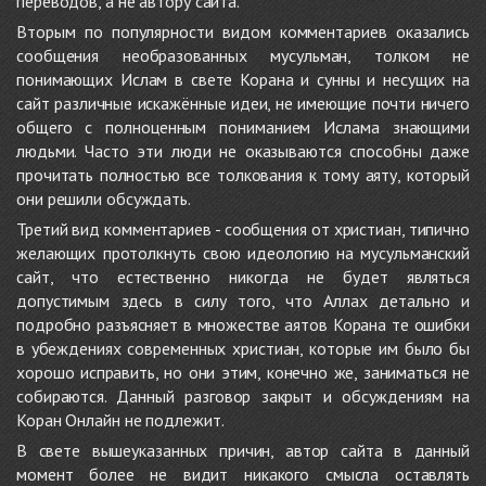
переводов, а не автору сайта.
Вторым по популярности видом комментариев оказались
сообщения необразованных мусульман, толком не
понимающих Ислам в свете Корана и сунны и несущих на
сайт различные искажённые идеи, не имеющие почти ничего
общего с полноценным пониманием Ислама знающими
людьми. Часто эти люди не оказываются способны даже
прочитать полностью все толкования к тому аяту, который
они решили обсуждать.
Третий вид комментариев - сообщения от христиан, типично
желающих протолкнуть свою идеологию на мусульманский
сайт, что естественно никогда не будет являться
допустимым здесь в силу того, что Аллах детально и
подробно разъясняет в множестве аятов Корана те ошибки
в убеждениях современных христиан, которые им было бы
хорошо исправить, но они этим, конечно же, заниматься не
собираются. Данный разговор закрыт и обсуждениям на
Коран Онлайн не подлежит.
В свете вышеуказанных причин, автор сайта в данный
момент более не видит никакого смысла оставлять