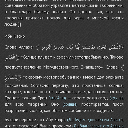
совершенным образом управляет величайшими творениями,
а благодаря Своему знанию Он сделал так, что эти
творения приносят пользу для веры и мирской жизни
людей.]]
Ибн Касир
﴾
ٱلْعَزِيزِ
تَقْدِيرُ
ذَلِكَ
لَّهَا
لِمُسْتَقَرٍّ
تَجْرِي
وَٱلشَّمْسُ
Слова Аллаха:
ٱلْعَلِيمِ
﴿
«Солнце плывет к своему местопребыванию. Таково
﴾
предустановление Могущественного, Знающего». Слова:
لِمُسْتَقَرٍّ
﴿
«к своему местопребыванию» имеют два варианта
толкования. Согласно первому, это пристанище солнца,
которое, как бы оно не двигалось, всегда находится под
Троном, так как Трон
— своего рода свод
(аль-’Арш)
(крыша)
для всех творений. Оно
простирается, прося
(солнце)
разрешения взойти, как об этом сообщается в хадисах.
Бухари передает от Абу Зарра
,
(Да будет доволен им Аллах!)
что он сказал: «Я был с пророком
(Да благословит его Аллах и