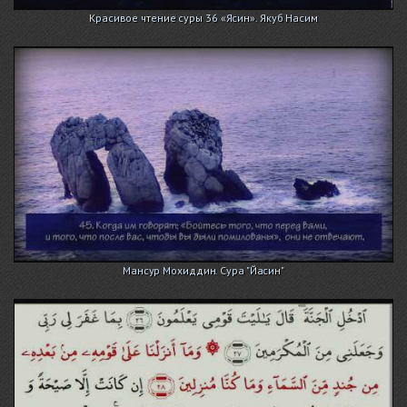
Красивое чтение суры 36 «Ясин». Якуб Насим
Мансур Мохиддин. Сура "Йасин"