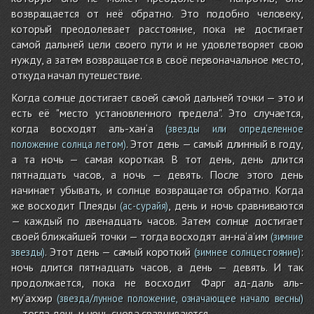
возвращается от неё обратно. Это подобно человеку,
который преодолевает расстояние, пока не достигает
самой дальней цели своего пути и не удовлетворяет свою
нужду, а затем возвращается в своё первоначальное место,
откуда начал путешествие.
Когда солнце достигает своей самой дальней точки — это и
есть её "место установленного предела". Это случается,
когда восходят аль-хан‘а
(звезды или определенное
. Этот день — самый длинный в году,
положение солнца летом)
а та ночь — самая короткая. В тот день, день длится
пятнадцать часов, а ночь — девять. После этого день
начинает убывать, и солнце возвращается обратно. Когда
же восходит Плеяды
, день и ночь сравниваются
(ас-сурайя)
— каждый по двенадцать часов. Затем солнце достигает
своей ближайшей точки — тогда восходят ан-на‘а’им
(зимние
. Этот день — самый короткий
:
звезды)
(зимнее солнцестояние)
ночь длится пятнадцать часов, а день — девять. И так
продолжается, пока не восходит Фарг ад-даль аль-
му’аххир
(звезда/лунное положение, означающее начало весны)
— тогда день и ночь снова сравниваются.