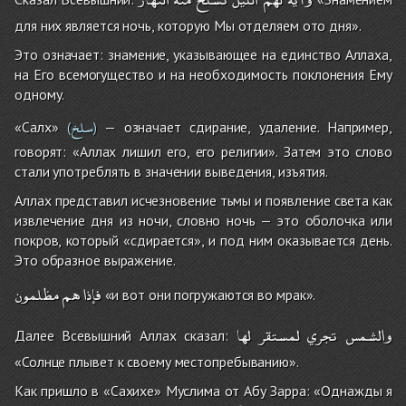
для них является ночь, которую Мы отделяем ото дня».
Это означает: знамение, указывающее на единство Аллаха,
на Его всемогущество и на необходимость поклонения Ему
одному.
سلخ
«Салх»
— означает сдирание, удаление. Например,
(
)
говорят: «Аллах лишил его, его религии». Затем это слово
стали употреблять в значении выведения, изъятия.
Аллах представил исчезновение тьмы и появление света как
извлечение дня из ночи, словно ночь — это оболочка или
покров, который «сдирается», и под ним оказывается день.
Это образное выражение.
فإذا
هم
مظلمون
«и вот они погружаются во мрак».
والشمس
تجري
لمستقر
لها
Далее Всевышний Аллах сказал:
«Солнце плывет к своему местопребыванию».
Как пришло в «Сахихе» Муслима от Абу Зарра: «Однажды я