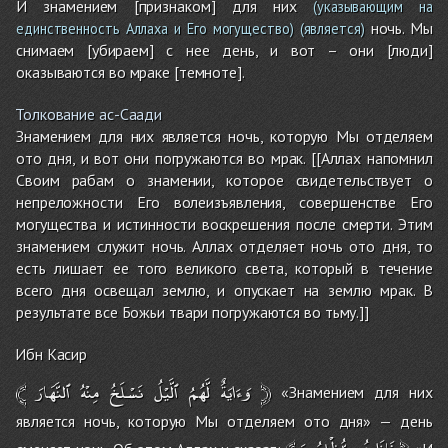
И знамением [признаком] для них
(указывающим на
ночь. Мы
единственность Аллаха и Его могущество)
(является)
снимаем [убираем] с нее день, и вот – они [люди]
оказываются во мраке [темноте].
Толкование ас-Саади
Знамением для них является ночь, которую Мы отделяем
ото дня, и вот они погружаются во мрак. [[Аллах напомнил
Своим рабам о знамении, которое свидетельствует о
непреложности Его волеизъявления, совершенстве Его
могущества и истинности воскрешения после смерти. Этим
знамением служит ночь. Аллах отделяет ночь ото дня, то
есть лишает ее того великого света, который в течение
всего дня освещал землю, и опускает на землю мрак. В
результате все Божьи твари погружаются во тьму.]]
Ибн Касир
﴾
ٱلنَّهَارَ
مِنْهُ
نَسْلَخُ
ٱلَّيْلُ
لَّهُمُ
وَءَايَةٌ
﴿
«Знамением для них
является ночь, которую Мы отделяем ото дня» — день