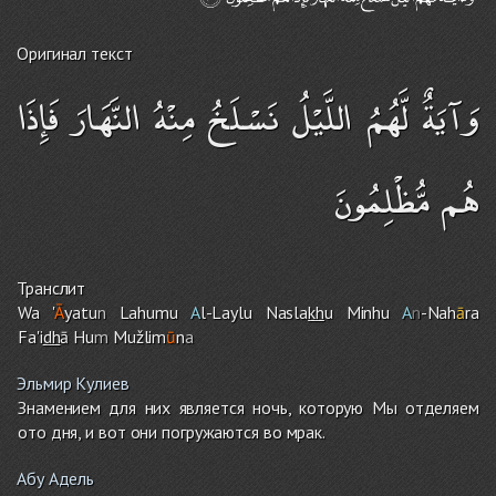
Оригинал текст
وَآيَةٌ لَّهُمُ اللَّيْلُ نَسْلَخُ مِنْهُ النَّهَارَ فَإِذَا
هُم مُّظْلِمُونَ
Транслит
Wa '
Ā
yatu
n
Lahumu
A
l-Laylu Nasla
kh
u Minhu
A
n
-Nah
ā
ra
Fa'i
dh
ā Hu
m
Mužlim
ū
n
a
Эльмир Кулиев
Знамением для них является ночь, которую Мы отделяем
ото дня, и вот они погружаются во мрак.
Абу Адель