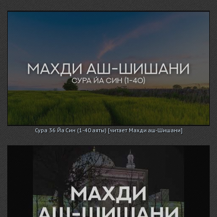
Сура 36 Йа Син (1-40 аяты) [читает Махди аш-Шишани]