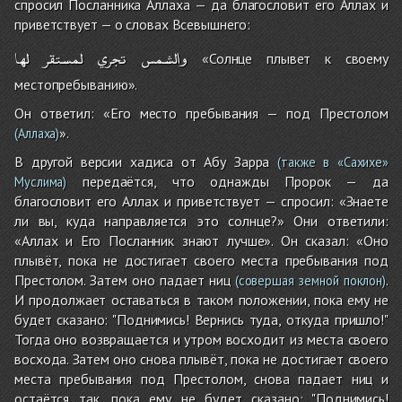
спросил Посланника Аллаха — да благословит его Аллах и
приветствует — о словах Всевышнего:
والشمس
تجري
لمستقر
لها
«Солнце плывет к своему
местопребыванию».
Он ответил: «Его место пребывания — под Престолом
».
(Аллаха)
В другой версии хадиса от Абу Зарра
(также в «Сахихе»
передаётся, что однажды Пророк — да
Муслима)
благословит его Аллах и приветствует — спросил: «Знаете
ли вы, куда направляется это солнце?» Они ответили:
«Аллах и Его Посланник знают лучше». Он сказал: «Оно
плывёт, пока не достигает своего места пребывания под
Престолом. Затем оно падает ниц
.
(совершая земной поклон)
И продолжает оставаться в таком положении, пока ему не
будет сказано: "Поднимись! Вернись туда, откуда пришло!"
Тогда оно возвращается и утром восходит из места своего
восхода. Затем оно снова плывёт, пока не достигает своего
места пребывания под Престолом, снова падает ниц и
остаётся так, пока ему не будет сказано: "Поднимись!