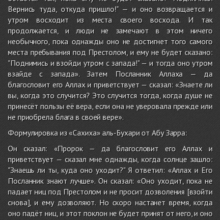
Вернись туда, откуда пришло!" — и оно возвращается и
утром восходит из места своего восхода. И так
продолжается, и люди не замечают в этом ничего
необычного, пока однажды оно не достигнет того самого
места пребывания под Престолом, и ему не будет сказано:
"Поднимись и взойди утром с запада!" — и тогда оно утром
взайде с запада». Затем Посланник Аллаха — да
благословит его Аллах и приветствует — сказал: «Знаете ли
вы, когда это случится? Это случится тогда, когда душе не
принесёт пользы её вера, если она не уверовала прежде или
не приобрела блага в своей вере».
Формулировка из «Сахиха» аль-Бухари от Абу Зарра:
Он сказал: «Пророк — да благословит его Аллах и
приветствует — сказал мне однажды, когда солнце зашло:
"Знаешь ли ты, куда оно уходит?" Я ответил: «Аллах и Его
Посланник знают лучше». Он сказал: «Оно уходит, пока не
падает ниц под Престолом и не просит дозволения [взойти
снова], и ему дозволяют. Но скоро настанет время, когда
оно падёт ниц, и этот поклон не будет принят от него, и оно