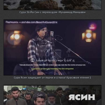
Сура 36 Йа Син с переводом - Мухаммад Миншави
Сура Ясин защищает от порчи и сглаза! Красивое чтение 1