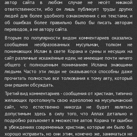
автор сайта в любом случае не несёт никакой
ответственности, ибо он лишь публикует труды других
людей для более удобного ознакомления с их текстами, и
об ошибках более правильно было бы писать авторам
переводов, а не автору сайта.
Вторым по популярности видом комментариев оказались
сообщения необразованных мусульман, толком не
понимающих Ислам в свете Корана и сунны и несущих на
сайт различные искажённые идеи, не имеющие почти ничего
общего с полноценным пониманием Ислама знающими
людьми. Часто эти люди не оказываются способны даже
прочитать полностью все толкования к тому аяту, который
они решили обсуждать.
Третий вид комментариев - сообщения от христиан, типично
желающих протолкнуть свою идеологию на мусульманский
сайт, что естественно никогда не будет являться
допустимым здесь в силу того, что Аллах детально и
подробно разъясняет в множестве аятов Корана те ошибки
в убеждениях современных христиан, которые им было бы
хорошо исправить, но они этим, конечно же, заниматься не