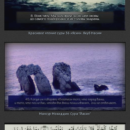
Красивое чтение суры 36 «Ясин». Якуб Насим
Мансур Мохиддин. Сура "Йасин"