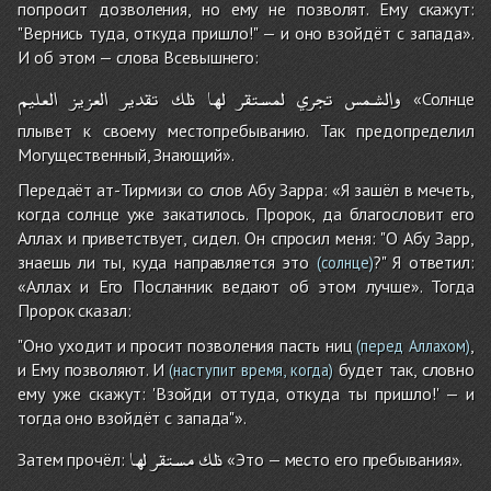
попросит дозволения, но ему не позволят. Ему скажут:
"Вернись туда, откуда пришло!" — и оно взойдёт с запада».
И об этом — слова Всевышнего:
والشمس
تجري
لمستقر
لها
ذلك
تقدير
العزيز
العليم
«Солнце
плывет к своему местопребыванию. Так предопределил
Могущественный, Знающий».
Передаёт ат-Тирмизи со слов Абу Зарра: «Я зашёл в мечеть,
когда солнце уже закатилось. Пророк, да благословит его
Аллах и приветствует, сидел. Он спросил меня: "О Абу Зарр,
знаешь ли ты, куда направляется это
?" Я ответил:
(солнце)
«Аллах и Его Посланник ведают об этом лучше». Тогда
Пророк сказал:
"Оно уходит и просит позволения пасть ниц
,
(перед Аллахом)
и Ему позволяют. И
будет так, словно
(наступит время, когда)
ему уже скажут: 'Взойди оттуда, откуда ты пришло!' — и
тогда оно взойдёт с запада"».
ذلك
مستقر
لها
Затем прочёл:
«Это — место его пребывания».