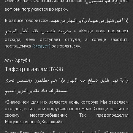
﴾
مُّظْلِمُونَ
هُم
فَإِذَا
﴿
сменяет ночь. Об этом Аллах и сказал:
«И
вот они погружаются во мрак».
إذا
أقبل
الليل
من
ههنا،
وأدبر
النهار
من
ههنا،
В хадисе говорится:«
وغربت
الشمس،
فقد
أفطر
الصائم
» «Когда ночь наступает
отсюда, день отступает оттуда, а солнце заходит,
постящемуся
разговляться».
(следует)
Аль-Куртуби
Тафсир к аятам 37-38
وآية
لهم
الليل
نسلخ
منه
النهار
فإذا
هم
مظلمون
والشمس
تجري
لمستقر
لها
ذلك
تقدير
العزيز
العليم
«Знамением для них является ночь, которую Мы отделяем
ото дня, и вот они погружаются во мрак. Солнце плывет к
своему местопребыванию. Так предопределил
Могущественный, Знающий».
وآية
لهم
الليل
نسلخ
منه
النهار
Сказал Всевышний:
«Знамением