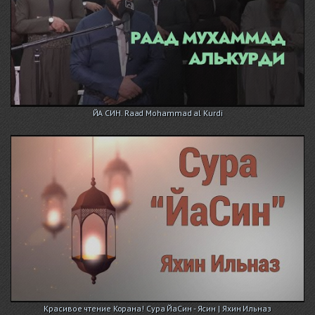
ЙА СИН. Raad Mohammad al Kurdi
Красивое чтение Корана! Сура ЙаСин - Ясин | Яхин Ильназ