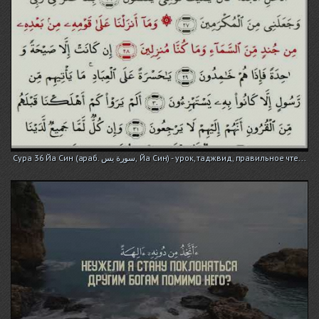
Сура 36 Йа Син (араб. سورة يس, Йа Син) - урок, таджвид, правильное чте...