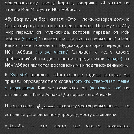
общепринятому тексту Корана, говорили: «Я читаю по
чтению Ибн Мас‘уда и Ибн ‘Аббаса».
Абу Бакр аль-Анбари сказал: «Это — ложь, которая должна
быть отвергнута от того, кто её передаёт. Потому что Абу
‘Амр передал от Муджахида, который передал от Ибн
‘Аббаса
"…плывёт к месту своего пребывания", и Ибн
(чтение)
Касир также передал от Муджахида, который передал от
Ибн ‘Аббаса
"…плывёт к месту своего
(то же чтение)
пребывания". И эти две цепочки передатчиков
от
(иснады)
Ибн ‘Аббаса являются достоверными и подтверждёнными».
Я
дополню: «Достоверные хадисы, которые мы
(Куртуби)
привели, опровергают его слова
(того, кто утверждает чтение
. Как же осмелился он
по
с отрицанием)
(поступать так)
отношению к Книге Аллаха? Да поразит его Аллах!»
لمستقر
لها
И смысл слов:
«к своему местопребыванию». — то
есть «к её установленному пределу, месту остановки».
المستقر
«
» — это место, где что-то находится,