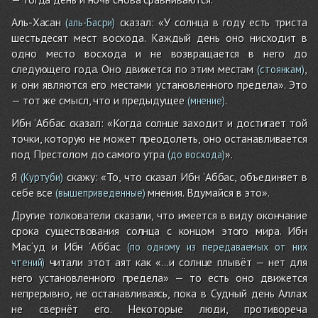
Аль-Хасан
сказал: «У солнца в году есть триста
(аль-Басри)
шестьдесят мест восхода. Каждый день оно нисходит в
одно место восхода и не возвращается в него до
следующего года. Оно движется по этим местам
,
(стоянкам)
и они являются его местами установленного предела». Это
— тот же смысл, что и предыдущее
.
(мнение)
Ибн ‘Аббас сказал: «Когда солнце заходит и достигает той
точки, которую не может преодолеть, оно останавливается
под Престолом до самого утра
».
(до восхода)
Я
скажу: «То, что сказал Ибн ‘Аббас, объединяет в
(Куртуби)
себе все
мнения. Вдумайся в это».
(вышеприведенные)
Другие толкователи сказали, что имеется в виду окончание
срока существования солнца с концом этого мира. Ибн
Мас‘уд и Ибн ‘Аббас
(по одному из передаваемых от них
читали этот аят как «…и солнце плывёт — нет для
чтений)
него установленного предела» — то есть оно движется
непрерывно, не останавливаясь, пока в Судный день Аллах
не свернёт его. Некоторые люди, противореча