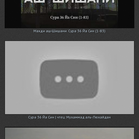
Махди аш-Шишани. Сура 36 Йа Син (1-83)
Сура 36 Йа Син | чтец: Мухаммад аль-Люхайдан