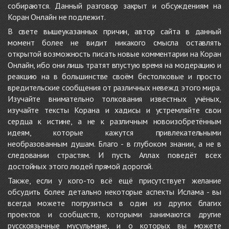
собираются. Данный разговор закрыт и обсуждениям на
Коран Онлайн не подлежит.
В свете вышеуказанных причин, автор сайта в данный
момент более не видит никакого смысла оставлять
открытой возможность писать новые комментарии на Коран
Онлайн, ибо они лишь тратят впустую время на модерацию и
реакцию на в большинстве своём бестолковые и просто
вредительские сообщения от различных невежд этого мира.
Изучайте внимательно толкования известных учёных,
изучайте тексты Корана и хадисы и устремляйте свои
сердца к истине, а не к различным новоизобретённым
идеям, которые кажутся привлекательными
необразованным душам. Благо - в глубоком знании, а не в
следовании страстям. И пусть Аллах поведёт всех
достойных этого людей прямой дорогой.
Также, если у кого-то всё ещё присутствует желание
обсудить более детально некоторые аспекты Ислама - вы
всегда можете погрузиться в один из других благих
проектов и сообществ, которыми занимаются другие
русскоязычные мусульмане, и о которых вы можете