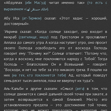
«Абдуллах
читал именно так»
(ибн Мас'уд)
(то есть с
ذلك
مستقر
لها
.
выражением «
»)
Абу Иса
сказал: «Этот хадис — хороший,
(ат-Тирмизи)
достоверный».
‘Икрима сказал: «Когда солнце заходит, оно входит в
михраб
под Престолом и прославляет
(святилище, нишу)
Аллаха до самого утра. А когда наступает утро, оно просит
своего Господа освободить его от восхода. Господь
говорит ему: "Почему же?" Солнце отвечает: "Потому что,
когда я восхожу, мне поклоняются наряду с Тобой". Тогда
Господь — благословен Он и Всевышний — говорит:
"Восходи, и нет на тебе за это никакого греха. Я пошлю на
них
Ад, который поведут
(на тех, кто поклоняется тебе)
семьдесят тысяч ангелов, пока не ввергнут их туда"».
Аль-Кальби и другие сказали: «Смысл
в том, что
(аята)
солнце движется к самой дальней своей точке при закате, а
затем возвращается к самой ближней. Место его
установленного предела — это достижение той точки,
которую оно не может преодолеть — напротив, оно