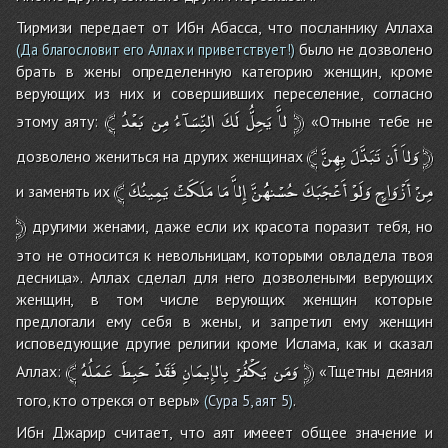
Тирмизи передает от Ибн Абасса, что посланнику Аллаха
было не дозволено
(Да благословит его Аллах и приветствует!)
брать в жены определенную категорию женщин, кроме
верующих из них и совершивших переселение, согласно
﴾
بَعْدُ
مِن
النِّسَآءُ
لَكَ
يَحِلُّ
لاَّ
﴿
этому аяту:
«Отныне тебе не
﴾
بِهِنَّ
تَبَدَّلَ
أَن
وَلاَ
﴿
дозволено жениться на других женщинах
﴾
يَمِينُكَ
مَلَكَتْ
مَا
إِلاَّ
حُسْنهُُنَّ
أَعْجَبَكَ
وَلَوْ
أَزْوَاجٍ
مِنْ
и заменять их
﴿
другими женами, даже если их красота поразит тебя, но
это не относится к невольницам, которыми овладела твоя
десница». Аллах сделал для него дозволеными верующих
женщин, в том числе верующих женщин которые
предлогали ему себя в жены, и запретил ему женщин
исповедующие другие религии кроме Ислама, как и сказал
﴾
عَمَلُهُ
حَبِطَ
فَقَدْ
بِالإِيمَانِ
يَكْفُرْ
وَمَن
﴿
Аллах:
«Тщетны деяния
того, кто отрекся от веры»
.
(
Сура 5, аят 5
)
Ибн Джарир считает, что аят имееет общее значение и