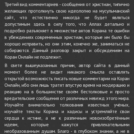
Третий вид комментариев - сообщения от христиан, типично
желающих протолкнуть свою идеологию на мусульманский
сайт, что естественно никогда не будет являться
допустимым здесь в силу того, что Аллах детально и
подробно разъясняет в множестве аятов Корана те ошибки
в убеждениях современных христиан, которые им было бы
хорошо исправить, но они этим, конечно же, заниматься не
собираются. Данный разговор закрыт и обсуждениям на
Коран Онлайн не подлежит.
В свете вышеуказанных причин, автор сайта в данный
момент более не видит никакого смысла оставлять
открытой возможность писать новые комментарии на Коран
Онлайн, ибо они лишь тратят впустую время на модерацию и
реакцию на в большинстве своём бестолковые и просто
вредительские сообщения от различных невежд этого мира.
Изучайте внимательно толкования известных учёных,
изучайте тексты Корана и хадисы и устремляйте свои
сердца к истине, а не к различным новоизобретённым
идеям, которые кажутся привлекательными
необразованным душам. Благо - в глубоком знании, а не в