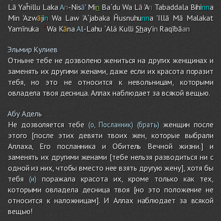
Lā Yaĥillu Laka
A
n
-Nis
ā
' Mi
n
Ba`du Wa L
ā
'A
n
Tabaddala Bihi
nn
a
Min 'Azw
ā
ji
n
Wa Law 'A`jabaka Ĥusnuhu
nn
a 'Illā Mā Malakat
Yamīnuka
Wa K
ā
na
A
l-Lah
u
`Alá Kulli
Sh
ay'i
n
Raqībā
an
Эльмир Кулиев
Отныне тебе не дозволено жениться на других женщинах и
заменять их другими женами, даже если их красота поразит
тебя, но это не относится к невольницам, которыми
овладела твоя десница. Аллах наблюдает за всякой вещью.
Абу Адель
Не дозволяется тебе
женщин после
(о, Посланник)
(брать)
этого [после этих девяти твоих жен, которые выбрали
Аллаха, Его посланника и Обитель Вечной жизни.] и
заменять их другими женами [тебе нельзя разводиться ни с
одной из них, чтобы вместо нее взять другую жену], хотя бы
тебя
поражала красота их, кроме только как тех,
(и)
которыми овладела десница твоя [но это положение не
относится к наложницам]. И Аллах наблюдает за всякой
вещью!