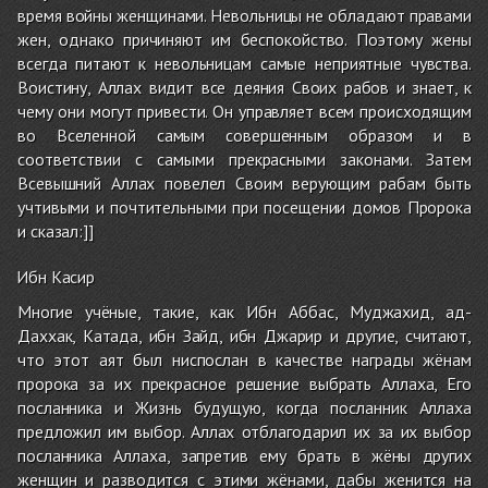
время войны женщинами. Невольницы не обладают правами
жен, однако причиняют им беспокойство. Поэтому жены
всегда питают к невольницам самые неприятные чувства.
Воистину, Аллах видит все деяния Своих рабов и знает, к
чему они могут привести. Он управляет всем происходящим
во Вселенной самым совершенным образом и в
соответствии с самыми прекрасными законами. Затем
Всевышний Аллах повелел Своим верующим рабам быть
учтивыми и почтительными при посещении домов Пророка
и сказал:]]
Ибн Касир
Многие учёные, такие, как Ибн Аббас, Муджахид, ад-
Даххак, Катада, ибн Зайд, ибн Джарир и другие, считают,
что этот аят был ниспослан в качестве награды жёнам
пророка за их прекрасное решение выбрать Аллаха, Его
посланника и Жизнь будущую, когда посланник Аллаха
предложил им выбор. Аллах отблагодарил их за их выбор
посланника Аллаха, запретив ему брать в жёны других
женщин и разводится с этими жёнами, дабы женится на