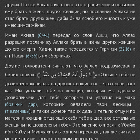
других. Позже Аллах снял с него это ограничение и позволил
ему брать в жёны других женщин, но посланник Аллаха не
стал брать других жён, дабы была ясной его милость к уже
имеющимся жёнам.
Имам Ахмад
передал со слов Аиши, что Аллах
(6/41)
разрешил посланнику Аллаха брать в жёны других женщин
до его смерти. Хадис также передается у Тирмизи
и
(3216)
ан-Насаи
в их сборниках.
(6/56)
Другие толкователи считают, что Аллах подразумевал в
﴾
بَعْدُ
مِن
النِّسَآءُ
لَكَ
يَحِلُّ
لاَّ
﴿
Своих словах:
«Отныне тебе не
дозволено жениться на других женщинах» — что после того
как Мы указали тебе на женщин, которых мы сделали
дозволеными для тебя, которым ты уплатил их махр
, которыми овладели твои десницы
(брачный дар)
, а также дочери твоих дядь и теть по отцу и по
(т.е.пленицы)
матери и женщин отдающих себя тебе в дар, все остальные
женщины не дозволены тебе» Это мнение относят к Убайю
ибн Ка’бу и Муджахиду в одном пересказе, так же считали
многие другие, согласно другим пересказам.