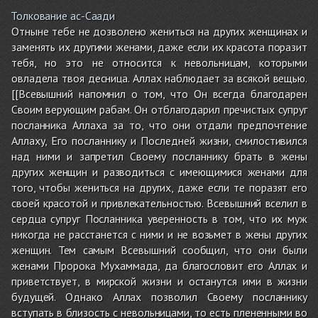
Толкование ас-Саади
Отныне тебе не дозволено жениться на других женщинах и
заменять их другими женами, даже если их красота поразит
тебя, но это не относится к невольницам, которыми
овладела твоя десница. Аллах наблюдает за всякой вещью.
[[Всевышний напомнил о том, что Он всегда благодарен
Своим верующим рабам. Он отблагодарил пречистых супруг
посланника Аллаха за то, что они отдали предпочтение
Аллаху, Его посланнику и Последней жизни, смилостивился
над ними и запретил Своему посланнику брать в жены
других женщин и разводиться с имеющимися женами для
того, чтобы жениться на других, даже если те поразят его
своей красотой и привлекательностью. Всевышний вселил в
сердца супруг Посланника уверенность в том, что их муж
никогда не расстанется с ними и не возьмет в жены других
женщин. Тем самым Всевышний сообщил, что они были
женами Пророка Мухаммада, да благословит его Аллах и
приветствует, в мирской жизни и останутся ими в жизни
будущей. Однако Аллах позволил Своему посланнику
вступать в близость с невольницами, то есть плененными во