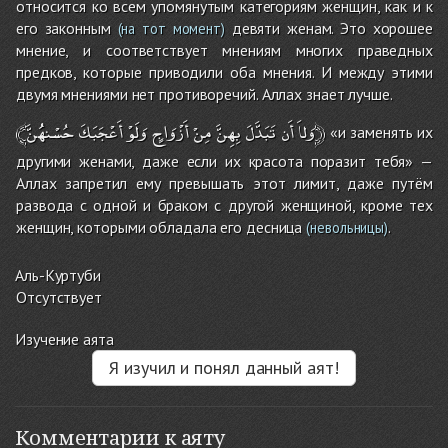
относится ко всем упомянутым категориям женщин, как и к
его законным
девяти женам. Это хорошее
(на тот момент)
мнение, и соответствует мнениям многих праведных
предков, которые приводили оба мнения. И между этими
двумя мнениями нет противоречий. Аллах знает лучше.
حُسْنهُُنَّ﴿
﴾وَلاَ
أَن
تَبَدَّلَ
بِهِنَّ
مِنْ
أَزْوَاجٍ
وَلَوْ
أَعْجَبَكَ
«и заменять их
другими женами, даже если их красота поразит тебя» —
Аллах запретил ему превышать этот лимит, даже путём
развода с одной и браком с другой женщиной, кроме тех
женщин, которыми обладала его десница
.
(невольницы)
Аль-Куртуби
Отсутствует
Изучение аята
Я изучил и понял данный аят!
Комментарии к аяту