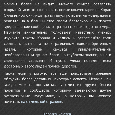
момент более не видит никакого смысла оставлять
открытой возможность писать новые комментарии на Коран
Онлайн, ибо они лишь тратят впустую время на модерацию и
реакцию на в большинстве своём бестолковые и просто
вредительские сообщения от различных невежд этого мира.
Изучайте внимательно толкования известных учёных,
изучайте тексты Корана и хадисы и устремляйте свои
сердца к истине, а не к различным новоизобретённым
идеям, которые кажутся привлекательными
необразованным душам. Благо - в глубоком знании, а не в
следовании страстям. И пусть Аллах поведёт всех
достойных этого людей прямой дорогой.
Также, если у кого-то всё ещё присутствует желание
обсудить более детально некоторые аспекты Ислама - вы
всегда можете погрузиться в один из других благих
проектов и сообществ, которыми занимаются другие
русскоязычные мусульмане, и о которых вы можете
почитать
на отдельной странице
.
О проекте, контакты