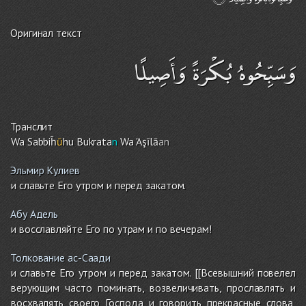
Оригинал текст
وَسَبِّحُوهُ بُكْرَةً وَأَصِيلًا
Транслит
Wa Sabbiĥ
ū
h
u
Bukrata
n
Wa 'Aşīlā
an
Эльмир Кулиев
и славьте Его утром и перед закатом.
Абу Адель
и восславляйте Его по утрам и по вечерам!
Толкование ас-Саади
и славьте Его утром и перед закатом. [[Всевышний повелел
верующим часто поминать, возвеличивать, прославлять и
восхвалять своего Господа и говорить прекрасные слова,