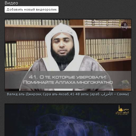
Видео
Добавить новый видеоролик
Валид аль-Джирохи, Сура аль-Ахзаб, 41-48 аяты. (араб. الأحزاب — Сонмы)