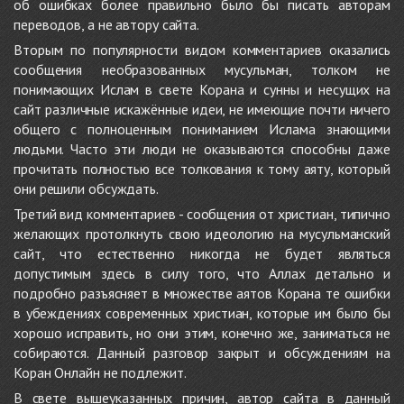
об ошибках более правильно было бы писать авторам
переводов, а не автору сайта.
Вторым по популярности видом комментариев оказались
сообщения необразованных мусульман, толком не
понимающих Ислам в свете Корана и сунны и несущих на
сайт различные искажённые идеи, не имеющие почти ничего
общего с полноценным пониманием Ислама знающими
людьми. Часто эти люди не оказываются способны даже
прочитать полностью все толкования к тому аяту, который
они решили обсуждать.
Третий вид комментариев - сообщения от христиан, типично
желающих протолкнуть свою идеологию на мусульманский
сайт, что естественно никогда не будет являться
допустимым здесь в силу того, что Аллах детально и
подробно разъясняет в множестве аятов Корана те ошибки
в убеждениях современных христиан, которые им было бы
хорошо исправить, но они этим, конечно же, заниматься не
собираются. Данный разговор закрыт и обсуждениям на
Коран Онлайн не подлежит.
В свете вышеуказанных причин, автор сайта в данный