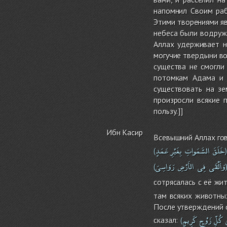
напомнил Своим раб
Этими творениями яв
небеса были водруж
Аллах удерживает н
могучие твердыни во
существа не смогли
потомкам Адама и 
существовать на зе
произросли всякие 
пользу.]]
Ибн Касир
Всевышний Аллах гов
خَلَقَ
السَّمَواتِ
بِغَيْرِ
عَمَدٍ
(
وَأَلْقَى
فِى
الأَرْضِ
رَوَاسِىَ
(
сотрясалась с её жи
там всяких животных
После утверждений о
كُلِّ
زَوْجٍ
كَرِيمٍ
сказал:
(