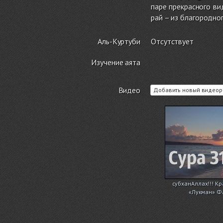
паре прекрасного ви
рай – из благородног
Аль-Куртуби
Отсутствует
Изучение аята
Видео
Добавить новый видеор
субханАллах!!! Кр
«Лукман» Ф