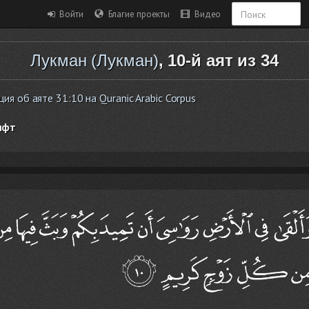
Войти
Благие проекты
Видео
Лукман (Лукман)
, 10-й аят из 34
я об аяте 31:10 на Quranic Arabic Corpus
ифт