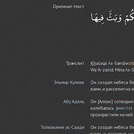
Оригинал текст
ُمْ وَبَثَّ فِيهَا
Транслит
Kh
alaqa
A
s-Samāw
ā
t
Wa 'A
n
zalnā Mina
A
s-
Эльмир Кулиев
Он создал небеса бе
вами, и расселил на
Абу Адель
Он [Аллах] сотворил
колебалась
(вместе)
произрастили на ней 
Толкование ас-Саади
Он создал небеса бе
вами, и расселил н