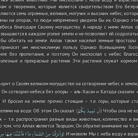
ам о творениях, которые является свидетельством Его безгра
ляются семь огромных, великих, могучих и высоких небес, котор
ены на опорах, то люди непременно увидели бы их. Однако эт
ебеса благодаря Своему могуществу. А наряду с ними Аллах с
звышаются в каждом уголке земли и не позволяют ей содрогаться
 бы обитать на земле. Аллах также населил земные простор
приносят им неисчислимую пользу. Однако Всевышнему Госп
мле без пропитания, и поэтому Он ниспослал с небес благо
полезные и прекрасные растения. Эти растения служат кормо
орит о Своём великом могуществе на сотворение небес и земли, а
Он сотворил небеса без опоры – аль-Хасан и Катада сказали: 
)
И бросил на землю прочно стоящие – т.е. горы, которые ст
)
أَن
تَمِيدَ
بِكُمْ
телями на воде. Об этом Он сказал:
Чтобы она не ко
(
)
 – т.е. распространил разные виды животных, количество и ви
 том, что Аллах является Творцом, Он обратил внимание на то, ч
وَأَنزَلْنَا
مِنَ
السَّمَآءِ
مَآءً
فَأَنْبَتْنَا
فِيهَا
مِن
И низвели Мы с неба воду и взрас
)