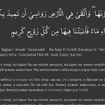
نَهَا ۖ وَأَلْقَىٰ فِي الْأَرْضِ رَوَاسِيَ أَن تَمِيدَ بِك
َاءِ مَاءً فَأَنبَتْنَا فِيهَا مِن كُلِّ زَوْجٍ كَرِيمٍ
i Bi
gh
ay
r
i `Amadi
n
Tarawnahā
Wa 'Alqá Fī
A
l-'Arđi Rawāsiya 'A
n
Ta
Sam
ā
'i M
ā
'a
n
Fa'a
n
batnā Fīhā Mi
n
Kulli Zawji
n
Ka
r
ī
m
in
з опор, которые бы вы могли увидеть, воздвиг на земле незыб
 ней всяких животных. Мы ниспослали с неба воду и взрастили та
 небеса
без опор, как вы
видите, и бросил на 
(и воздвиг их)
(это)
с вами, и рассеял Он на ней [на Земле] всяких животных, и н
[на Земле] всякие красивые
пары
.
(и полезные)
(растений)
з опор, которые бы вы могли увидеть, воздвиг на земле незыб
а ней всяких животных. Мы ниспослали с неба воду и взрасти