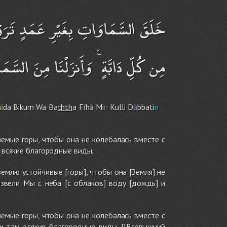
خَلَقَ السَّمَاوَاتِ بِغَيْرِ عَمَدٍ تَرَوْ
مِن كُلِّ دَابَّةٍ ۚ وَأَنزَلْنَا مِنَ السَّم
m
ī
da Biku
m
Wa Ba
th
th
a Fīhā Mi
n
Kulli D
ā
bbati
n
лемые горы, чтобы она не колебалась вместе с
м всякие благородные виды.
землю устойчивые [горы], чтобы она [Земля] не
извели Мы с неба [с облаков] воду [дождь] и
лемые горы, чтобы она не колебалась вместе с
ли там всякие благородные виды. [[Всевышний