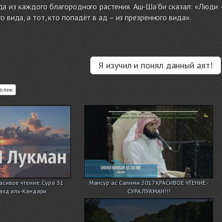
да из каждого благородного растения. Аш-Ша’би сказал: «Люди —
о вида, а тот, кто попадёт в ад – из презренного вида».
Я изучил и понял данный аят!
олик
асивое чтение. Сура 31
Мансур ас Салими 2017 КРАСИВОЕ ЧТЕНИЕ -
ахд аль-Кандари
СУРА ЛУКМАН!!!