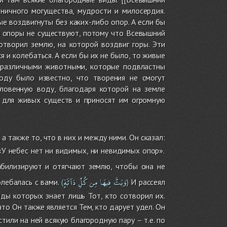
ничного могущества, мудрости и милосердия.
ые воздвигнуты без каких-либо опор. А если бы
и опоры не существуют, потому что Всевышний
отворил землю, на которой воздвиг горы. Эти
 и колебаться. А если бы их не было, то живые
ы различными животными, которые подвластны
оду было известно, что творения не смогут
словенную воду, благодаря которой на земле
м для живых существ и приносят им огромную
 также то, что в них и между ними. Он сказал:
«У небес нет ни видимых, ни невидимых опор».
абилизируют и отягчают землю, чтобы она не
وَبَثَّ
فِيهَا
مِن
كُلِّ
دَآبَّةٍ
лебалась с вами.
И рассеял
(
)
ды которых знает лишь Тот, кто сотворил их.
то Он также является Тем, кто дарует удел. Он
тили на ней всякую благородную пару – т.е. по