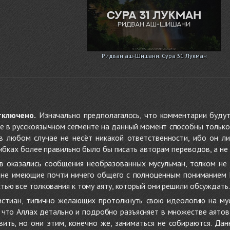
Ридван аш-Шишани. Сура 31 Лукман
тключено.
Изначально предполагалось, что комментарии будут
не в русскоязычном сегменте на данный момент способны только
 в любом случае не несёт никакой ответственности, ибо он л
ибках более правильно было бы писать авторам переводов, а не 
 оказались сообщения необразованных мусульман, толком не
, не имеющие почти ничего общего с полноценным пониманием
ью все толкования к тому аяту, который они решили обсуждать.
стиан, типично желающих протолкнуть свою идеологию на мус
о, что Аллах детально и подробно разъясняет в множестве аято
ить, но они этим, конечно же, заниматься не собираются. Да