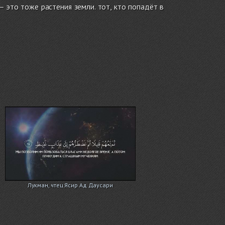
 это тоже растения земли. тот, кто попадёт в
Лукман, чтец Ясир Ад Даусари