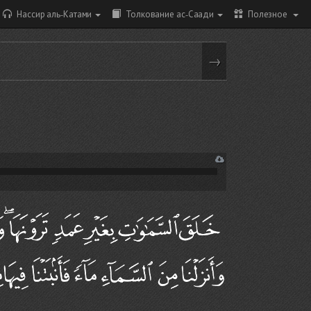
Нассир аль-Катами
Толкование ас-Саади
Полезное
→