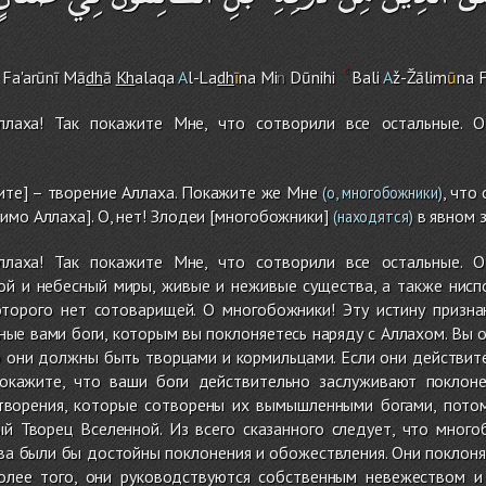
Fa'arūnī Mā
dh
ā
Kh
alaqa
A
l-La
dh
ī
na Mi
n
Dūnih
i
Bali
A
ž-Žālim
ū
na F
ллаха! Так покажите Мне, что сотворили все остальные. О
дите] – творение Аллаха. Покажите же Мне
, что
(о, многобожники)
имо Аллаха]. О, нет! Злодеи [многобожники]
в явном 
(находятся)
ллаха! Так покажите Мне, что сотворили все остальные. О
ной и небесный миры, живые и неживые существа, а также нисп
оторого нет сотоварищей. О многобожники! Эту истину призна
ые вами боги, которым вы поклоняетесь наряду с Аллахом. Вы 
то они должны быть творцами и кормильцами. Если они действит
окажите, что ваши боги действительно заслуживают поклоне
творения, которые сотворены их вымышленными богами, потом
ый Творец Вселенной. Из всего сказанного следует, что много
а были бы достойны поклонения и обожествления. Они поклоняю
олее того, они руководствуются собственным невежеством и