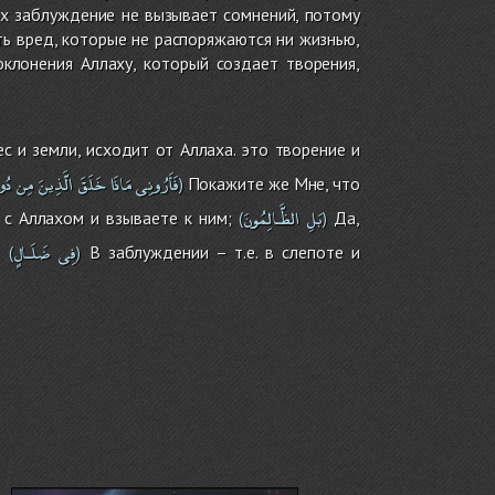
х заблуждение не вызывает сомнений, потому
ть вред, которые не распоряжаются ни жизнью,
оклонения Аллаху, который создает творения,
ес и земли, исходит от Аллаха. это творение и
فَأَرُونِى
مَاذَا
خَلَقَ
الَّذِينَ
مِن
دُون
Покажите же Мне, что
)
بَلِ
الظَّـالِمُونَ
 с Аллахом и взываете к ним;
Да,
(
)
فِى
ضَلَـالٍ
;
В заблуждении – т.е. в слепоте и
(
)