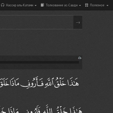
Нассир аль-Катами
Толкование ас-Саади
Полезное
→
هَـٰذَا خَلْقُ اللَّهِ فَأَرُونِي مَاذَا خَل