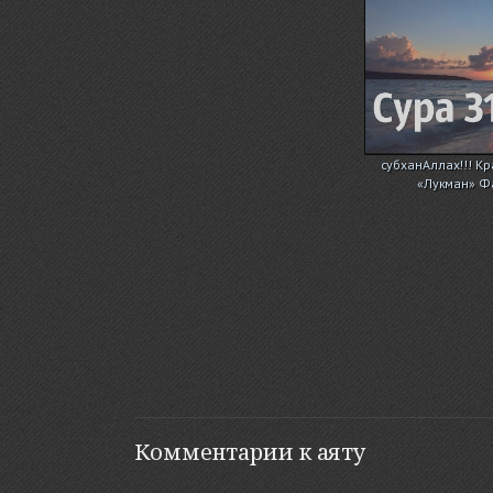
субханАллах!!! Кр
«Лукман» Ф
Комментарии к аяту