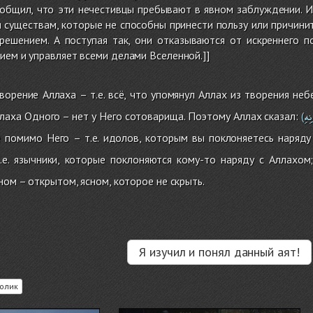
общил, что эти нечестивцы пребывают в явном заблуждении. И
 существам, которые не способны принести пользу или причини
крешением. А поступая так, они отказываются от искреннего п
ием и управляет всеми делами Вселенной.]]
ворение Аллаха – т.е. всё, что упомянул Аллах из творения неб
ِهِ
аха Одного – нет у Него сотоварища. Поэтому Аллах сказал:
(
е помимо Него – т.е. идолов, которым вы поклоняетесь наряду
.е. язычники, которые поклоняются кому-то наряду с Аллахом
ом – открытом, ясном, которое не скрыть.
Я изучил и понял данный аят!
олик