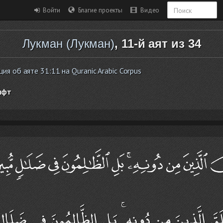
Войти
Благие проекты
Видео
Лукман (Лукман)
, 11-й аят из 34
я об аяте 31:11 на Quranic Arabic Corpus
ифт
َقَ الَّذِينَ مِن دُونِهِ ۚ بَلِ الظَّالِمُونَ فِي ضَلَالٍ 