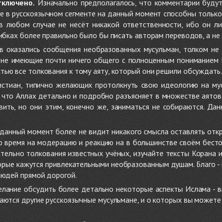
тключено.
Изначально предполагалось, что комментарии будут
не в русскоязычном сегменте на данный момент способны только
 в любом случае не несёт никакой ответственности, ибо он л
ибках более правильно было бы писать авторам переводов, а не 
 оказались сообщения необразованных мусульман, толком не
, не имеющие почти ничего общего с полноценным пониманием
ью все толкования к тому аяту, который они решили обсуждать.
стиан, типично желающих протолкнуть свою идеологию на мус
о, что Аллах детально и подробно разъясняет в множестве аято
ить, но они этим, конечно же, заниматься не собираются. Да
в данный момент более не видит никакого смысла оставлять от
ую время на модерацию и реакцию на в большинстве своём бест
тельно толкования известных учёных, изучайте тексты Корана и 
рые кажутся привлекательными необразованным душам. Благо - в 
людей прямой дорогой.
желание обсудить более детально некоторые аспекты Ислама - в
аются другие русскоязычные мусульмане, и о которых вы может