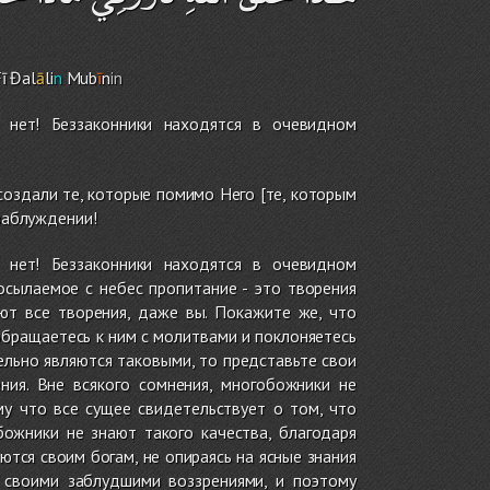
ī Đal
ā
li
n
Mub
ī
n
in
 нет! Беззаконники находятся в очевидном
 создали те, которые помимо Него [те, которым
заблуждении!
 нет! Беззаконники находятся в очевидном
осылаемое с небес пропитание - это творения
ют все творения, даже вы. Покажите же, что
обращаетесь к ним с молитвами и поклоняетесь
ельно являются таковыми, то представьте свои
ния. Вне всякого сомнения, многобожники не
у что все сущее свидетельствует о том, что
божники не знают такого качества, благодаря
тся своим богам, не опираясь на ясные знания
 своими заблудшими воззрениями, и поэтому