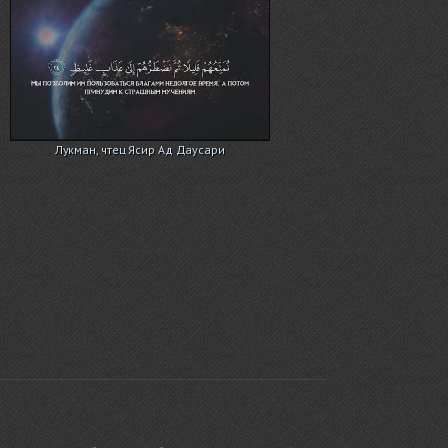
Лукман, чтец Ясир Ад Даусари