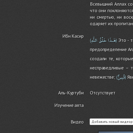
Всевышний Аллах со
что они поклоняются
ни смертью, ни вос
одаряет их пропитан
Ибн Касир
هَـذَا
خَلْقُ
اللَّهِ
Это - т
(
)
предопределение Алл
создали те, которы
несправедливые – т
مُّبِينٌ
невежестве;
Явн
(
)
Аль-Куртуби
Отсутствует
Изучение аята
Видео
Добавить новый видеор