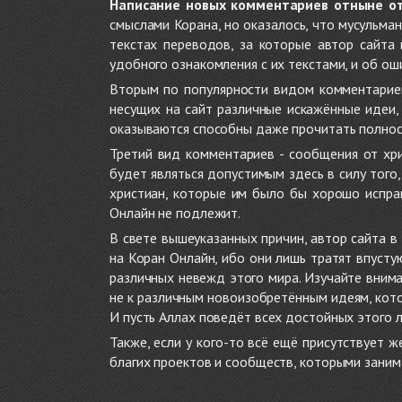
Написание новых комментариев отныне о
смыслами Корана, но оказалось, что мусульма
текстах переводов, за которые автор сайта
удобного ознакомления с их текстами, и об ош
Вторым по популярности видом комментариев
несущих на сайт различные искажённые идеи
оказываются способны даже прочитать полност
Третий вид комментариев - сообщения от хри
будет являться допустимым здесь в силу тог
христиан, которые им было бы хорошо исправ
Онлайн не подлежит.
В свете вышеуказанных причин, автор сайта 
на Коран Онлайн, ибо они лишь тратят впуст
различных невежд этого мира. Изучайте внима
не к различным новоизобретённым идеям, кото
И пусть Аллах поведёт всех достойных этого 
Также, если у кого-то всё ещё присутствует 
благих проектов и сообществ, которыми заним