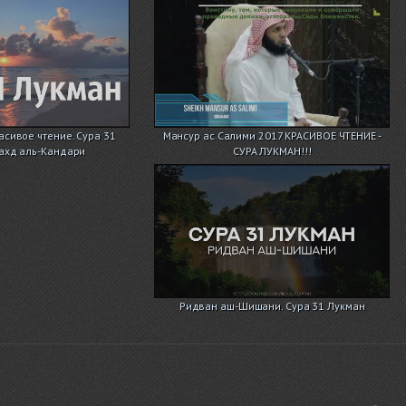
асивое чтение. Сура 31
Мансур ас Салими 2017 КРАСИВОЕ ЧТЕНИЕ -
ахд аль-Кандари
СУРА ЛУКМАН!!!
Ридван аш-Шишани. Сура 31 Лукман