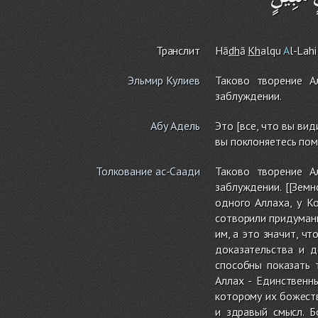
Транслит
Hā
dh
ā
Kh
alqu
A
l-Lah
i
Эльмир Кулиев
Таково творение А
заблуждении.
Абу Адель
Это [все, что вы ви
вы поклоняетесь пом
Толкование ас-Саади
Таково творение А
заблуждении. [[Зем
одного Аллаха, у К
сотворили придуманн
им, а это значит, ч
доказательства и д
способны показать 
Аллах - Единственн
которому их божеств
и здравый смысл. Б