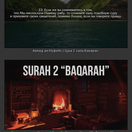
Ахмад ан-Нуфейс | Сура 2 «аль-Бакара».