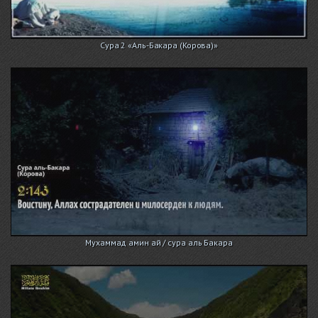
Сура 2 «Аль-Бакара (Корова)»
Мухаммад амин ай / сура аль Бакара