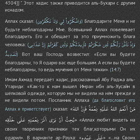
4304]] ". Этот хадис также приводится аль-Бухари с другим
иснадом.
وَاشْكُرُواْ
لِي
وَلاَ
تَكْفُرُونِ
Аллах сказал:
Благодарите Меня и не
(
)
будьте неблагодарны Мне. Всевышний Аллах повелевает
благодарить Его и обещает за это приумножить блага
وَإِذْ
تَأَذَّنَ
رَبُّكُمْ
لَئِن
شَكَرْتُمْ
لأَزِيدَنَّكُمْ
وَلَئِن
كَفَرْتُمْ
إِنَّ
عَذَابِى
человека:
(
لَشَدِيدٌ
Вот ваш Господь возвестил: «Если вы будете
)
благодарны, то Я одарю вас еще большим. А если вы будете
неблагодарны, то ведь мучения от Меня тяжки».
(
14:7
)
Имам Ахмад передаёт хадис, рассказанный Абу Раджа аль-
Утариди: «Как-то к нам вышел Имран ибн аль-Хусайн в
шёлковой одежде, которую мы не видели на нём прежде и
не видели потом. Посланник Аллаха
(да благословит его
مَنْ
أَنْعَمَ
اللهُ
عَلَيْهِ
نِعْمَةً
فَإِنَّ
اللهَ
сказал: «
Аллах и приветствует)
يُحِبُّ
أَنْ
يَرَى
أَثَرَ
نِعْمَتِهِ
عَلَى
خَلْقِه
» «Аллах любит видеть на
своих творениях признаки тех благ,которыми Он их
عَلَى
عَبْدِه
одарил». В варианте ар-Рауха: «
» «...на Своих