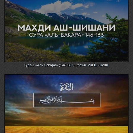
Сура 2 «Аль-Бакара» (146-163) [Махди аш-Шишани]