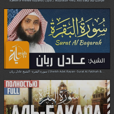
Камин и чтение Корана | Сура 2 «Корова» Чтец: Абу Бакр аш-Шатри
سورة البقرة - الشيخ عادل ريان | Sheikh Adel Rayan - Surat Al Fatihah &...