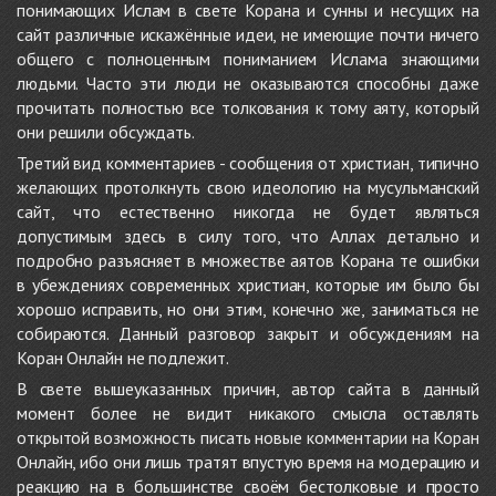
понимающих Ислам в свете Корана и сунны и несущих на
сайт различные искажённые идеи, не имеющие почти ничего
общего с полноценным пониманием Ислама знающими
людьми. Часто эти люди не оказываются способны даже
прочитать полностью все толкования к тому аяту, который
они решили обсуждать.
Третий вид комментариев - сообщения от христиан, типично
желающих протолкнуть свою идеологию на мусульманский
сайт, что естественно никогда не будет являться
допустимым здесь в силу того, что Аллах детально и
подробно разъясняет в множестве аятов Корана те ошибки
в убеждениях современных христиан, которые им было бы
хорошо исправить, но они этим, конечно же, заниматься не
собираются. Данный разговор закрыт и обсуждениям на
Коран Онлайн не подлежит.
В свете вышеуказанных причин, автор сайта в данный
момент более не видит никакого смысла оставлять
открытой возможность писать новые комментарии на Коран
Онлайн, ибо они лишь тратят впустую время на модерацию и
реакцию на в большинстве своём бестолковые и просто