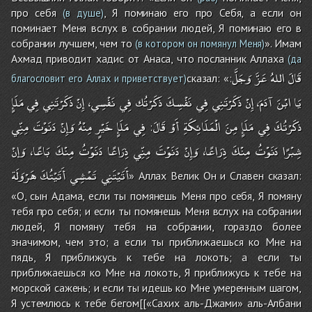
про себя
, Я поминаю его про Себя, а если он
(в душе)
поминает Меня вслух в собрании людей, Я поминаю его в
собрании лучшем, чем то
». Имам
(в котором он помянул Меня)
Ахмад приводит хадис от Анаса, что посланник Аллаха
(да
قَالَ
اللهُ
عَزَّ
وَجَلَّ
сказал: «
:
благословит его Аллах и приветствует)
يَا
ابْنَ
آدَمَ،
إِنْ
ذَكَرْتَنِي
فِي
نَفْسِكَ
ذَكَرْتُك
فِي
نَفْسِي،
إِنْ
ذَكَرْتَنِي
فِي
مَلَإٍ
ذكَرْتُكَ
فِي
مَلَإٍ
مِنَ
الْمَلَائِكَةِ
أَوْ
قَالَ
فِي
مَلَإٍ
خَيْرٍ
مِنْهُ
وَإِنْ
دَنَوْتَ
مِنِّي
:
شِبْرًا
دَنَوْتُ
مِنْكَ
ذِرَاعًا،
وَإِنْ
دَنَوْتَ
مِنِّي
ذِرَاعًا
دَنَوْتُ
مِنْكَ
بَاعًا،
وَإنْ
أَتَيْتَنِي
تَمْشِي
أَتَيْتُكَ
هَرْوَلَة
» Аллах Велик Он и Славен сказал:
«О, сын Адама, если ты помянешь Меня про себя, Я помяну
тебя про себя; и если ты помянешь Меня вслух на собрании
людей, Я помяну тебя на собрании, гораздо более
значимом, чем это; а если ты приближаешься ко Мне на
пядь, Я приближусь к тебе на локоть; а если ты
приближаешься ко Мне на локоть, Я приближусь к тебе на
морской сажень; и если ты идешь ко Мне умеренным шагом,
Я устемлюсь к тебе бегом[[«Сахих аль-Джами» аль-Албани