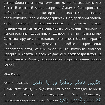
самолюбования и помог ему еще лучше благодарить Его.
Затем Всевышний Аллах запретил Своим рабам проявлять
неблагодарность, которая является полной
противоположностью благодарности. Под арабским словом
куфр ‘неверие’, ‘неблагодарность’ в данном случае
подразумевается неблагодарность, отрицание милости и
использование дарованных щедрот не по назначению.
Согласно другому толкованию, оно имеет более широкий
смысл и подразумевает любые проявления
неблагодарности, самым ужасным из которых является
неверие в Аллаха. В этом случае оно распространяется на
приобщение к Аллаху сотоварищей и другие менее тяжкие
грехи.]]
Ибн Касир
فَاذْكُرُونِى
أَذْكُرْكُمْ
وَاشْكُرُواْ
لِي
وَلاَ
تَكْفُرُونِ
Аллах сказал:
(
)
Поминайте Меня, и Я буду помнить о вас. Благодарите Меня
и не будьте неблагодарны Мне. Муджахид
كَمَآ
أَرْسَلْنَا
فِيكُمْ
رَسُولاً
مِّنْكُمْ
прокомментировал слово Аллаха:
(
)