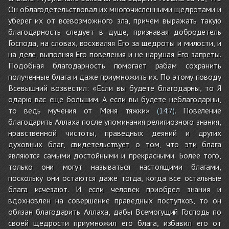
Он облагодетельствовал их многочисленными щедротами и
уберег их от всевозможного зла, причем выражать такую
благодарность следует в душе, признавая добродетель
Господа, на словах, восхваляя Его за щедроты и милости, и
на деле, выполняя Его повеления и не нарушая Его запреты.
Подобная благодарность помогает рабам сохранить
полученные блага и даже приумножить их. По этому поводу
Всевышний возвестил: «Если вы будете благодарны, то Я
одарю вас еще большим. А если вы будете неблагодарны,
то ведь мучения от Меня тяжки»
. Повеление
(
14:7
)
благодарить Аллаха после упоминания религиозного знания,
нравственной чистоты, праведных деяний и других
духовных благ, свидетельствует о том, что эти блага
являются самыми достойными и прекрасными. Более того,
только они могут называться настоящими благами,
поскольку они остаются даже тогда, когда все остальные
блага исчезают. И если человек приобрел знания и
вдохновлен на совершение праведных поступков, то он
обязан благодарить Аллаха, дабы Всемогущий Господь по
своей щедрости приумножил его блага, избавил его от