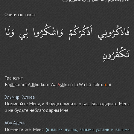
Оригинал текст
فَاذْكُرُونِي أَذْكُرْكُمْ وَاشْكُرُوا لِي وَلَا
تَكْفُرُونِ
Транслит
Fā
dh
kurūn
ī
'A
dh
kurku
m
Wa
A
sh
kurū Lī Wa Lā Takfur
ū
n
i
Эльмир Кулиев
Поминайте Меня, и Я буду помнить о вас. Благодарите Меня
и не будьте неблагодарны Мне.
Абу Адель
Помните же Меня
(в ваших душах, вашими устами и вашими