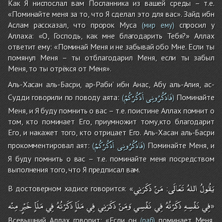
Как Я ниспослал вам Посланника из вашей среды – т.е.
«Поминайте меня за то, что Я сделал это для вас». Зайд ибн
Аслам рассказал, что пророк Муса
спросил у
(мир ему)
Аллаха: «О, Господь, как мне благодарить Тебя?» Аллах
ответит ему: «Поминай Меня и не забывай обо Мне. Если ты
помянул Меня – ты отблагодарил Меня, если ты забыл
Меня, то ты отрёкся от Меня».
Аль-Хасан аль-Басри, ар-Раби’ ибн Анас, Абу аль-Алия, ас-
فَاذْكُرُونِى
أَذْكُرْكُمْ
Судди говорили по поводу аята:
Поминайте
(
)
Меня, и Я буду помнить о вас – т.е. поистине Аллах помнит о
том, кто поминает Его, приумножит тому,кто благодарит
Его, и накажет того, кто отрицает Его. Аль-Хасан аль-Басри
فَاذْكُرُونِى
أَذْكُرْكُمْ
прокомментировал аят:
Поминайте Меня, и
(
)
Я буду помнить о вас – т.е. поминайте меня посредством
выполнения того, что Я предписал вам.
يَقُولُ
اللهُ
تَعَالَى
مَنْ
ذَكَرَنِي
В достоверном хадисе говорится: «
:
فِي
نَفْسِهِ
ذَكَرْتُهُ
فِي
نَفْسِي
وَمَنْ
ذَكَرَنِي
فِي
مَلَأٍ
ذَكَرْتُهُ
فِي
مَلَأٍ
خَيْرٍ
مِنْه
»
Всевышний Аллах говорит: «Если он
поминает Меня,
(раб)