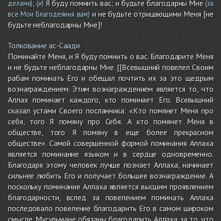
,
Я буду помнить вас; и будьте благодарны Мне
делами)
(и)
(за
и не будьте отрицающими Меня [не
все Мои благодеяния вам)
будьте неблагодарны Мне]!
Толкование ас-Саади
Поминайте Меня, и Я буду помнить о вас. Благодарите Меня
и не будьте неблагодарны Мне. [[Всевышний повелел Своим
рабам поминать Его и обещал почтить их за это щедрым
вознаграждением. Этим вознаграждением является то, что
Аллах поминает каждого, кто поминает Его. Всевышний
сказал устами Своего посланника: «Кто помянет Меня про
себя, того Я помяну про Себя. А кто помянет Меня в
обществе, того Я помяну в еще более прекрасном
обществе». Самой совершенной формой поминания Аллаха
является поминание языком и в сердце одновременно.
Благодаря этому человек лучше познает Аллаха, начинает
сильнее любить Его и получает большее вознаграждение. А
поскольку поминание Аллаха является высшим проявлением
благодарности, вслед за повелением поминать Аллаха
последовало повеление благодарить Его в самом широком
смысле. Мусульмане обязаны благодарить Аллаха за то, что