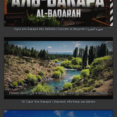
Cура аль Бакара Абу Хабиба | Sourate al Baqarah | سورة البقرة
02 Сура "Аль Бакара" ( Корова). Абу Бакр аш-Шатри