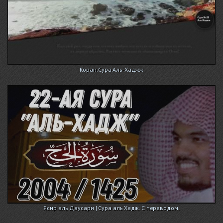
Коран.Сура Аль-Хаджж
Ясир аль Даусари | Сура аль Хадж. С переводом.