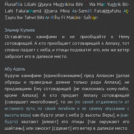
Ĥunaf
ā
'a Lillahi
Gh
ayra Mu
sh
r
ik
ī
na Bih
i
Wa Ma
n
Yu
sh
r
ik Bil-
Lah
i
Faka'a
nn
amā
Kh
arra Mina
A
s-Sam
ā
'i Fata
kh
ţafuhu
A
ţ
-
Ţayru 'Aw Tahwī Bihi
A
r-
R
ī
ĥu Fī Mak
ā
ni
n
Saĥ
ī
q
in
Эльмир Кулиев
Оставайтесь ханифами и не приобщайте к Нему
сотоварищей. А кто приобщает сотоварищей к Аллаху, тот
словно падает с неба, и птицы подхватят его, или же ветер
забросит его в далекое место.
Абу Адель
будучи ханифами [единобожниками] пред Аллахом [делая
обряды и праведные деяния только ради Аллаха], не
придающими Ему сотоварищей [не поклоняясь кому-либо,
кроме Аллаха]. А кто придает Аллаху сотоварищей
[совершает многобожие], то он
(по своей отдаленности от
истинного пути, по своей погибели и по своему опусканию с
как-будто упал с неба [с высоты Веры], и
высоты веры)
(как-
хватают [клюют] его птицы [так окружают его
будто)
шайтаны], или заносит [сдувает] его ветер в далекое место.