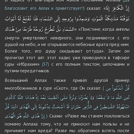
إِنَّ
الْكَافِرَ
إِذَا
сказал: «
благословит его Аллах и приветствует!)
تَوَفَّتْهُ
مَلَائِكَةُ
الْمَوْتِ
وَصَعِدُوا
بِرُوحِهِ
إِلَى
السَّمَاءِ،
فَلَا
تُفْتَحُ
لَهُ
أَبْوَابُ
السَّمَاءِ
بَلْ
تُطْرَحُ
رُوحُهُ
طَرْحًا
مِنْ
هُنَاك
» «Поистине, когда ангелы
смерти умертвляют неверного, они поднимаются с его
душой на небо, и не открываются небесные врата пред ним.
Более того, его душу скидывают оттуда». Затем он
прочитал этот аят. этот хадис уже приводился в тафсире
суры «Ибрахим»
с его полным текстом, цепочками и
(37)
путями передатчиков.
Всевышний Аллах также привёл другой пример
قُلْ
أَنَدْعُواْ
مِن
многобожников в суре «Скот», где Он сказал:
(
دُونِ
اللَّهِ
مَا
لاَ
يَنفَعُنَا
وَلاَ
يَضُرُّنَا
وَنُرَدُّ
عَلَى
أَعْقَـبِنَا
بَعْدَ
إِذْ
هَدَانَا
اللَّهُ
كَالَّذِى
اسْتَهْوَتْهُ
الشَّيَـطِينُ
فِى
الاٌّرْضِ
حَيْرَانَ
لَهُ
أَصْحَـبٌ
يَدْعُونَهُ
إِلَى
الْهُدَى
ائْتِنَا
قُلْ
إِنَّ
هُدَى
اللَّهِ
هُوَ
الْهُدَى
Скажи: «Разве мы станем поклоняться
)
помимо Аллаха тому, что не приносит нам пользы и не
причиняет нам вреда? Разве мы обратимся вспять после