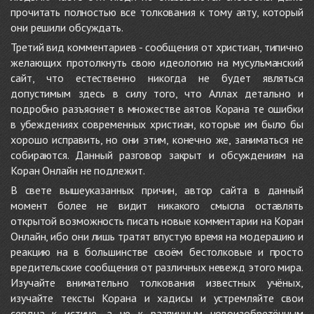
прочитать полностью все толкования к тому аяту, который
они решили обсуждать.
Третий вид комментариев - сообщения от христиан, типично
желающих протолкнуть свою идеологию на мусульманский
сайт, что естественно никогда не будет являться
допустимым здесь в силу того, что Аллах детально и
подробно разъясняет в множестве аятов Корана те ошибки
в убеждениях современных христиан, которые им было бы
хорошо исправить, но они этим, конечно же, заниматься не
собираются. Данный разговор закрыт и обсуждениям на
Коран Онлайн не подлежит.
В свете вышеуказанных причин, автор сайта в данный
момент более не видит никакого смысла оставлять
открытой возможность писать новые комментарии на Коран
Онлайн, ибо они лишь тратят впустую время на модерацию и
реакцию на в большинстве своём бестолковые и просто
вредительские сообщения от различных невежд этого мира.
Изучайте внимательно толкования известных учёных,
изучайте тексты Корана и хадисы и устремляйте свои
сердца к истине, а не к различным новоизобретённым