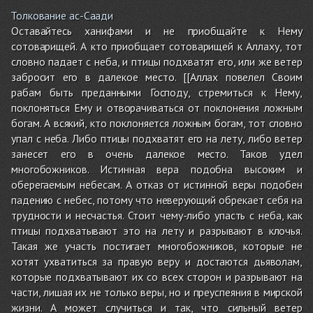
Толкование ас-Саади
Оставайтесь ханифами и не приобщайте к Нему
сотоварищей. А кто приобщает сотоварищей к Аллаху, тот
словно падает с неба, и птицы подхватят его, или же ветер
забросит его в далекое место. [[Аллах повелел Своим
рабам быть преданными Господу, стремиться к Нему,
поклоняться Ему и отворачиваться от поклонения ложным
богам. А всякий, кто поклоняется ложным богам, тот словно
упал с неба. Либо птицы подхватят его на лету, либо ветер
занесет его в очень далекое место. Таков удел
многобожников. Истинная вера подобна высоким и
оберегаемым небесам. А отказ от истинной веры подобен
падению с небес, потому что неверующий обрекает себя на
трудности и несчастья. Стоит чему-либо упасть с неба, как
птицы подхватывают это на лету и разрывают в клочья.
Такая же участь постигает многобожников, которые не
хотят ухватиться за правую веру и достаются дьяволам,
которые подхватывают их со всех сторон и разрывают на
части, лишая их не только веры, но и преуспеяния в мирской
жизни. А может случиться и так, что сильный ветер