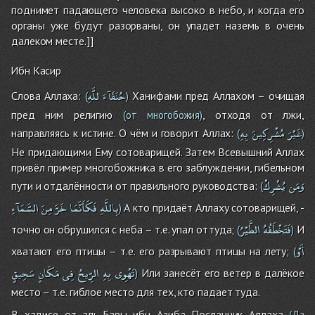
поднимет падающего человека высоко в небо, и когда его
органы уже будут разорваны, он упадет наземь в очень
далеком месте.]]
Ибн Касир
حُنَفَآءَ
للَّهِ
Слова Аллаха:
Ханифами пред Аллахом – очищая
(
)
пред ним религию
, отходя от лжи,
(от многобожия)
غَيْرَ
مُشْرِكِينَ
بِهِ
направляясь к истине. О чём и говорит Аллах:
(
)
Не придающими Ему сотоварищей. Затем Всевышний Аллах
привёл пример многобожника в его заблуждении, гибельном
وَمَن
يُشْرِكْ
пути и отдалённости от правильного руководства:
(
بِاللَّهِ
فَكَأَنَّمَا
خَرَّ
مِنَ
السَّمَآءِ
А кто придаёт Аллаху сотоварищей, -
)
فَتَخْطَفُهُ
الطَّيْرُ
точно он обрушился с неба – т.е. упал оттуда;
И
(
)
أَوْ
хватают его птицы – т.е. его разрывают птицы на лету;
(
تَهْوِى
بِهِ
الرِّيحُ
فِى
مَكَانٍ
سَحِيقٍ
Или занесёт его ветер в далёкое
)
место – т.е. гиблое место для тех, кто падает туда.
В хадисе от аль-Бары ибн Азиба Посланник Аллаха
(Да