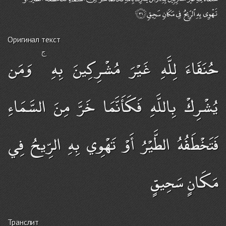
Оригинал текст
حُنَفَاءَ لِلَّهِ غَيْرَ مُشْرِكِينَ بِهِ ۚ وَمَن
يُشْرِكْ بِاللَّهِ فَكَأَنَّمَا خَرَّ مِنَ السَّمَاءِ
فَتَخْطَفُهُ الطَّيْرُ أَوْ تَهْوِي بِهِ الرِّيحُ فِي
مَكَانٍ سَحِيقٍ
Транслит