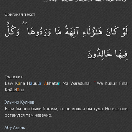
Оригинал текст
لَوْ كَانَ هَـٰؤُلَاءِ آلِهَةً مَّا وَرَدُوهَا ۖ وَكُلٌّ
فِيهَا خَالِدُونَ
Транслит
Law K
ā
na H
ā
'uul
ā
'
'
Ā
lihata
n
Mā Waradūhā
Wa Kullu
n
Fīhā
Kh
ālid
ū
n
a
Эльмир Кулиев
Если бы они были богами, то не вошли бы туда. Но все они
останутся там навечно.
Абу Адель