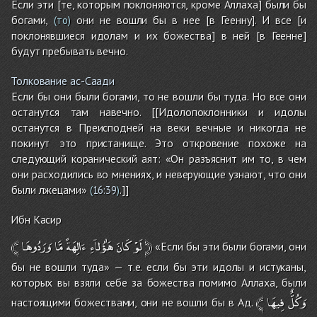
Если эти [те, которым поклоняются, кроме Аллаха] были бы
богами,
они не вошли бы в нее [в Геенну]. И все [и
(то)
поклонявшиеся идолам и их божества] в ней [в Геенне]
будут пребывать вечно.
Толкование ас-Саади
Если бы они были богами, то не вошли бы туда. Но все они
останутся там навечно. [[Идолопоклонники и идолы
останутся в Преисподней на веки вечные и никогда не
покинут это пристанище. Это откровение похоже на
следующий коранический аят: «Он разъяснит им то, в чем
они расходились во мнениях, и неверующие узнают, что они
были лжецами»
.]]
(
16:39
)
Ибн Касир
﴾
وَرَدُوهَا
مَّا
ءَالِهَةً
هَٰؤُلاۤءِ
كَانَ
لَوْ
﴿
«Если бы эти были богами, они
бы не вошли туда» — т.е. если бы эти идолы и истуканы,
которых вы взяли себе за божества помимо Аллаха, были
﴾
فِيهَا
وَكُلٌّ
настоящими божествами, они не вошли бы в Ад.