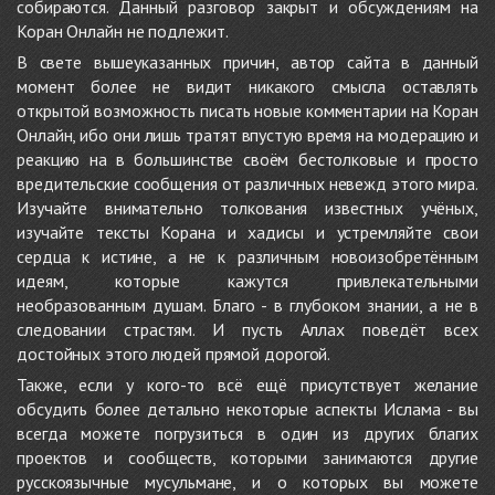
собираются. Данный разговор закрыт и обсуждениям на
Коран Онлайн не подлежит.
В свете вышеуказанных причин, автор сайта в данный
момент более не видит никакого смысла оставлять
открытой возможность писать новые комментарии на Коран
Онлайн, ибо они лишь тратят впустую время на модерацию и
реакцию на в большинстве своём бестолковые и просто
вредительские сообщения от различных невежд этого мира.
Изучайте внимательно толкования известных учёных,
изучайте тексты Корана и хадисы и устремляйте свои
сердца к истине, а не к различным новоизобретённым
идеям, которые кажутся привлекательными
необразованным душам. Благо - в глубоком знании, а не в
следовании страстям. И пусть Аллах поведёт всех
достойных этого людей прямой дорогой.
Также, если у кого-то всё ещё присутствует желание
обсудить более детально некоторые аспекты Ислама - вы
всегда можете погрузиться в один из других благих
проектов и сообществ, которыми занимаются другие
русскоязычные мусульмане, и о которых вы можете