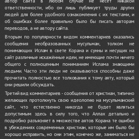
автор сайта в любом случае не несёт никакой
ответственности, ибо он лишь публикует труды других
людей для более удобного ознакомления с их текстами, и
об ошибках более правильно было бы писать авторам
переводов, а не автору сайта.
Вторым по популярности видом комментариев оказались
сообщения необразованных мусульман, толком не
понимающих Ислам в свете Корана и сунны и несущих на
сайт различные искажённые идеи, не имеющие почти ничего
общего с полноценным пониманием Ислама знающими
людьми. Часто эти люди не оказываются способны даже
прочитать полностью все толкования к тому аяту, который
они решили обсуждать.
Третий вид комментариев - сообщения от христиан, типично
желающих протолкнуть свою идеологию на мусульманский
сайт, что естественно никогда не будет являться
допустимым здесь в силу того, что Аллах детально и
подробно разъясняет в множестве аятов Корана те ошибки
в убеждениях современных христиан, которые им было бы
хорошо исправить, но они этим, конечно же, заниматься не