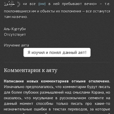
خَٰلِدُونَ
﴿
«и все
в ней пребывают вечно» – т.е.
(они)
поклонявшиеся им и объекты их поклонения — все останутся
там на вечно.
Аль-Куртуби
Отсутствует
Изучение аята
Я изучил и понял данный аят!
Комментарии к аяту
Написание новых комментариев отныне отключено.
Изначально предполагалось, что комментарии будут писать
для более глубоких размышлений над смыслами Корана, но
оказалось, что мусульмане в русскоязычном сегменте на
данный момент способны только писать про какие-то
незначительные ошибки в текстах переводов, за которые