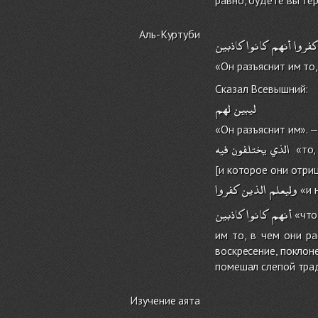
Аль-Куртуби
كفروا
أنهم
كانوا
كاذبين
«Он разъяснит им то
Сказал Всевышний:
ليبين
لهم
«Он разъяснит им». —
الذي
يختلفون
فيه
«то, 
[и которое они отриц
وليعلم
الذين
كفروا
«и н
أنهم
كانوا
كاذبين
«что
им то, в чем они ра
воскресение, поклон
помешал слепой тра
Изучение аята