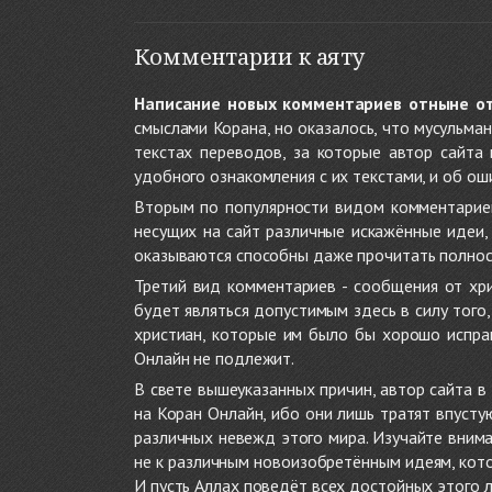
Комментарии к аяту
Написание новых комментариев отныне о
смыслами Корана, но оказалось, что мусульма
текстах переводов, за которые автор сайта
удобного ознакомления с их текстами, и об ош
Вторым по популярности видом комментариев
несущих на сайт различные искажённые идеи
оказываются способны даже прочитать полност
Третий вид комментариев - сообщения от хри
будет являться допустимым здесь в силу тог
христиан, которые им было бы хорошо исправ
Онлайн не подлежит.
В свете вышеуказанных причин, автор сайта 
на Коран Онлайн, ибо они лишь тратят впуст
различных невежд этого мира. Изучайте внима
не к различным новоизобретённым идеям, кото
И пусть Аллах поведёт всех достойных этого 