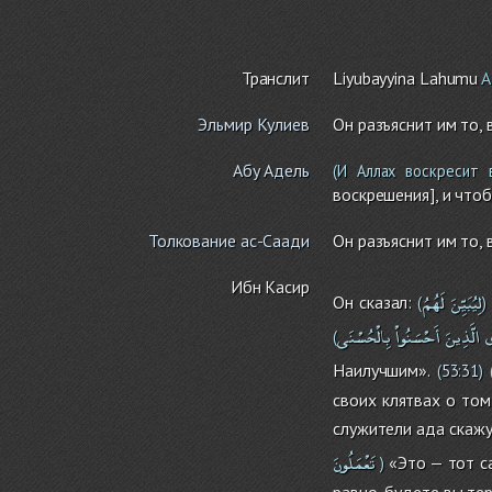
Транслит
Liyubayyina Lahumu
A
Эльмир Кулиев
Он разъяснит им то,
Абу Адель
(И Аллах воскресит 
воскрешения], и что
Толкование ас-Саади
Он разъяснит им то,
Ибн Касир
لِيُبَيِّنَ
لَهُمُ
Он сказал:
(
)
ى
الَّذِينَ
أَحْسَنُواْ
بِالْحُسْنَى
(
Наилучшим».
(
53:31
)
своих клятвах о том
служители ада скажу
تَعْمَلُونَ
«Это — тот са
)
равно, будете вы тер