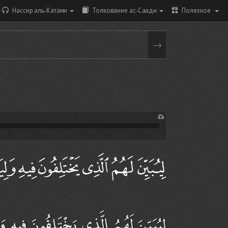
Нассир аль-Катами
Толкование ас-Саади
Полезное
→
لِيُبَيِّنَ لَهُمُ الَّذِي يَخْتَلِفُونَ فِيهِ 