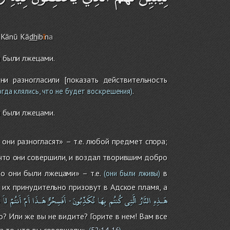
Kānū Kā
dh
ib
ī
n
a
и были лжецами.
и разногласили [показать действительность
.
огда клялись, что не будет воскрешения)
и были лжецами.
 они разногласят» – т.е. любой предмет спора;
что они совершили, и воздал творившим добро
о они были лжецами» – т.е.
в
(они были лживы)
 их принудительно призовут в Адское пламя, а
هَـذِهِ
النَّارُ
الَّتِى
كُنتُم
بِهَا
تُكَذِّبُونَ
أَفَسِحْرٌ
هَـذَا
أَمْ
أَنتُمْ
لاَ
ت
-
? Или же вы не видите? Горите в нем! Вам все
а то, что вы совершали».