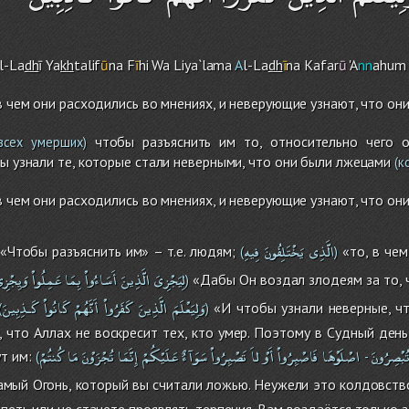
l-La
dh
ī Ya
kh
talif
ū
na F
ī
h
i
Wa Liya`lama
A
l-La
dh
ī
na Kafar
ū
'A
nn
ahu
m
 в чем они расходились во мнениях, и неверующие узнают, что он
чтобы разъяснить им то, относительно чего он
всех умерших)
бы узнали те, которые стали неверными, что они были лжецами
(к
 в чем они расходились во мнениях, и неверующие узнают, что он
الَّذِى
يَخْتَلِفُونَ
فِيهِ
«Чтобы разъяснить им» – т.е. людям;
«то, в чем
(
)
لِيَجْزِىَ
الَّذِينَ
أَسَاءُواْ
بِمَا
عَمِلُواْ
وَيِجْزِ
«Дабы Он воздал злодеям за то, 
)
وَلِيَعْلَمَ
الَّذِينَ
كَفَرُواْ
أَنَّهُمْ
كَانُواْ
كَـذِبِينَ
«И чтобы узнали неверные, чт
(
)
, что Аллах не воскресит тех, кто умер. Поэтому в Судный день
ُبْصِرُونَ
اصْلَوْهَا
فَاصْبِرُواْ
أَوْ
لاَ
تَصْبِرُواْ
سَوَآءٌ
عَلَيْكُمْ
إِنَّمَا
تُجْزَوْنَ
مَا
كُنتُمْ
т им:
(
-
мый Огонь, который вы считали ложью. Неужели это колдовство
петь или не станете проявлять терпения. Вам воздаётся только з