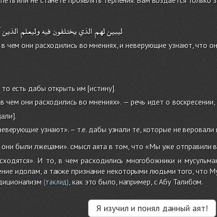
ليبين
لهم
الذي
يختلفون
فيه
وليعلم
الذين
, в чем они расходились во мнениях, и неверующие узнают, что о
 то есть дабы открыть им [истину].
в чем они расходились во мнениях». — речь идет о воскресении
али].
еверующие узнают». – т.е. дабы узнали те, которые не веровали 
 они были лжецами». смысл аята в том, что «Мы уже отправили 
сходятся». И то, в чем расходились многобожники и мусульман
ение идолам, а также признание некоторыми людьми того, что М
диционализм
, как это было, например, с Абу Талибом.
(таклид)
Я изучил и понял данный аят!