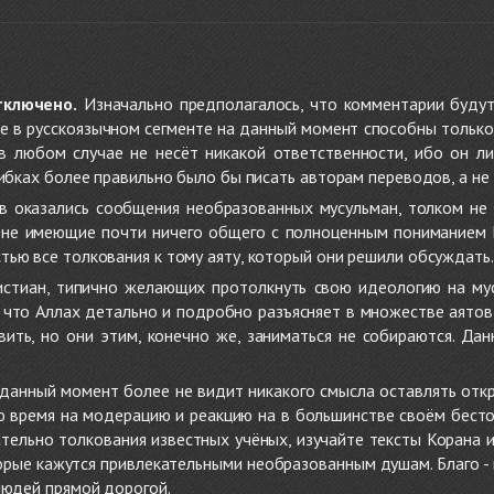
тключено.
Изначально предполагалось, что комментарии будут
не в русскоязычном сегменте на данный момент способны только
 в любом случае не несёт никакой ответственности, ибо он л
ибках более правильно было бы писать авторам переводов, а не 
 оказались сообщения необразованных мусульман, толком не
, не имеющие почти ничего общего с полноценным пониманием
ью все толкования к тому аяту, который они решили обсуждать.
стиан, типично желающих протолкнуть свою идеологию на мус
о, что Аллах детально и подробно разъясняет в множестве аято
ить, но они этим, конечно же, заниматься не собираются. Да
в данный момент более не видит никакого смысла оставлять от
ую время на модерацию и реакцию на в большинстве своём бест
тельно толкования известных учёных, изучайте тексты Корана и 
рые кажутся привлекательными необразованным душам. Благо - в 
людей прямой дорогой.