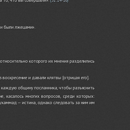
(
52:14-16
)
ни были лжецами».
, относительно которого их мнения разделились
в воскресение и давали клятвы [отрицая его].
в каждую общину посланника, чтобы разъяснить
е, касалось многих вопросов, среди которых:
ухаммад — истина, однако следовать за ним им