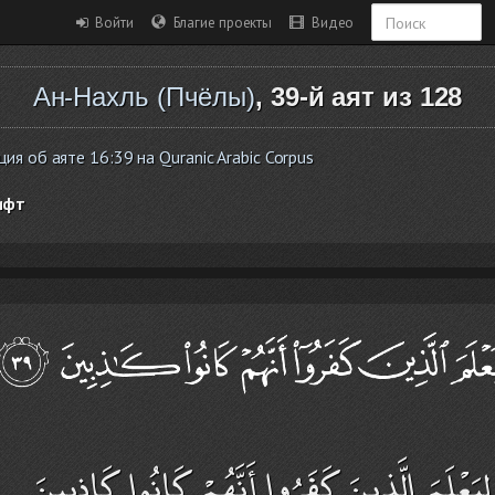
Войти
Благие проекты
Видео
Ан-Нахль (Пчёлы)
, 39-й аят из 128
я об аяте 16:39 на Quranic Arabic Corpus
ифт
وَلِيَعْلَمَ الَّذِينَ كَفَرُوا أَنَّهُمْ كَانُوا كَاذِبِينَ