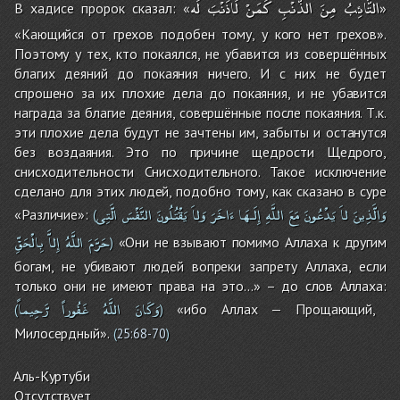
التَّائِبُ
مِنَ
الذَّنْبِ
كَمَنْ
لَاذَنْبَ
لَه
В хадисе пророк сказал: «
»
«Кающийся от грехов подобен тому, у кого нет грехов».
Поэтому у тех, кто покаялся, не убавится из совершённых
благих деяний до покаяния ничего. И с них не будет
спрошено за их плохие дела до покаяния, и не убавится
награда за благие деяния, совершённые после покаяния. Т.к.
эти плохие дела будут не зачтены им, забыты и останутся
без воздаяния. Это по причине щедрости Щедрого,
снисходительности Снисходительного. Такое исключение
сделано для этих людей, подобно тому, как сказано в суре
وَالَّذِينَ
لاَ
يَدْعُونَ
مَعَ
اللَّهِ
إِلَـهَا
ءَاخَرَ
وَلاَ
يَقْتُلُونَ
النَّفْسَ
الَّتِى
«Различие»:
(
حَرَّمَ
اللَّهُ
إِلاَّ
بِالْحَقِّ
«Они не взывают помимо Аллаха к другим
)
богам, не убивают людей вопреки запрету Аллаха, если
только они не имеют права на это…» – до слов Аллаха:
وَكَانَ
اللَّهُ
غَفُوراً
رَّحِيماً
«ибо Аллах — Прощающий,
(
)
Милосердный».
(
25:68-70
)
Аль-Куртуби
Отсутствует