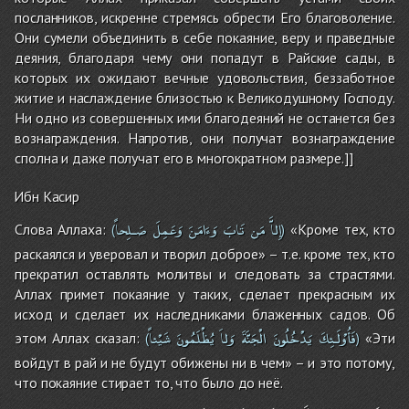
посланников, искренне стремясь обрести Его благоволение.
Они сумели объединить в себе покаяние, веру и праведные
деяния, благодаря чему они попадут в Райские сады, в
которых их ожидают вечные удовольствия, беззаботное
житие и наслаждение близостью к Великодушному Господу.
Ни одно из совершенных ими благодеяний не останется без
вознаграждения. Напротив, они получат вознаграждение
сполна и даже получат его в многократном размере.]]
Ибн Касир
إِلاَّ
مَن
تَابَ
وَءَامَنَ
وَعَمِلَ
صَـلِحاً
Слова Аллаха:
«Кроме тех, кто
(
)
раскаялся и уверовал и творил доброе» – т.е. кроме тех, кто
прекратил оставлять молитвы и следовать за страстями.
Аллах примет покаяние у таких, сделает прекрасным их
исход и сделает их наследниками блаженных садов. Об
فَأُوْلَـئِكَ
يَدْخُلُونَ
الْجَنَّةَ
وَلاَ
يُظْلَمُونَ
شَيْئاً
этом Аллах сказал:
«Эти
(
)
войдут в рай и не будут обижены ни в чем» – и это потому,
что покаяние стирает то, что было до неё.