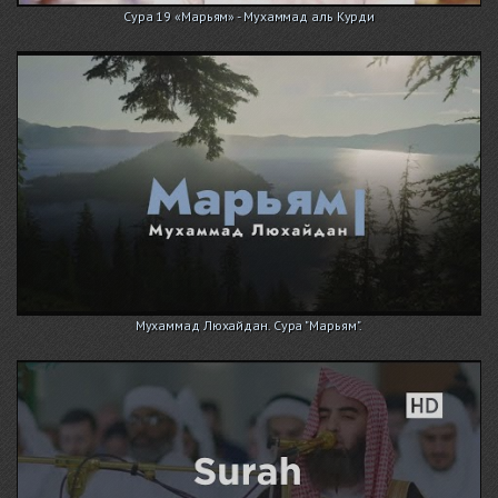
Сура 19 «Марьям» - Мухаммад аль Курди
Мухаммад Люхайдан. Сура "Марьям".