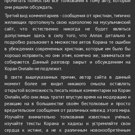
прочитать полностью все толкования к тому аяту, который
они решили обсуждать.
Третий вид комментариев - сообщения от христиан, типично
желающих протолкнуть свою идеологию на мусульманский
сайт, что естественно никогда не будет являться
допустимым здесь в силу того, что Аллах детально и
подробно разъясняет в множестве аятов Корана те ошибки
в убеждениях современных христиан, которые им было бы
хорошо исправить, но они этим, конечно же, заниматься не
собираются. Данный разговор закрыт и обсуждениям на
Коран Онлайн не подлежит.
В свете вышеуказанных причин, автор сайта в данный
момент более не видит никакого смысла оставлять
открытой возможность писать новые комментарии на Коран
Онлайн, ибо они лишь тратят впустую время на модерацию и
реакцию на в большинстве своём бестолковые и просто
вредительские сообщения от различных невежд этого мира.
Изучайте внимательно толкования известных учёных,
изучайте тексты Корана и хадисы и устремляйте свои
сердца к истине, а не к различным новоизобретённым