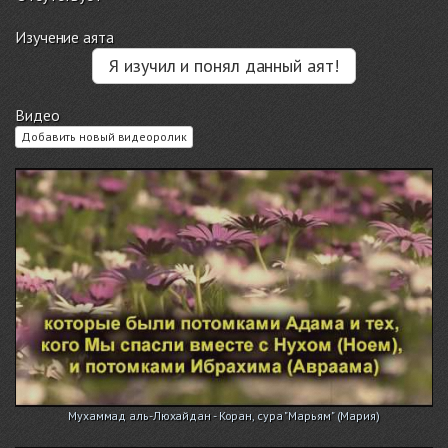
Изучение аята
Я изучил и понял данный аят!
Видео
Добавить новый видеоролик
Мухаммад аль-Люхайдан - Коран, сура "Марьям" (Мария)