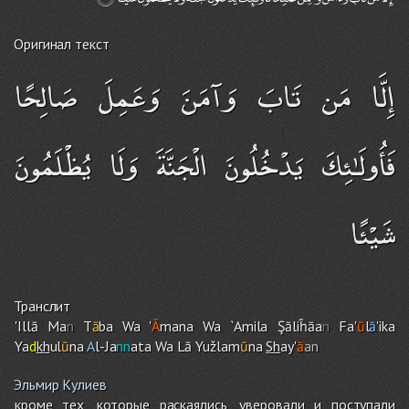
Оригинал текст
إِلَّا مَن تَابَ وَآمَنَ وَعَمِلَ صَالِحًا
فَأُولَـٰئِكَ يَدْخُلُونَ الْجَنَّةَ وَلَا يُظْلَمُونَ
شَيْئًا
Транслит
'Illā Ma
n
T
ā
ba Wa '
Ā
mana Wa `Amila Şāliĥāa
n
Fa'
ū
l
ā
'ika
Ya
d
kh
ul
ū
na
A
l-Ja
nn
ata Wa Lā Yužlam
ū
na
Sh
ay'
ā
an
Эльмир Кулиев
кроме тех, которые раскаялись, уверовали и поступали