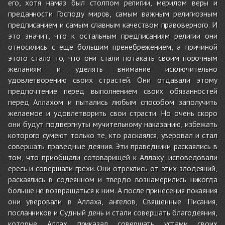
его, хотя намаз был столпом религии, мерилом веры и
преданности Господу миров, самым важным религиозным
предписанием и самым славным качеством правоверного. И
это значит, что к остальным предписаниям религии они
относились с еще большим пренебрежением, а причиной
этого стало то, что они стали потакать своим порочным
желаниям и уделять внимание исключительно
удовлетворению своих страстей. Они отдавали этому
предпочтение перед выполнением своих обязанностей
перед Аллахом и пытались любым способом заполучить
желаемое и удовлетворить свои страсти. Но очень скоро
они будут подвергнуты мучительному наказанию, избежать
которого сумеют только те, кто раскаялся, уверовал и стал
совершать праведные деяния. Эти праведники раскаялись в
том, что приобщали сотоварищей к Аллаху, исповедовали
ересь и совершали грехи. Они отреклись от этих злодеяний,
раскаялись в содеянном и твердо вознамерились никогда
больше не возвращаться к ним. А после принесения покаяния
они уверовали в Аллаха, ангелов, Священные Писания,
посланников и Судный день и стали совершать благодеяния,
которые Аллах приказал совершать устами своих