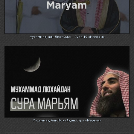
Мухаммад аль-Люхайдан - Сура 19 «Марьям»
Мухаммад Аль Люхайдан. Сура «Марьям»