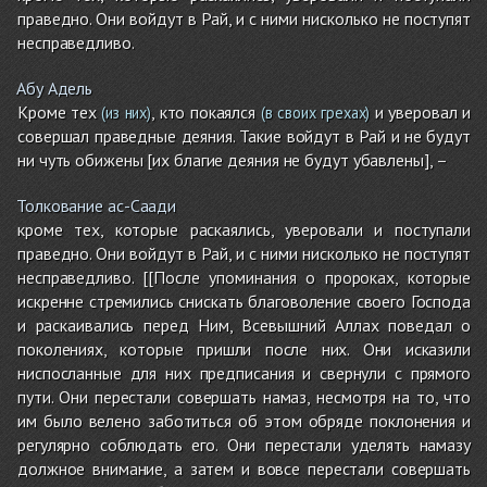
праведно. Они войдут в Рай, и с ними нисколько не поступят
несправедливо.
Абу Адель
Кроме тех
, кто покаялся
и уверовал и
(из них)
(в своих грехах)
совершал праведные деяния. Такие войдут в Рай и не будут
ни чуть обижены [их благие деяния не будут убавлены], –
Толкование ас-Саади
кроме тех, которые раскаялись, уверовали и поступали
праведно. Они войдут в Рай, и с ними нисколько не поступят
несправедливо. [[После упоминания о пророках, которые
искренне стремились снискать благоволение своего Господа
и раскаивались перед Ним, Всевышний Аллах поведал о
поколениях, которые пришли после них. Они исказили
ниспосланные для них предписания и свернули с прямого
пути. Они перестали совершать намаз, несмотря на то, что
им было велено заботиться об этом обряде поклонения и
регулярно соблюдать его. Они перестали уделять намазу
должное внимание, а затем и вовсе перестали совершать