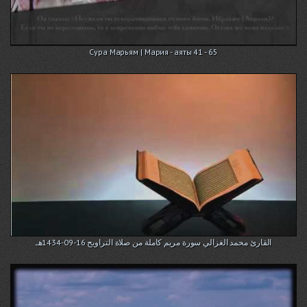
Сура Марьям | Мария - аяты 41 - 65
القارئ محمد الغزالي سورة مريم كاملة من صلاة التراويح 16-09-1434هـ