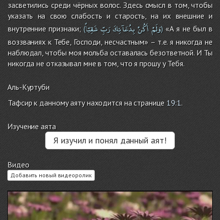
засветились среди чёрных волос. Здесь смысл в том, чтобы
указать на свою слабость и старость, на их внешние и
وَلَمْ
أَكُنْ
بِدُعَآئِكَ
رَبِّ
شَقِيّاً
внутренние признаки;
«А я не был в
(
)
воззваниях к Тебе, Господи, несчастным» – т.е. я никогда не
наблюдал, чтобы моя мольба оставалась безответной. И Ты
никогда не отказывал мне в том, что я прошу у Тебя.
Аль-Куртуби
Тафсир к данному аяту находится на странице
19:1
.
Изучение аята
Я изучил и понял данный аят!
Видео
Добавить новый видеоролик