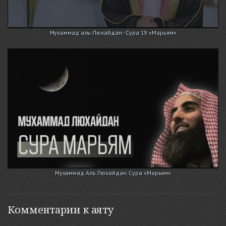
Мухаммад аль-Люхайдан - Сура 19 «Марьям»
Мухаммад Аль Люхайдан. Сура «Марьям»
Комментарии к аяту