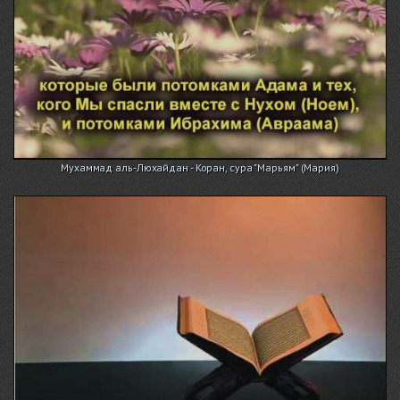
Мухаммад аль-Люхайдан - Коран, сура "Марьям" (Мария)