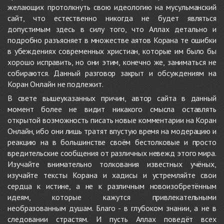
желающих протолкнуть свою идеологию на мусульманский
сайт, что естественно никогда не будет являться
допустимым здесь в силу того, что Аллах детально и
подробно разъясняет в множестве аятов Корана те ошибки
в убеждениях современных христиан, которые им было бы
хорошо исправить, но они этим, конечно же, заниматься не
собираются. Данный разговор закрыт и обсуждениям на
Коран Онлайн не подлежит.
В свете вышеуказанных причин, автор сайта в данный
момент более не видит никакого смысла оставлять
открытой возможность писать новые комментарии на Коран
Онлайн, ибо они лишь тратят впустую время на модерацию и
реакцию на в большинстве своём бестолковые и просто
вредительские сообщения от различных невежд этого мира.
Изучайте внимательно толкования известных учёных,
изучайте тексты Корана и хадисы и устремляйте свои
сердца к истине, а не к различным новоизобретённым
идеям, которые кажутся привлекательными
необразованным душам. Благо - в глубоком знании, а не в
следовании страстям. И пусть Аллах поведёт всех