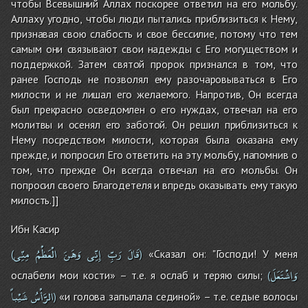
чтобы Всевышний Аллах поскорее ответил на его мольбу.
Аллаху угодно, чтобы люди пытались приблизиться к Нему,
признавая свою слабость и свое бессилие, потому что тем
самым они связывают свои надежды с Его могуществом и
поддержкой. Затем святой пророк признался в том, что
ранее Господь не позволял ему разочаровываться в Его
милости и не лишал его желаемого. Напротив, Он всегда
был прекрасно осведомлен о его нуждах, отвечал на его
молитвы и осенял его заботой. Он решил приблизиться к
Нему посредством милости, которая была оказана ему
прежде, и попросил Его ответить на эту мольбу, напомнив о
том, что прежде Он всегда отвечал на его мольбы. Он
попросил своего Благодетеля и впредь оказывать ему такую
милость.]]
Ибн Касир
قَالَ
رَبِّ
إِنِّى
وَهَنَ
الْعَظْمُ
مِنِّى
«Сказал он: "Господи! У меня
(
)
وَاشْتَعَلَ
ослабели мои кости» – т.е. я ослаб и теряю силы;
(
الرَّأْسُ
شَيْباً
«и голова запылала сединой» – т.е. седые волосы
)