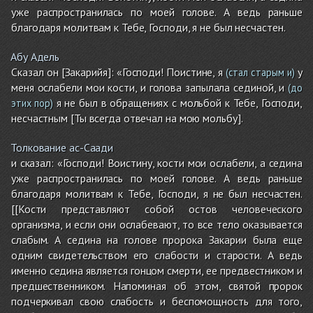
уже распространилась по моей голове. А ведь раньше
благодаря молитвам к Тебе, Господи, я не был несчастен.
Абу Адель
Сказал он [Закарийя]: «Господи! Поистине, я
у
(стал старым и)
меня ослабели мои кости, и голова запылала сединой, и
(до
я не был в обращениях с мольбой к Тебе, Господи,
этих пор)
несчастным [Ты всегда отвечал на мою мольбу].
Толкование ас-Саади
и сказал: «Господи! Воистину, кости мои ослабели, а седина
уже распространилась по моей голове. А ведь раньше
благодаря молитвам к Тебе, Господи, я не был несчастен.
[[Кости представляют собой остов человеческого
организма, и если они ослабевают, то все тело оказывается
слабым. А седина на голове пророка Закарии была еще
одним свидетельством его слабости и старости. А ведь
именно седина является гонцом смерти, ее предвестником и
предшественником. Напоминая об этом, святой пророк
подчеркивал свою слабость и беспомощность для того,