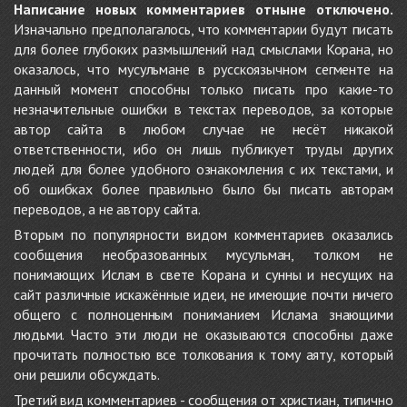
Написание новых комментариев отныне отключено.
Изначально предполагалось, что комментарии будут писать
для более глубоких размышлений над смыслами Корана, но
оказалось, что мусульмане в русскоязычном сегменте на
данный момент способны только писать про какие-то
незначительные ошибки в текстах переводов, за которые
автор сайта в любом случае не несёт никакой
ответственности, ибо он лишь публикует труды других
людей для более удобного ознакомления с их текстами, и
об ошибках более правильно было бы писать авторам
переводов, а не автору сайта.
Вторым по популярности видом комментариев оказались
сообщения необразованных мусульман, толком не
понимающих Ислам в свете Корана и сунны и несущих на
сайт различные искажённые идеи, не имеющие почти ничего
общего с полноценным пониманием Ислама знающими
людьми. Часто эти люди не оказываются способны даже
прочитать полностью все толкования к тому аяту, который
они решили обсуждать.
Третий вид комментариев - сообщения от христиан, типично