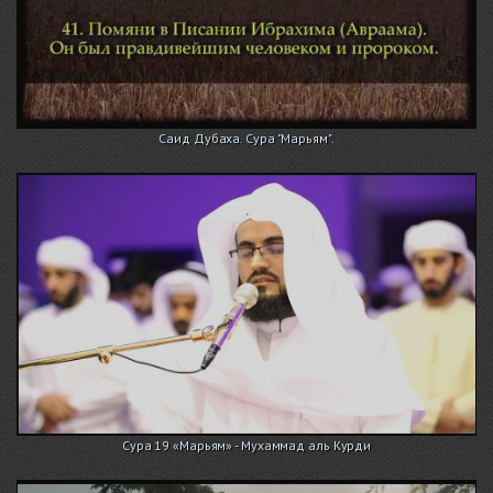
Саид Дубаха. Сура "Марьям".
Сура 19 «Марьям» - Мухаммад аль Курди