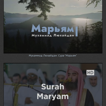
Мухаммад Люхайдан. Сура "Марьям".