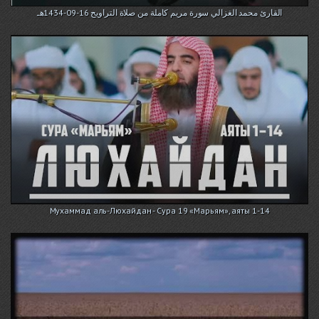
القارئ محمد الغزالي سورة مريم كاملة من صلاة التراويح 16-09-1434هـ
Мухаммад аль-Люхайдан - Сура 19 «Марьям», аяты 1-14