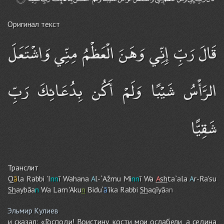
Оригинал текст
قَالَ رَبِّ إِنِّي وَهَنَ الْعَظْمُ مِنِّي وَاشْتَعَلَ
الرَّأْسُ شَيْبًا وَلَمْ أَكُن بِدُعَائِكَ رَبِّ
شَقِيًّا
Транслит
Q
ā
la Rabbi 'I
nn
ī Wahana
A
l-`Ažmu Mi
nn
ī Wa
A
sh
ta`ala
A
r-Ra'su
Sh
aybāa
n
Wa La
m
'Aku
n
Bidu`
ā
'ika Rabbi
Sh
aqīyā
an
Эльмир Кулиев
и сказал: «Господи! Воистину, кости мои ослабели, а седина