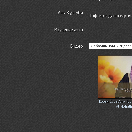
Аль-Куртуби
Тафсир к данному ая
Изучение аята
Видео
Добавить новый видеор
Коран Сура Аль-Исра