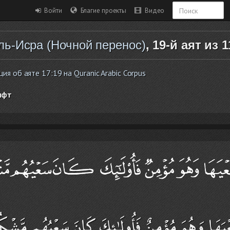
Войти
Благие проекты
Видео
ль-Исра (Ночной перенос)
, 19-й аят из 1
я об аяте 17:19 на Quranic Arabic Corpus
ифт
ْيَهَا وَهُوَ مُؤْمِنٌ فَأُولَـٰئِكَ كَانَ سَعْيُهُم مَّشْك