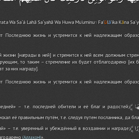
irata Wa Sa`á Lahā Sa`yahā Wa Huwa Mu'uminu
n
Fa'
ū
l
ā
'ika K
ā
na Sa`
ит Последнюю жизнь и устремится к ней надлежащим образо
 жизни [награды в ней] и стремится к ней всем должным стрем
рующим, то таким – стремление их будет отблагодарено [их б
т за них награду].
ит Последнюю жизнь и устремится к ней надлежащим образо
﴾
едней» – т.е. последней обители и её благ и радостей;
искал её правильным путём, т.е. следуя путем посланника, да бл
﴾
й» – т.е. уверенный и убеждённый в воздаянии и награде;
агодарено
».
(Аллахом)