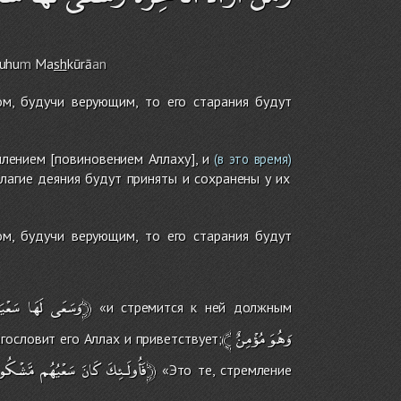
yuhu
m
Ma
sh
kūrā
an
м, будучи верующим, то его старания будут
лением [повиновением Аллаху], и
(в это время)
лагие деяния будут приняты и сохранены у их
м, будучи верующим, то его старания будут
سَعْيَهَا﴿
وَسَعَى
لَهَا
«и стремится к ней должным
﴾
مُؤْمِنٌ
وَهُوَ
агословит его Аллах и приветствует;
مَّشْكُورًا﴿
فَأُولَـئِكَ
كَانَ
سَعْيُهُم
«Это те, стремление