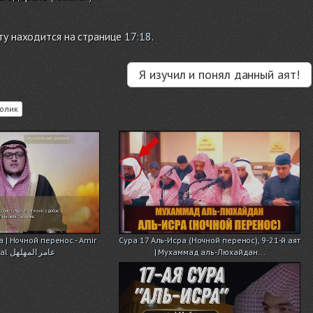
ту находится на странице
17:18
.
Я изучил и понял данный аят!
олик
 | Ночной перенос - Amir
Сура 17 Аль-Исра (Ночной перенос), 9-21-й аят
Al Mohalhal عامر المهلهل
| Мухаммад аль-Люхайдан...