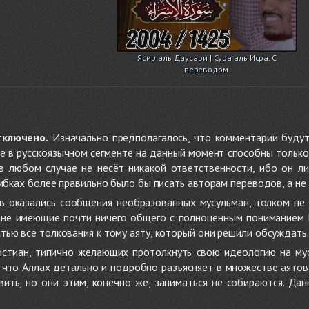
Ясир аль Даусари | Сура аль Исра. С
переводом.
тключено.
Изначально предполагалось, что комментарии будут
не в русскоязычном сегменте на данный момент способны только
 в любом случае не несёт никакой ответственности, ибо он л
ибках более правильно было бы писать авторам переводов, а не 
 оказались сообщения необразованных мусульман, толком не
, не имеющие почти ничего общего с полноценным пониманием
ью все толкования к тому аяту, который они решили обсуждать.
стиан, типично желающих протолкнуть свою идеологию на мус
о, что Аллах детально и подробно разъясняет в множестве аято
ить, но они этим, конечно же, заниматься не собираются. Да