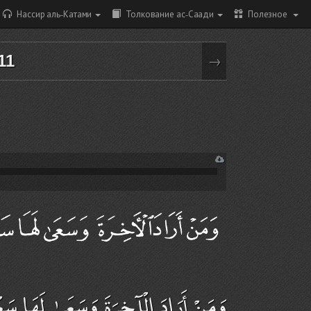
Нассир аль-Катами
Толкование ас-Саади
Полезное
11
→
وَمَنْ أَرَادَ الْآخِرَةَ وَسَعَىٰ لَهَا سَع