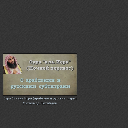
Сура 17 - аль Исра (арабские и русские титры)
Мухаммад Люхайдан