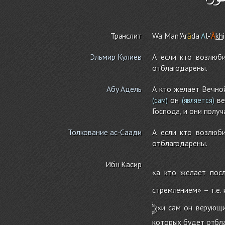
Транслит
Wa Man 'Ar
ā
da
A
l-'
Ā
kh
Эльмир Кулиев
А если кто возлюб
отблагодарены.
Абу Адель
А кто желает Вечной
он
ве
(сам)
(является)
Господа, и они получа
Толкование ас-Саади
А если кто возлюб
отблагодарены.
Ибн Касир
«а кто желает посл
стремлением» – т.е. 
﴿
«и сам он верующи
которых будет отбл