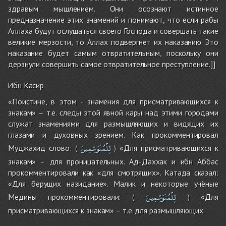
здравым мышлением. Они осознают истинное
предназначение этих знамений и понимают, что если рабы
Аллаха будут ослушаться своего Господа и совершать такие
великие мерзости, то Аллах подвергнет их наказанию. Это
наказание будет самым отвратительным, поскольку они
дерзнули совершить самое отвратительное преступление.]]
Ибн Касир
«Поистине, в этом - знамения для присматривающихся к
знакам» – т.е. следы этой явной кары над этими городами
служат знамениями для размышляющих и видящих их
глазами и духовных зрением. Как прокомментировал
لِلْمُتَوَسِّمِينَ
Муджахид слово:
«Для присматривающихся к
(
)
знакам» – для проницательных. Ад-Даххак и ибн Аббас
прокомментировали как «для смотрящих». Катада сказал:
«Для берущих назидание». Малик и некоторые учёные
لِلْمُتَوَسِّمِينَ
Медины прокомментировали:
«Для
(
)
присматривающихся к знакам» – т.е. для размышляющих.