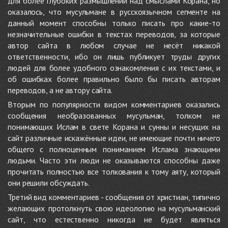
для более глубоких размышлений над смыслами Корана, но
оказалось, что мусульмане в русскоязычном сегменте на
данный момент способны только писать про какие-то
незначительные ошибки в текстах переводов, за которые
автор сайта в любом случае не несёт никакой
ответственности, ибо он лишь публикует труды других
людей для более удобного ознакомления с их текстами, и
об ошибках более правильно было бы писать авторам
переводов, а не автору сайта.
Вторым по популярности видом комментариев оказались
сообщения необразованных мусульман, толком не
понимающих Ислам в свете Корана и сунны и несущих на
сайт различные искажённые идеи, не имеющие почти ничего
общего с полноценным пониманием Ислама знающими
людьми. Часто эти люди не оказываются способны даже
прочитать полностью все толкования к тому аяту, который
они решили обсуждать.
Третий вид комментариев - сообщения от христиан, типично
желающих протолкнуть свою идеологию на мусульманский
сайт, что естественно никогда не будет являться