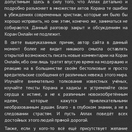
допустимым здесь в силу того, что Аллах детально и
подробно разъясняет в множестве аятов Корана те ошибки
в убеждениях современных христиан, которые им было бы
хорошо исправить, но они этим, конечно же, заниматься не
собираются. Данный разговор закрыт и обсуждениям на
Коран Онлайн не подлежит.
В свете вышеуказанных причин, автор сайта в данный
момент более не видит никакого смысла оставлять
открытой возможность писать новые комментарии на Коран
Онлайн, ибо они лишь тратят впустую время на модерацию и
реакцию на в большинстве своём бестолковые и просто
вредительские сообщения от различных невежд этого мира.
Изучайте внимательно толкования известных учёных,
изучайте тексты Корана и хадисы и устремляйте свои
сердца к истине, а не к различным новоизобретённым
идеям, которые кажутся привлекательными
необразованным душам. Благо - в глубоком знании, а не в
следовании страстям. И пусть Аллах поведёт всех
достойных этого людей прямой дорогой.
Также, если у кого-то всё ещё присутствует желание