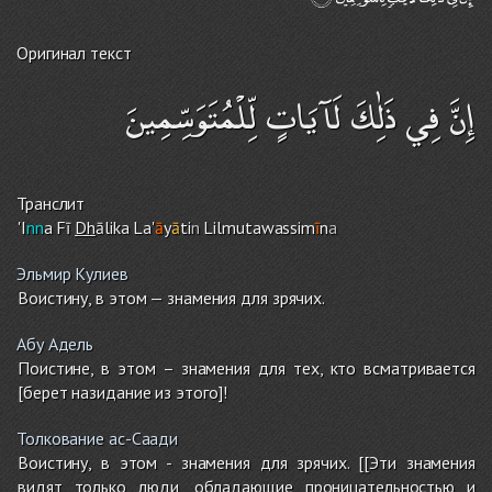
Оригинал текст
إِنَّ فِي ذَٰلِكَ لَآيَاتٍ لِّلْمُتَوَسِّمِينَ
Транслит
'I
nn
a Fī
Dh
ālika La'
ā
y
ā
ti
n
Lilmutawassim
ī
n
a
Эльмир Кулиев
Воистину, в этом — знамения для зрячих.
Абу Адель
Поистине, в этом – знамения для тех, кто всматривается
[берет назидание из этого]!
Толкование ас-Саади
Воистину, в этом - знамения для зрячих. [[Эти знамения
видят только люди, обладающие проницательностью и