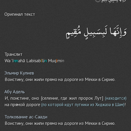
Оригинал текст
وَإِنَّهَا لَبِسَبِيلٍ مُّقِيمٍ
Транслит
Wa 'I
nn
ahā Labisab
ī
li
n
Muq
ī
m
in
Эльмир Кулиев
Воистину, они жили прямо на дороге из Мекки в Сирию.
Абу Адель
И, поистине, оно [селение, где жил пророк Лут]
(находится)
на прямой дороге
!
(по которой идут путники из Хиджаза в Шам)
Толкование ас-Саади
Воистину, они жили прямо на дороге из Мекки в Сирию.