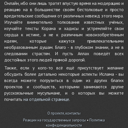
Онлайн, ибо они лишь тратят впустую время на модерацию и
реакцию на в большинстве своём бестолковые и просто
вредительские сообщения от различных невежд этого мира.
Изучайте внимательно толкования известных учёных,
изучайте тексты Корана и хадисы и устремляйте свои
сердца к истине, а не к различным новоизобретённым
идеям, которые кажутся привлекательными
необразованным душам. Благо - в глубоком знании, а не в
следовании страстям. И пусть Аллах поведёт всех
достойных этого людей прямой дорогой.
Также, если у кого-то всё ещё присутствует желание
обсудить более детально некоторые аспекты Ислама - вы
всегда можете погрузиться в один из других благих
проектов и сообществ, которыми занимаются другие
русскоязычные мусульмане, и о которых вы можете
почитать
на отдельной странице
.
О проекте, контакты
Реакции на государственные запросы
•
Политика
конфиденциальности