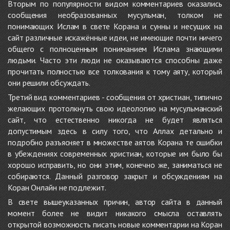
Вторым по популярности видом комментариев оказались
сообщения необразованных мусульман, толком не
понимающих Ислам в свете Корана и сунны и несущих на
сайт различные искажённые идеи, не имеющие почти ничего
общего с полноценным пониманием Ислама знающими
людьми. Часто эти люди не оказываются способны даже
прочитать полностью все толкования к тому аяту, который
они решили обсуждать.
Третий вид комментариев - сообщения от христиан, типично
желающих протолкнуть свою идеологию на мусульманский
сайт, что естественно никогда не будет являться
допустимым здесь в силу того, что Аллах детально и
подробно разъясняет в множестве аятов Корана те ошибки
в убеждениях современных христиан, которые им было бы
хорошо исправить, но они этим, конечно же, заниматься не
собираются. Данный разговор закрыт и обсуждениям на
Коран Онлайн не подлежит.
В свете вышеуказанных причин, автор сайта в данный
момент более не видит никакого смысла оставлять
открытой возможность писать новые комментарии на Коран