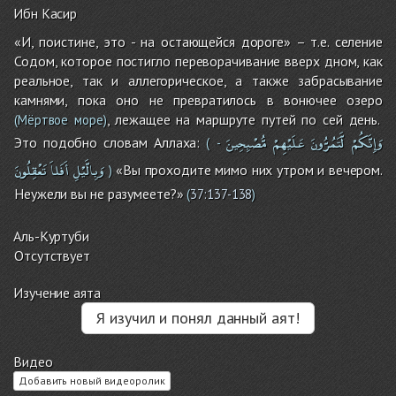
Ибн Касир
«И, поистине, это - на остающейся дороге» – т.е. селение
Содом, которое постигло переворачивание вверх дном, как
реальное, так и аллегорическое, а также забрасывание
камнями, пока оно не превратилось в вонючее озеро
, лежащее на маршруте путей по сей день.
(Мёртвое море)
وَإِنَّكُمْ
لَّتَمُرُّونَ
عَلَيْهِمْ
مُّصْبِحِينَ
Это подобно словам Аллаха:
(
-
وَبِالَّيْلِ
أَفَلاَ
تَعْقِلُونَ
«Вы проходите мимо них утром и вечером.
)
Неужели вы не разумеете?»
(
37:137-138
)
Аль-Куртуби
Отсутствует
Изучение аята
Я изучил и понял данный аят!
Видео
Добавить новый видеоролик