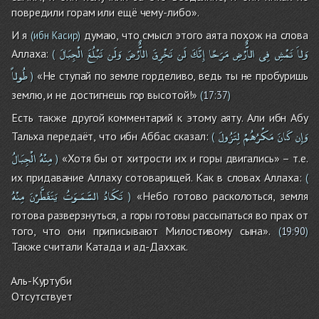
повредили горам или ещё чему-либо».
И я
думаю, что смысл этого аята похож на слова
(ибн Касир)
وَلاَ
تَمْشِ
فِى
الاٌّرْضِ
مَرَحًا
إِنَّكَ
لَن
تَخْرِقَ
الاٌّرْضَ
وَلَن
تَبْلُغَ
الْجِبَالَ
Аллаха:
(
طُولاً
«Не ступай по земле горделиво, ведь ты не пробуришь
)
землю, и не достигнешь гор высотой!»
(
17:37
)
Есть также другой комментарий к этому аяту. Али ибн Абу
وَإِن
كَانَ
مَكْرُهُمْ
لِتَزُولَ
Тальха передаёт, что ибн Аббас сказал:
(
مِنْهُ
الْجِبَالُ
«Хотя бы от хитрости их и горы двигались» – т.е.
)
их придавание Аллаху сотоварищей. Как в словах Аллаха:
(
تَكَادُ
السَّمَـوَتُ
يَتَفَطَّرْنَ
مِنْهُ
«Небо готово расколоться, земля
)
готова разверзнуться, а горы готовы рассыпаться во прах от
того, что они приписывают Милостивому сына».
(
19:90
)
Также считали Катада и ад-Даххак.
Аль-Куртуби
Отсутствует