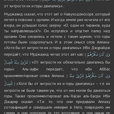
от хитрости их и горы двигались».
Муджахид сказал, что этот аят о Навуходоносоре, который
летел в повозке с орлами. И когда земля уже исчезла от его
взора, он услышал голос сверху: «О, один из тиранов, куда
ты направляешься?». Он испугался и опустил палку над
орлами. Они снизились и летели с таким шумом, что горы
готовы были содрогнуться. И в этом смысл слов Аллаха:
«Хотя бы от хитрости их и горы двигались». Ибн Джурайдж
وَإِن
كَانَ
مَكْرُهُمْ
передаёт, что Муджахид читал этот аят как:
(
لَتَزُولَ
مِنْهُ
الْجِبَالُ
«От хитрости их обязательно двигались бы
)
горы». Аль-ауфи передаёт, что ибн Аббас
وَإِن
كَانَ
مَكْرُهُمْ
لِتَزُولَ
مِنْهُ
прокомментировал слова Аллаха:
(
الْجِبَالُ
«Хотя бы от хитрости их и горы двигались» – т.е. их
)
хитрости не были такими уж, что от них могли бы двигаться
горы. Также прокомментировал аль-Хасан аль-Басри. Ибн
Джарир сказал: «Т.е. то, что они придавали Аллаху
сотоварищей и совершали неверие в Него, повредило им
самим, и они получили за это воздаяние, и они никак не