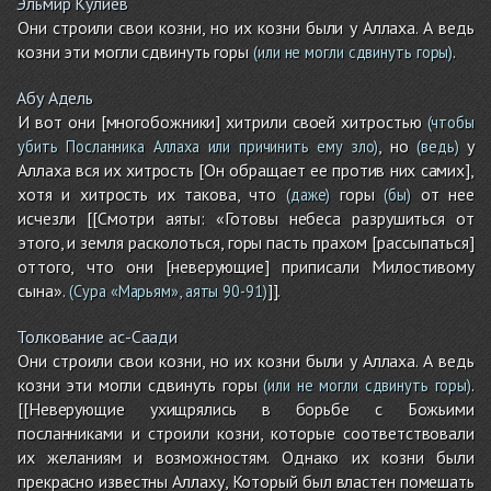
Эльмир Кулиев
Они строили свои козни, но их козни были у Аллаха. А ведь
козни эти могли сдвинуть горы
.
(или не могли сдвинуть горы)
Абу Адель
И вот они [многобожники] хитрили своей хитростью
(чтобы
, но
у
убить Посланника Аллаха или причинить ему зло)
(ведь)
Аллаха вся их хитрость [Он обращает ее против них самих],
хотя и хитрость их такова, что
горы
от нее
(даже)
(бы)
исчезли [[Смотри аяты: «Готовы небеса разрушиться от
этого, и земля расколоться, горы пасть прахом [рассыпаться]
оттого, что они [неверующие] приписали Милостивому
сына».
]].
(Сура «Марьям», аяты 90-91)
Толкование ас-Саади
Они строили свои козни, но их козни были у Аллаха. А ведь
козни эти могли сдвинуть горы
.
(или не могли сдвинуть горы)
[[Неверующие ухищрялись в борьбе с Божьими
посланниками и строили козни, которые соответствовали
их желаниям и возможностям. Однако их козни были
прекрасно известны Аллаху, Который был властен помешать