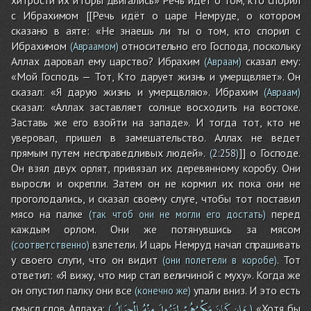
с Ибрахимом [[Речь идёт о царе Немруде, о котором
сказано в аяте: «Не знаешь ли ты о том, кто спорил с
Ибрахимом
относительно его Господа, поскольку
(Авраамом)
Аллах даровал ему царство? Ибрахим
сказал ему:
(Авраам)
«Мой Господь — Тот, Кто дарует жизнь и умерщвляет». Он
сказал: «Я дарую жизнь и умерщвляю». Ибрахим
(Авраам)
сказал: «Аллах заставляет солнце восходить на востоке.
Заставь же его взойти на западе». И тогда тот, кто не
уверовал, пришел в замешательство. Аллах не ведет
прямым путем несправедливых людей».
]] о Господе.
(
2:258
)
Он взял двух орлят, привязал их деревянному коробу. Они
выросли и окрепли. Затем он не кормил их пока они не
проголодались, и сказал своему слуге, чтобы тот поставил
мясо на палке
перед
(так чтоб они не могли его достать)
каждым орлом. Они же потянувшись за мясом
взлетели. И царь Немруд начал спрашивать
(соответственно)
у своего слуги, что он видит
. Тот
(они полетели в коробе)
ответил: «Я вижу, что мир стал величиной с муху». Когда же
он опустил палку они все
упали вниз. И это есть
(конечно же)
وَإِن
كَانَ
مَكْرُهُمْ
لِتَزُولَ
مِنْهُ
الْجِبَالُ
смысл слов Аллаха:
«Хотя бы
(
)