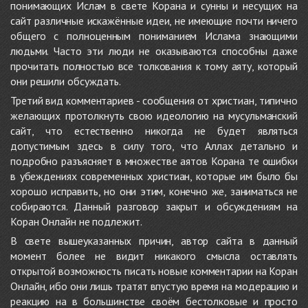
понимающих Ислам в свете Корана и сунны и несущих на
сайт различные искажённые идеи, не имеющие почти ничего
общего с полноценным пониманием Ислама знающими
людьми. Часто эти люди не оказываются способны даже
прочитать полностью все толкования к тому аяту, который
они решили обсуждать.
Третий вид комментариев - сообщения от христиан, типично
желающих протолкнуть свою идеологию на мусульманский
сайт, что естественно никогда не будет являться
допустимым здесь в силу того, что Аллах детально и
подробно разъясняет в множестве аятов Корана те ошибки
в убеждениях современных христиан, которые им было бы
хорошо исправить, но они этим, конечно же, заниматься не
собираются. Данный разговор закрыт и обсуждениям на
Коран Онлайн не подлежит.
В свете вышеуказанных причин, автор сайта в данный
момент более не видит никакого смысла оставлять
открытой возможность писать новые комментарии на Коран
Онлайн, ибо они лишь тратят впустую время на модерацию и
реакцию на в большинстве своём бестолковые и просто