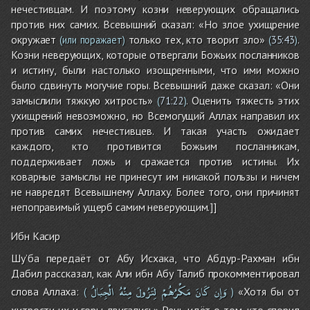
нечестивцам. И поэтому козни неверующих обращались
против них самих. Всевышний сказал: «Но злое ухищрение
окружает
только тех, кто творит зло»
.
(или поражает)
(
35:43
)
Козни неверующих, которые отвергали Божьих посланников
и истину, были настолько изощренными, что ими можно
было сдвинуть могучие горы. Всевышний даже сказал: «Они
замыслили тяжкую хитрость»
. Оценить тяжесть этих
(
71:22
)
ухищрений невозможно, но Всемогущий Аллах направил их
против самих нечестивцев. И такая участь ожидает
каждого, кто противится Божьим посланникам,
поддерживает ложь и сражается против истины. Их
коварные замыслы не принесут им никакой пользы и ничем
не навредят Всевышнему Аллаху. Более того, они причинят
непоправимый ущерб самим неверующим.]]
Ибн Касир
Шу’ба передаёт от Абу Исхака, что Абдур-Рахман ибн
Дабил рассказал, как Али ибн Абу Талиб прокомментировал
وَإِن
كَانَ
مَكْرُهُمْ
لِتَزُولَ
مِنْهُ
الْجِبَالُ
слова Аллаха:
«Хотя бы от
(
)
хитрости их и горы двигались» Речь идёт о том, кто спорил