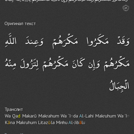
Оригинал текст
وَقَدْ مَكَرُوا مَكْرَهُمْ وَعِندَ اللَّهِ
مَكْرُهُمْ وَإِن كَانَ مَكْرُهُمْ لِتَزُولَ مِنْهُ
الْجِبَالُ
Транслит
Wa Qa
d
Makarū Makrahu
m
Wa `I
n
da
A
l-Lah
i
Makruhu
m
Wa 'I
n
K
ā
na Makruhu
m
Litaz
ū
la Minhu
A
l-Jib
ā
l
u