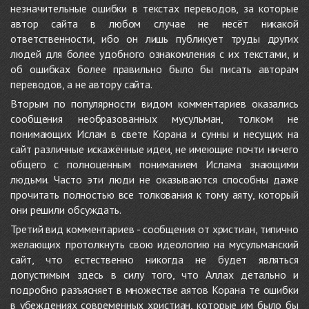
незначительные ошибки в текстах переводов, за которые
автор сайта в любом случае не несёт никакой
ответственности, ибо он лишь публикует труды других
людей для более удобного ознакомления с их текстами, и
об ошибках более правильно было бы писать авторам
переводов, а не автору сайта.
Вторым по популярности видом комментариев оказались
сообщения необразованных мусульман, толком не
понимающих Ислам в свете Корана и сунны и несущих на
сайт различные искажённые идеи, не имеющие почти ничего
общего с полноценным пониманием Ислама знающими
людьми. Часто эти люди не оказываются способны даже
прочитать полностью все толкования к тому аяту, который
они решили обсуждать.
Третий вид комментариев - сообщения от христиан, типично
желающих протолкнуть свою идеологию на мусульманский
сайт, что естественно никогда не будет являться
допустимым здесь в силу того, что Аллах детально и
подробно разъясняет в множестве аятов Корана те ошибки
в убеждениях современных христиан, которые им было бы