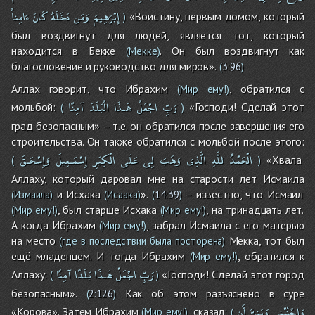
إِبْرَهِيمَ
وَمَن
دَخَلَهُ
كَانَ
ءَامِناً
«Воистину, первым домом, который
)
был воздвигнут для людей, является тот, который
находится в Бекке
. Он был воздвигнут как
(Мекке)
благословение и руководство для миров».
(
3:96
)
Аллах говорит, что Ибрахим
, обратился с
(Мир ему!)
رَبِّ
اجْعَلْ
هَـذَا
الْبَلَدَ
آمِنًا
мольбой:
«Господи! Сделай этот
(
)
град безопасным» – т.е. он обратился после завершения его
строительства. Он также обратился с мольбой после этого:
الْحَمْدُ
للَّهِ
الَّذِى
وَهَبَ
لِى
عَلَى
الْكِبَرِ
إِسْمَـعِيلَ
وَإِسْحَـقَ
«Хвала
(
)
Аллаху, который даровал мне на старости лет Исмаила
и Исхака
».
– известно, что Исмаил
(Измаила)
(Исаака)
(
14:39
)
, был старше Исхака
, на тринадцать лет.
(Мир ему!)
(Мир ему!)
А когда Ибрахим
, забрал Исмаила с его матерью
(Мир ему!)
на место
Мекка, тот был
(где в последствии была посторена)
ещё младенцем. И тогда Ибрахим
, обратился к
(Мир ему!)
رَبِّ
اجْعَلْ
هَـذَا
بَلَدًا
آمِنًا
Аллаху:
«Господи! Сделай этот город
(
)
безопасным».
Как об этом разъяснено в суре
(
2:126
)
وَاجْنُبْنِى
وَبَنِىَّ
أَن
«Корова». Затем Ибрахим
, сказал:
(Мир ему!)
(