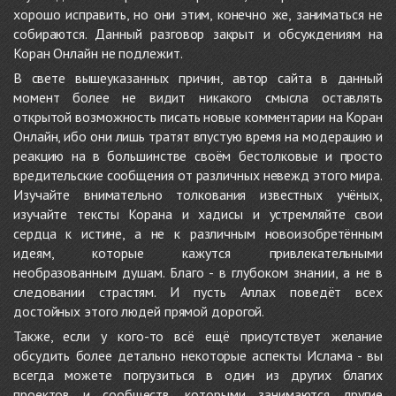
хорошо исправить, но они этим, конечно же, заниматься не
собираются. Данный разговор закрыт и обсуждениям на
Коран Онлайн не подлежит.
В свете вышеуказанных причин, автор сайта в данный
момент более не видит никакого смысла оставлять
открытой возможность писать новые комментарии на Коран
Онлайн, ибо они лишь тратят впустую время на модерацию и
реакцию на в большинстве своём бестолковые и просто
вредительские сообщения от различных невежд этого мира.
Изучайте внимательно толкования известных учёных,
изучайте тексты Корана и хадисы и устремляйте свои
сердца к истине, а не к различным новоизобретённым
идеям, которые кажутся привлекательными
необразованным душам. Благо - в глубоком знании, а не в
следовании страстям. И пусть Аллах поведёт всех
достойных этого людей прямой дорогой.
Также, если у кого-то всё ещё присутствует желание
обсудить более детально некоторые аспекты Ислама - вы
всегда можете погрузиться в один из других благих
проектов и сообществ, которыми занимаются другие