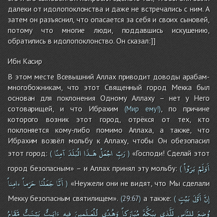
далеки от идолопоклонства и даже не встречались с ним. А
затем он разъяснил, что опасается за себя и своих сыновей,
потому что многие люди, поддавшись искушению,
обратились в идолопоклонство. Он сказал:]]
Ибн Касир
В этом месте Всевышний Аллах приводит доводы арабам-
многобожникам, что этот Священный город Мекка был
основан для поклонения Одному Аллаху – нет у Него
сотоварищей, и что Ибрахим
, по причине
(Мир ему!)
которого возник этот город, отрёкся от тех, кто
поклоняется кому-либо помимо Аллаха, а также, что
Ибрахим возвёл мольбу к Аллаху, чтобы Он обезопасил
رَبِّ
اجْعَلْ
هَـذَا
الْبَلَدَ
آمِنًا
этот город:
«Господи! Сделай этот
(
)
أَوَلَمْ
يَرَوْاْ
город безопасным» – и Аллах принял эту мольбу:
(
أَنَّا
جَعَلْنَا
حَرَماً
ءامِناً
«Неужели они не видят, что Мы сделали
)
إِنَّ
أَوَّلَ
بَيْتٍ
Мекку безопасным святилищем».
а также:
(
29:67
)
(
وُضِعَ
لِلنَّاسِ
لَلَّذِى
بِبَكَّةَ
مُبَارَكاً
وَهُدًى
لِّلْعَـلَمِينَ
فِيهِ
ءَايَـتٌ
بَيِّـنَـتٌ
مَّقَامُ