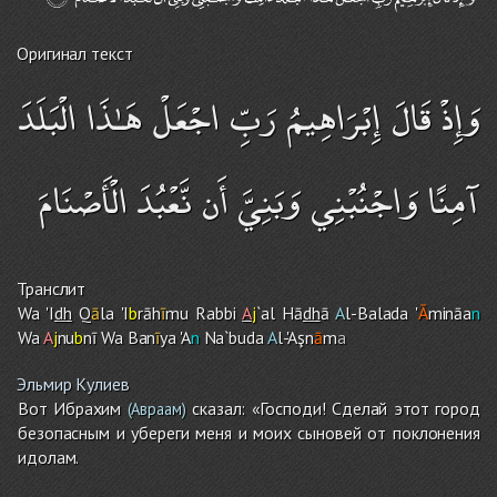
Оригинал текст
وَإِذْ قَالَ إِبْرَاهِيمُ رَبِّ اجْعَلْ هَـٰذَا الْبَلَدَ
آمِنًا وَاجْنُبْنِي وَبَنِيَّ أَن نَّعْبُدَ الْأَصْنَامَ
Транслит
Wa 'I
dh
Q
ā
la 'I
b
rāh
ī
mu Rabbi
A
j
`al Hā
dh
ā
A
l-Balada '
Ā
mināa
n
Wa
A
j
nu
b
nī Wa Ban
ī
ya 'A
n
Na`buda
A
l-'Aşn
ā
m
a
Эльмир Кулиев
Вот Ибрахим
сказал: «Господи! Сделай этот город
(Авраам)
безопасным и убереги меня и моих сыновей от поклонения
идолам.