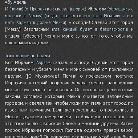
Абу Адель
И
как сказал
Ибрахим
(помни)
(о, Пророк)
(пророк)
(обращаясь с
мольбой к Аллаху)
(когда поселил своего сына Исмаиля и его
: «Господи! Сделай этот город
мать Хаджар в долине Мекки)
[Мекку] безопасным
и
(где каждый будет в безопасности)
отдали [убереги] меня и моих сынов от того, чтобы мы
поклонялись идолам.
Толкование ас-Саади
Вот Ибрахим
сказал: «Господи! Сделай этот город
(Авраам)
безопасным и убереги меня и моих сыновей от поклонения
идолам. [[О Мухаммад! Помни о прекрасном поступке
Ибрахима, который попросил Аллаха сделать заповедную
мекканскую землю безопасной. Он ниспослал религиозные
законы, согласно которым Мекка считается заповедным
городом, и сделал так, чтобы люди почитали этот город по
известным причинам. Если же нечестивцы отправлялись в
Мекку с дурными намерениями, то Аллах уничтожал их, как
это произошло с войском Слона и многими другими. Затем
пророк Ибрахим попросил Господа одарить правой верой
его и его сыновей. Он попросил сделать так, чтобы они были