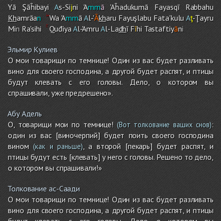
Yā Şāĥibayi
A
s-Si
j
ni 'A
mm
ā
'Aĥadukumā Fayasqī Rabbah
u
Kh
a
m
rāa
n
Wa 'A
mm
ā
A
l-'
Ā
kh
aru Fayuşlabu Fata'kulu
A
ţ
-Ţayru
Mi
n
Ra'sih
i
Quđiya
A
l-'A
m
ru
A
l-La
dh
ī F
ī
h
i
Tastaftiy
ā
n
i
Эльмир Кулиев
О мои товарищи по темнице! Один из вас будет разливать
вино для своего господина, а другой будет распят, и птицы
будут клевать с его головы. Дело, о котором вы
спрашивали, уже предрешено».
Абу Адель
О, товарищи мои по темнице!
:
(Вот толкование ваших снов)
один из вас [виночерпий] будет поить своего господина
вином
, а второй [пекарь] будет распят, и
(как и раньше)
птицы будут есть [клевать] у него с головы. Решено то дело,
о котором вы спрашивали!»
Толкование ас-Саади
О мои товарищи по темнице! Один из вас будет разливать
вино для своего господина, а другой будет распят, и птицы
будут клевать с его головы. Дело, о котором вы