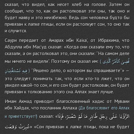
сказал, что видел, как несет хлеб на голове. Затем он
сообщил, что то, как он растолковал эти сны, так оно и
будет наяву и это неизбежно. Ведь сон человека будто бы
привязан к лапке птицы, если он растолкует сон, то оно так
и случится.
Саури передает от Амарах ибн Ка’ка’, от Ибрахима, что
Абдулла ибн Мас’уд сказал: «Когда они сказали ему то, что
сказали, а он растолковал это, они сказали: ‘‘На самом деле
قُضِىَ
ٱلأَمْرُ
ٱلَّذِى
мы ничего не видели’’. Поэтому он сказал им:
(
فِيهِ
تَسْتـَفْتِيَانِ
‘‘Решено дело, о котором вы спрашиваете’’» —
)
это следует понимать так, что если кто-то лжет, что он
увидел какой-то сон, и его сон будет растолкован, он будет
привязан к толкованию этого сна. Аллах знает лучше.
Имам Ахмад приводит благословенный хадис от Муваии
ибн Хайдах, что посланник Аллаха
(Да благословит его Аллах
الرُّؤْيَا
عَلَى
رِجْلِ
طَائِرٍ
مَا
لَمْ
تـُعْبـَرْ،
فَإِذَا
сказал: «
и приветствует!)
عُبِرَتْ
وَقـَعَت
» «Сон привязан к лапке птицы, пока не будет