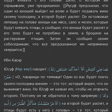
спрашивали, уже предрешено». [[Йусуф предсказал, что
один из юношей выйдет на волю и будет подавать вино
своему господину, а второй будет распят. Он истолковал
лепешку на голове юноши как мясо, сало и мозги, которые
будут клевать птицы, и сообщил, что юноша будет распят и
его тело будет не погребено в земле, а брошено на
растерзание птицам. Затем он сообщил своим
собеседникам, что все предсказанное им непременно
свершится.]]
Ибн Касир
يٰصَاحِبَىِ
ٱلسِّجْنِ
أَمَّآ
أَحَدُكُمَا
فـَيَسْقِى
رَبَّهُ
Юсуф
говорит:
(Мир ему!)
(
خَمْرًا
«О, товарищи по темнице! Один из вас будет поить
)
своего господина вином» — это тот, который видел, что он
выжимает вино. Но Юсуф не назвал его, чтобы не огорчить
وَأَمَّا
второго. Поэтому он не обратился к тому напрямую:
(
ٱلآخَرُ
فـَيُصْلَبُ
فـَتَأْكُلُ
ٱلطَّيـْرُ
مِن
رَّأْسِهِ
«а второй будет распят, и
)
птицы будут есть у него с головы» — т.е. тот, который