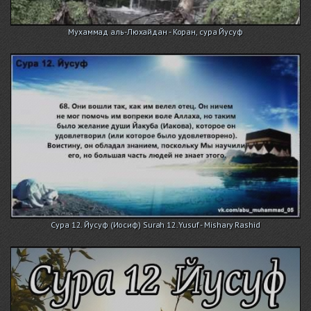
Мухаммад аль-Люхайдан - Коран, сура Йусуф
Сура 12. Йусуф (Иосиф) Surah 12.Yusuf - Mishary Rashid