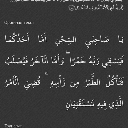
Оригинал текст
يَا صَاحِبَيِ السِّجْنِ أَمَّا أَحَدُكُمَا
فَيَسْقِي رَبَّهُ خَمْرًا ۖ وَأَمَّا الْآخَرُ فَيُصْلَبُ
فَتَأْكُلُ الطَّيْرُ مِن رَّأْسِهِ ۚ قُضِيَ الْأَمْرُ
الَّذِي فِيهِ تَسْتَفْتِيَانِ
Транслит