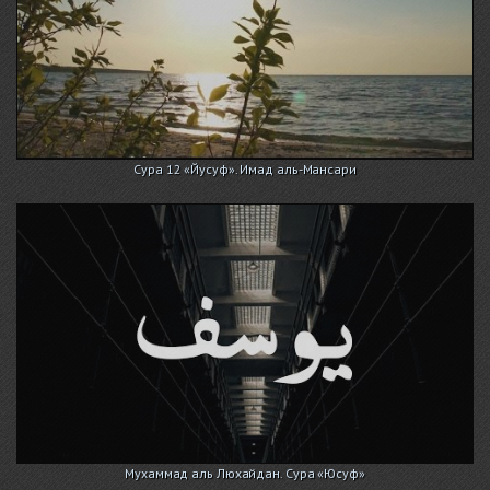
Сура 12 «Йусуф». Имад аль-Мансари
Мухаммад аль Люхайдан. Сура «Юсуф»