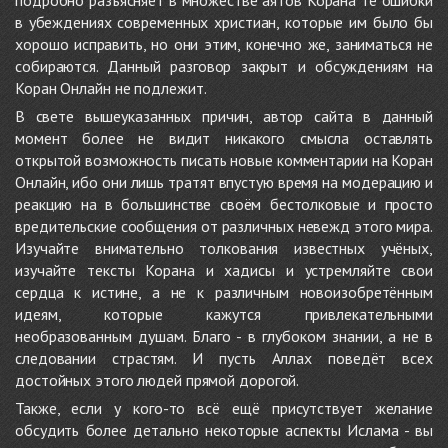
подробно разъясняет в множестве аятов Корана те ошибки
в убеждениях современных христиан, которые им было бы
хорошо исправить, но они этим, конечно же, заниматься не
собираются. Данный разговор закрыт и обсуждениям на
Коран Онлайн не подлежит.
В свете вышеуказанных причин, автор сайта в данный
момент более не видит никакого смысла оставлять
открытой возможность писать новые комментарии на Коран
Онлайн, ибо они лишь тратят впустую время на модерацию и
реакцию на в большинстве своём бестолковые и просто
вредительские сообщения от различных невежд этого мира.
Изучайте внимательно толкования известных учёных,
изучайте тексты Корана и хадисы и устремляйте свои
сердца к истине, а не к различным новоизобретённым
идеям, которые кажутся привлекательными
необразованным душам. Благо - в глубоком знании, а не в
следовании страстям. И пусть Аллах поведёт всех
достойных этого людей прямой дорогой.
Также, если у кого-то всё ещё присутствует желание
обсудить более детально некоторые аспекты Ислама - вы