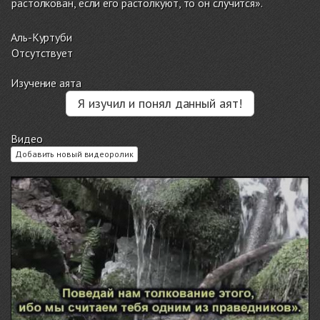
растолкован, если его растолкуют, то он случится».
Аль-Куртуби
Отсутствует
Изучение аята
Я изучил и понял данный аят!
Видео
Добавить новый видеоролик