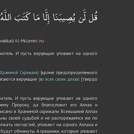
قُل لَّن يُصِيبَنَا إِلَّا مَا كَتَبَ اللَّهُ ل
wakkali
A
l-Mu'umin
ū
n
a
витель. И пусть верующие уповают на одного
[кроме предопределенного
Хранимой Скрижали)
агаются верующие
[твердо
(во всех своих делах)
витель. И пусть верующие уповают на одного
оему Пророку, да благословит его Аллах и
аписано в Хранимой скрижали. Всевышний Аллах
ьны своей судьбой и не распоряжаемся ею по
ежать несчастий, уповают на одного Аллаха и
е будут обмануты. А грешники, которые уповают