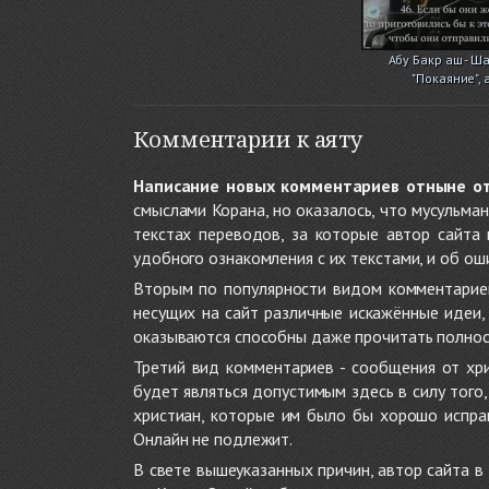
Абу Бакр аш - Шат
"Покаяние", ая
Комментарии к аяту
Написание новых комментариев отныне о
смыслами Корана, но оказалось, что мусульма
текстах переводов, за которые автор сайта
удобного ознакомления с их текстами, и об ош
Вторым по популярности видом комментариев
несущих на сайт различные искажённые идеи
оказываются способны даже прочитать полност
Третий вид комментариев - сообщения от хри
будет являться допустимым здесь в силу тог
христиан, которые им было бы хорошо исправ
Онлайн не подлежит.
В свете вышеуказанных причин, автор сайта 