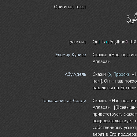
Оригинал текст
نُونَ
Транслит
Qu
l
La
n
Yuşīban
ā
'Ill
Эльмир Кулиев
Скажи: «Нас постиг
Аллаха».
Абу Адель
Скажи
: «
(о, Пророк)
нам]. Он – наш покр
надеются на Его пом
Толкование ас-Саади
Скажи: «Нас постиг
Аллаха». [[Всевыш
приветствует, сказа
покровительствует 
собственному усмотр
верят в Его поддерж