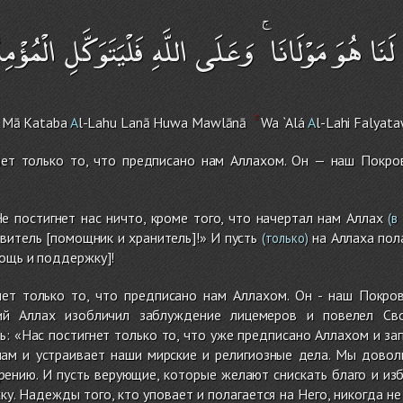
َنَا هُوَ مَوْلَانَا ۚ وَعَلَى اللَّهِ فَلْيَتَوَكَّلِ الْمُؤْمِ
ā Mā Kataba
A
l-Lah
u
Lanā Huwa Mawlānā
Wa `Alá
A
l-Lah
i
Falyata
нет только то, что предписано нам Аллахом. Он — наш Покро
Не постигнет нас ничто, кроме того, что начертал нам Аллах
(в 
овитель [помощник и хранитель]!» И пусть
на Аллаха пол
(только)
ощь и поддержку]!
нет только то, что предписано нам Аллахом. Он - наш Покро
ний Аллах изобличил заблуждение лицемеров и повелел Св
ть: «Нас постигнет только то, что уже предписано Аллахом и з
нам и устраивает наши мирские и религиозные дела. Мы довол
ению. И пусть верующие, которые желают снискать благо и изб
ку. Надежды того, кто уповает и полагается на Него, никогда н