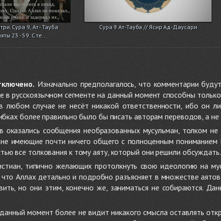
ри. Сура 9, Ат - Тауба
Сура 9 Ат-Тауба // Ясир Ад-Даусари
ты 23 - 59. С те...
тключено.
Изначально предполагалось, что комментарии будут
не в русскоязычном сегменте на данный момент способны только
 в любом случае не несёт никакой ответственности, ибо он л
ибках более правильно было бы писать авторам переводов, а не 
 оказались сообщения необразованных мусульман, толком не
, не имеющие почти ничего общего с полноценным пониманием
ью все толкования к тому аяту, который они решили обсуждать.
стиан, типично желающих протолкнуть свою идеологию на мус
о, что Аллах детально и подробно разъясняет в множестве аято
ить, но они этим, конечно же, заниматься не собираются. Да
в данный момент более не видит никакого смысла оставлять от