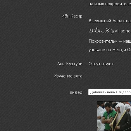
на иных покровителе
Ибн Касир
Всевышний Аллах на
لَنَا
اللَّهُ
كَتَبَ
﴿
«Нас пос
Покровитель» — наш
уповаем на Него, и 
Аль-Куртуби
Отсутствует
Изучение аята
Видео
Добавить новый видеор