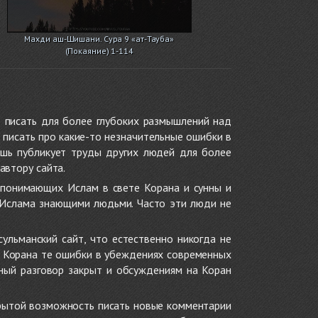
Махди аш-Шишани. Сура 9 «ат-Тауба»
(Покаяние) 1-114
 писать для более глубоких размышлений над
 писать про какие-то незначительные ошибки в
ишь публикует труды других людей для более
автору сайта.
 понимающих Ислам в свете Корана и сунны и
 Ислама знающими людьми. Часто эти люди не
ульманский сайт, что естественно никогда не
в Корана те ошибки в убеждениях современных
нный разговор закрыт и обсуждениям на Коран
крытой возможность писать новые комментарии