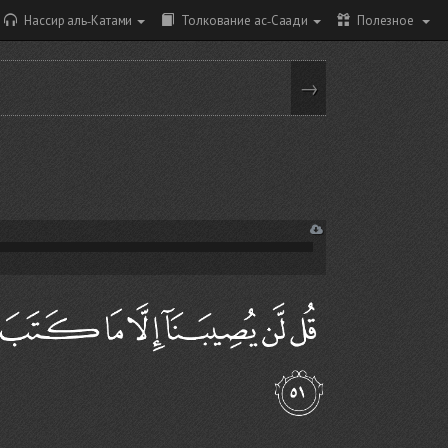
Нассир аль-Катами
Толкование ас-Саади
Полезное
→