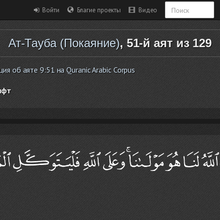
Войти
Благие проекты
Видео
Ат-Тауба (Покаяние)
, 51-й аят из 129
 об аяте 9:51 на Quranic Arabic Corpus
ифт