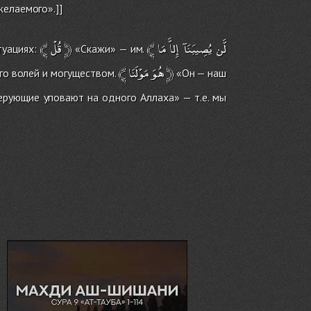
желаемого».]]
﴾
قُلْ
﴿
﴾
مَا
إِلاَّ
يُصِيبَنَآ
لَّن
туациях:
«Скажи» — им.
﴾
مَوْلَنَا
هُوَ
﴿
Его волей и могуществом.
«Он — наш
ерующие уповают на одного Аллаха» — т.е. мы